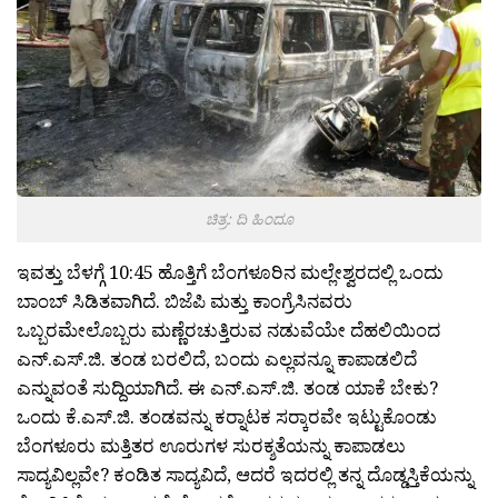
ಚಿತ್ರ: ದಿ ಹಿಂದೂ
ಇವತ್ತು ಬೆಳಗ್ಗೆ 10:45 ಹೊತ್ತಿಗೆ ಬೆಂಗಳೂರಿನ ಮಲ್ಲೇಶ್ವರದಲ್ಲಿ ಒಂದು
ಬಾಂಬ್ ಸಿಡಿತವಾಗಿದೆ. ಬಿಜೆಪಿ ಮತ್ತು ಕಾಂಗ್ರೆಸಿನವರು
ಒಬ್ಬರಮೇಲೊಬ್ಬರು ಮಣ್ಣೆರಚುತ್ತಿರುವ ನಡುವೆಯೇ ದೆಹಲಿಯಿಂದ
ಎನ್.ಎಸ್.ಜಿ. ತಂಡ ಬರಲಿದೆ, ಬಂದು ಎಲ್ಲವನ್ನೂ ಕಾಪಾಡಲಿದೆ
ಎನ್ನುವಂತೆ ಸುದ್ದಿಯಾಗಿದೆ. ಈ ಎನ್.ಎಸ್.ಜಿ. ತಂಡ ಯಾಕೆ ಬೇಕು?
ಒಂದು ಕೆ.ಎಸ್.ಜಿ. ತಂಡವನ್ನು ಕರ‍್ನಾಟಕ ಸರ‍್ಕಾರವೇ ಇಟ್ಟುಕೊಂಡು
ಬೆಂಗಳೂರು ಮತ್ತಿತರ ಊರುಗಳ ಸುರಕ್ಶತೆಯನ್ನು ಕಾಪಾಡಲು
ಸಾದ್ಯವಿಲ್ಲವೇ? ಕಂಡಿತ ಸಾದ್ಯವಿದೆ, ಆದರೆ ಇದರಲ್ಲಿ ತನ್ನ ದೊಡ್ಡಸ್ತಿಕೆಯನ್ನು