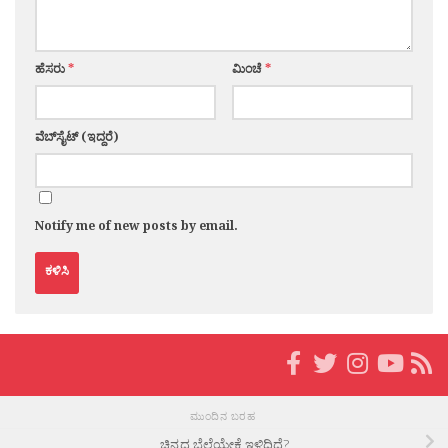
ಹೆಸರು
*
ಮಿಂಚೆ
*
ವೆಬ್‌ಸೈಟ್ (ಇದ್ದರೆ)
Notify me of new posts by email.
ಮುಂದಿನ ಬರಹ
ಚಿನ್ನದ ಬೆಲೆಯೇಕೆ ಇಳಿದಿದೆ?