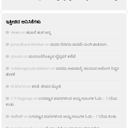
ಇತ್ತೀಚಿನ ಅನಿಸಿಕೆಗಳು
Viren
on
ಹುಣಸೆ ಹುಳಿ ಅನ್ನ
Janardhana Relekar
on
ಮರದ ನೆರಳನು ಮರವೇ ನುಂಗಿ ಹಾಕಿದಾಗ…
rjnivah
on
ಮನಸೂರೆಗೊಳ್ಳುವ ಲೈಟ್ಲಮ್ ಕಣಿವೆ
Siddanagouda kalakeri
on
ಬಾದಮಿ ಅಮವಾಸ್ಯೆ: ಚಬನೂರ ಅಮೋಗ ಸಿದ್ದನ
ಹೇಳಿಕೆ
M âñd M
on
ಕವಿತೆ: ಜೀವನ ಜ್ಯೋತಿ
C.P.Nagaraja
on
ಬಸವಣ್ಣನ ವಚನಗಳಿಂದ ಆಯ್ದ ಸಾಲುಗಳ ಓದು – 13ನೆಯ
ಕಂತು
ರಾಜೀವ್
on
ಬಸವಣ್ಣನ ವಚನಗಳಿಂದ ಆಯ್ದ ಸಾಲುಗಳ ಓದು – 13ನೆಯ ಕಂತು