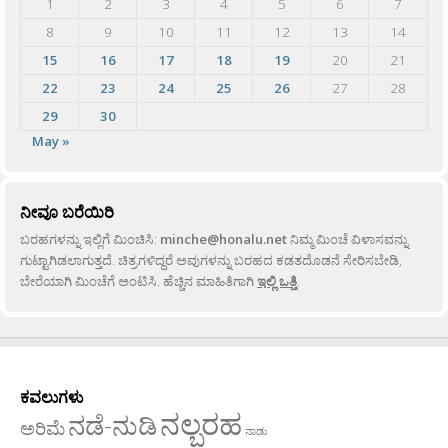
1
2
3
4
5
6
7
8
9
10
11
12
13
14
15
16
17
18
19
20
21
22
23
24
25
26
27
28
29
30
May »
ನೀವೂ ಬರೆಯಿರಿ
ಬರಹಗಳನ್ನು ಇಲ್ಲಿಗೆ ಮಿಂಚಿಸಿ:
minche@honalu.net
ನಿಮ್ಮ ಮಿಂಚೆ ವಿಳಾಸವನ್ನು
ಗುಟ್ಟಾಗಿಡಲಾಗುತ್ತದೆ. ಚಿತ್ರಗಳಿದ್ದರೆ ಅವುಗಳನ್ನು ಬರಹದ ಕಡತದೊಡನೆ ಸೇರಿಸಬೇಡಿ,
ಬೇರೆಯಾಗಿ ಮಿಂಚೆಗೆ ಅಂಟಿಸಿ. ಹೆಚ್ಚಿನ ಮಾಹಿತಿಗಾಗಿ
ಇಲ್ಲಿ ಒತ್ತಿ
.
ಕವಲುಗಳು
ನಲ್ಬರಹ
ನಡೆ-ನುಡಿ
ಅರಿಮೆ
ನಾಡು