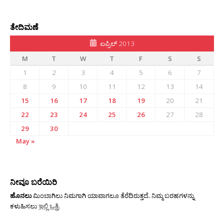
ತೇದಿಮಣೆ
ಏಪ್ರಿಲ್ 2013
M
T
W
T
F
S
S
1
2
3
4
5
6
7
8
9
10
11
12
13
14
15
16
17
18
19
20
21
22
23
24
25
26
27
28
29
30
May »
ನೀವೂ ಬರೆಯಿರಿ
ಹೊನಲು
ಮಿಂಬಾಗಿಲು ನಿಮಗಾಗಿ ಯಾವಾಗಲೂ ತೆರೆದಿರುತ್ತದೆ. ನಿಮ್ಮ ಬರಹಗಳನ್ನು
ಕಳುಹಿಸಲು
ಇಲ್ಲಿ ಒತ್ತಿ
.