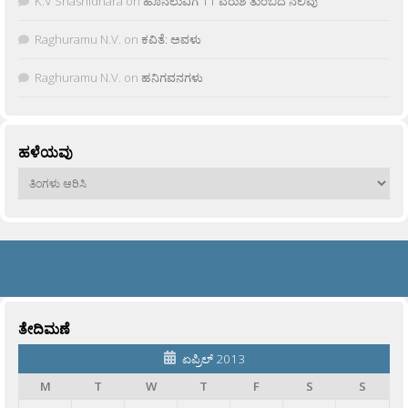
K.V Shashidhara
on
ಹೊನಲುವಿಗೆ 11 ವರುಶ ತುಂಬಿದ ನಲಿವು
Raghuramu N.V.
on
ಕವಿತೆ: ಅವಳು
Raghuramu N.V.
on
ಹನಿಗವನಗಳು
ಹಳೆಯವು
ಹಳೆಯವು
ತೇದಿಮಣೆ
ಏಪ್ರಿಲ್ 2013
M
T
W
T
F
S
S