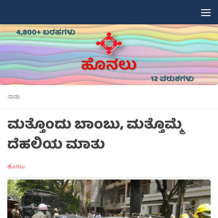
Skip to content
ನಾಡು
ಮತ್ತೊಂದು ಬಾಂಬು, ಮತ್ತೊಮ್ಮೆ
ದೆಹಲಿಯ ಮಾತು
ಹೊನಲು