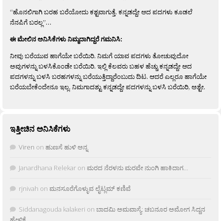
“ಹೊನಲಿಗಾಗಿ ಬರಹ ಬರೆಯೋದು ಕಶ್ಟವಾಗುತ್ತೆ. ಕನ್ನಡದ್ದೇ ಆದ ಪದಗಳು ಕೂಡಲೆ
ನೆನಪಿಗೆ ಬರಲ್ಲ”…
ಈ ಮೇಲಿನ ಅನಿಸಿಕೆಗಳು ನಿಮ್ಮದಾಗಿದ್ದರೆ ಗಮನಿಸಿ:
ನೀವು ಬರೆಯುವ ಹಾಗೆಯೇ ಬರೆಯಿರಿ. ನಿಮಗೆ ಯಾವ ಪದಗಳು ತೋಚುವುದೋ
ಅವುಗಳನ್ನು ಬಳಸಿಕೊಂಡೇ ಬರೆಯಿರಿ. ಇಲ್ಲಿ ಕೆಲವರು ಬಹಳ ಹೆಚ್ಚು ಕನ್ನಡದ್ದೇ ಆದ
ಪದಗಳನ್ನು ಬಳಸಿ ಬರಹಗಳನ್ನು ಬರೆಯುತ್ತಿದ್ದಾರೆಂಬುದು ದಿಟ. ಆದರೆ ಎಲ್ಲರೂ ಹಾಗೆಯೇ
ಬರೆಯಬೇಕೆಂದೇನೂ ಇಲ್ಲ. ನಿಮಗಾದಶ್ಟು ಕನ್ನಡದ್ದೇ ಪದಗಳನ್ನು ಬಳಸಿ ಬರೆಯಿರಿ, ಅಶ್ಟೇ.
ಇತ್ತೀಚಿನ ಅನಿಸಿಕೆಗಳು
Viren
on
ಹುಣಸೆ ಹುಳಿ ಅನ್ನ
Janardhana Relekar
on
ಮರದ ನೆರಳನು ಮರವೇ ನುಂಗಿ ಹಾಕಿದಾಗ…
rjnivah
on
ಮನಸೂರೆಗೊಳ್ಳುವ ಲೈಟ್ಲಮ್ ಕಣಿವೆ
Siddanagouda kalakeri
on
ಬಾದಮಿ ಅಮವಾಸ್ಯೆ: ಚಬನೂರ ಅಮೋಗ ಸಿದ್ದನ
ಹೇಳಿಕೆ