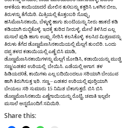
ಅಳತೆಯ ಕಾಯಿಯಾದರೆ ಮೇಲಿನ ತು0ಬನ್ನು ಕತ್ತರಿಸಿ ಒಳಗಿನ ಬೀಜ,
ತಿರುಳನ್ನು ತೆಗೆಯಿರಿ. ಮಿಕ್ಸಿಯಲ್ಲಿ ಕೊತ್ತಂಬರಿ ಸೊಪ್ಪು,
ಹಸಿಮೆಣಸಿನಕಾಯಿ, ಬೆಳ್ಳುಳ್ಳಿ ಹಾಗು ಶುಂಟಿಯನ್ನು ನೀರು ಹಾಕದೆ ಕಡಿ
ಕಡಿಯಾಗಿ ರುಬ್ಬಿಕೊಳ್ಳಿ. ಇದಕ್ಕೆ ತುರಿದ ನೀರುಳ್ಳಿ, ಮೇಲೆ ತಿಳಿಸಿದ ಎಲ್ಲ
ಮಸಾಲೆ ಪುಡಿ ಹಾಗು ಉಪ್ಪು ಸೇರಿಸಿ ಕಲಸಿಕೊಳ್ಳಿ. ಕಲಸಿದ ಮಿಶ್ರಣವನ್ನು
ತಿರುಳು ತೆಗೆದ ಡೊಣ್ಣಮೆಣಸಿನಕಾಯಿಯಲ್ಲಿ ಮೆಲ್ಲಗೆ ತುಂಬಿರಿ. ಒಂದು
ದಪ್ಪ ತಳದ ಕಡಾಯಿಯಲ್ಲಿ ಎಣ್ಣೆ ಬಿಸಿ ಮಾಡಿ,
ಡೊಣ್ಣಮೆಣಸಿನಕಾಯಿಗಳನ್ನು ಮೆಲ್ಲಗೆ ಜೋಡಿಸಿ, ಕಡಾಯಿಯನ್ನು ಮುಚ್ಚಿ
ಸಣ್ಣ/ಎಡತರ ಉರಿಯಲ್ಲಿ ಬೇಯಿಸಿ. ಎಡೆಯಲ್ಲಿ ಆಗಾಗ ತಳ
ಹಿಡಿಯದ0ತೆ, ಕಾಯಿಗಳು ಎಲ್ಲ ಬದಿಯಿಂದಲೂ ಸರಿಯಾಗಿ ಬೇಯುವ
ಹಾಗಿ ತಿರುಗಿಸುತ್ತ ಇರಿ. ಸಣ್ಣ – ಎಡತರ ಉರಿಯಲ್ಲಿ ಪೂರ್‍ತಿಯಾಗಿ
ಬೇಯಲು ಸರಿ ಸುಮಾರು 15 ನಿಮಿಶ ಬೆಕಾಗುತ್ತದೆ. ಬಿಸಿ ಬಿಸಿ
ಡೊಣ್ಣಮೆಣಸಿನಕಾಯಿ ಎಣ್ಣೆಗಾಯಿಯನ್ನು ರೊಟ್ಟಿ, ಚಪಾತಿ ಇಲ್ಲವೇ
ಮಸಾಲೆ ಅನ್ನದೊಂದಿಗೆ ಸವಿಯಿರಿ.
Share this: