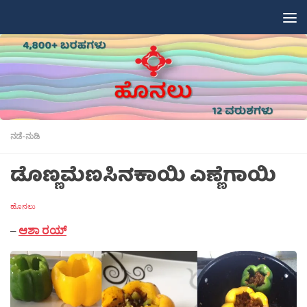
Skip to content
ನಡೆ-ನುಡಿ
ಡೊಣ್ಣಮೆಣಸಿನಕಾಯಿ ಎಣ್ಣೆಗಾಯಿ
ಹೊನಲು
–
ಆಶಾ ರಯ್