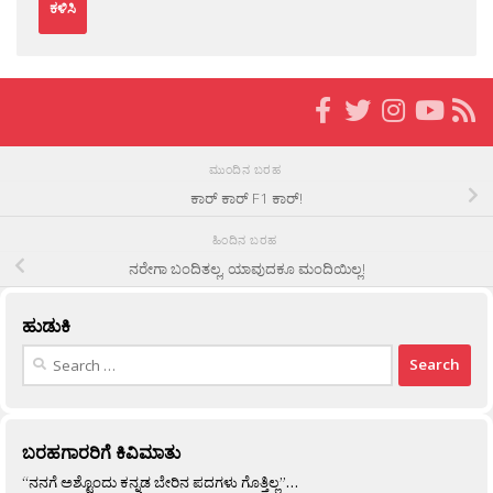
ಮುಂದಿನ ಬರಹ
ಕಾರ್ ಕಾರ್ F1 ಕಾರ್!
ಹಿಂದಿನ ಬರಹ
ನರೇಗಾ ಬಂದಿತಲ್ಲ, ಯಾವುದಕೂ ಮಂದಿಯಿಲ್ಲ!
ಹುಡುಕಿ
Search
for:
ಬರಹಗಾರರಿಗೆ ಕಿವಿಮಾತು
“ನನಗೆ ಅಶ್ಟೊಂದು ಕನ್ನಡ ಬೇರಿನ ಪದಗಳು ಗೊತ್ತಿಲ್ಲ”…