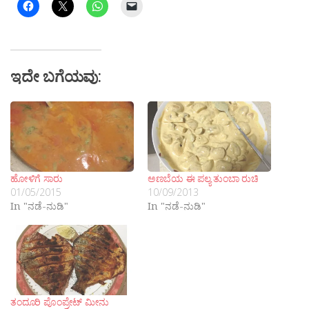
ಇದೇ ಬಗೆಯವು:
ಹೋಳಿಗೆ ಸಾರು
ಅಣಬೆಯ ಈ ಪಲ್ಯ ತುಂಬಾ ರುಚಿ
01/05/2015
10/09/2013
In "ನಡೆ-ನುಡಿ"
In "ನಡೆ-ನುಡಿ"
ತಂದೂರಿ ಪೊಂಪ್ರೇಟ್ ಮೀನು