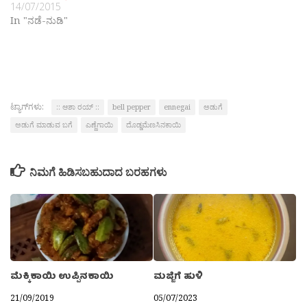
14/07/2015
In "ನಡೆ-ನುಡಿ"
ಟ್ಯಾಗ್‌ಗಳು:
:: ಆಶಾ ರಯ್ ::
bell pepper
ennegai
ಅಡುಗೆ
ಅಡುಗೆ ಮಾಡುವ ಬಗೆ
ಎಣ್ಣೆಗಾಯಿ
ದೊಡ್ಡಮೆಣಸಿನಕಾಯಿ
ನಿಮಗೆ ಹಿಡಿಸಬಹುದಾದ ಬರಹಗಳು
ಮೆಕ್ಕಿಕಾಯಿ ಉಪ್ಪಿನಕಾಯಿ
ಮಜ್ಜಿಗೆ ಹುಳಿ
21/09/2019
05/07/2023