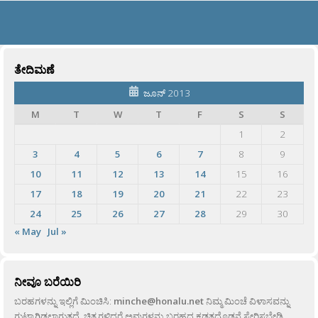
ತೇದಿಮಣೆ
ಜೂನ್ 2013
M
T
W
T
F
S
S
1
2
3
4
5
6
7
8
9
10
11
12
13
14
15
16
17
18
19
20
21
22
23
24
25
26
27
28
29
30
« May
Jul »
ನೀವೂ ಬರೆಯಿರಿ
ಬರಹಗಳನ್ನು ಇಲ್ಲಿಗೆ ಮಿಂಚಿಸಿ:
minche@honalu.net
ನಿಮ್ಮ ಮಿಂಚೆ ವಿಳಾಸವನ್ನು
ಗುಟ್ಟಾಗಿಡಲಾಗುತ್ತದೆ. ಚಿತ್ರಗಳಿದ್ದರೆ ಅವುಗಳನ್ನು ಬರಹದ ಕಡತದೊಡನೆ ಸೇರಿಸಬೇಡಿ,