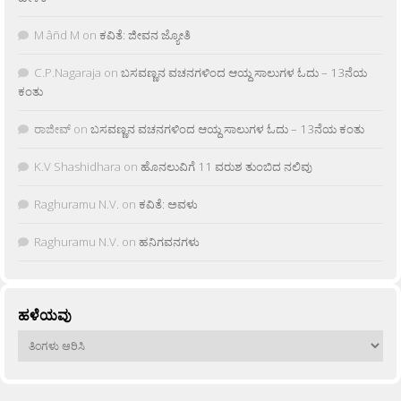
M âñd M
on
ಕವಿತೆ: ಜೀವನ ಜ್ಯೋತಿ
C.P.Nagaraja
on
ಬಸವಣ್ಣನ ವಚನಗಳಿಂದ ಆಯ್ದ ಸಾಲುಗಳ ಓದು – 13ನೆಯ
ಕಂತು
ರಾಜೀವ್
on
ಬಸವಣ್ಣನ ವಚನಗಳಿಂದ ಆಯ್ದ ಸಾಲುಗಳ ಓದು – 13ನೆಯ ಕಂತು
K.V Shashidhara
on
ಹೊನಲುವಿಗೆ 11 ವರುಶ ತುಂಬಿದ ನಲಿವು
Raghuramu N.V.
on
ಕವಿತೆ: ಅವಳು
Raghuramu N.V.
on
ಹನಿಗವನಗಳು
ಹಳೆಯವು
ಹಳೆಯವು