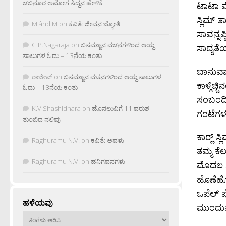
ಚಬನೂರ ಅಮೋಗ ಸಿದ್ದನ ಹೇಳಿಕೆ
ಟಾಟಾ ಮೋ
ಸ್ಲಿಮ್ 
M âñd M
on
ಕವಿತೆ: ಜೀವನ ಜ್ಯೋತಿ
ಸಾವನ್ನಪ
C.P.Nagaraja
on
ಬಸವಣ್ಣನ ವಚನಗಳಿಂದ ಆಯ್ದ
ಸಾದ್ಯತೆ
ಸಾಲುಗಳ ಓದು – 13ನೆಯ ಕಂತು
ಬಾನುವಾ
ರಾಜೀವ್
on
ಬಸವಣ್ಣನ ವಚನಗಳಿಂದ ಆಯ್ದ ಸಾಲುಗಳ
ಕಾಳ್ಗಿಚ
ಓದು – 13ನೆಯ ಕಂತು
ಸಂಬಂದಿಸಿ
K.V Shashidhara
on
ಹೊನಲುವಿಗೆ 11 ವರುಶ
ಗಂಟೆಗಳಲ
ತುಂಬಿದ ನಲಿವು
ಕಾರ‍್ಲ್
Raghuramu N.V.
on
ಕವಿತೆ: ಅವಳು
ತಮ್ಮ ಕೆಲ
Raghuramu N.V.
on
ಹನಿಗವನಗಳು
ಮೊದಲ ಸ
ಹೊಣೆಹೊತ
ಒಪೆಲ್ ಪ
ಹಳೆಯವು
ಮುಂದುವ
ಹಳೆಯವು