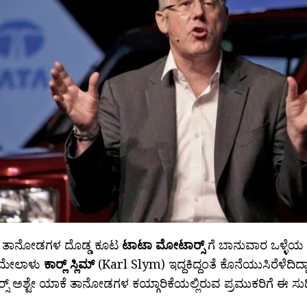
 ತಾನೋಡಗಳ ದೊಡ್ಡ ಕೂಟ
ಟಾಟಾ ಮೋಟಾರ‍್ಸ್
ಗೆ ಬಾನುವಾರ ಒಳ್ಳೆಯ ದ
ಮೇಲಾಳು
ಕಾರ‍್ಲ್ ಸ್ಲಿಮ್
(Karl Slym) ಇದ್ದಕಿದ್ದಂತೆ ಕೊನೆಯುಸಿರೆಳೆದಿದ್
ಸ್ ಅಶ್ಟೇ ಯಾಕೆ ತಾನೋಡಗಳ ಕಯ್ಗಾರಿಕೆಯಲ್ಲಿರುವ ಪ್ರಮುಕರಿಗೆ ಈ ಸುದ್ದ