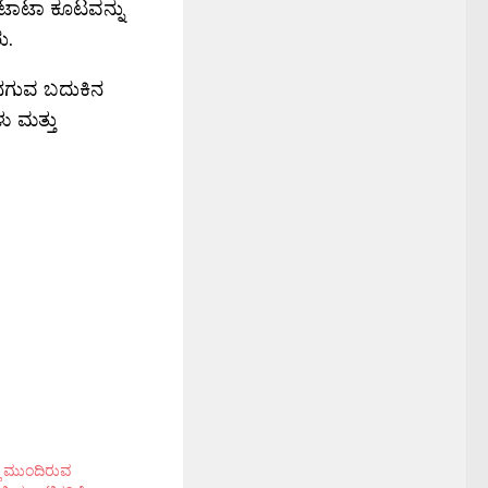
 ಟಾಟಾ ಕೂಟವನ್ನು
ು.
 ನಗುವ ಬದುಕಿನ
ು ಮತ್ತು
ಲಿ ಮುಂದಿರುವ