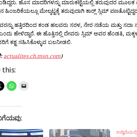
ಂಡಿದ್ದರು. ಹೊಸ ಮಾದರಿಗಳನ್ನು ಮಾರುಕಟ್ಟೆಯಲ್ಲಿ ತರುವುದರ ಮೂಲಕ
ಹಿಂಜರಿಕೆಯಲ್ಲೂ ಮೇಲ್ಮಟ್ಟಕ್ಕೆ ತರುವುದಾಗಿ ಕಾರ‍್ಲ್ ಸ್ಲಿಮ್ ಪಣತೊಟ್ಟಿದ್ದರ
 ಅವರನ್ನು ಹತ್ತಿರದಿಂದ ಕಂಡ ಹಲವರು ಸರಳ, ನೇರ ನಡೆಯ ಮತ್ತು ಸದಾ
ಎಂದು ಹೇಳಿದ್ದಾರೆ. ಈ ಹೊತ್ತಿನಲ್ಲಿ ದೇವರು ಸ್ಲಿಮ್ ಅವರ ಹೆಂಡತಿ, ಮಕ್ಕಳ
ಗೆ ಕಶ್ಟ ಸಹಿಸಿಕೊಳ್ಳುವ ಬಲನೀಡಲಿ.
ೆ:
actualites.ch.msn.com
)
 this:
ಬಗೆಯವು:
ಉದ್ದಿಮೆಯಲ್