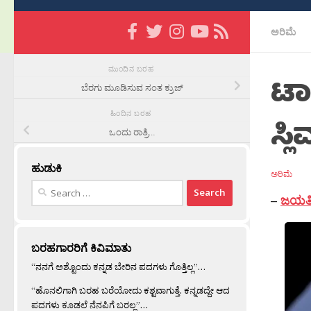
ಅರಿಮೆ
ಮುಂದಿನ ಬರಹ
ಟಾಟ
ಬೆರಗು ಮೂಡಿಸುವ ಸಂತ ಕ್ರುಜ್
ಹಿಂದಿನ ಬರಹ
ಸ್ಲಿ
ಒಂದು ರಾತ್ರಿ…
ಹುಡುಕಿ
ಅರಿಮೆ
Search
–
ಜಯತೀರ
for:
ಬರಹಗಾರರಿಗೆ ಕಿವಿಮಾತು
“ನನಗೆ ಅಶ್ಟೊಂದು ಕನ್ನಡ ಬೇರಿನ ಪದಗಳು ಗೊತ್ತಿಲ್ಲ”…
“ಹೊನಲಿಗಾಗಿ ಬರಹ ಬರೆಯೋದು ಕಶ್ಟವಾಗುತ್ತೆ. ಕನ್ನಡದ್ದೇ ಆದ
ಪದಗಳು ಕೂಡಲೆ ನೆನಪಿಗೆ ಬರಲ್ಲ”…