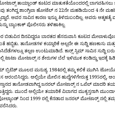
ಟಾರ‍್ಸ್ ತಾಯ್ಲಾಂಡ್ ಕೂಟದ ಮಾತುಕತೆಯೊಂದರಲ್ಲಿ ಬಾಗವಹಿಸಲು ಬ್ಯಾ
ತಾವು ತಂಗಿದ್ದ ಶಾಂಗ್ರಿಲಾ ಹೋಟೆಲ್ ನ 22ನೇ ಮಹಡಿಯಿಂದ 4 ನೇ ಮಹಡಿ
್ಪಿದ್ದಾರೆ. ಅವರ ಸಾವಿನ ಕಾರಣ ಇನ್ನೂ ತಿಳಿದುಬಂದಿಲ್ಲ. ಅವರು ಆತ್ಮಹತ್
ಯನ್ನು ಬ್ಯಾಂಕಾಕ್ ಪೊಲೀಸರು ತಳಿಹಾಕಿಲ್ಲ.
ರ ಬಿಡುವಿನ ದಿನವಿದ್ದರೂ ಬಾರತದ ಹೆಸರುವಾಸಿ ಕೂಟದ ಮೇಲಾಳುವೊಬ್ಬರ
್ಚಿನಂತೆ ಹಬ್ಬಿತು. ತಾನೋಡಗಳ ಕಯ್ಗಾರಿಕೆ ಅಲ್ಲದೇ ಈ ಸುದ್ದಿ ಹಣಕಾಸು ಮತ್ತ
ದೆಡೆಗಳಲ್ಲೂ ತಲ್ಲಣ ಉಂಟುಮಾಡಿದೆ. ಕಾರ‍್ಲ್ ಸ್ಲಿಮ್ ಸಾವಿನ ಸುದ್ದಿ ಬರುತ್
್ಲಿ ಟಾಟಾ ಮೋಟಾರ‍್ಸ್ ನ ಶೇರುಗಳ ಬೆಲೆ ಇಳಿಮುಕ ಕಂಡಿದ್ದು ಇದಕ್ಕೆ ಹಿಡಿ
 ಸ್ಲಿಮ್ ಬ್ರಿಟಿಶ್ ಮೂಲದ ಮನುಶ್ಯ. 1984ರಲ್ಲಿ ತಮ್ಮ ಕಲಿಕೆ ಮುಗಿಸಿ ಟೋಯೋ
ಸ ಆರಂಬಿಸಿದ್ದರು. ಅಲ್ಲಿಯೇ ಮೇಲಿನ ಹುದ್ದೆಗಳಿಗೇರುತ್ತ 1995ರಲ್ಲಿ, ಅಂದು
್ತಾನದ ತಾನೋಡವಾಗಿದ್ದ ಜನರಲ್ ಮೋಟಾರ‍್ಸ್ ನ ಒಪೆಲ್ ಮಾದರಿ ತಯ
್ತಿದ್ದರು. ಮುಂದೆ ಅಲ್ಲಿಯೇ ತಯಾರಿಕೆ ವಿಬಾಗದ ಮುಕ್ಯಸ್ತನಾಗಿ ಮುಂದಾಳತ
ೋಲ್ಯಾಂಡ್ ನಿಂದ 1999 ರಲ್ಲಿ ಕೆನಡಾದ ಜನರಲ್ ಮೋಟಾರ‍್ಸ್ ನಲ್ಲಿ 
ರೆಸಿದರು.