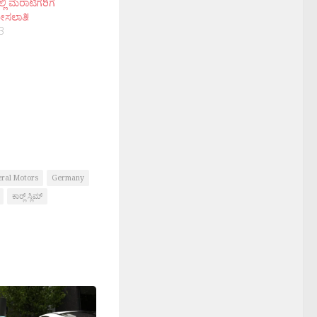
್ಲಿ ಮರಾಟಿಗರಿಗೆ
ೀಸಲಾತಿ!
3
ral Motors
Germany
ಕಾರ‍್ಲ್ ಸ್ಲಿಮ್