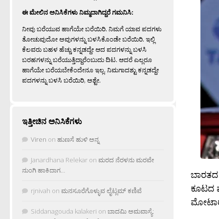
ಈ ಮೇಲಿನ ಅನಿಸಿಕೆಗಳು ನಿಮ್ಮದಾಗಿದ್ದರೆ ಗಮನಿಸಿ:
ನೀವು ಬರೆಯುವ ಹಾಗೆಯೇ ಬರೆಯಿರಿ. ನಿಮಗೆ ಯಾವ ಪದಗಳು
ತೋಚುವುದೋ ಅವುಗಳನ್ನು ಬಳಸಿಕೊಂಡೇ ಬರೆಯಿರಿ. ಇಲ್ಲಿ
ಕೆಲವರು ಬಹಳ ಹೆಚ್ಚು ಕನ್ನಡದ್ದೇ ಆದ ಪದಗಳನ್ನು ಬಳಸಿ
ಬರಹಗಳನ್ನು ಬರೆಯುತ್ತಿದ್ದಾರೆಂಬುದು ದಿಟ. ಆದರೆ ಎಲ್ಲರೂ
ಹಾಗೆಯೇ ಬರೆಯಬೇಕೆಂದೇನೂ ಇಲ್ಲ. ನಿಮಗಾದಶ್ಟು ಕನ್ನಡದ್ದೇ
ಪದಗಳನ್ನು ಬಳಸಿ ಬರೆಯಿರಿ, ಅಶ್ಟೇ.
ಇತ್ತೀಚಿನ ಅನಿಸಿಕೆಗಳು
Viren
on
ಹುಣಸೆ ಹುಳಿ ಅನ್ನ
Janardhana Relekar
on
ಮರದ ನೆರಳನು ಮರವೇ
ನುಂಗಿ ಹಾಕಿದಾಗ…
ಬಾರತದ
ಕೂಟದ 
rjnivah
on
ಮನಸೂರೆಗೊಳ್ಳುವ ಲೈಟ್ಲಮ್ ಕಣಿವೆ
ಮೋಟಾರ‍್
Siddanagouda kalakeri
on
ಬಾದಮಿ ಅಮವಾಸ್ಯೆ: