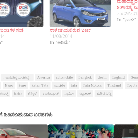
ಮಹಾರಾಶ್ಟ್ರದಲ
80%ರಶ್ಟು ಮ
25/09/201
In "ನಾಡು"
’ಬಂಡಿಗಳ ಸಂತೆ’
ನಾಳೆ ಜಿಗಿಯಲಿರುವ ’Zest’
014
11/08/2014
ೆ"
In "ಅರಿಮೆ"
:: ಜಯತೀರ‍್ತ ನಾಡಗವ್ಡ ::
America
automobile
Bangkok
death
England
Gene
Nano
Pune
Ratan Tata
suicide
tata
Tata Motors
Thailand
Toyota
ಾರ‍್ಸ್
ಟಾಟಾ
ತನ್ಕೊಲೆ
ತಾಯಲ್ಯಾಂಡ್
ನ್ಯಾನೋ
ಬ್ಯಾಂಕಾಕ್
ಮಡಿದಸುದ್ದಿ
ಗೆ ಹಿಡಿಸಬಹುದಾದ ಬರಹಗಳು