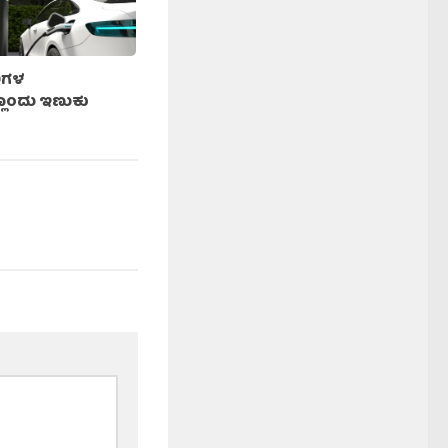
ರಿಗಳ
ೊಂದು ಇಣುಕು