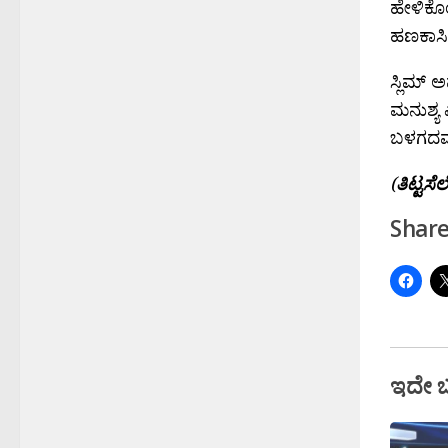
ಹೇಳಿಕೊ
ಹಣಕಾಸಿನ 
ಸ್ಲಿಮ್
ಮನುಶ್ಯ 
ಬಳಗದವರಿ
(
ತಿಟ್ಟಸೆಲ
Share
ಇದೇ 