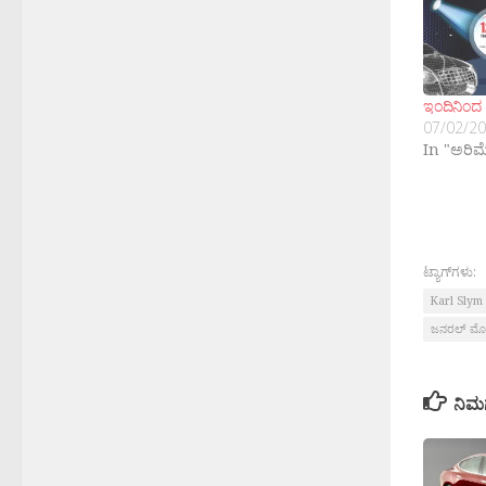
ಇಂದಿನಿಂದ 
07/02/2
In "ಅರಿಮ
ಟ್ಯಾಗ್‌ಗಳು:
Karl Slym
ಜನರಲ್ ಮೋಟ
ನಿಮ