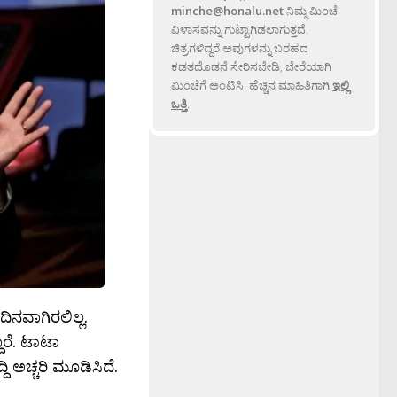
minche@honalu.net
ನಿಮ್ಮ ಮಿಂಚೆ
ವಿಳಾಸವನ್ನು ಗುಟ್ಟಾಗಿಡಲಾಗುತ್ತದೆ.
ಚಿತ್ರಗಳಿದ್ದರೆ ಅವುಗಳನ್ನು ಬರಹದ
ಕಡತದೊಡನೆ ಸೇರಿಸಬೇಡಿ, ಬೇರೆಯಾಗಿ
ಮಿಂಚೆಗೆ ಅಂಟಿಸಿ. ಹೆಚ್ಚಿನ ಮಾಹಿತಿಗಾಗಿ
ಇಲ್ಲಿ
ಒತ್ತಿ
.
ಿನವಾಗಿರಲಿಲ್ಲ.
ದಾರೆ. ಟಾಟಾ
ಿ ಅಚ್ಚರಿ ಮೂಡಿಸಿದೆ.