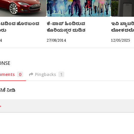
 ಕೂಟದಿಂದ ಹೊರಬಂದ
ಕೆ-ಪಾಪ್ ಹಿಂದಿರುವ
ಇವಿ ಬ್ಯಾಟ
ಾರು
ಕೊರಿಯನ್ನರ ದುಡಿತ
ಲೋಕದಲ್ಲ
4
27/08/2014
12/05/2025
ONSE
mments
0
Pingbacks
1
ಸಿಕೆ ನೀಡಿ
*