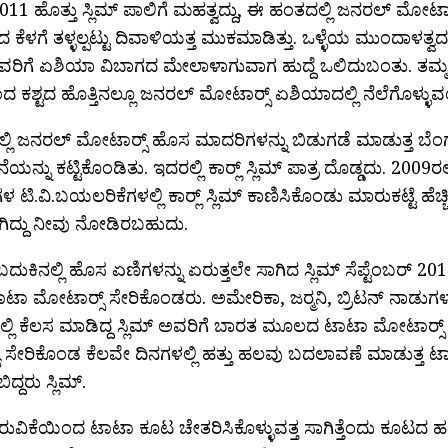
11 ಹೊತ್ತು ಸ್ಲಿಮ್ ಪಾಲಿಗೆ ಮಹತ್ವದ್ದು, ಈ ಹಂತದಲ್ಲಿ ಜನರಲ್ ಮೋಟಾ
ಂದ ಕೆಳಗೆ ತಳ್ಳಲ್ಪಟ್ಟು ದಿವಾಳಿಯತ್ತ ಮುಕಮಾಡಿತ್ತು. ಒಳ್ಳೆಯ ಮುಂದಾಳತ್
ಅವರಿಗೆ ಏಶಿಯಾ ವಿಬಾಗದ ಮೇಲಾಳಾಗುವಾಗ ಹುದ್ದೆ ಒಲಿದುಬಂತು. ತಮ್ಮ
ದ ಕಶ್ಟದ ಹೊತ್ತಿನಲ್ಲೂ ಜನರಲ್ ಮೋಟಾರ‍್ಸ್ ಏಶಿಯಾದಲ್ಲಿ ನೆಲೆಗೊಳ್ಳುವಂತ
ಲಿ ಜನರಲ್ ಮೋಟಾರ‍್ಸ್ ಹೊಸ ಮಾದರಿಗಳನ್ನು ಬಿಡುಗಡೆ ಮಾಡುತ್ತ ಬೆಂಗಳ
ಯನ್ನು ಕಟ್ಟಿಕೊಂಡಿತು. ಇದರಲ್ಲಿ ಕಾರ‍್ಲ್ ಸ್ಲಿಮ್ ಪಾತ್ರ ದೊಡ್ಡದು. 2009
 ಟಿ.ವಿ.ಬಯಲರಿಕೆಗಳಲ್ಲಿ ಕಾರ‍್ಲ್ ಸ್ಲಿಮ್ ಕಾಣಿಸಿಕೊಂಡು ಮಾರುಕಟ್ಟೆ ಹೆಚ
ಿದ್ದು ನೀವು ನೋಡಿರಬಹುದು.
ದುಕಿನಲ್ಲಿ ಹೊಸ ಏಣಿಗಳನ್ನು ಏರುತ್ತಲೇ ಸಾಗಿದ ಸ್ಲಿಮ್ ಸೆಪ್ಟೆಂಬರ್ 20
ಟಾಟಾ ಮೋಟಾರ‍್ಸ್ ಸೇರಿಕೊಂಡರು. ಅಮೇರಿಕಾ, ಜರ‍್ಮನಿ, ಬ್ರಿಟನ್ ನಾಡುಗಳಲ್
ಲಿ ಕೆಲಸ ಮಾಡಿದ್ದ ಸ್ಲಿಮ್ ಅವರಿಗೆ ಬಾರತ ಮೂಲದ ಟಾಟಾ ಮೋಟಾರ‍್ಸ್ 
 ಸೇರಿಕೊಂಡ ಕೆಲವೇ ದಿನಗಳಲ್ಲಿ ಹತ್ತು ಹಲವು ಬದಲಾವಣೆ ಮಾಡುತ್ತ ಟಾಟ
್ದರು ಸ್ಲಿಮ್.
ವಿಕೆಯಿಂದ ಟಾಟಾ ಕೂಟ ಚೇತರಿಸಿಕೊಳ್ಳುವತ್ತ ಸಾಗಿತ್ತೆಂದು ಕೂಟದ ಹತ