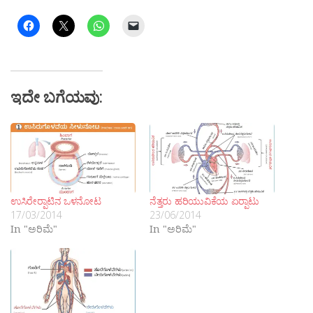
ಇದೇ ಬಗೆಯವು:
ಉಸಿರೇರ‍್ಪಾಟಿನ ಒಳನೋಟ
ನೆತ್ತರು ಹರಿಯುವಿಕೆಯ ಏರ‍್ಪಾಟು
17/03/2014
23/06/2014
In "ಅರಿಮೆ"
In "ಅರಿಮೆ"