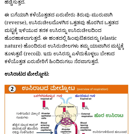
ಹೆಚ್ಚಿಸುತ್ತದೆ.
ಈ ಬಗೆಯಾಗಿ ಕಳೆಯೊತ್ತಡದ ಏರುಪೇರು ತಿರುವು-ಮುರುವಾಗಿ
(reverse), ಉಸಿರುಚೀಲದೊಳಗಿನ ಒತ್ತಡವು ಹೊರಗಿನ ಒತ್ತಡದ
ಮಟ್ಟಕ್ಕೆ ಇಳಿಯುವ ತನಕ ಉಸಿರನ್ನು ಉಸಿರುಚೀಲದಿಂದ
ಹೊರಹಾಕಲಾಗುತ್ತದೆ. ಈ ಹಂತದಲ್ಲಿ ಹಿಂಪುಟಿತನವನ್ನು (elastic
nature) ಹೊಂದಿರುವ ಉಸಿರುಚೀಲಗಳು ತಮ್ಮ ಯಾವಾಗಿನ ಮಟ್ಟಕ್ಕೆ
ತೂಳುತ್ತವೆ (recoil). ಇದು ಉಸಿರನ್ನು ಎಳೆದುಕೊಳ್ಳಲು ಬೇಕಾದ
ಕಳೆಯೊತ್ತಡ ಏರುಪೇರಿಗೆ ಹಿಂದಿರುಗಲು ನೆರವಾಗುತ್ತದೆ.
ಉಸಿರಾಟದ ಮೇಲ್ನೋಟ: