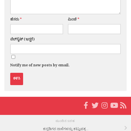
ಹೆಸರು
*
ಮಿಂಚೆ
*
ವೆಬ್‌ಸೈಟ್ (ಇದ್ದರೆ)
Notify me of new posts by email.
ಮುಂದಿನ ಬರಹ
ಕನ್ನಡಿಗರ ನಾಳೆಗಳನ್ನು ಕಟ್ಟುವತ್ತ…