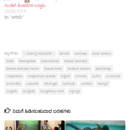
ಗುಂಡಿಗೆ-ಕೊಳವೆಗಳ ಏರ‍್ಪಾಟು
20/05/2014
In "ಅರಿಮೆ"
ಟ್ಯಾಗ್‌ಗಳು:
:: ಯಶವನ್ತ ಬಾಣಸವಾಡಿ ::
alveoli
anatomy
basic science
body
hemoglobin
homeostasis
human anatomy
human anatomy series
human body
medical science
physiology
respiration
respiratory system
ಅಳ್ಳೆಪರೆ
ಉಸಿರಾಟ
ಉಸಿರು
ಉಸಿರುಗಾಳಿ
ಉಸಿರುಚೀಲ
ಒಡಲರಿಮೆ
ಕಳೆಯೊತ್ತಡ
ಗಾಳಿಗೂಡು
ಗಾಳಿಚೀಲ
ತೊಗಲ್ಪರೆ
ಮದ್ದರಿಮೆ
ಮಯ್ಯರಿಮೆ
ಮಯ್ಯರಿಮೆಯ ಸರಣಿ
ರಕ್ತಬಣ್ಣಕ
ನಿಮಗೆ ಹಿಡಿಸಬಹುದಾದ ಬರಹಗಳು