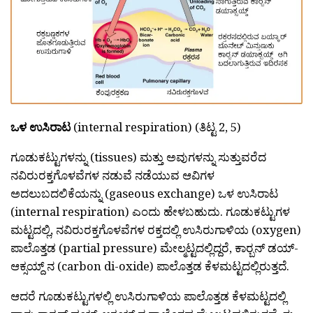
ಒಳ ಉಸಿರಾಟ
(internal respiration) (ತಿಟ್ಟ 2, 5)
ಗೂಡುಕಟ್ಟುಗಳನ್ನು (tissues) ಮತ್ತು ಅವುಗಳನ್ನು ಸುತ್ತುವರೆದ
ನವಿರುರಕ್ತಗೊಳವೆಗಳ ನಡುವೆ ನಡೆಯುವ ಆವಿಗಳ
ಅದಲುಬದಲಿಕೆಯನ್ನು (gaseous exchange) ಒಳ ಉಸಿರಾಟ
(internal respiration) ಎಂದು ಹೇಳಬಹುದು. ಗೂಡುಕಟ್ಟುಗಳ
ಮಟ್ಟದಲ್ಲಿ, ನವಿರುರಕ್ತಗೊಳವೆಗಳ ರಕ್ತದಲ್ಲಿ ಉಸಿರುಗಾಳಿಯ (oxygen)
ಪಾಲೊತ್ತಡ (partial pressure) ಮೇಲ್ಮಟ್ಟದಲ್ಲಿದ್ದರೆ, ಕಾರ‍್ಬನ್ ಡಯ್-
ಆಕ್ಸಯ್ದ್ ನ (carbon di-oxide) ಪಾಲೊತ್ತಡ ಕೆಳಮಟ್ಟದಲ್ಲಿರುತ್ತದೆ.
ಆದರೆ ಗೂಡುಕಟ್ಟುಗಳಲ್ಲಿ ಉಸಿರುಗಾಳಿಯ ಪಾಲೊತ್ತಡ ಕೆಳಮಟ್ಟದಲ್ಲಿ