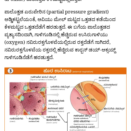
ಪಾಲೊತ್ತಡ ಏರುಪೇರಿನ (partial pressure gradient)
ಅಡ್ಡಿಕಟ್ಟಲೆಯಂತೆ, ಆವಿಯು ಮೇಲ್ ಮಟ್ಟದ ಒತ್ತಡದ ಕಡೆಯಿಂದ
ಕೆಳಮಟ್ಟದ ಒತ್ತಡದೆಡೆಗೆ ಹರಡುತ್ತದೆ. ಈ ಬಗೆಯ ಪಾಲೊತ್ತಡದ
ವ್ಯತ್ಯಾಸದಿಂದಾಗಿ, ಗಾಳಿಗೂಡಿನಲ್ಲಿ ಹೆಚ್ಚಿರುವ ಉಸಿರುಗಾಳಿಯು
(oxygen) ನವಿರುರಕ್ತಗೊಳವೆಯಲ್ಲಿರುವ ರಕ್ತದೆಡೆಗೆ ಸಾಗಿದರೆ,
ನವಿರುರಕ್ತಗೊಳವೆಯ ರಕ್ತದಲ್ಲಿ ಹೆಚ್ಚಿರುವ ಕಾರ‍್ಬನ್ ಡಯ್-ಆಕ್ಸಯ್ದ್
ಗಾಳಿಗೂಡಿನೆಡೆಗೆ ಹರಡುತ್ತದೆ.