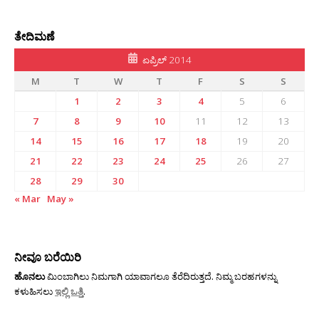
ತೇದಿಮಣೆ
ಏಪ್ರಿಲ್ 2014
M
T
W
T
F
S
S
1
2
3
4
5
6
7
8
9
10
11
12
13
14
15
16
17
18
19
20
21
22
23
24
25
26
27
28
29
30
« Mar
May »
ನೀವೂ ಬರೆಯಿರಿ
ಹೊನಲು
ಮಿಂಬಾಗಿಲು ನಿಮಗಾಗಿ ಯಾವಾಗಲೂ ತೆರೆದಿರುತ್ತದೆ. ನಿಮ್ಮ ಬರಹಗಳನ್ನು
ಕಳುಹಿಸಲು
ಇಲ್ಲಿ ಒತ್ತಿ
.