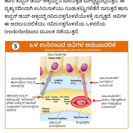
ಹಾಗು ಕಾರ‍್ಬನ್ ಡಯ್-ಆಕ್ಸಯ್ದ್ ನ ಪಾಲೊತ್ತಡ ಮೇಲ್ಮಟ್ಟದಲ್ಲಿರುತ್ತದೆ. ಈ
ವ್ಯತ್ಯಾಸದಿಂದಾಗಿ ಉಸಿರುಗಾಳಿಯು ಗೂಡುಕಟ್ಟುಗಳೆಡೆಗೆ ಸಾಗುತ್ತದೆ ಹಾಗು
ಕಾರ‍್ಬನ್ ಡಯ್-ಆಕ್ಸಯ್ದ್ ನವಿರುರಕ್ತಗೊಳವೆಯೊಳಕ್ಕೆ ನುಗ್ಗುತ್ತದೆ. ಆವಿಗಳ
ಈ ಅದಲುಬದಲಿಕೆಯು ನವಿರುರಕ್ತಗೊಳವೆಯ ಒಳಪರೆಯ
(endothelium) ಮೂಲಕ ನಡೆಯುತ್ತದೆ.