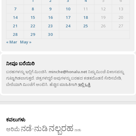
1
2
3
4
5
6
7
8
9
10
11
12
13
14
15
16
17
18
19
20
21
22
23
24
25
26
27
28
29
30
« Mar
May »
ನೀವೂ ಬರೆಯಿರಿ
ಬರಹಗಳನ್ನು ಇಲ್ಲಿಗೆ ಮಿಂಚಿಸಿ:
minche@honalu.net
ನಿಮ್ಮ ಮಿಂಚೆ ವಿಳಾಸವನ್ನು
ಗುಟ್ಟಾಗಿಡಲಾಗುತ್ತದೆ. ಚಿತ್ರಗಳಿದ್ದರೆ ಅವುಗಳನ್ನು ಬರಹದ ಕಡತದೊಡನೆ ಸೇರಿಸಬೇಡಿ,
ಬೇರೆಯಾಗಿ ಮಿಂಚೆಗೆ ಅಂಟಿಸಿ. ಹೆಚ್ಚಿನ ಮಾಹಿತಿಗಾಗಿ
ಇಲ್ಲಿ ಒತ್ತಿ
.
ಕವಲುಗಳು
ನಲ್ಬರಹ
ನಡೆ-ನುಡಿ
ಅರಿಮೆ
ನಾಡು