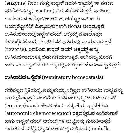
(enzyme) ನೀರು ಮತ್ತು ಕಾರ‍್ಬನ್ ಡಯ್-ಆಕ್ಸಯ್ಡ್ ಗಳ ನಡುವೆ
ಇದಿರೆಸಕವನ್ನು (reaction) ಬಿರುಸುಗೊಳಿಸುತ್ತದೆ. ಇದರಿಂದ
ಉಂಟಾಗುವ ಕಾರ‍್ಬೋನಿಕ್ ಆಸಿಡ್, ಹಯ್ಡ್ರೋಜನ್ ಹಾಗು
ಬಯ್ಕಾರ‍್ಬೋನೆಟ್ ಮಿನ್ತುಣುಕುಗಳಾಗಿ (ions) ಬೇರ‍್ಪಡುತ್ತವೆ.
ಉಸಿರುಚೀಲದಲ್ಲಿ ಕಾರ‍್ಬನ್ ಡಯ್-ಆಕ್ಸಯ್ಡ್ ನ ಪಾಲೊತ್ತಡ
ಕೆಳಮಟ್ಟದಲ್ಲಿದಾಗ, ಈ ಇದಿರೆಸಕವು ತಿರುವು-ಮುರುವಾಗುತ್ತದೆ
(reverse). ಇದರಿಂದ,ಕಾರ‍್ಬನ್ ಡಯ್-ಆಕ್ಸಯ್ಡ್ ಅನ್ನು
ಉಸಿರುಚೀಲದೊಳಕ್ಕೆ ಬಿಡುಗಡೆಯಾಗುತ್ತದೆ. ಉಸಿರನ್ನು ಹೊರಗೆ
ಹಾಕಿದಾಗ ಕಾರ‍್ಬನ್ ಡಯ್-ಆಕ್ಸಯ್ಡ್ ಮಯ್ಯಿಂದ ಹೊರಹಾಕಲ್ಪಡುತ್ತದೆ.
ಉಸಿರಾಟದ ಒನ್ನೆಲೆತ
(respiratory homeostasis)
ದಣಿವಲ್ಲದ ಸ್ತಿತಿಯಲ್ಲಿ, ನಮ್ಮ ಮಯ್ಯಿ ಸದ್ದಿಲ್ಲದ ಉಸಿರಾಟದ ಮಟ್ಟವನ್ನು
ಕಾಯ್ದುಕೊಳ್ಳುತ್ತದೆ. ಈ ಬಗೆಯ ಉಸಿರಾಟವನ್ನು ‘ಹದುಳದುಸಿರಾಟ’
(eupnea) ಎಂದು ಹೇಳಬಹುದು. ತನ್ನಂಕೆಯ ಇರ‍್ಪಡೆಕಗಳು
(autonomic chemoreceptor) ರಕ್ತದಲ್ಲಿರುವ ಉಸಿರುಗಾಳಿ
ಹಾಗು ಕಾರ‍್ಬನ್ ಡಯ್-ಆಕ್ಸಯ್ದ್ ಗಳ ಮಟ್ಟವನ್ನು ಗುರುತಿಸುತ್ತದೆ.
ಗುರುತಿಸಿದ ಮಟ್ಟವನ್ನು ಮಿದುಳುಬಳ್ಳಿಯಲ್ಲಿರುವ (medulla