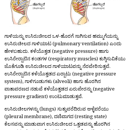
ಗಾಳಿಯನ್ನು ಉಸಿರುಚೀಲದ ಒಳ-ಹೊರಗೆ ಸಾಗಿಸುವ ಹಮ್ಮುಗೆಯನ್ನು
ಉಸಿರುಚೀಲದ ಗಾಳಿಯಾಟ (pulmonary ventilation) ಎಂದು
ಹೇಳಬಹುದು. ಕಳೆಯೊತ್ತಡ (negative pressure) ಹಾಗು
ಉಸಿರೇರ‍್ಪಾಟಿನ ಕಂಡಗಳ (respiratory muscles) ಕುಗ್ಗಿಸುವಿಕೆಯು
ಜೊತೆಗೂಡಿ ಉಸಿರುಚೀಲದ ಗಾಳಿಯಾಟವನ್ನು ನೆರವೇರಿಸುತ್ತವೆ.
ಉಸಿರೇರ‍್ಪಾಟಿನ ಕಳೆಯೊತ್ತಡದ ಏರ‍್ಪಾಟು (negative pressure
system), ಗಾಳಿಗೂಡುಗಳು (alveoli) ಹಾಗು ಹೊರಗಿನ
ವಾತಾವರಣದ ನಡುವೆ ಕಳೆಯೊತ್ತಡದ ಏರುಪೇರನ್ನು (negative
pressure gradient) ಉಂಟುಮಾಡುತ್ತವೆ.
ಉಸಿರುಚೀಲಗಳನ್ನು (lungs) ಸುತ್ತುವರೆದಿರುವ ಅಳ್ಳೆಪರೆಯು
(pleural membrane), ದಣಿವಾಗದ (resting state)
ಕೆಲಸವನ್ನು ಮಾಡುವಾಗ ಉಸಿರುಚೀಲದ ಒತ್ತಡವನ್ನು ಹೊರಗಿನ