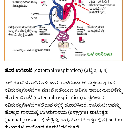
ಹೊರ ಉಸಿರಾಟ
(external respiration) (ತಿಟ್ಟ 2, 3, 4)
ಗಾಳಿ ತುಂಬಿದ ಗಾಳಿಗೂಡು ಹಾಗು ಗಾಳಿಗೂಡುಗಳ ಸುತ್ತಲೂ ಇರುವ
ನವಿರುರಕ್ತಗೊಳವೆಗಳ ನಡುವೆ ನಡೆಯುವ ಆವಿಗಳ ಅದಲು-ಬದಲಿಕೆನ್ನು
ಹೊರ ಉಸಿರಾಟ (external respiration) ಎನ್ನಬಹುದು.
ನವಿರುರಕ್ತಗೊಳವೆಗಳಲ್ಲಿರುವ ರಕ್ತಕ್ಕೆ ಹೋಲಿಸಿದರೆ, ಉಸಿರುಚೀಲವನ್ನು
ಹೊಕ್ಕುವ ಗಾಳಿಯಲ್ಲಿ ಉಸಿರುಗಾಳಿಯ (oxygen) ಪಾಲೊತ್ತಡ
(partial pressure) ಹೆಚ್ಚಿದ್ದು, ಕಾರ‍್ಬನ್ ಡಯ್-ಆಕ್ಸಯ್ದ್ ನ (carbon
di-oxide) ಪಾಲೊತ್ತಡ ಕೆಳಮಟ್ಟದಲ್ಲಿರುತ್ತದೆ.