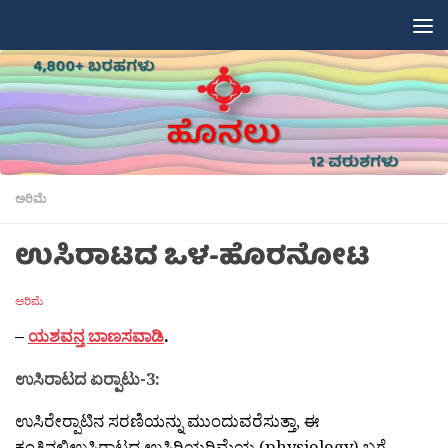
Skip to content
ಅರಿಮೆ
ಉಸಿರಾಟದ ಒಳ-ಹೊರನೋಟ
ಅರಿಮೆ
–
ಯಶವನ್ತ ಬಾಣಸವಾಡಿ
.
ಉಸಿರಾಟದ ಏರ‍್ಪಾಟು-3:
ಉಸಿರೇರ‍್ಪಾಟಿನ ಸರಣಿಯನ್ನು ಮುಂದುವರೆಸುತ್ತಾ, ಈ
ಕಂತಿನಲ್ಲಿಉಸಿರಾಟದ ಉಸಿರಿಯರಿಮೆಯ (physiology) ಬಗ್ಗೆ