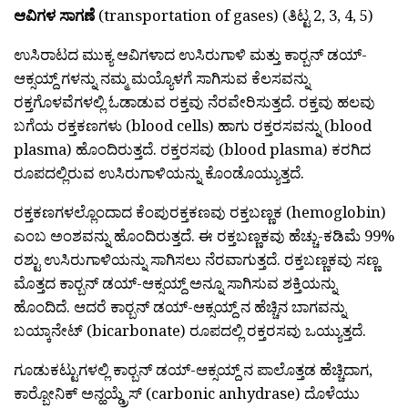
ಆವಿಗಳ ಸಾಗಣೆ
(transportation of gases) (ತಿಟ್ಟ 2, 3, 4, 5)
ಉಸಿರಾಟದ ಮುಕ್ಯ ಆವಿಗಳಾದ ಉಸಿರುಗಾಳಿ ಮತ್ತು ಕಾರ‍್ಬನ್ ಡಯ್-
ಆಕ್ಸಯ್ದ್ ಗಳನ್ನು ನಮ್ಮ ಮಯ್ಯೊಳಗೆ ಸಾಗಿಸುವ ಕೆಲಸವನ್ನು
ರಕ್ತಗೊಳವೆಗಳಲ್ಲಿ ಓಡಾಡುವ ರಕ್ತವು ನೆರವೇರಿಸುತ್ತದೆ. ರಕ್ತವು ಹಲವು
ಬಗೆಯ ರಕ್ತಕಣಗಳು (blood cells) ಹಾಗು ರಕ್ತರಸವನ್ನು (blood
plasma) ಹೊಂದಿರುತ್ತದೆ. ರಕ್ತರಸವು (blood plasma) ಕರಗಿದ
ರೂಪದಲ್ಲಿರುವ ಉಸಿರುಗಾಳಿಯನ್ನು ಕೊಂಡೊಯ್ಯುತ್ತದೆ.
ರಕ್ತಕಣಗಳಲ್ಲೊಂದಾದ ಕೆಂಪುರಕ್ತಕಣವು ರಕ್ತಬಣ್ಣಕ (hemoglobin)
ಎಂಬ ಅಂಶವನ್ನು ಹೊಂದಿರುತ್ತದೆ. ಈ ರಕ್ತಬಣ್ಣಕವು ಹೆಚ್ಚು-ಕಡಿಮೆ 99%
ರಶ್ಟು ಉಸಿರುಗಾಳಿಯನ್ನು ಸಾಗಿಸಲು ನೆರವಾಗುತ್ತದೆ. ರಕ್ತಬಣ್ಣಕವು ಸಣ್ಣ
ಮೊತ್ತದ ಕಾರ‍್ಬನ್ ಡಯ್-ಆಕ್ಸಯ್ದ್ ಅನ್ನೂ ಸಾಗಿಸುವ ಶಕ್ತಿಯನ್ನು
ಹೊಂದಿದೆ. ಆದರೆ ಕಾರ‍್ಬನ್ ಡಯ್-ಆಕ್ಸಯ್ದ್ ನ ಹೆಚ್ಚಿನ ಬಾಗವನ್ನು
ಬಯ್ಕಾನೇಟ್ (bicarbonate) ರೂಪದಲ್ಲಿ ರಕ್ತರಸವು ಒಯ್ಯುತ್ತದೆ.
ಗೂಡುಕಟ್ಟುಗಳಲ್ಲಿ ಕಾರ‍್ಬನ್ ಡಯ್-ಆಕ್ಸಯ್ದ್ ನ ಪಾಲೊತ್ತಡ ಹೆಚ್ಚಿದಾಗ,
ಕಾರ‍್ಬೋನಿಕ್ ಅನ್ಹಯ್ಡ್ರೆಸ್ (carbonic anhydrase) ದೊಳೆಯು