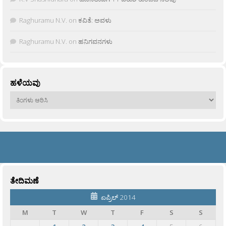
Raghuramu N.V.
on
ಕವಿತೆ: ಅವಳು
Raghuramu N.V.
on
ಹನಿಗವನಗಳು
ಹಳೆಯವು
ಹಳೆಯವು
ತೇದಿಮಣೆ
ಏಪ್ರಿಲ್ 2014
M
T
W
T
F
S
S