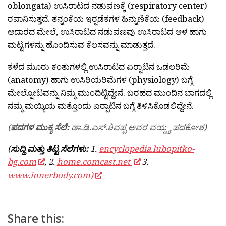
oblongata) ಉಸಿರಾಟದ ನಡುವಣಕ್ಕೆ (respiratory center)
ರವಾನಿಸುತ್ತದೆ. ತನ್ನಂಕೆಯ ಇರ‍್ಪಡೆಕಗಳ ಹಿನ್ನುಣಿಕೆಯ (feedback)
ಆದಾರದ ಮೇಲೆ, ಉಸಿರಾಟದ ನಡುವಣವು ಉಸಿರಾಟದ ಆಳ ಹಾಗು
ಮಟ್ಟಗಳನ್ನು ಹೊಂದಿಸುವ ಕೆಲಸವನ್ನು ಮಾಡುತ್ತದೆ.
ಕಳೆದ ಮೂರು ಕಂತುಗಳಲ್ಲಿ ಉಸಿರಾಟದ ಏರ‍್ಪಾಟಿನ ಒಡಲರಿಮೆ
(anatomy) ಹಾಗು ಉಸಿರಿಯರಿಮೆಗಳ (physiology) ಬಗ್ಗೆ
ಮೇಲ್ನೋಟವನ್ನು ನಿಮ್ಮ ಮುಂದಿಟ್ಟಿದ್ದೇನೆ. ಬರಹದ ಮುಂದಿನ ಬಾಗದಲ್ಲಿ
ನಮ್ಮ ಮಯ್ಯಿಯ ಮತ್ತೊಂದು ಏರ‍್ಪಾಟಿನ ಬಗ್ಗೆ ತಿಳಿಸಿಕೊಡಲಿದ್ದೇನೆ.
(
ಪದಗಳ ಮುಕ್ಯ ಸೆಲೆ:
ಡಾ.ಡಿ.ಎಸ್.ಶಿವಪ್ಪ ಅವರ ವಯ್ದ್ಯ ಪದಕೋಶ)
(
ಸುದ್ದಿ ಮತ್ತು ತಿಟ್ಟ ಸೆಲೆಗಳು:
1.
encyclopedia.lubopitko-
bg.com
, 2.
home.comcast.net
3.
www.innerbody.com)
Share this: