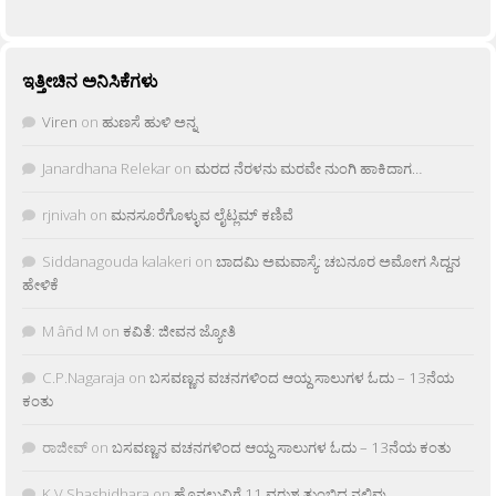
ಇತ್ತೀಚಿನ ಅನಿಸಿಕೆಗಳು
Viren
on
ಹುಣಸೆ ಹುಳಿ ಅನ್ನ
Janardhana Relekar
on
ಮರದ ನೆರಳನು ಮರವೇ ನುಂಗಿ ಹಾಕಿದಾಗ…
rjnivah
on
ಮನಸೂರೆಗೊಳ್ಳುವ ಲೈಟ್ಲಮ್ ಕಣಿವೆ
Siddanagouda kalakeri
on
ಬಾದಮಿ ಅಮವಾಸ್ಯೆ: ಚಬನೂರ ಅಮೋಗ ಸಿದ್ದನ
ಹೇಳಿಕೆ
M âñd M
on
ಕವಿತೆ: ಜೀವನ ಜ್ಯೋತಿ
C.P.Nagaraja
on
ಬಸವಣ್ಣನ ವಚನಗಳಿಂದ ಆಯ್ದ ಸಾಲುಗಳ ಓದು – 13ನೆಯ
ಕಂತು
ರಾಜೀವ್
on
ಬಸವಣ್ಣನ ವಚನಗಳಿಂದ ಆಯ್ದ ಸಾಲುಗಳ ಓದು – 13ನೆಯ ಕಂತು
K.V Shashidhara
on
ಹೊನಲುವಿಗೆ 11 ವರುಶ ತುಂಬಿದ ನಲಿವು