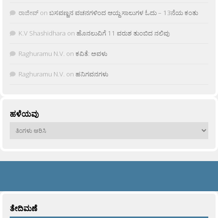
ರಾಜೀವ್
on
ಬಸವಣ್ಣನ ವಚನಗಳಿಂದ ಆಯ್ದ ಸಾಲುಗಳ ಓದು – 13ನೆಯ ಕಂತು
K.V Shashidhara
on
ಹೊನಲುವಿಗೆ 11 ವರುಶ ತುಂಬಿದ ನಲಿವು
Raghuramu N.V.
on
ಕವಿತೆ: ಅವಳು
Raghuramu N.V.
on
ಹನಿಗವನಗಳು
ಹಳೆಯವು
ಹಳೆಯವು
ತೇದಿಮಣೆ