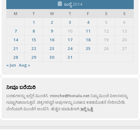
ಜುಲೈ 2014
M
T
W
T
F
S
S
1
2
3
4
5
6
7
8
9
10
11
12
13
14
15
16
17
18
19
20
21
22
23
24
25
26
27
28
29
30
31
« Jun
Aug »
ನೀವೂ ಬರೆಯಿರಿ
ಬರಹಗಳನ್ನು ಇಲ್ಲಿಗೆ ಮಿಂಚಿಸಿ:
minche@honalu.net
ನಿಮ್ಮ ಮಿಂಚೆ ವಿಳಾಸವನ್ನು
ಗುಟ್ಟಾಗಿಡಲಾಗುತ್ತದೆ. ಚಿತ್ರಗಳಿದ್ದರೆ ಅವುಗಳನ್ನು ಬರಹದ ಕಡತದೊಡನೆ ಸೇರಿಸಬೇಡಿ,
ಬೇರೆಯಾಗಿ ಮಿಂಚೆಗೆ ಅಂಟಿಸಿ. ಹೆಚ್ಚಿನ ಮಾಹಿತಿಗಾಗಿ
ಇಲ್ಲಿ ಒತ್ತಿ
.