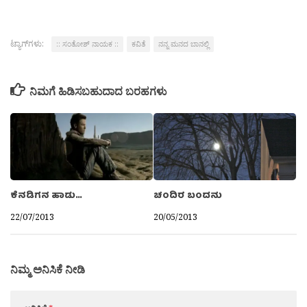
ಟ್ಯಾಗ್‌ಗಳು:
:: ಸಂತೋಶ್ ನಾಯಕ ::
ಕವಿತೆ
ನನ್ನ ಮನದ ಬಾನಲ್ಲಿ
ನಿಮಗೆ ಹಿಡಿಸಬಹುದಾದ ಬರಹಗಳು
ಕೆನಡಿಗನ ಹಾಡು…
ಚಂದಿರ ಬಂದನು
22/07/2013
20/05/2013
ನಿಮ್ಮ ಅನಿಸಿಕೆ ನೀಡಿ