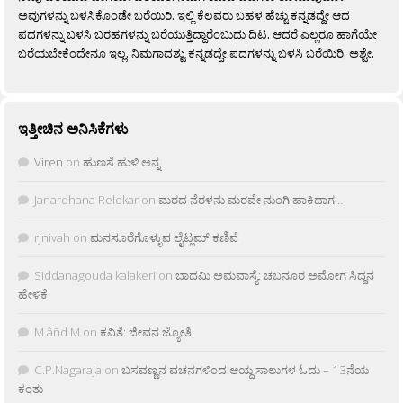
ಅವುಗಳನ್ನು ಬಳಸಿಕೊಂಡೇ ಬರೆಯಿರಿ. ಇಲ್ಲಿ ಕೆಲವರು ಬಹಳ ಹೆಚ್ಚು ಕನ್ನಡದ್ದೇ ಆದ
ಪದಗಳನ್ನು ಬಳಸಿ ಬರಹಗಳನ್ನು ಬರೆಯುತ್ತಿದ್ದಾರೆಂಬುದು ದಿಟ. ಆದರೆ ಎಲ್ಲರೂ ಹಾಗೆಯೇ
ಬರೆಯಬೇಕೆಂದೇನೂ ಇಲ್ಲ. ನಿಮಗಾದಶ್ಟು ಕನ್ನಡದ್ದೇ ಪದಗಳನ್ನು ಬಳಸಿ ಬರೆಯಿರಿ, ಅಶ್ಟೇ.
ಇತ್ತೀಚಿನ ಅನಿಸಿಕೆಗಳು
Viren
on
ಹುಣಸೆ ಹುಳಿ ಅನ್ನ
Janardhana Relekar
on
ಮರದ ನೆರಳನು ಮರವೇ ನುಂಗಿ ಹಾಕಿದಾಗ…
rjnivah
on
ಮನಸೂರೆಗೊಳ್ಳುವ ಲೈಟ್ಲಮ್ ಕಣಿವೆ
Siddanagouda kalakeri
on
ಬಾದಮಿ ಅಮವಾಸ್ಯೆ: ಚಬನೂರ ಅಮೋಗ ಸಿದ್ದನ
ಹೇಳಿಕೆ
M âñd M
on
ಕವಿತೆ: ಜೀವನ ಜ್ಯೋತಿ
C.P.Nagaraja
on
ಬಸವಣ್ಣನ ವಚನಗಳಿಂದ ಆಯ್ದ ಸಾಲುಗಳ ಓದು – 13ನೆಯ
ಕಂತು