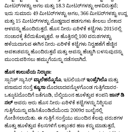
ಮೀಟರ‍್‌ಗಳಶ್ಟು ಅಗಲ ಮತ್ತು 18.3 ಮೀಟರ‍್‌ಗಳಶ್ಟು ಆಳವಿರುತ್ತವೆ;
ಇದು ಸುಮಾರು 49 ಮೀಟರ‍್‌ಗಳಶ್ಟು ಅಗಲ, 366 ಮೀಟರ‍್‌ಗಳಶ್ಟು ಉದ್ದ
ಮತ್ತು 15 ಮೀಟರ‍್‌ಗಳಶ್ಟು ದೊಡ್ಡದಾದ ಹಡಗುಗಳು ತೇಲಲು ಬೇಕಾದ
ಆಳವನ್ನು ಹೊಂದಿರುತ್ತದೆ. ಹೊಸ ನೀರು-ಏರಿಳಿಕೆ ಕಟ್ಟೆಗಳು 2015ರಲ್ಲಿ
ಸಂಚಾರಕ್ಕೆ ತೆರೆದುಕೊಳ್ಳುತ್ತವೆ. ಆ ಹೊತ್ತಿನಲ್ಲಿ 100 ವರುಶಗಳಶ್ಟು
ಹಳೆಯದಾಗುವ ಈಗಿನ ನೀರು-ಏರಿಳಿಕೆ ಕಟ್ಟೆಗಳು ನಿರ‍್ವಹಣೆಗೆ ಹೆಚ್ಚಿನ
ಅವಕಾಶವನ್ನು ಹೊಂದಿರುತ್ತವೆ ಮತ್ತು ಅವನ್ನು ಹೆಚ್ಚಾಗಿ ಬಳಸುವುದನ್ನು
ಮುಂದುವರಿಸಲು ಹಮ್ಮುಗೆಯನ್ನು ನಡೆಸಲಾಗಿದೆ.
ಹೊಸ ಕಾಲುವೆಯ ನಿರ‍್ಮಾಣ:
ಸ್ಪಾನಿಶ್ ಸ್ಯಾಸಿರ್
ವ್ಯಾಲೆಹರ‍್ಮೊಸೊ
, ಇಟಲಿಯನ್
ಇಂಪ್ರೆಗಿಲೊ
ಮತ್ತು
ಪನಾಮದ ಸಂಸ್ತೆ
ಕ್ಯೂಸಾ
ಮೊದಲಾದವನ್ನೊಳಗೊಂಡ ಗುತ್ತಿಗೆದಾರರ-
ಒಕ್ಕೂಟದೊಂದಿಗೆ ಜತೆಗೂಡಿ, ಬೆಲ್ಜಿಯಂನ ಹೂಳೆತ್ತುವ ಕಂಪನಿ
ಜಾನ್ ಡಿ
ನಲ್
ಅವರು ಆರು ಹೊಸ ನೀರು-ಏರಿಳಿಕೆ ಕಟ್ಟೆಗಳನ್ನು ನಿರ‍್ಮಿಸುವ
ಗುತ್ತಿಗೆಯನ್ನು ವಹಿಸಿಕೊಂಡಿದೆಯೆಂದು 2009ರ ಜುಲೈನಲ್ಲಿ
ಗೋಶಿಸಲಾಯಿತು. ಈ ಗುತ್ತಿಗೆ ಸಂಸ್ತೆಯು ಮುಂದಿನ ಕೆಲವು ವರುಶಗಳ
ಹೊತ್ತು ಹೂಳೆತ್ತುವ ಕೆಲಸಗಳಿಗೆ ಲಕ್ಶಾಂತರ ಹಣ ಕರ‍್ಚು ಮಾಡುತ್ತದೆ,