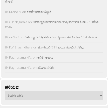
ಹೇಳಿಕೆ
M âñd M
on
ಕವಿತೆ: ಜೀವನ ಜ್ಯೋತಿ
C.P.Nagaraja
on
ಬಸವಣ್ಣನ ವಚನಗಳಿಂದ ಆಯ್ದ ಸಾಲುಗಳ ಓದು – 13ನೆಯ
ಕಂತು
ರಾಜೀವ್
on
ಬಸವಣ್ಣನ ವಚನಗಳಿಂದ ಆಯ್ದ ಸಾಲುಗಳ ಓದು – 13ನೆಯ ಕಂತು
K.V Shashidhara
on
ಹೊನಲುವಿಗೆ 11 ವರುಶ ತುಂಬಿದ ನಲಿವು
Raghuramu N.V.
on
ಕವಿತೆ: ಅವಳು
Raghuramu N.V.
on
ಹನಿಗವನಗಳು
ಹಳೆಯವು
ಹಳೆಯವು