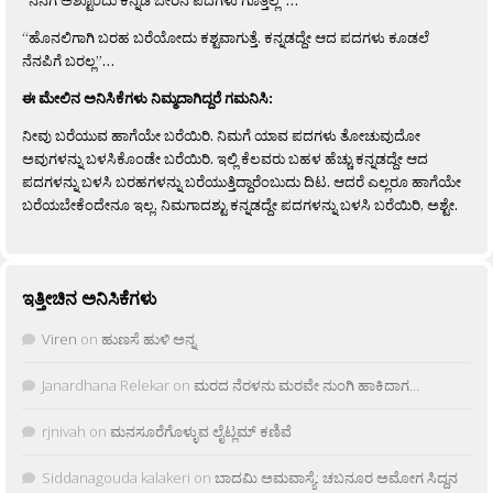
“ಹೊನಲಿಗಾಗಿ ಬರಹ ಬರೆಯೋದು ಕಶ್ಟವಾಗುತ್ತೆ. ಕನ್ನಡದ್ದೇ ಆದ ಪದಗಳು ಕೂಡಲೆ
ನೆನಪಿಗೆ ಬರಲ್ಲ”…
ಈ ಮೇಲಿನ ಅನಿಸಿಕೆಗಳು ನಿಮ್ಮದಾಗಿದ್ದರೆ ಗಮನಿಸಿ:
ನೀವು ಬರೆಯುವ ಹಾಗೆಯೇ ಬರೆಯಿರಿ. ನಿಮಗೆ ಯಾವ ಪದಗಳು ತೋಚುವುದೋ
ಅವುಗಳನ್ನು ಬಳಸಿಕೊಂಡೇ ಬರೆಯಿರಿ. ಇಲ್ಲಿ ಕೆಲವರು ಬಹಳ ಹೆಚ್ಚು ಕನ್ನಡದ್ದೇ ಆದ
ಪದಗಳನ್ನು ಬಳಸಿ ಬರಹಗಳನ್ನು ಬರೆಯುತ್ತಿದ್ದಾರೆಂಬುದು ದಿಟ. ಆದರೆ ಎಲ್ಲರೂ ಹಾಗೆಯೇ
ಬರೆಯಬೇಕೆಂದೇನೂ ಇಲ್ಲ. ನಿಮಗಾದಶ್ಟು ಕನ್ನಡದ್ದೇ ಪದಗಳನ್ನು ಬಳಸಿ ಬರೆಯಿರಿ, ಅಶ್ಟೇ.
ಇತ್ತೀಚಿನ ಅನಿಸಿಕೆಗಳು
Viren
on
ಹುಣಸೆ ಹುಳಿ ಅನ್ನ
Janardhana Relekar
on
ಮರದ ನೆರಳನು ಮರವೇ ನುಂಗಿ ಹಾಕಿದಾಗ…
rjnivah
on
ಮನಸೂರೆಗೊಳ್ಳುವ ಲೈಟ್ಲಮ್ ಕಣಿವೆ
Siddanagouda kalakeri
on
ಬಾದಮಿ ಅಮವಾಸ್ಯೆ: ಚಬನೂರ ಅಮೋಗ ಸಿದ್ದನ