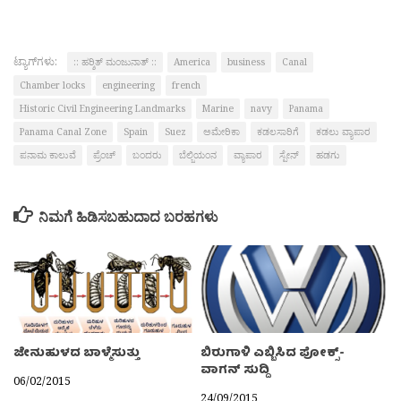
ಟ್ಯಾಗ್‌ಗಳು:
:: ಹರ‍್ಶಿತ್ ಮಂಜುನಾತ್ ::
America
business
Canal
Chamber locks
engineering
french
Historic Civil Engineering Landmarks
Marine
navy
Panama
Panama Canal Zone
Spain
Suez
ಅಮೇರಿಕಾ
ಕಡಲಸಾರಿಗೆ
ಕಡಲು ವ್ಯಾಪಾರ
ಪನಾಮ ಕಾಲುವೆ
ಪ್ರೆಂಚ್
ಬಂದರು
ಬೆಲ್ಜಿಯಂನ
ವ್ಯಾಪಾರ
ಸ್ಪೇನ್
ಹಡಗು
ನಿಮಗೆ ಹಿಡಿಸಬಹುದಾದ ಬರಹಗಳು
ಜೇನುಹುಳದ ಬಾಳ್ಮೆಸುತ್ತು
ಬಿರುಗಾಳಿ ಎಬ್ಬಿಸಿದ ಪೋಕ್ಸ್-
ವಾಗನ್ ಸುದ್ದಿ
06/02/2015
24/09/2015