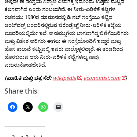
ಅಲ್ಲದೇ ಈ ಸಂಸ್ತೆಯ ನಿರ‍್ಮಾಣ ವಿಬಾಗಕ್ಕೆ ಇದೊಂದು ಉತ್ತಮ ಮಟ್ಟದ
ಕೆಲಸವಾಗಿದೆ ಎಂದು ನಂಬಲಾಗಿದೆ. ಈ ನೀರು-ಏರಿಳಿಕೆ ಕಟ್ಟೆಗಳ
ರಚನೆಯು 1980ರ ದಶಮಾನದಲ್ಲಿ ಡಿ ನಲ್ ಸಂಸ್ತೆಯು ಕಟ್ಟಿದ
ಆಂಟ್‌ವರ‍್ಪ್ ಬಂದರಿನಲ್ಲಿರುವ ಬೆರೆಂಡ್ರೆಚ್ಟ್ ನೀರು-ಏರಿಳಿಕೆ ಕಟ್ಟೆಯ
ಮಾದರಿಯಲ್ಲಿಯೇ ಇದೆ. ಆ ಹಮ್ಮುಗೆಯ ಬಾಗವಾಗಿದ್ದ ಬಿಣಿಗೆಯರಿಗರು
ಮತ್ತು ವಿಶೇಶ ಅರಿಗರು ಈಗಲು ಈ ಸಂಸ್ತೆಯೊಂದಿಗೆ ಇದ್ದಾರೆ ಮತ್ತು
ಹೊಸ ಕಾಲುವೆ ಕಟ್ಟುವಲ್ಲಿ ಇವರು ಪಾಲ್ಗೊಳ್ಳಲಿದ್ದಾರೆ. ಈ ತಂಡದಿಂದ
ಹೊರಬರುವ ಆರು ನೀರು-ಏರಿಳಿಕೆ ಕಟ್ಟೆಗಳನ್ನು ನಾವು
ಎದುರುನೋಡಬೇಕಿದೆ.
(ಮಾಹಿತಿ ಮತ್ತು ಚಿತ್ರ ಸೆಲೆ:
wikipedia
,
economist.com
)
Share this: