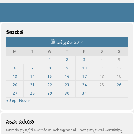
ತೇದಿಮಣೆ
ಅಕ್ಟೋಬರ್ 2014
M
T
W
T
F
S
S
1
2
3
4
5
6
7
8
9
10
11
12
13
14
15
16
17
18
19
20
21
22
23
24
25
26
27
28
29
30
31
« Sep
Nov »
ನೀವೂ ಬರೆಯಿರಿ
ಬರಹಗಳನ್ನು ಇಲ್ಲಿಗೆ ಮಿಂಚಿಸಿ:
minche@honalu.net
ನಿಮ್ಮ ಮಿಂಚೆ ವಿಳಾಸವನ್ನು