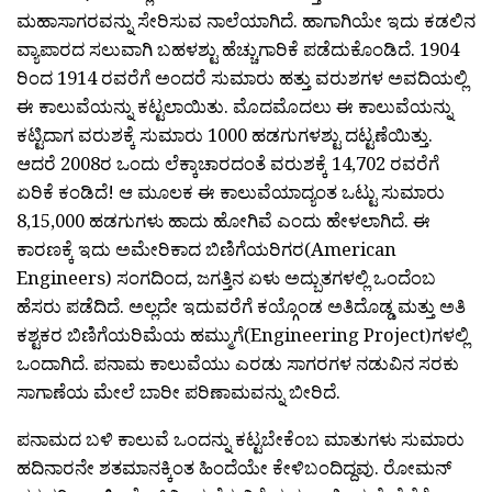
ಮಹಾಸಾಗರವನ್ನು ಸೇರಿಸುವ ನಾಲೆಯಾಗಿದೆ. ಹಾಗಾಗಿಯೇ ಇದು ಕಡಲಿನ
ವ್ಯಾಪಾರದ ಸಲುವಾಗಿ ಬಹಳಶ್ಟು ಹೆಚ್ಚುಗಾರಿಕೆ ಪಡೆದುಕೊಂಡಿದೆ. 1904
ರಿಂದ 1914 ರವರೆಗೆ ಅಂದರೆ ಸುಮಾರು ಹತ್ತು ವರುಶಗಳ ಅವದಿಯಲ್ಲಿ
ಈ ಕಾಲುವೆಯನ್ನು ಕಟ್ಟಲಾಯಿತು. ಮೊದಮೊದಲು ಈ ಕಾಲುವೆಯನ್ನು
ಕಟ್ಟಿದಾಗ ವರುಶಕ್ಕೆ ಸುಮಾರು 1000 ಹಡಗುಗಳಶ್ಟು ದಟ್ಟಣೆಯಿತ್ತು.
ಆದರೆ 2008ರ ಒಂದು ಲೆಕ್ಕಾಚಾರದಂತೆ ವರುಶಕ್ಕೆ 14,702 ರವರೆಗೆ
ಏರಿಕೆ ಕಂಡಿದೆ! ಆ ಮೂಲಕ ಈ ಕಾಲುವೆಯಾದ್ಯಂತ ಒಟ್ಟು ಸುಮಾರು
8,15,000 ಹಡಗುಗಳು ಹಾದು ಹೋಗಿವೆ ಎಂದು ಹೇಳಲಾಗಿದೆ. ಈ
ಕಾರಣಕ್ಕೆ ಇದು ಅಮೇರಿಕಾದ ಬಿಣಿಗೆಯರಿಗರ(American
Engineers) ಸಂಗದಿಂದ, ಜಗತ್ತಿನ ಏಳು ಅದ್ಬುತಗಳಲ್ಲಿ ಒಂದೆಂಬ
ಹೆಸರು ಪಡೆದಿದೆ. ಅಲ್ಲದೇ ಇದುವರೆಗೆ ಕಯ್ಗೊಂಡ ಅತಿದೊಡ್ಡ ಮತ್ತು ಅತಿ
ಕಶ್ಟಕರ ಬಿಣಿಗೆಯರಿಮೆಯ ಹಮ್ಮುಗೆ(Engineering Project)ಗಳಲ್ಲಿ
ಒಂದಾಗಿದೆ. ಪನಾಮ ಕಾಲುವೆಯು ಎರಡು ಸಾಗರಗಳ ನಡುವಿನ ಸರಕು
ಸಾಗಾಣೆಯ ಮೇಲೆ ಬಾರೀ ಪರಿಣಾಮವನ್ನು ಬೀರಿದೆ.
ಪನಾಮದ ಬಳಿ ಕಾಲುವೆ ಒಂದನ್ನು ಕಟ್ಟಬೇಕೆಂಬ ಮಾತುಗಳು ಸುಮಾರು
ಹದಿನಾರನೇ ಶತಮಾನಕ್ಕಿಂತ ಹಿಂದೆಯೇ ಕೇಳಿಬಂದಿದ್ದವು. ರೋಮನ್