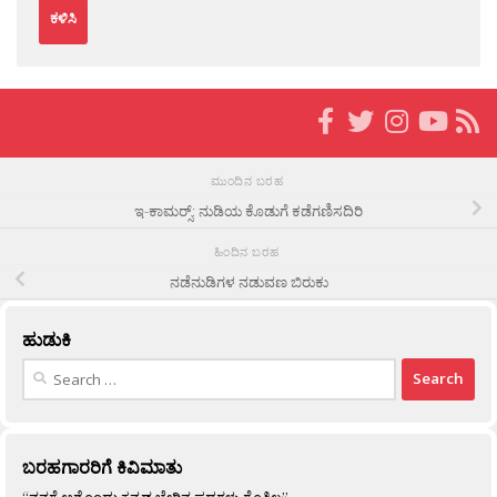
ಮುಂದಿನ ಬರಹ
ಇ-ಕಾಮರ‍್ಸ್: ನುಡಿಯ ಕೊಡುಗೆ ಕಡೆಗಣಿಸದಿರಿ
ಹಿಂದಿನ ಬರಹ
ನಡೆನುಡಿಗಳ ನಡುವಣ ಬಿರುಕು
ಹುಡುಕಿ
Search
for:
ಬರಹಗಾರರಿಗೆ ಕಿವಿಮಾತು
“ನನಗೆ ಅಶ್ಟೊಂದು ಕನ್ನಡ ಬೇರಿನ ಪದಗಳು ಗೊತ್ತಿಲ್ಲ”…