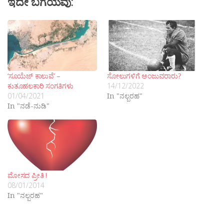
ಇದೇ ಬಗೆಯವು:
‘ಸೂಯೆಜ್ ಕಾಲುವೆ’ –
ಸೋಲುಗಳಿಗೆ ಅಂಜುವರಾರು?
ಕುತೂಹಲಕಾರಿ ಸಂಗತಿಗಳು
14/12/2022
01/04/2021
In "ನಲ್ಬರಹ"
In "ನಡೆ-ನುಡಿ"
ಮೋಸದ ಪ್ರೀತಿ !
08/01/2014
In "ನಲ್ಬರಹ"