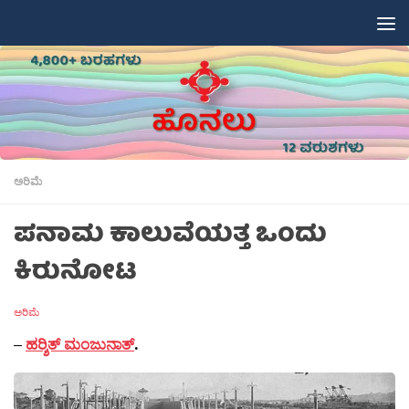
Skip to content
ಅರಿಮೆ
ಪನಾಮ ಕಾಲುವೆಯತ್ತ ಒಂದು
ಕಿರುನೋಟ
ಅರಿಮೆ
–
ಹರ‍್ಶಿತ್ ಮಂಜುನಾತ್
.