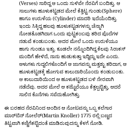
(Verses) ಸಾರಿದ್ದ ಆ ಒಂದು ಸುಳಿವೇ ನೆರವಿಗೆ ಬಂದಿತ್ತು. ಆ
ಸಾಲುಗಳು ಹೂಳುಕಟ್ಟಡದ ಮೇಲೆ ಕೆತ್ತಿಟ್ಟ ಗುಂಡು(Sphere)
ಹಾಗೂ ಉರುಳೆಯ (Cylinder) ಮಾದರಿ ಇದೆಯೆಂದಿತ್ತು.
ಇಂದು ಸಿಕ್ಕಿದ್ದ ಹಲವು ಹೂಳುಕಟ್ಟಡಗಳನ್ನು ಚೆನ್ನಾಗಿ
ನೋಡತೊಡಗಿದಾಗ ಒಂದು ಪುಟ್ಟಕಂಬವು ತರಿದ ಪೊದೆಗಳ
ನಡುವೆ ಕಂಡುಬಂತು. ಅದರ ಮೇಲೆ ಒಂದು ಉರುಳೆಯೂ
ಹಾಗು ಗುಂಡೂ ಇತ್ತು. ಕೂಡಲೇ ನನ್ನೊಂದಿಗಿದ್ದ ಕೆಲವು ಸಿರಾಕಸ್
ಮಂದಿಗೆ ಹೇಳಿದೆ, ನಾನು ಹುಡುಕುತ್ತಾ ಇದ್ದಿದ್ದು ಇದೇ ಎಂದು.
ಆಳುಗಳು ಗುದ್ದಲಿಗಳೊಂದಿಗೆ ಆ ಜಾಗವನ್ನು ಮತ್ತಶ್ಟು ತರಿದಾಗ, ಆ
ಹೂಳುಕಟ್ಟಡಕ್ಕೆ ಹೋಗುವ ಕಾಲುದಾರಿಯೊಂದು ಕಂಡುಬಂತು.
ಆ ಕಾಲುದಾರಿಯಿಂದ ಆ ಹೂಳುಕಟ್ಟಡದ ಬಳಿ ನೇರವಾಗಿ
ನಡೆದೆವು. ಅದರ ಮೇಲೆ ಆ ಕಟ್ಟೊರೆಯೂ ಕೆತ್ತಲ್ಪಟ್ಟಿತ್ತು, ಆದರೆ
ಸಾಲಿನ ಕೊನೆಗಳು ಸವೆದುಹೋಗಿತ್ತು.
ಈ ಬರಹದ ನೆರವಿನಿಂದ ಅಂದಿನ ಆ ನೋಟವನ್ನು ಒಬ್ಬ ಕಲೆಗಾರ
ಮಾರ‍್‌ಟಿನ್ ನೋಲೆರ‍್(Martin Knoller) 1775 ರಲ್ಲಿ ಬಣ್ಣದ
ತಿಟ್ಟವಾಗಿ ಕಣ್ಣಿಗೆಕಟ್ಟಿದಂತೆ ಮಾಡಿರುವುದನ್ನು ಕೆಳಗೆ ನೋಡಿ.