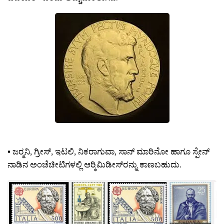
• ಜರ‍್ಮನಿ, ಗ್ರೀಸ್, ಇಟಲಿ, ನಿಕರಾಗುವಾ, ಸಾನ್ ಮಾರಿನೋ ಹಾಗೂ ಸ್ಪೇನ್
ನಾಡಿನ ಅಂಚೆಚೀಟಿಗಳಲ್ಲಿ ಆರ‍್ಕಿಮಿಡೀಸ್‍ರನ್ನು ಕಾಣಬಹುದು.