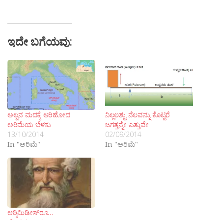
ಇದೇ ಬಗೆಯವು:
ಅಲ್ಪನ ಮದಕ್ಕೆ ಆರಿಹೋದ
ನಿಲ್ಲಲಶ್ಟು ನೆಲವನ್ನು ಕೊಟ್ಟರೆ
ಅರಿಮೆಯ ಬೆಳಕು
ಜಗತ್ತನ್ನೇ ಎತ್ತುವೇ
13/10/2014
02/09/2014
In "ಅರಿಮೆ"
In "ಅರಿಮೆ"
ಆರ‍್ಕಿಮಿಡೀಸ್‍ರೂ…