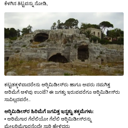
ಕೆಳಗಿನ ತಿಟ್ಟವನ್ನು ನೋಡಿ,
ಕಟ್ಟಡಕ್ಕಳಿವಾದರೇನು ಆರ‍್ಕಿಮಿಡೀಸ್‍ರು ಹಾಗೂ ಅವರು ನಮಗಿತ್ತ
ಅರಿಮೆಗೆ ಅಳಿವು ಉಂಟೆ? ಈ ಜಗತ್ತು ಇರುವವರೆಗೂ ಆರ‍್ಕಿಮಿಡೀಸ್‍ರು
ಸಾವಿಲ್ಲದವರೇ..
ಆರ‍್ಕಿಮಿಡೀಸ್‍ರ ಹಿರಿಮೆಗೆ ಜಗವಿತ್ತ ಇನ್ನಶ್ಟು ತಕ್ಕಮೆಗಳು:
• ಅರಿಮೆಗಾರ ಗೆಲೆಲಿಯೋ ಗೆಲೆಲಿ ಆರ‍್ಕಿಮಿಡೀಸ್‍ರನ್ನು
ಮೇಲರಿಮೆಗಾರನೆಂದೇ ಸಾರಿ ಹೇಳಿದ್ದರು