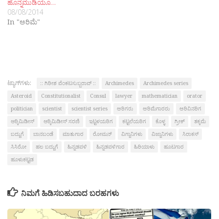
ಹೊನ್ನಮುಡಿಯೂ…
08/08/2014
In "ಅರಿಮೆ"
ಟ್ಯಾಗ್‌ಗಳು:
:: ಗಿರೀಶ ವೆಂಕಟಸುಬ್ಬರಾವ್ ::
Archimedes
Archimedes series
Asteroid
Constitutionalist
Consul
lawyer
mathematician
orator
politician
scientist
scientist series
ಅರಿಗರು
ಅರಿಮೆಗಾರರು
ಅರಿವಿನರಿಗ
ಆರ‍್ಕಿಮಿಡೀಸ್‍
ಆರ‍್ಕಿಮಿಡೀಸ್ ಸರಣಿ
ಇಟ್ಟಳಯರಿಗ
ಕಟ್ಟಲೆಯರಿಗ
ಕೊಳ್ಳ
ಗ್ರೀಕ್
ತಕ್ಕಮೆ
ಬದ್ದುಗೆ
ಬಾನಬಂಡೆ
ಮಾತುಗಾರ
ರೋಮನ್
ವಿಗ್ನಾನಿಗಳು
ವಿಜ್ನಾನಿಗಳು
ಸಿರಾಕಸ್‌
ಸಿಸಿರೋ
ಹಲ ಬದ್ದುಗೆ
ಹಿನ್ನಡವಳಿ
ಹಿನ್ನಡವಳಿಗಾರ
ಹಿರಿಯಾಳು
ಹೂಟಗಾರ
ಹೂಳುಕಟ್ಟಡ
ನಿಮಗೆ ಹಿಡಿಸಬಹುದಾದ ಬರಹಗಳು