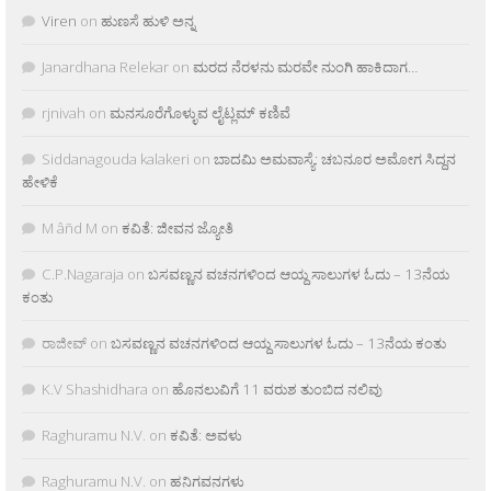
Viren
on
ಹುಣಸೆ ಹುಳಿ ಅನ್ನ
Janardhana Relekar
on
ಮರದ ನೆರಳನು ಮರವೇ ನುಂಗಿ ಹಾಕಿದಾಗ…
rjnivah
on
ಮನಸೂರೆಗೊಳ್ಳುವ ಲೈಟ್ಲಮ್ ಕಣಿವೆ
Siddanagouda kalakeri
on
ಬಾದಮಿ ಅಮವಾಸ್ಯೆ: ಚಬನೂರ ಅಮೋಗ ಸಿದ್ದನ
ಹೇಳಿಕೆ
M âñd M
on
ಕವಿತೆ: ಜೀವನ ಜ್ಯೋತಿ
C.P.Nagaraja
on
ಬಸವಣ್ಣನ ವಚನಗಳಿಂದ ಆಯ್ದ ಸಾಲುಗಳ ಓದು – 13ನೆಯ
ಕಂತು
ರಾಜೀವ್
on
ಬಸವಣ್ಣನ ವಚನಗಳಿಂದ ಆಯ್ದ ಸಾಲುಗಳ ಓದು – 13ನೆಯ ಕಂತು
K.V Shashidhara
on
ಹೊನಲುವಿಗೆ 11 ವರುಶ ತುಂಬಿದ ನಲಿವು
Raghuramu N.V.
on
ಕವಿತೆ: ಅವಳು
Raghuramu N.V.
on
ಹನಿಗವನಗಳು