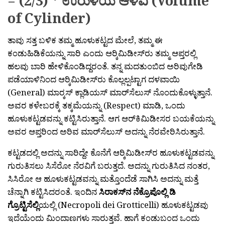
= (2/3) * ಉರುಳೆಯ ಆಳವಿ (Volume
of Cylinder)
ತಾವು ಸತ್ತ ಬಳಿಕ ತಮ್ಮ ಹೂಳುಕಟ್ಟದ ಮೇಲೆ, ತಮ್ಮ ಈ
ಕಂಡುಹಿಡಿಕೆಯನ್ನು ಸಾರಿ ಎಂದು ಆರ‍್ಕಿಮಿಡೀಸ್‍ರು ತಮ್ಮ ಆಪ್ತರಲ್ಲಿ
ಹಲವು ಬಾರಿ ಹೇಳಿಕೊಂಡಿದ್ದರಂತೆ. ತನ್ನ ಮದತುಂಬಿದ ಅರಿವುಗೇಡಿ
ಪಡೆಯಾಳಿನಿಂದ ಆರ‍್ಕಿಮಿಡೀಸ್‍ರು ಕೊಲ್ಲಲ್ಪಟ್ಟಾಗ ದಳವಾಯಿ
(General) ಮಾರ‍್ಕಸ್ ಕ್ಲಾಡಿಯಸ್ ಮಾರ‍್‌ಸೆಲುಸ್ ನೊಂದುಕೊಳ್ಳುತ್ತಾನೆ.
ಅವರ ಕಳೇಬರಕ್ಕೆ ತಕ್ಕಮೆಯನ್ನು (Respect) ಮಾಡಿ, ಒಂದು
ಹೂಳುಕಟ್ಟಡವನ್ನು ಕಟ್ಟಿಸಿರುತ್ತಾನೆ. ಆಗ ಆರ‍್‌ಕಿಮಿಡೀಸರ ಬಯಕೆಯನ್ನು
ಅವರ ಆಪ್ತರಿಂದ ಅರಿವ ಮಾರ‍್‌ಸೆಲುಸ್ ಅದನ್ನು ನೆರವೇರಿಸಿರುತ್ತಾನೆ.
ಕಟ್ಟಡದಲ್ಲಿ ಅದನ್ನು ಸಾರಿದ್ದೇ ಕೊನೆಗೆ ಆರ‍್ಕಿಮಿಡೀಸ್‍ರ ಹೂಳುಕಟ್ಟಡವನ್ನು
ಗುರುತಿಸಲು ಸಿಸೆರೋ ನೆರವಿಗೆ ಬರುತ್ತದೆ. ಅದನ್ನು ಗುರುತಿಸಿದ ನಂತರ,
ಸಿಸಿರೋ ಆ ಹೂಳುಕಟ್ಟಡವನ್ನು ಮತ್ತೊಂದೆಡೆ ಸಾಗಿಸಿ ಅದನ್ನು ಮತ್ತೆ
ಚೆನ್ನಾಗಿ ಕಟ್ಟಿಸಿದರಂತೆ. ಇಂದಿನ
ಸಿರಾಕಸ್‌ನ ನೆಕ್ರೊಪೊಲ್ಲಿ ಡಿ
ಗ್ರೊಟ್ಟಿಸೆಲ್ಲಿ
ಯಲ್ಲಿ (Necropoli dei Grotticelli) ಹೂಳುಕಟ್ಟಡವು
ಇದೆಯೆಂದು ಮಿಂದಾಣಗಳು ಸಾರುತ್ತವೆ. ಹಾಗೆ ಕಂಡುಬಂದ ಒಂದು