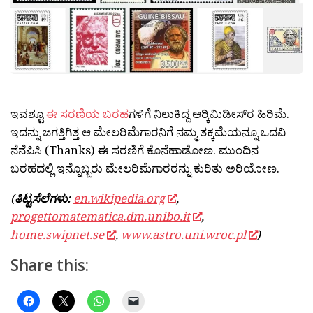
ಇವಶ್ಟೂ
ಈ ಸರಣಿಯ ಬರಹ
ಗಳಿಗೆ ನಿಲುಕಿದ್ದ ಆರ‍್ಕಿಮಿಡೀಸ್‍ರ ಹಿರಿಮೆ.
ಇದನ್ನು ಜಗತ್ತಿಗಿತ್ತ ಆ ಮೇಲರಿಮೆಗಾರನಿಗೆ ನಮ್ಮ ತಕ್ಕಮೆಯನ್ನೂ ಒದವಿ
ನೆನೆಪಿಸಿ (Thanks) ಈ ಸರಣಿಗೆ ಕೊನೆಹಾಡೋಣ. ಮುಂದಿನ
ಬರಹದಲ್ಲಿ ಇನ್ನೊಬ್ಬರು ಮೇಲರಿಮೆಗಾರರನ್ನು ಕುರಿತು ಅರಿಯೋಣ.
(
ತಿಟ್ಟಸೆಲೆಗಳು:
en.wikipedia.org
,
progettomatematica.dm.unibo.it
,
home.swipnet.se
,
www.astro.uni.wroc.pl
)
Share this: