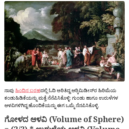
ನಾವು
ಹಿಂದಿನ ಬರಹ
ದಲ್ಲಿ ಓದಿ ಅರಿತಿದ್ದ ಆರ‍್ಕಿಮಿಡೀಸ್‍ರ ಹಿರಿಮೆಯ
ಕಂಡುಹಿಡಿಕೆಯನ್ನು ಮತ್ತೆ ನೆನೆಪಿಸಿಕೊಳ್ಳಿ: ಗುಂಡು ಹಾಗೂ ಉರುಳೆಗಳ
ಆಳವಿಗಳಿಗಿದ್ದ ಹೊಂದಿಕೆಯನ್ನು ಈಗ ಒಮ್ಮೆ ನೆನಪಿಸಿಕೊಳ್ಳಿ.
ಗೋಳದ ಆಳವಿ (Volume of Sphere)