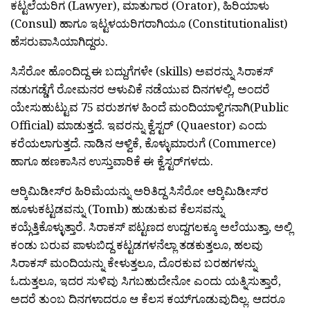
ಕಟ್ಟಲೆಯರಿಗ (Lawyer), ಮಾತುಗಾರ (Orator), ಹಿರಿಯಾಳು
(Consul) ಹಾಗೂ ಇಟ್ಟಳಯರಿಗರಾಗಿಯೂ (Constitutionalist)
ಹೆಸರುವಾಸಿಯಾಗಿದ್ದರು.
ಸಿಸೆರೋ ಹೊಂದಿದ್ದ ಈ ಬದ್ದುಗೆಗಳೇ (skills) ಅವರನ್ನು ಸಿರಾಕಸ್
ನಡುಗಡ್ಡೆಗೆ ರೋಮನರ ಆಳುವಿಕೆ ನಡೆಯುವ ದಿನಗಳಲ್ಲಿ, ಅಂದರೆ
ಯೇಸುಹುಟ್ಟುವ 75 ವರುಶಗಳ ಹಿಂದೆ ಮಂದಿಯಾಳ್ವಿಗನಾಗಿ(Public
Official) ಮಾಡುತ್ತದೆ. ಇವರನ್ನು ಕ್ವೆಸ್ಟರ್ (Quaestor) ಎಂದು
ಕರೆಯಲಾಗುತ್ತದೆ. ನಾಡಿನ ಆಳ್ವಿಕೆ, ಕೊಳ್ಳುಮಾರುಗೆ (Commerce)
ಹಾಗೂ ಹಣಕಾಸಿನ ಉಸ್ತುವಾರಿಕೆ ಈ ಕ್ವೆಸ್ಟರ‍್‌ಗಳದು.
ಆರ‍್ಕಿಮಿಡೀಸ್‍ರ ಹಿರಿಮೆಯನ್ನು ಅರಿತಿದ್ದ ಸಿಸೆರೋ ಆರ‍್ಕಿಮಿಡೀಸ್‍ರ
ಹೂಳುಕಟ್ಟಡವನ್ನು (Tomb) ಹುಡುಕುವ ಕೆಲಸವನ್ನು
ಕಯ್ಗೆತ್ತಿಕೊಳ್ಳುತ್ತಾರೆ. ಸಿರಾಕಸ್ ಪಟ್ಟಣದ ಉದ್ದಗಲಕ್ಕೂ ಅಲೆಯುತ್ತಾ, ಅಲ್ಲಿ
ಕಂಡು ಬರುವ ಪಾಳುಬಿದ್ದ ಕಟ್ಟಡಗಳನೆಲ್ಲಾ ತಡಕುತ್ತಲೂ, ಹಲವು
ಸಿರಾಕಸ್‌ ಮಂದಿಯನ್ನು ಕೇಳುತ್ತಲೂ, ದೊರಕುವ ಬರಹಗಳನ್ನು
ಓದುತ್ತಲೂ, ಇದರ ಸುಳಿವು ಸಿಗಬಹುದೇನೋ ಎಂದು ಯತ್ನಿಸುತ್ತಾರೆ,
ಅದರೆ ತುಂಬ ದಿನಗಳಾದರೂ ಆ ಕೆಲಸ ಕಯ್‌ಗೂಡುವುದಿಲ್ಲ. ಆದರೂ