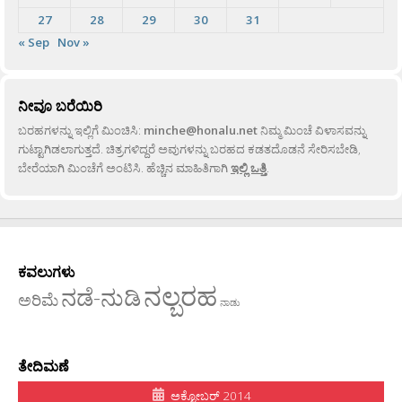
27
28
29
30
31
« Sep
Nov »
ನೀವೂ ಬರೆಯಿರಿ
ಬರಹಗಳನ್ನು ಇಲ್ಲಿಗೆ ಮಿಂಚಿಸಿ:
minche@honalu.net
ನಿಮ್ಮ ಮಿಂಚೆ ವಿಳಾಸವನ್ನು
ಗುಟ್ಟಾಗಿಡಲಾಗುತ್ತದೆ. ಚಿತ್ರಗಳಿದ್ದರೆ ಅವುಗಳನ್ನು ಬರಹದ ಕಡತದೊಡನೆ ಸೇರಿಸಬೇಡಿ,
ಬೇರೆಯಾಗಿ ಮಿಂಚೆಗೆ ಅಂಟಿಸಿ. ಹೆಚ್ಚಿನ ಮಾಹಿತಿಗಾಗಿ
ಇಲ್ಲಿ ಒತ್ತಿ
.
ಕವಲುಗಳು
ನಲ್ಬರಹ
ನಡೆ-ನುಡಿ
ಅರಿಮೆ
ನಾಡು
ತೇದಿಮಣೆ
ಅಕ್ಟೋಬರ್ 2014