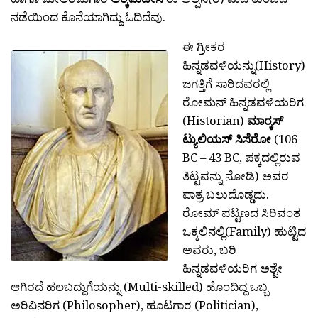
ನಡೆಯಿಂದ ಕೊನೆಯಾಗಿದ್ದು ಓದಿದೆವು.
ಈ ಗ್ರೀಕರ
ಹಿನ್ನಡವಳಿಯನ್ನು(History)
ಜಗತ್ತಿಗೆ ಸಾರಿದವರಲ್ಲಿ
ರೋಮನ್ ಹಿನ್ನಡವಳಿಯರಿಗ
(Historian)
ಮಾರ‍್ಕಸ್
ಟ್ಯುಲಿಯಸ್
ಸಿಸೆರೋ
(106
BC – 43 BC, ಪಕ್ಕದಲ್ಲಿರುವ
ತಿಟ್ಟವನ್ನು ನೋಡಿ) ಅವರ
ಪಾತ್ರ ಬಲುದೊಡ್ಡದು.
ರೋಮ್ ಪಟ್ಟಣದ ಸಿರಿವಂತ
ಒಕ್ಕಲಿನಲ್ಲಿ(Family) ಹುಟ್ಟಿದ
ಅವರು, ಬರಿ
ಹಿನ್ನಡವಳಿಯರಿಗ ಅಶ್ಟೇ
ಆಗಿರದೆ ಹಲಬದ್ದುಗೆಯನ್ನು (Multi-skilled) ಹೊಂದಿದ್ದ ಒಬ್ಬ
ಅರಿವಿನರಿಗ (Philosopher), ಹೂಟಗಾರ (Politician),