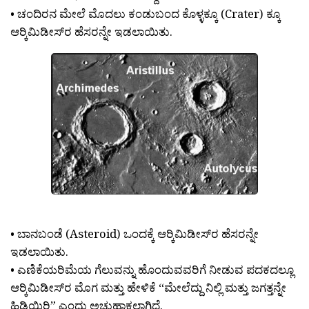
• ಚಂದಿರನ ಮೇಲೆ ಮೊದಲು ಕಂಡುಬಂದ ಕೊಳ್ಳಕ್ಕೂ (Crater) ಕ್ಕೂ
ಆರ‍್ಕಿಮಿಡೀಸ್‍ರ ಹೆಸರನ್ನೇ ಇಡಲಾಯಿತು.
• ಬಾನಬಂಡೆ (Asteroid) ಒಂದಕ್ಕೆ ಆರ‍್ಕಿಮಿಡೀಸ್‍ರ ಹೆಸರನ್ನೇ
ಇಡಲಾಯಿತು.
• ಎಣಿಕೆಯರಿಮೆಯ ಗೆಲುವನ್ನು ಹೊಂದುವವರಿಗೆ ನೀಡುವ ಪದಕದಲ್ಲೂ
ಆರ‍್ಕಿಮಿಡೀಸ್‍ರ ಮೊಗ ಮತ್ತು ಹೇಳಿಕೆ “ಮೇಲೆದ್ದು ನಿಲ್ಲಿ ಮತ್ತು ಜಗತ್ತನ್ನೇ
ಹಿಡಿಯಿರಿ” ಎಂದು ಅಚ್ಚುಹಾಕಲಾಗಿದೆ.