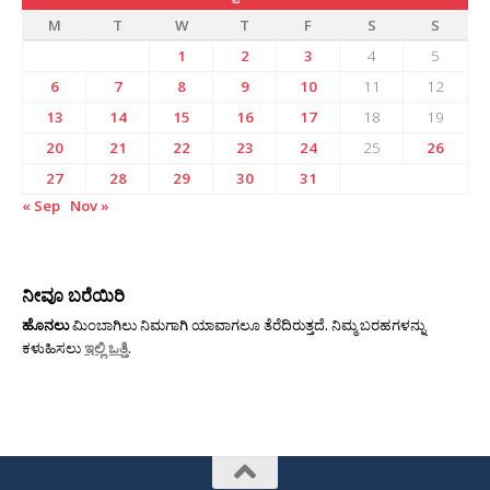
M
T
W
T
F
S
S
1
2
3
4
5
6
7
8
9
10
11
12
13
14
15
16
17
18
19
20
21
22
23
24
25
26
27
28
29
30
31
« Sep
Nov »
ನೀವೂ ಬರೆಯಿರಿ
ಹೊನಲು
ಮಿಂಬಾಗಿಲು ನಿಮಗಾಗಿ ಯಾವಾಗಲೂ ತೆರೆದಿರುತ್ತದೆ. ನಿಮ್ಮ ಬರಹಗಳನ್ನು
ಕಳುಹಿಸಲು
ಇಲ್ಲಿ ಒತ್ತಿ
.