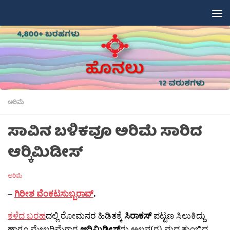
Skip to content
ಅರಿಮೆ
ಸಾವಿನ ಬಳಿಕವೂ ಅರಿಮೆ ಸಾರಿದ
ಆರ‍್ಕಿಮಿಡೀಸ್
ಅರಿಮೆ
–
ಗಿರೀಶ ವೆಂಕಟಸುಬ್ಬರಾವ್
.
ಕಳೆದ ಬರಹ
ದಲ್ಲಿ ರೋಮನರ ಹಿಡಿತಕ್ಕೆ
ಸಿರಾಕಸ್
ಪಟ್ಟಣ ಸಿಲುಕಿದ್ದು
ಹಾಗೂ ಮೇಲರಿಮೆಗಾರ
ಆರ‍್ಕಿಮಿಡೀಸ್‍
ರು ಅಲ್ಪನ(ರ) ಮದ ತುಂಬಿದ