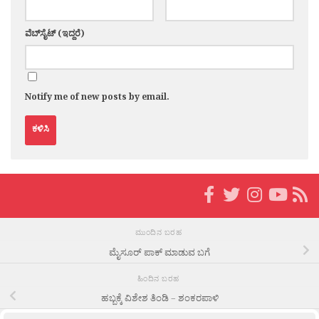
ವೆಬ್‌ಸೈಟ್ (ಇದ್ದರೆ)
Notify me of new posts by email.
ಮುಂದಿನ ಬರಹ
ಮೈಸೂರ್ ಪಾಕ್ ಮಾಡುವ ಬಗೆ
ಹಿಂದಿನ ಬರಹ
ಹಬ್ಬಕ್ಕೆ ವಿಶೇಶ ತಿಂಡಿ – ಶಂಕರಪಾಳಿ