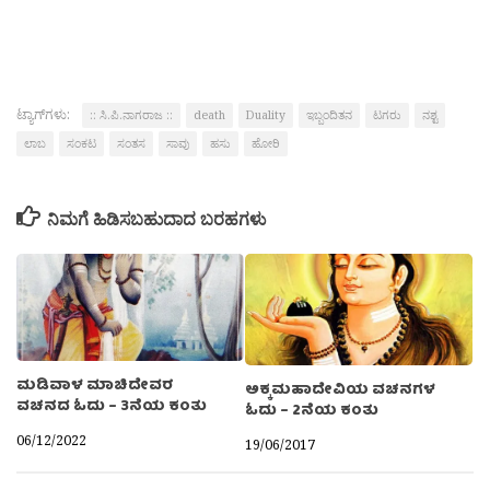
ಟ್ಯಾಗ್‌ಗಳು:
:: ಸಿ.ಪಿ.ನಾಗರಾಜ ::
death
Duality
ಇಬ್ಬಂದಿತನ
ಟಗರು
ನಶ್ಟ
ಲಾಬ
ಸಂಕಟ
ಸಂತಸ
ಸಾವು
ಹಸು
ಹೋರಿ
ನಿಮಗೆ ಹಿಡಿಸಬಹುದಾದ ಬರಹಗಳು
ಮಡಿವಾಳ ಮಾಚಿದೇವರ
ಅಕ್ಕಮಹಾದೇವಿಯ ವಚನಗಳ
ವಚನದ ಓದು – 3ನೆಯ ಕಂತು
ಓದು – 2ನೆಯ ಕಂತು
06/12/2022
19/06/2017