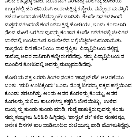
ನೆಲದ ಉದ್ದಕ್ಕೂ ಚಾಚಿ, ಮೂಕವಾಗಿ ನರಳುತ್ತಾ ಮಲಗಿದ್ದ ಹೋರಿಯ
ಕಣ್ಣುಗಳಲ್ಲಿ ಹನಿ ಹನಿಯಾಗಿ ಉರುಳುತ್ತಿದ್ದ ಕಣ್ಣೀರು, ನಮ್ಮೆಲ್ಲರ ಮನಸ್ಸಿಗೆ
ತಡೆಯಲಾರದ ಸಂಕಟವನ್ನುಂಟುಮಾಡಿತು. ಕೆಲವೇ ದಿನಗಳ ಹಿಂದೆ
ಮತ್ತಮದಗಜದಂತೆ ಕಂಗೊಳಿಸುತ್ತಿದ್ದ ಹೋರಿಯು, ಇಂದು ಕಂಗಾಲಾಗಿ
ನೆಲದ ಮೇಲೆ ಒರಗಿರುವುದನ್ನು ಕಂಡಾಗ ಕೆಲವೇ ಗಳಿಗೆಗಳಲ್ಲಿ ಜೀವಿಗಳ
ಬಾಳಿನಲ್ಲಿ ಉಂಟಾಗುವ ಏಳುಬೀಳಿನ ಬಗ್ಗೆ ಬೆಚ್ಚಿಬೀಳುವಂತಾಯಿತು.
ನಾಲ್ಕನೆಯ ದಿನ ಹೋರಿಯು ಸಾವನ್ನಪ್ಪಿತು. ವಿದ್ಯಾರ‍್ತಿನಿಲಯದಲ್ಲಿದ್ದ
ನಾವೆಲ್ಲಾ ಅದರ ಸಾವಿಗಾಗಿ ಕಣ್ಣೀರುಗರೆದೆವು. ನಮ್ಮ ವಿದ್ಯಾರ‍್ತಿನಿಲಯದ
ಮುಂದಿನ ತೋಟದಲ್ಲಿ ಅದನ್ನು ಮಣ್ಣುಮಾಡಿದೆವು.
ಹೋರಿಯ ಸತ್ತ ಎರಡು ತಿಂಗಳ ನಂತರ ‘ಹಾಸ್ಟಲ್ ಡೇ’ ಆಚರಣೆಯು
ಬಂತು. ‘ಮರಿ ಊಟಕ್ಕೆಂದು’ ಒಂದು ದೊಡ್ಡ ಟಗರನ್ನು ಪಕ್ಕದ ಹಳ್ಳಿಯಿಂದ
ಕೊಂಡು ತರಲಾಗಿತ್ತು. ಅಂದು ಅದರ ಕೊರಳನ್ನು ಕೊಯ್ದು, ಅದರ
ತೊಗಲನ್ನು ಸುಲಿದು ಕಾಲುಗಳನ್ನು ಕತ್ತರಿಸಿ ಬೇರೆಯಿಟ್ಟು, ಉಳಿದ
ಮಯ್ಯನ್ನು ತುಂಡು ತುಂಡು ಮಾಡಿ, ಗುಡ್ಡೆ ಹಾಕುತ್ತಿರುವುದನ್ನು ಕಂಡು
ನಮ್ಮ ಕಣ್ಣುಗಳು ಹಿರಿಹಿರಿ ಹಿಗ್ಗಿದವು. ‘ಹಾಸ್ಟಲ್ ಡೇ’ ಕಳೆದ ನಂತರವೂ,
ಅನೇಕ ದಿನಗಳ ಕಾಲ ಬಾಡಿನೂಟದ ರುಚಿಯನ್ನು ಹಾಡಿ ಹೊಗಳುತಿದ್ದೆವು.