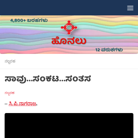
Skip to content
ನಲ್ಬರಹ
ಸಾವು…ಸಂಕಟ…ಸಂತಸ
ನಲ್ಬರಹ
–
ಸಿ.ಪಿ.ನಾಗರಾಜ
.