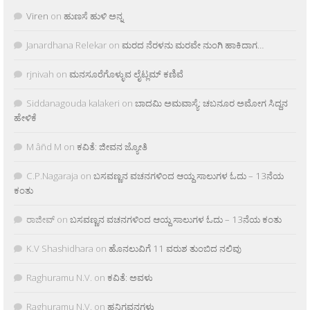
Viren
on
ಹುಣಸೆ ಹುಳಿ ಅನ್ನ
Janardhana Relekar
on
ಮರದ ನೆರಳನು ಮರವೇ ನುಂಗಿ ಹಾಕಿದಾಗ…
rjnivah
on
ಮನಸೂರೆಗೊಳ್ಳುವ ಲೈಟ್ಲಮ್ ಕಣಿವೆ
Siddanagouda kalakeri
on
ಬಾದಮಿ ಅಮವಾಸ್ಯೆ: ಚಬನೂರ ಅಮೋಗ ಸಿದ್ದನ
ಹೇಳಿಕೆ
M âñd M
on
ಕವಿತೆ: ಜೀವನ ಜ್ಯೋತಿ
C.P.Nagaraja
on
ಬಸವಣ್ಣನ ವಚನಗಳಿಂದ ಆಯ್ದ ಸಾಲುಗಳ ಓದು – 13ನೆಯ
ಕಂತು
ರಾಜೀವ್
on
ಬಸವಣ್ಣನ ವಚನಗಳಿಂದ ಆಯ್ದ ಸಾಲುಗಳ ಓದು – 13ನೆಯ ಕಂತು
K.V Shashidhara
on
ಹೊನಲುವಿಗೆ 11 ವರುಶ ತುಂಬಿದ ನಲಿವು
Raghuramu N.V.
on
ಕವಿತೆ: ಅವಳು
Raghuramu N.V.
on
ಹನಿಗವನಗಳು