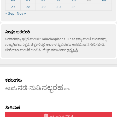
27
28
29
30
31
« Sep
Nov »
ನೀವೂ ಬರೆಯಿರಿ
ಬರಹಗಳನ್ನು ಇಲ್ಲಿಗೆ ಮಿಂಚಿಸಿ:
minche@honalu.net
ನಿಮ್ಮ ಮಿಂಚೆ ವಿಳಾಸವನ್ನು
ಗುಟ್ಟಾಗಿಡಲಾಗುತ್ತದೆ. ಚಿತ್ರಗಳಿದ್ದರೆ ಅವುಗಳನ್ನು ಬರಹದ ಕಡತದೊಡನೆ ಸೇರಿಸಬೇಡಿ,
ಬೇರೆಯಾಗಿ ಮಿಂಚೆಗೆ ಅಂಟಿಸಿ. ಹೆಚ್ಚಿನ ಮಾಹಿತಿಗಾಗಿ
ಇಲ್ಲಿ ಒತ್ತಿ
.
ಕವಲುಗಳು
ನಲ್ಬರಹ
ನಡೆ-ನುಡಿ
ಅರಿಮೆ
ನಾಡು
ತೇದಿಮಣೆ
ಅಕ್ಟೋಬರ್ 2014