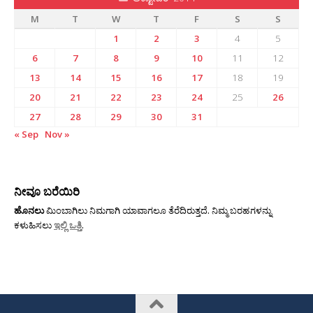
M
T
W
T
F
S
S
1
2
3
4
5
6
7
8
9
10
11
12
13
14
15
16
17
18
19
20
21
22
23
24
25
26
27
28
29
30
31
« Sep
Nov »
ನೀವೂ ಬರೆಯಿರಿ
ಹೊನಲು
ಮಿಂಬಾಗಿಲು ನಿಮಗಾಗಿ ಯಾವಾಗಲೂ ತೆರೆದಿರುತ್ತದೆ. ನಿಮ್ಮ ಬರಹಗಳನ್ನು
ಕಳುಹಿಸಲು
ಇಲ್ಲಿ ಒತ್ತಿ
.