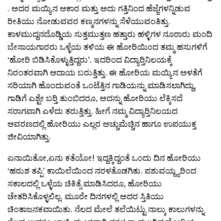
. ಅದರ ಮಯ್ಯಿನ ಆಕಾರ ಮತ್ತು ಅದು ಗತ್ತಿನಿಂದ ಹೆಜ್ಜೆಗಳನ್ನಿಡುವ
ರೀತಿಯು ನೋಡುವವರ ಕಣ್ಮನಗಳನ್ನು ಸೆಳೆಯುವಂತಿತ್ತು.
ಕಾಳಮುದ್ದನದೊಡ್ಡಿಯ ಸುತ್ತಮುತ್ತಣ ಹತ್ತಾರು ಹಳ್ಳಿಗಳ ನೂರಾರು ಮಂದಿ
ಬೇಸಾಯಗಾರರು ಒಳ್ಳೆಯ ತಳಿಯ ಈ ಹೋರಿಯಿಂದ ತಮ್ಮ ಹಸುಗಳಿಗೆ
‘ಹೋರಿ ಬಿಡಿಸಿಕೊಳ್ಳುತ್ತಿದ್ದರು’. ಇದರಿಂದ ವಿದ್ಯಾರ‍್ತಿನಿಲಯಕ್ಕೆ
ನಿರಂತರವಾಗಿ ಆದಾಯ ಬರುತ್ತಿತ್ತು. ಈ ಹೋರಿಯ ಮಯ್ಯಿನ ಅಳತೆಗೆ
ಸರಿಯಾಗಿ ಹೊಂದುವಂತೆ ಒಂಟೆತ್ತಿನ ಗಾಡಿಯನ್ನು ಮಾಡಿಸಲಾಗಿದ್ದು,
ಗಾಡಿಗೆ ಎಶ್ಟೇ ಬರ‍್ತಿ ತುಂಬಿದರೂ, ಅದನ್ನು ಹೋರಿಯು ಲೆಕ್ಕಿಸದೆ
ಸರಾಗವಾಗಿ ಎಳೆದು ತರುತ್ತಿತ್ತು. ಹೀಗೆ ನಮ್ಮ ವಿದ್ಯಾರ‍್ತಿನಿಲಯದ
ಆವರಣದಲ್ಲಿ ಹೋರಿಯು ಎಲ್ಲರ ಅಚ್ಚುಮೆಚ್ಚಿನ ಹಾಗೂ ಉಪಯುಕ್ತ
ಜೀವಿಯಾಗಿತ್ತು.
ಏನಾಯಿತೋ,ಏನು ಕತೆಯೋ! ಇದ್ದಕ್ಕಿದ್ದಂತೆ ಒಂದು ದಿನ ಹೋರಿಯು
‘ಹರುಶ ತಪ್ಪಿ’ ಕಾಯಿಲೆಯಿಂದ ನರಳತೊಡಗಿತು. ಪಶುವಯ್ದ್ಯರಿಂದ
ಸಕಾಲದಲ್ಲಿ ಒಳ್ಳೆಯ ಚಿಕಿತ್ಸೆ ಮಾಡಿಸಿದರೂ, ಹೋರಿಯು
ಚೇತರಿಸಿಕೊಳ್ಳಲಿಲ್ಲ. ಮೂರೇ ದಿನಗಳಲ್ಲಿ ಅದರ ಸ್ತಿತಿಯು
ಚಿಂತಾಜನಕವಾಯಿತು. ನೆಲದ ಮೇಲೆ ತಲೆಯಿಟ್ಟು ನಾಲ್ಕು ಕಾಲುಗಳನ್ನು