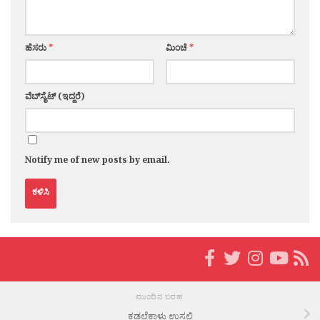
ಹೆಸರು
*
ಮಿಂಚೆ
*
ವೆಬ್‌ಸೈಟ್ (ಇದ್ದರೆ)
Notify me of new posts by email.
ಮುಂದಿನ ಬರಹ
ಕಡಲೆಕಾಳು ಉಸಲಿ