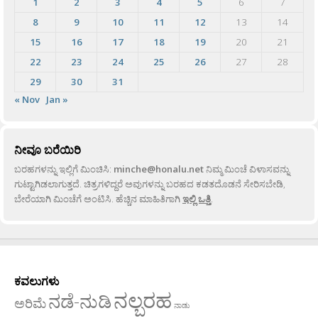
1
2
3
4
5
6
7
8
9
10
11
12
13
14
15
16
17
18
19
20
21
22
23
24
25
26
27
28
29
30
31
« Nov
Jan »
ನೀವೂ ಬರೆಯಿರಿ
ಬರಹಗಳನ್ನು ಇಲ್ಲಿಗೆ ಮಿಂಚಿಸಿ:
minche@honalu.net
ನಿಮ್ಮ ಮಿಂಚೆ ವಿಳಾಸವನ್ನು
ಗುಟ್ಟಾಗಿಡಲಾಗುತ್ತದೆ. ಚಿತ್ರಗಳಿದ್ದರೆ ಅವುಗಳನ್ನು ಬರಹದ ಕಡತದೊಡನೆ ಸೇರಿಸಬೇಡಿ,
ಬೇರೆಯಾಗಿ ಮಿಂಚೆಗೆ ಅಂಟಿಸಿ. ಹೆಚ್ಚಿನ ಮಾಹಿತಿಗಾಗಿ
ಇಲ್ಲಿ ಒತ್ತಿ
.
ಕವಲುಗಳು
ನಲ್ಬರಹ
ನಡೆ-ನುಡಿ
ಅರಿಮೆ
ನಾಡು