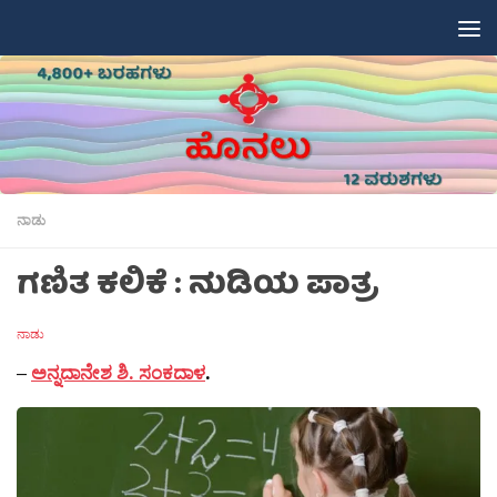
Skip to content
ನಾಡು
ಗಣಿತ ಕಲಿಕೆ : ನುಡಿಯ ಪಾತ್ರ
ನಾಡು
–
ಅನ್ನದಾನೇಶ ಶಿ. ಸಂಕದಾಳ
.