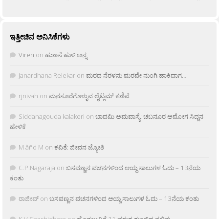
ಇತ್ತೀಚಿನ ಅನಿಸಿಕೆಗಳು
Viren
on
ಹುಣಸೆ ಹುಳಿ ಅನ್ನ
Janardhana Relekar
on
ಮರದ ನೆರಳನು ಮರವೇ ನುಂಗಿ ಹಾಕಿದಾಗ…
rjnivah
on
ಮನಸೂರೆಗೊಳ್ಳುವ ಲೈಟ್ಲಮ್ ಕಣಿವೆ
Siddanagouda kalakeri
on
ಬಾದಮಿ ಅಮವಾಸ್ಯೆ: ಚಬನೂರ ಅಮೋಗ ಸಿದ್ದನ
ಹೇಳಿಕೆ
M âñd M
on
ಕವಿತೆ: ಜೀವನ ಜ್ಯೋತಿ
C.P.Nagaraja
on
ಬಸವಣ್ಣನ ವಚನಗಳಿಂದ ಆಯ್ದ ಸಾಲುಗಳ ಓದು – 13ನೆಯ
ಕಂತು
ರಾಜೀವ್
on
ಬಸವಣ್ಣನ ವಚನಗಳಿಂದ ಆಯ್ದ ಸಾಲುಗಳ ಓದು – 13ನೆಯ ಕಂತು
K.V Shashidhara
on
ಹೊನಲುವಿಗೆ 11 ವರುಶ ತುಂಬಿದ ನಲಿವು