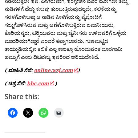
ನಡೆಯುತ್ತಲೇ ಇವೆ. ಹೀಗಿರುವಾಗ, ಇಂಗ್ಲೀಶಿನ ಮೊರೆ ಹೋಗದೇ ತಮ್ಮ
ನುಡಿಗಳಿಗೆ ಹೆಚ್ಚು ಕಸುವು ತುಂಬುತ್ತಿರುವುದಲ್ಲದೇ, ಕಲಿಕೆಯನ್ನು
ಸರಳಗೊಳಿಸುತ್ತಾ ಆ ನಾಡಿನ ಪೀಳಿಗೆಯನ್ನು ಪೈಪೋಟಿಗೆ
ಸಜ್ಜುಗೊಳಿಸಿರುವ ಮತ್ತು ಅಣಿಗೊಳಿಸುತ್ತಿರುವ ಜಪಾನೀಯರು,
ಕೊರಿಯನ್ನರು, ಟರ‍್ಕಿಯವರು ಮತ್ತು ಚೈನೀಸರು ಉಳಿದವರಿಗೆ ಒಳ್ಳೆಯ
ಮಾದರಿಯಾಗಿದ್ದಾರೆ ಎಂದರೆ ತಪ್ಪಾಗಲಾರದು. ಗುಣಮಟ್ಟದ
ತಾಯ್ನುಡಿಯಲ್ಲಿನ ಕಲಿಕೆ ಎಲ್ಲ ಕಾಲಕ್ಕೂ ಹೊಂದುವಂತ ದೂರಗಾಮಿ
ಹಮ್ಮುಗೆ ಎಂಬ ದಿಟವನ್ನು ಇವರಿಂದ ಅರಿಯಬೇಕಿದೆ.
( ಮಾಹಿತಿ ಸೆಲೆ:
online.wsj.com
)
( ಚಿತ್ರ ಸೆಲೆ:
bbc.com
)
Share this: