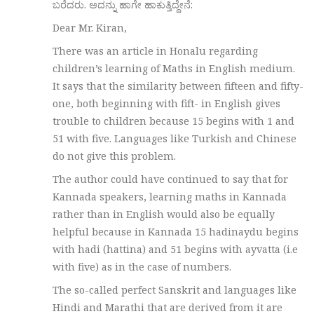
ಬರೆದರು. ಅದನ್ನು ಹಾಗೇ ಹಾಕುತ್ತಿದ್ದೇನೆ:
Dear Mr. Kiran,
There was an article in Honalu regarding
children’s learning of Maths in English medium.
It says that the similarity between fifteen and fifty-
one, both beginning with fift- in English gives
trouble to children because 15 begins with 1 and
51 with five. Languages like Turkish and Chinese
do not give this problem.
The author could have continued to say that for
Kannada speakers, learning maths in Kannada
rather than in English would also be equally
helpful because in Kannada 15 hadinaydu begins
with hadi (hattina) and 51 begins with ayvatta (i.e
with five) as in the case of numbers.
The so-called perfect Sanskrit and languages like
Hindi and Marathi that are derived from it are