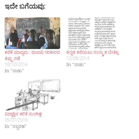
ಇದೇ ಬಗೆಯವು:
ಕಲಿಕೆ ಮಾದ್ಯಮ : ಮಲಾವಿ ಸರಕಾರದ
ಕನ್ನಡ ಕಲಿಯಲು ಸಂಸ್ಕ್ರುತ ಬೇಕಿಲ್ಲ
ತಪ್ಪು ನಡೆ
12/08/2014
10/10/2014
In "ನಾಡು"
In "ನಾಡು"
ವಿದ್ಯಾರ‍್ತಿನ ಕಲಿಕೆ ನುಂಗಿತ್ತ!
05/07/2016
In "ನಲ್ಬರಹ"