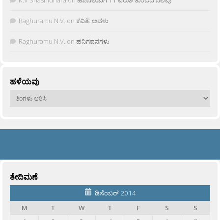
Raghuramu N.V.
on
ಕವಿತೆ: ಅವಳು
Raghuramu N.V.
on
ಹನಿಗವನಗಳು
ಹಳೆಯವು
ಹಳೆಯವು
ತೇದಿಮಣೆ
ಡಿಸೆಂಬರ್ 2014
M
T
W
T
F
S
S