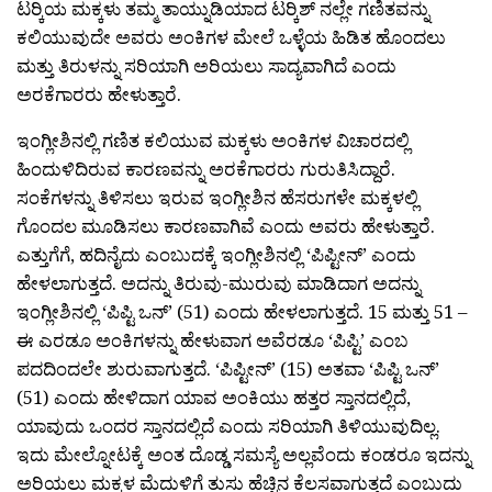
ಟರ‍್ಕಿಯ ಮಕ್ಕಳು ತಮ್ಮ ತಾಯ್ನುಡಿಯಾದ ಟರ‍್ಕಿಶ್ ನಲ್ಲೇ ಗಣಿತವನ್ನು
ಕಲಿಯುವುದೇ ಅವರು ಅಂಕಿಗಳ ಮೇಲೆ ಒಳ್ಳೆಯ ಹಿಡಿತ ಹೊಂದಲು
ಮತ್ತು ತಿರುಳನ್ನು ಸರಿಯಾಗಿ ಅರಿಯಲು ಸಾದ್ಯವಾಗಿದೆ ಎಂದು
ಅರಕೆಗಾರರು ಹೇಳುತ್ತಾರೆ.
ಇಂಗ್ಲೀಶಿನಲ್ಲಿ ಗಣಿತ ಕಲಿಯುವ ಮಕ್ಕಳು ಅಂಕಿಗಳ ವಿಚಾರದಲ್ಲಿ
ಹಿಂದುಳಿದಿರುವ ಕಾರಣವನ್ನು ಅರಕೆಗಾರರು ಗುರುತಿಸಿದ್ದಾರೆ.
ಸಂಕೆಗಳನ್ನು ತಿಳಿಸಲು ಇರುವ ಇಂಗ್ಲೀಶಿನ ಹೆಸರುಗಳೇ ಮಕ್ಕಳಲ್ಲಿ
ಗೊಂದಲ ಮೂಡಿಸಲು ಕಾರಣವಾಗಿವೆ ಎಂದು ಅವರು ಹೇಳುತ್ತಾರೆ.
ಎತ್ತುಗೆಗೆ, ಹದಿನೈದು ಎಂಬುದಕ್ಕೆ ಇಂಗ್ಲೀಶಿನಲ್ಲಿ ‘ಪಿಪ್ಟೀನ್’ ಎಂದು
ಹೇಳಲಾಗುತ್ತದೆ. ಅದನ್ನು ತಿರುವು-ಮುರುವು ಮಾಡಿದಾಗ ಅದನ್ನು
ಇಂಗ್ಲೀಶಿನಲ್ಲಿ ‘ಪಿಪ್ಟಿ ಒನ್’ (51) ಎಂದು ಹೇಳಲಾಗುತ್ತದೆ. 15 ಮತ್ತು 51 –
ಈ ಎರಡೂ ಅಂಕಿಗಳನ್ನು ಹೇಳುವಾಗ ಅವೆರಡೂ ‘ಪಿಪ್ಟಿ’ ಎಂಬ
ಪದದಿಂದಲೇ ಶುರುವಾಗುತ್ತದೆ. ‘ಪಿಪ್ಟೀನ್’ (15) ಅತವಾ ‘ಪಿಪ್ಟಿ ಒನ್’
(51) ಎಂದು ಹೇಳಿದಾಗ ಯಾವ ಅಂಕಿಯು ಹತ್ತರ ಸ್ತಾನದಲ್ಲಿದೆ,
ಯಾವುದು ಒಂದರ ಸ್ತಾನದಲ್ಲಿದೆ ಎಂದು ಸರಿಯಾಗಿ ತಿಳಿಯುವುದಿಲ್ಲ.
ಇದು ಮೇಲ್ನೋಟಕ್ಕೆ ಅಂತ ದೊಡ್ಡ ಸಮಸ್ಯೆ ಅಲ್ಲವೆಂದು ಕಂಡರೂ ಇದನ್ನು
ಅರಿಯಲು ಮಕ್ಕಳ ಮೆದುಳಿಗೆ ತುಸು ಹೆಚ್ಚಿನ ಕೆಲಸವಾಗುತ್ತದೆ ಎಂಬುದು