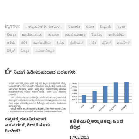
ಟ್ಯಾಗ್‌ಗಳು:
:: ಅನ್ನದಾನೇಶ ಶಿ. ಸಂಕದಾಳ ::
Canada
china
English
Japan
Korea
mathematics
science
social science
Turkey
ಅಂಕಿಯರಿಮೆ
ಅರಿಮೆ
ಕಲಿಕೆ
ಕೂಡಣದರಿಮೆ
ಕೆನಡಾ
ಕೊರಿಯನ್
ಗಣಿತ
ಚೈನೀಸ್
ಜಪಾನೀಸ್
ಟರ‍್ಕಿಶ್
ವಿಜ್ನಾನ
ಸಮಾಜ ವಿಜ್ನಾನ
ನಿಮಗೆ ಹಿಡಿಸಬಹುದಾದ ಬರಹಗಳು
ಕನ್ನಡಕ್ಕೆ ಕಸುವಿರುವಾಗ
ಕಲಿಕೆಯಲ್ಲಿ ಕರ‍್ನಾಟಕವು ಹಿಂದೆ
ಎರವಲೇಕೆ, ಕೀಳರಿಮೆಯ
ಬಿದ್ದಿದೆ
ಗೀಳೇಕೆ?
17/05/2013