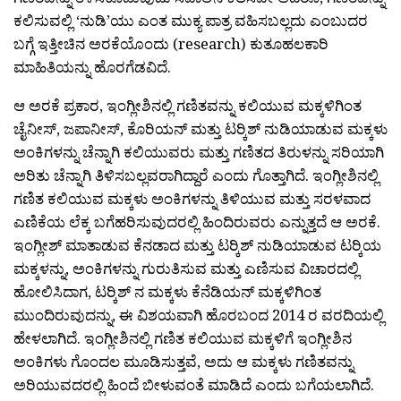
ಕಲಿಸುವಲ್ಲಿ ‘ನುಡಿ’ಯು ಎಂತ ಮುಕ್ಯ ಪಾತ್ರ ವಹಿಸಬಲ್ಲದು ಎಂಬುದರ
ಬಗ್ಗೆ ಇತ್ತೀಚಿನ ಅರಕೆಯೊಂದು (research) ಕುತೂಹಲಕಾರಿ
ಮಾಹಿತಿಯನ್ನು ಹೊರಗೆಡವಿದೆ.
ಆ ಅರಕೆ ಪ್ರಕಾರ, ಇಂಗ್ಲೀಶಿನಲ್ಲಿ ಗಣಿತವನ್ನು ಕಲಿಯುವ ಮಕ್ಕಳಿಗಿಂತ
ಚೈನೀಸ್, ಜಪಾನೀಸ್, ಕೊರಿಯನ್ ಮತ್ತು ಟರ‍್ಕಿಶ್ ನುಡಿಯಾಡುವ ಮಕ್ಕಳು
ಅಂಕಿಗಳನ್ನು ಚೆನ್ನಾಗಿ ಕಲಿಯುವರು ಮತ್ತು ಗಣಿತದ ತಿರುಳನ್ನು ಸರಿಯಾಗಿ
ಅರಿತು ಚೆನ್ನಾಗಿ ತಿಳಿಸಬಲ್ಲವರಾಗಿದ್ದಾರೆ ಎಂದು ಗೊತ್ತಾಗಿದೆ. ಇಂಗ್ಲೀಶಿನಲ್ಲಿ
ಗಣಿತ ಕಲಿಯುವ ಮಕ್ಕಳು ಅಂಕಿಗಳನ್ನು ತಿಳಿಯುವ ಮತ್ತು ಸರಳವಾದ
ಎಣಿಕೆಯ ಲೆಕ್ಕ ಬಗೆಹರಿಸುವುದರಲ್ಲಿ ಹಿಂದಿರುವರು ಎನ್ನುತ್ತದೆ ಆ ಅರಕೆ.
ಇಂಗ್ಲೀಶ್ ಮಾತಾಡುವ ಕೆನಡಾದ ಮತ್ತು ಟರ‍್ಕಿಶ್ ನುಡಿಯಾಡುವ ಟರ‍್ಕಿಯ
ಮಕ್ಕಳನ್ನು, ಅಂಕಿಗಳನ್ನು ಗುರುತಿಸುವ ಮತ್ತು ಎಣಿಸುವ ವಿಚಾರದಲ್ಲಿ
ಹೋಲಿಸಿದಾಗ, ಟರ‍್ಕಿಶ್ ನ ಮಕ್ಕಳು ಕೆನೆಡಿಯನ್ ಮಕ್ಕಳಿಗಿಂತ
ಮುಂದಿರುವುದನ್ನು, ಈ ವಿಶಯವಾಗಿ ಹೊರಬಂದ 2014 ರ ವರದಿಯಲ್ಲಿ
ಹೇಳಲಾಗಿದೆ. ಇಂಗ್ಲೀಶಿನಲ್ಲಿ ಗಣಿತ ಕಲಿಯುವ ಮಕ್ಕಳಿಗೆ ಇಂಗ್ಲೀಶಿನ
ಅಂಕಿಗಳು ಗೊಂದಲ ಮೂಡಿಸುತ್ತವೆ, ಅದು ಆ ಮಕ್ಕಳು ಗಣಿತವನ್ನು
ಅರಿಯುವದರಲ್ಲಿ ಹಿಂದೆ ಬೀಳುವಂತೆ ಮಾಡಿದೆ ಎಂದು ಬಗೆಯಲಾಗಿದೆ.