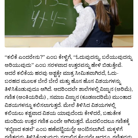
“ಕಲಿಕೆ ಎಂದರೇನು?” ಎಂಬ ಕೇಳ್ವಿಗೆ, “ಓದುವುದನ್ನು, ಬರೆಯುವುದನ್ನು
ಅರಿಯುವುದು” ಎಂಬ ಸರಳವಾದ ಉತ್ತರವನ್ನು ಹೇಳಿ ಬಿಡುತ್ತೇವೆ.
ಆದರೆ ಕಲಿಕೆಯ ಹರವು ಅಶ್ಟಕ್ಕೇ ಮಾತ್ರ ಸೀಮಿತವಾಗಿರದೆ, ಓದು-
ಬರಹದ ಮೂಲಕ ಬೇರೆ ಬೇರೆ ಮತ್ತು ಹೊಸ ಹೊಸ ವಿಶಯಗಳನ್ನು
ತಿಳಿಸಿಕೊಡುವುದೂ ಆಗಿದೆ. ಆದರಿಂದಲೇ ಶಾಲೆಗಳಲ್ಲಿ ವಿಜ್ನಾನ (ಅರಿಮೆ),
ಗಣಿತ (ಅಂಕಿಯರಿಮೆ) , ಸಮಾಜ ವಿಜ್ನಾನ (ಕೂಡಣದರಿಮೆ) ಮುಂತಾದ
ವಿಶಯಗಳನ್ನೂ ಕಲಿಸಲಾಗುತ್ತದೆ. ಮೇಲೆ ತಿಳಿಸಿದ ವಿಶಯಗಳಲ್ಲಿ
ಕಲಿಯಲು ಕಶ್ಟವಾದ ವಿಶಯ ಯಾವುದೆಂದು ಕೇಳಿದರೆ, ಬಹುತೇಕ
ಮಂದಿಯ ಉತ್ತರ ಗಣಿತ ಎಂದೇ ಆಗಿರುತ್ತದೆ. ಮೊದಲಿಂದಲೂ ಗಣಿತಕ್ಕೆ
‘ಕಬ್ಬಿಣದ ಕಡಲೆ’ ಎಂಬ ಹಣೆಪಟ್ಟಿಯನ್ನೇ ಅಂಟಿಸಲಾಗಿದೆ. ಮಕ್ಕಳಿಗೆ
ಗಣಿತವನ್ನು ತಿಳಿಸಿಕೊಡುವುದು ಸವಾಲಿನ ಕೆಲಸವೇ ಆದರೂ, ಗಣಿತವನ್ನು