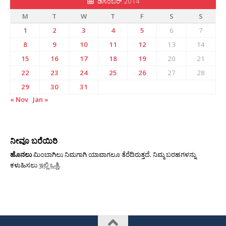
ಡಿಸೆಂಬರ್ 2014
M
T
W
T
F
S
S
1
2
3
4
5
6
7
8
9
10
11
12
13
14
15
16
17
18
19
20
21
22
23
24
25
26
27
28
29
30
31
« Nov
Jan »
ನೀವೂ ಬರೆಯಿರಿ
ಹೊನಲು
ಮಿಂಬಾಗಿಲು ನಿಮಗಾಗಿ ಯಾವಾಗಲೂ ತೆರೆದಿರುತ್ತದೆ. ನಿಮ್ಮ ಬರಹಗಳನ್ನು
ಕಳುಹಿಸಲು
ಇಲ್ಲಿ ಒತ್ತಿ
.