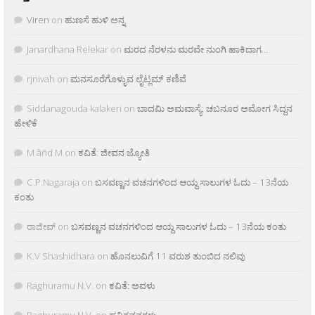
Viren
on
ಹುಣಸೆ ಹುಳಿ ಅನ್ನ
Janardhana Relekar
on
ಮರದ ನೆರಳನು ಮರವೇ ನುಂಗಿ ಹಾಕಿದಾಗ…
rjnivah
on
ಮನಸೂರೆಗೊಳ್ಳುವ ಲೈಟ್ಲಮ್ ಕಣಿವೆ
Siddanagouda kalakeri
on
ಬಾದಮಿ ಅಮವಾಸ್ಯೆ: ಚಬನೂರ ಅಮೋಗ ಸಿದ್ದನ
ಹೇಳಿಕೆ
M âñd M
on
ಕವಿತೆ: ಜೀವನ ಜ್ಯೋತಿ
C.P.Nagaraja
on
ಬಸವಣ್ಣನ ವಚನಗಳಿಂದ ಆಯ್ದ ಸಾಲುಗಳ ಓದು – 13ನೆಯ
ಕಂತು
ರಾಜೀವ್
on
ಬಸವಣ್ಣನ ವಚನಗಳಿಂದ ಆಯ್ದ ಸಾಲುಗಳ ಓದು – 13ನೆಯ ಕಂತು
K.V Shashidhara
on
ಹೊನಲುವಿಗೆ 11 ವರುಶ ತುಂಬಿದ ನಲಿವು
Raghuramu N.V.
on
ಕವಿತೆ: ಅವಳು