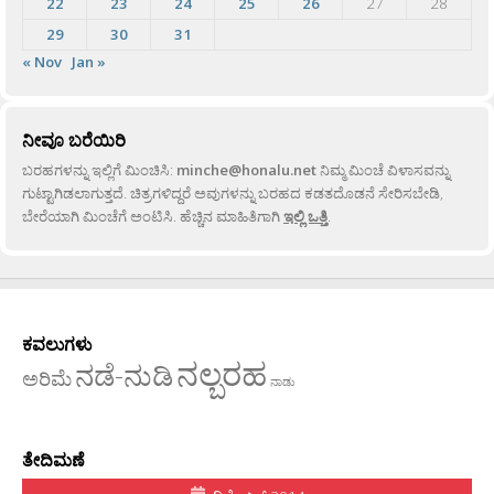
22
23
24
25
26
27
28
29
30
31
« Nov
Jan »
ನೀವೂ ಬರೆಯಿರಿ
ಬರಹಗಳನ್ನು ಇಲ್ಲಿಗೆ ಮಿಂಚಿಸಿ:
minche@honalu.net
ನಿಮ್ಮ ಮಿಂಚೆ ವಿಳಾಸವನ್ನು
ಗುಟ್ಟಾಗಿಡಲಾಗುತ್ತದೆ. ಚಿತ್ರಗಳಿದ್ದರೆ ಅವುಗಳನ್ನು ಬರಹದ ಕಡತದೊಡನೆ ಸೇರಿಸಬೇಡಿ,
ಬೇರೆಯಾಗಿ ಮಿಂಚೆಗೆ ಅಂಟಿಸಿ. ಹೆಚ್ಚಿನ ಮಾಹಿತಿಗಾಗಿ
ಇಲ್ಲಿ ಒತ್ತಿ
.
ಕವಲುಗಳು
ನಲ್ಬರಹ
ನಡೆ-ನುಡಿ
ಅರಿಮೆ
ನಾಡು
ತೇದಿಮಣೆ