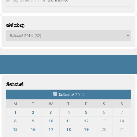
Raghuramu N.V.
on
ಹನಿಗವನಗಳು
ಹಳೆಯವು
ಹಳೆಯವು
ತೇದಿಮಣೆ
ಡಿಸೆಂಬರ್ 2014
M
T
W
T
F
S
S
1
2
3
4
5
6
7
8
9
10
11
12
13
14
15
16
17
18
19
20
21