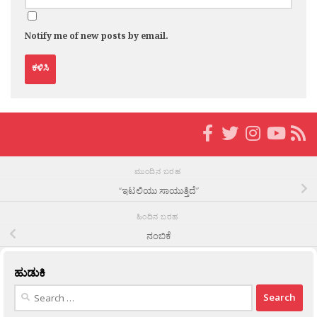
Notify me of new posts by email.
ಮುಂದಿನ ಬರಹ
“ಇಟಲಿಯು ಸಾಯುತ್ತಿದೆ”
ಹಿಂದಿನ ಬರಹ
ನಂಬಿಕೆ
ಹುಡುಕಿ
Search
for: