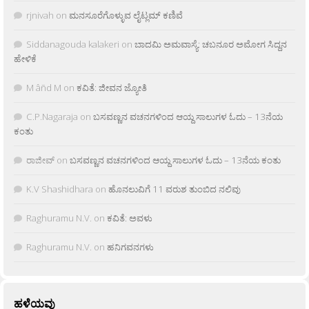
rjnivah
on
ಮನಸೂರೆಗೊಳ್ಳುವ ಲೈಟ್ಲಮ್ ಕಣಿವೆ
Siddanagouda kalakeri
on
ಬಾದಮಿ ಅಮವಾಸ್ಯೆ: ಚಬನೂರ ಅಮೋಗ ಸಿದ್ದನ
ಹೇಳಿಕೆ
M âñd M
on
ಕವಿತೆ: ಜೀವನ ಜ್ಯೋತಿ
C.P.Nagaraja
on
ಬಸವಣ್ಣನ ವಚನಗಳಿಂದ ಆಯ್ದ ಸಾಲುಗಳ ಓದು – 13ನೆಯ
ಕಂತು
ರಾಜೀವ್
on
ಬಸವಣ್ಣನ ವಚನಗಳಿಂದ ಆಯ್ದ ಸಾಲುಗಳ ಓದು – 13ನೆಯ ಕಂತು
K.V Shashidhara
on
ಹೊನಲುವಿಗೆ 11 ವರುಶ ತುಂಬಿದ ನಲಿವು
Raghuramu N.V.
on
ಕವಿತೆ: ಅವಳು
Raghuramu N.V.
on
ಹನಿಗವನಗಳು
ಹಳೆಯವು