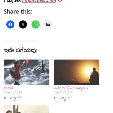
( ಚಿತ್ರ ಸೆಲೆ:
clipartbest.com
)
Share this:
ಇದೇ ಬಗೆಯವು:
ಅವಳು …
ಏನೇ ಆಗಲಿ ನೀ ನಮ್ಮವನು
26/01/2015
04/02/2015
In "ನಲ್ಬರಹ"
In "ನಲ್ಬರಹ"