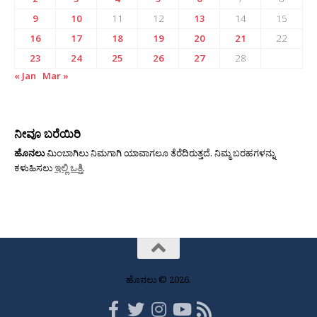
9
10
11
12
13
14
15
16
17
18
19
20
21
22
23
24
25
26
27
28
« Jan
Mar »
ನೀವೂ ಬರೆಯಿರಿ
ಹೊನಲು
ಮಿಂಬಾಗಿಲು ನಿಮಗಾಗಿ ಯಾವಾಗಲೂ ತೆರೆದಿರುತ್ತದೆ. ನಿಮ್ಮ ಬರಹಗಳನ್ನು
ಕಳುಹಿಸಲು
ಇಲ್ಲಿ ಒತ್ತಿ
.
ಹೊನಲು © 2026.