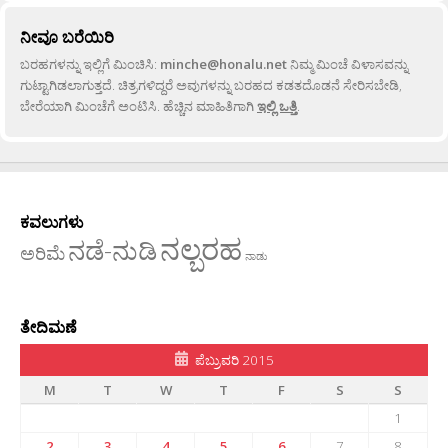
ನೀವೂ ಬರೆಯಿರಿ
ಬರಹಗಳನ್ನು ಇಲ್ಲಿಗೆ ಮಿಂಚಿಸಿ:
minche@honalu.net
ನಿಮ್ಮ ಮಿಂಚೆ ವಿಳಾಸವನ್ನು
ಗುಟ್ಟಾಗಿಡಲಾಗುತ್ತದೆ. ಚಿತ್ರಗಳಿದ್ದರೆ ಅವುಗಳನ್ನು ಬರಹದ ಕಡತದೊಡನೆ ಸೇರಿಸಬೇಡಿ,
ಬೇರೆಯಾಗಿ ಮಿಂಚೆಗೆ ಅಂಟಿಸಿ. ಹೆಚ್ಚಿನ ಮಾಹಿತಿಗಾಗಿ
ಇಲ್ಲಿ ಒತ್ತಿ
.
ಕವಲುಗಳು
ನಲ್ಬರಹ
ನಡೆ-ನುಡಿ
ಅರಿಮೆ
ನಾಡು
ತೇದಿಮಣೆ
ಪೆಬ್ರುವರಿ 2015
M
T
W
T
F
S
S
1
2
3
4
5
6
7
8