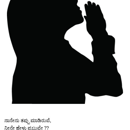
ನಾನೇನು ತಪ್ಪು ಮಾಡಿರುವೆ,
ನೀನೇ ಹೇಳು ಪ್ರಬುವೇ ??