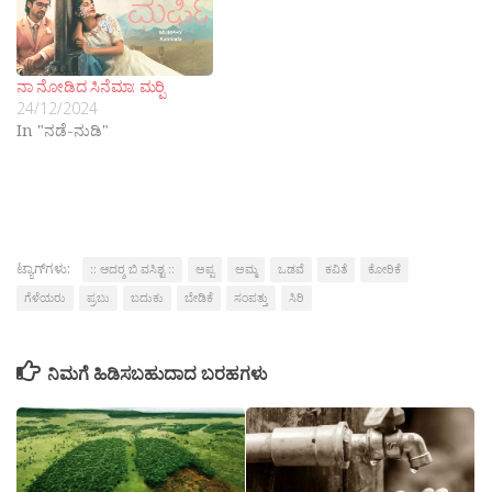
ನಾ ನೋಡಿದ ಸಿನೆಮಾ: ಮರ‍್ಪಿ
24/12/2024
In "ನಡೆ-ನುಡಿ"
ಟ್ಯಾಗ್‌ಗಳು:
:: ಆದರ‍್ಶ ಬಿ ವಸಿಶ್ಟ ::
ಅಪ್ಪ
ಅಮ್ಮ
ಒಡವೆ
ಕವಿತೆ
ಕೋರಿಕೆ
ಗೆಳೆಯರು
ಪ್ರಬು
ಬದುಕು
ಬೇಡಿಕೆ
ಸಂಪತ್ತು
ಸಿರಿ
ನಿಮಗೆ ಹಿಡಿಸಬಹುದಾದ ಬರಹಗಳು