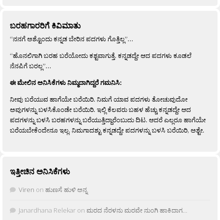
ಬರಹಗಾರರಿಗೆ ಕಿವಿಮಾತು
“ನನಗೆ ಅಶ್ಟೊಂದು ಕನ್ನಡ ಬೇರಿನ ಪದಗಳು ಗೊತ್ತಿಲ್ಲ”…
“ಹೊನಲಿಗಾಗಿ ಬರಹ ಬರೆಯೋದು ಕಶ್ಟವಾಗುತ್ತೆ. ಕನ್ನಡದ್ದೇ ಆದ ಪದಗಳು ಕೂಡಲೆ
ನೆನಪಿಗೆ ಬರಲ್ಲ”…
ಈ ಮೇಲಿನ ಅನಿಸಿಕೆಗಳು ನಿಮ್ಮದಾಗಿದ್ದರೆ ಗಮನಿಸಿ:
ನೀವು ಬರೆಯುವ ಹಾಗೆಯೇ ಬರೆಯಿರಿ. ನಿಮಗೆ ಯಾವ ಪದಗಳು ತೋಚುವುದೋ
ಅವುಗಳನ್ನು ಬಳಸಿಕೊಂಡೇ ಬರೆಯಿರಿ. ಇಲ್ಲಿ ಕೆಲವರು ಬಹಳ ಹೆಚ್ಚು ಕನ್ನಡದ್ದೇ ಆದ
ಪದಗಳನ್ನು ಬಳಸಿ ಬರಹಗಳನ್ನು ಬರೆಯುತ್ತಿದ್ದಾರೆಂಬುದು ದಿಟ. ಆದರೆ ಎಲ್ಲರೂ ಹಾಗೆಯೇ
ಬರೆಯಬೇಕೆಂದೇನೂ ಇಲ್ಲ. ನಿಮಗಾದಶ್ಟು ಕನ್ನಡದ್ದೇ ಪದಗಳನ್ನು ಬಳಸಿ ಬರೆಯಿರಿ, ಅಶ್ಟೇ.
ಇತ್ತೀಚಿನ ಅನಿಸಿಕೆಗಳು
Viren
on
ಹುಣಸೆ ಹುಳಿ ಅನ್ನ
Janardhana Relekar
on
ಮರದ ನೆರಳನು ಮರವೇ ನುಂಗಿ ಹಾಕಿದಾಗ…