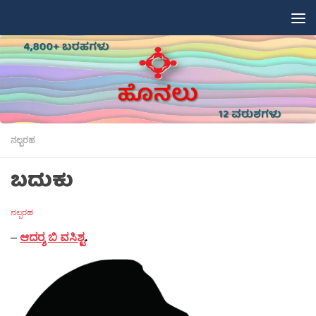
Skip to content
ನಲ್ಬರಹ
ಬದುಕು
ನಲ್ಬರಹ
–
ಆದರ‍್ಶ ಬಿ ವಸಿಶ್ಟ
.