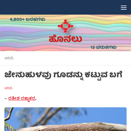
Skip to content
ಅರಿಮೆ
ಜೇನುಹುಳವು ಗೂಡನ್ನು ಕಟ್ಟುವ ಬಗೆ
ಅರಿಮೆ
–
ರತೀಶ ರತ್ನಾಕರ
.