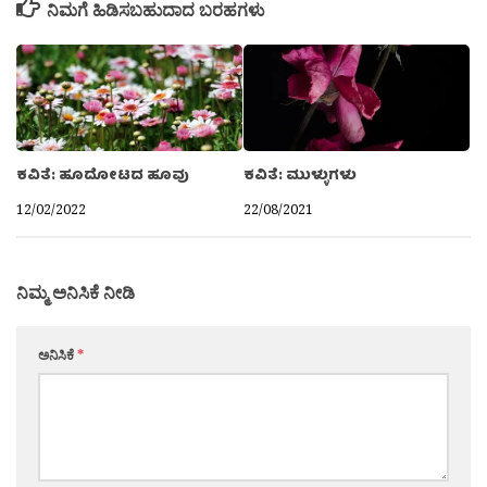
ನಿಮಗೆ ಹಿಡಿಸಬಹುದಾದ ಬರಹಗಳು
ಕವಿತೆ: ಹೂದೋಟದ ಹೂವು
ಕವಿತೆ: ಮುಳ್ಳುಗಳು
12/02/2022
22/08/2021
ನಿಮ್ಮ ಅನಿಸಿಕೆ ನೀಡಿ
ಅನಿಸಿಕೆ
*