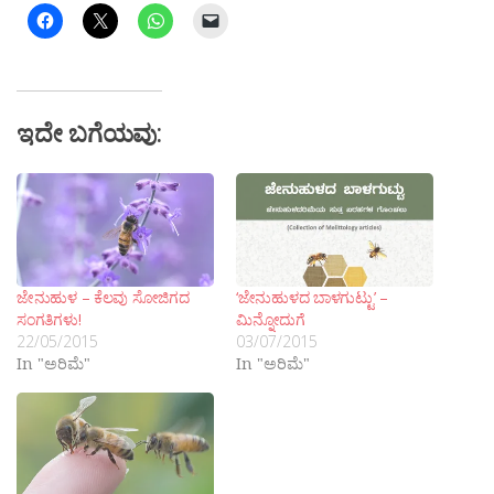
ಇದೇ ಬಗೆಯವು:
ಜೇನುಹುಳ – ಕೆಲವು ಸೋಜಿಗದ
‘ಜೇನುಹುಳದ ಬಾಳಗುಟ್ಟು’ –
ಸಂಗತಿಗಳು!
ಮಿನ್ನೋದುಗೆ
22/05/2015
03/07/2015
In "ಅರಿಮೆ"
In "ಅರಿಮೆ"