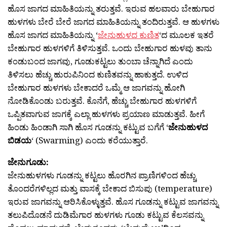
ಹೊಸ ಜಾಗದ ಮಾಹಿತಿಯನ್ನು ತರುತ್ತವೆ. ಇರುವ ಹಲವಾರು ಬೇಹುಗಾರ
ಹುಳಗಳು ಬೇರೆ ಬೇರೆ ಜಾಗದ ಮಾಹಿತಿಯನ್ನು ತಂದಿರುತ್ತವೆ. ಆ ಹುಳಗಳು
ಹೊಸ ಜಾಗದ ಮಾಹಿತಿಯನ್ನು ‘
ಜೇನುಹುಳದ ಕುಣಿತ
‘ದ ಮೂಲಕ ಇತರೆ
ಬೇಹುಗಾರ ಹುಳಗಳಿಗೆ ತಿಳಿಸುತ್ತವೆ. ಒಂದು ಬೇಹುಗಾರ ಹುಳವು ತಾನು
ಕಂಡುಬಂದ ಜಾಗವು, ಗೂಡುಕಟ್ಟಲು ತುಂಬಾ ಚೆನ್ನಾಗಿದೆ ಎಂದು
ತಿಳಿಸಲು ಹೆಚ್ಚು ಹುರುಪಿನಿಂದ ಕುಣಿತವನ್ನು ಹಾಕುತ್ತದೆ. ಉಳಿದ
ಬೇಹುಗಾರ ಹುಳಗಳು ಬೇಕಾದರೆ ಒಮ್ಮೆ ಆ ಜಾಗವನ್ನು ಹೋಗಿ
ನೋಡಿಕೊಂಡು ಬರುತ್ತವೆ. ಕೊನೆಗೆ, ಹೆಚ್ಚು ಬೇಹುಗಾರ ಹುಳಗಳಿಗೆ
ಒಪ್ಪಿತವಾಗುವ ಜಾಗಕ್ಕೆ ಎಲ್ಲಾ ಹುಳಗಳು ಪ್ರಯಾಣ ಮಾಡುತ್ತವೆ. ಹೀಗೆ
ಹಿಂಡು ಹಿಂಡಾಗಿ ಸಾಗಿ ಹೊಸ ಗೂಡನ್ನು ಕಟ್ಟುವ ಬಗೆಗೆ ‘
ಜೇನುಹುಳದ
ಬಿಡಯ
‘ (Swarming) ಎಂದು ಕರೆಯುತ್ತಾರೆ.
ಜೇನುಗೂಡು:
ಜೇನುಹುಳಗಳು ಗೂಡನ್ನು ಕಟ್ಟಲು ಹೊರಗಿನ ಪ್ರಾಣಿಗಳಿಂದ ಹೆಚ್ಚು
ತೊಂದರೆಗಳಿಲ್ಲದ ಮತ್ತು ವಾಸಕ್ಕೆ ಬೇಕಾದ ಬಿಸುಪು (temperature)
ಇರುವ ಜಾಗವನ್ನು ಆರಿಸಿಕೊಳ್ಳುತ್ತವೆ. ಹೊಸ ಗೂಡನ್ನು ಕಟ್ಟುವ ಜಾಗವನ್ನು
ತಲುಪಿದೊಡನೆ ದುಡಿಮೆಗಾರ ಹುಳಗಳು ಗೂಡು ಕಟ್ಟುವ ಕೆಲಸವನ್ನು