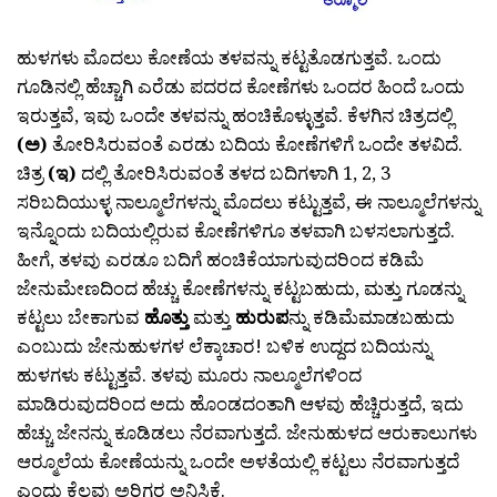
ಹುಳಗಳು ಮೊದಲು ಕೋಣೆಯ ತಳವನ್ನು ಕಟ್ಟತೊಡಗುತ್ತವೆ. ಒಂದು
ಗೂಡಿನಲ್ಲಿ ಹೆಚ್ಚಾಗಿ ಎರೆಡು ಪದರದ ಕೋಣೆಗಳು ಒಂದರ ಹಿಂದೆ ಒಂದು
ಇರುತ್ತವೆ, ಇವು ಒಂದೇ ತಳವನ್ನು ಹಂಚಿಕೊಳ್ಳುತ್ತವೆ. ಕೆಳಗಿನ ಚಿತ್ರದಲ್ಲಿ
(ಅ)
ತೋರಿಸಿರುವಂತೆ ಎರಡು ಬದಿಯ ಕೋಣೆಗಳಿಗೆ ಒಂದೇ ತಳವಿದೆ.
ಚಿತ್ರ
(ಇ)
ದಲ್ಲಿ ತೋರಿಸಿರುವಂತೆ ತಳದ ಬದಿಗಳಾಗಿ 1, 2, 3
ಸರಿಬದಿಯುಳ್ಳ ನಾಲ್ಮೂಲೆಗಳನ್ನು ಮೊದಲು ಕಟ್ಟುತ್ತವೆ, ಈ ನಾಲ್ಮೂಲೆಗಳನ್ನು
ಇನ್ನೊಂದು ಬದಿಯಲ್ಲಿರುವ ಕೋಣೆಗಳಿಗೂ ತಳವಾಗಿ ಬಳಸಲಾಗುತ್ತದೆ.
ಹೀಗೆ, ತಳವು ಎರಡೂ ಬದಿಗೆ ಹಂಚಿಕೆಯಾಗುವುದರಿಂದ ಕಡಿಮೆ
ಜೇನುಮೇಣದಿಂದ ಹೆಚ್ಚು ಕೋಣೆಗಳನ್ನು ಕಟ್ಟಬಹುದು, ಮತ್ತು ಗೂಡನ್ನು
ಕಟ್ಟಲು ಬೇಕಾಗುವ
ಹೊತ್ತು
ಮತ್ತು
ಹುರುಪ
ನ್ನು ಕಡಿಮೆಮಾಡಬಹುದು
ಎಂಬುದು ಜೇನುಹುಳಗಳ ಲೆಕ್ಕಾಚಾರ! ಬಳಿಕ ಉದ್ದದ ಬದಿಯನ್ನು
ಹುಳಗಳು ಕಟ್ಟುತ್ತವೆ. ತಳವು ಮೂರು ನಾಲ್ಮೂಲೆಗಳಿಂದ
ಮಾಡಿರುವುದರಿಂದ ಅದು ಹೊಂಡದಂತಾಗಿ ಆಳವು ಹೆಚ್ಚಿರುತ್ತದೆ, ಇದು
ಹೆಚ್ಚು ಜೇನನ್ನು ಕೂಡಿಡಲು ನೆರವಾಗುತ್ತದೆ. ಜೇನುಹುಳದ ಆರುಕಾಲುಗಳು
ಆರ‍್ಮೂಲೆಯ ಕೋಣೆಯನ್ನು ಒಂದೇ ಅಳತೆಯಲ್ಲಿ ಕಟ್ಟಲು ನೆರವಾಗುತ್ತದೆ
ಎಂದು ಕೆಲವು ಅರಿಗರ ಅನಿಸಿಕೆ.