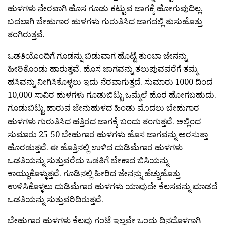
ಹುಳಗಳು ನೇರವಾಗಿ ಹೊಸ ಗೂಡು ಕಟ್ಟುವ ಜಾಗಕ್ಕೆ ಹೋಗುವುದಿಲ್ಲ,
ಬದಲಾಗಿ ಬೇಹುಗಾರ ಹುಳಗಳು ಗುರುತಿಸಿದ ಜಾಗದಲ್ಲಿ ತುಸುಹೊತ್ತು
ತಂಗಿರುತ್ತವೆ.
ಒಡತಿಯೊಂದಿಗೆ ಗೂಡನ್ನು ಬಿಡುವಾಗ ಹೊಟ್ಟೆ ತುಂಬಾ ಜೇನನ್ನು
ಹೀರಿಕೊಂಡು ಹಾರುತ್ತವೆ. ಹೊಸ ಜಾಗವನ್ನು ತಲುಪುವವರೆಗೆ ತಮ್ಮ
ಹಸಿವನ್ನು ನೀಗಿಸಿಕೊಳ್ಳಲು ಇದು ನೆರವಾಗುತ್ತದೆ. ಸುಮಾರು 1000 ದಿಂದ
10,000 ಸಾವಿರ ಹುಳಗಳು ಗೂಡುಬಿಟ್ಟು ಒಮ್ಮೆಲೆ ಹೊರ ಹೋಗಬಹುದು.
ಗೂಡುಬಿಟ್ಟು ಹಾರುವ ಜೇನುಹುಳದ ಹಿಂಡು ಮೊದಲು ಬೇಹುಗಾರ
ಹುಳಗಳು ಗುರುತಿಸಿದ ಹತ್ತಿರದ ಜಾಗಕ್ಕೆ ಬಂದು ತಂಗುತ್ತವೆ. ಅಲ್ಲಿಂದ
ಸುಮಾರು 25-50 ಬೇಹುಗಾರ ಹುಳಗಳು ಹೊಸ ಜಾಗವನ್ನು ಅರಸುತ್ತಾ
ಹೊರಡುತ್ತವೆ. ಈ ಹೊತ್ತಿನಲ್ಲಿ ಉಳಿದ ದುಡಿಮೆಗಾರ ಹುಳಗಳು
ಒಡತಿಯನ್ನು ಸುತ್ತುವರೆದು ಒಡತಿಗೆ ಬೇಕಾದ ಬಿಸಿಯನ್ನು
ಕಾಯ್ದುಕೊಳ್ಳುತ್ತವೆ. ಗೂಡಿನಲ್ಲಿ ಹೀರಿದ ಜೇನನ್ನು ಹೆಚ್ಚುಹೊತ್ತು
ಉಳಿಸಿಕೊಳ್ಳಲು ದುಡಿಮೆಗಾರ ಹುಳಗಳು ಯಾವುದೇ ಕೆಲಸವನ್ನು ಮಾಡದೆ
ಒಡತಿಯನ್ನು ಸುತ್ತುವರಿದಿರುತ್ತವೆ.
ಬೇಹುಗಾರ ಹುಳಗಳು ಕೆಲವು ಗಂಟೆ ಇಲ್ಲವೇ ಒಂದು ದಿನದೊಳಗಾಗಿ