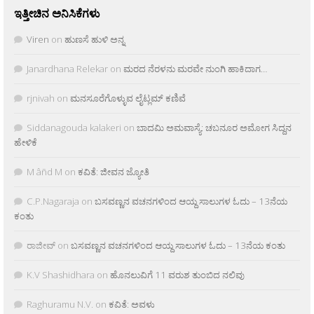
ಇತ್ತೀಚಿನ ಅನಿಸಿಕೆಗಳು
Viren
on
ಹುಣಸೆ ಹುಳಿ ಅನ್ನ
Janardhana Relekar
on
ಮರದ ನೆರಳನು ಮರವೇ ನುಂಗಿ ಹಾಕಿದಾಗ…
rjnivah
on
ಮನಸೂರೆಗೊಳ್ಳುವ ಲೈಟ್ಲಮ್ ಕಣಿವೆ
Siddanagouda kalakeri
on
ಬಾದಮಿ ಅಮವಾಸ್ಯೆ: ಚಬನೂರ ಅಮೋಗ ಸಿದ್ದನ
ಹೇಳಿಕೆ
M âñd M
on
ಕವಿತೆ: ಜೀವನ ಜ್ಯೋತಿ
C.P.Nagaraja
on
ಬಸವಣ್ಣನ ವಚನಗಳಿಂದ ಆಯ್ದ ಸಾಲುಗಳ ಓದು – 13ನೆಯ
ಕಂತು
ರಾಜೀವ್
on
ಬಸವಣ್ಣನ ವಚನಗಳಿಂದ ಆಯ್ದ ಸಾಲುಗಳ ಓದು – 13ನೆಯ ಕಂತು
K.V Shashidhara
on
ಹೊನಲುವಿಗೆ 11 ವರುಶ ತುಂಬಿದ ನಲಿವು
Raghuramu N.V.
on
ಕವಿತೆ: ಅವಳು