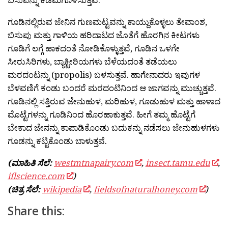
ಗೂಡಿನಲ್ಲಿರುವ ಜೇನಿನ ಗುಣಮಟ್ಟವನ್ನು ಕಾಯ್ದುಕೊಳ್ಳಲು ತೇವಾಂಶ,
ಬಿಸುಪು ಮತ್ತು ಗಾಳಿಯ ಹರಿದಾಟದ ಜೊತೆಗೆ ಹೊರಗಿನ ಕೀಟಗಳು
ಗೂಡಿಗೆ ಲಗ್ಗೆ ಹಾಕದಂತೆ ನೋಡಿಕೊಳ್ಳುತ್ತವೆ, ಗೂಡಿನ ಒಳಗೇ
ಸೀರುಸಿರಿಗಳು, ಬ್ಯಾಕ್ಟೀರಿಯಗಳು ಬೆಳೆಯದಂತೆ ತಡೆಯಲು
ಮರದಂಟನ್ನು (propolis) ಬಳಸುತ್ತವೆ. ಹಾಗೇನಾದರು ಇವುಗಳ
ಬೆಳವಣಿಗೆ ಕಂಡು ಬಂದರೆ ಮರದಂಟಿನಿಂದ ಆ ಜಾಗವನ್ನು ಮುಚ್ಚುತ್ತವೆ.
ಗೂಡಿನಲ್ಲಿ ಸತ್ತಿರುವ ಜೇನುಹುಳ, ಮರಿಹುಳ, ಗೂಡುಹುಳ ಮತ್ತು ಹಾಳಾದ
ಮೊಟ್ಟೆಗಳನ್ನು ಗೂಡಿನಿಂದ ಹೊರಹಾಕುತ್ತವೆ. ಹೀಗೆ ತಮ್ಮ ಹೊಟ್ಟೆಗೆ
ಬೇಕಾದ ಜೇನನ್ನು ಕಾಪಾಡಿಕೊಂಡು ಬದುಕನ್ನು ನಡೆಸಲು ಜೇನುಹುಳಗಳು
ಗೂಡನ್ನು ಕಟ್ಟಿಕೊಂಡು ಬಾಳುತ್ತವೆ.
(ಮಾಹಿತಿ ಸೆಲೆ:
westmtnapairy.com
,
insect.tamu.edu
,
iflscience.com
)
(ಚಿತ್ರ ಸೆಲೆ:
wikipedia
,
fieldsofnaturalhoney.com
)
Share this: