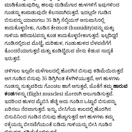
ಮಾಡಿಕೊಡುವುದಿಲ್ಲ. ಹಲವು ದುಡಿಮೆಗಾರ ಹುಳಗಳಿಗೆ ಇವುಗಳಿಂದ
ಗೂಡನ್ನು ಕಾಪಾಡುವುದೇ ಕೆಲಸವಾಗಿರುತ್ತದೆ. ಇದಲ್ಲದೇ ಗೂಡಿನ
ಬಿಸುಪನ್ನು ಯಾವಾಗಲು 35 ಡಿಗ್ರಿ ಸೆಲ್ಶಿಯಸ್ ಆಸುಪಾಸಿನಲ್ಲಿ
ಕಾದುಕೊಳ್ಳಬೇಕು, ಗೂಡಿನ ತೇವಾಂಶ (humidity)ವನ್ನು ಮತ್ತು
ಗಾಳಿಯ ಹರಿದಾಟವನ್ನು ಕೂಡ ಕಾದುಕೊಳ್ಳಬೇಕಾಗುತ್ತದೆ. ಇಲ್ಲದಿದ್ದರೆ
ಗೂಡಿನಲ್ಲಿರುವ ಮೊಟ್ಟೆ, ಮರಿಹುಳ, ಗೂಡುಹುಳದ ಬೆಳವಣಿಗೆಗೆ
ತೊಂದರೆಯಾಗುತ್ತದೆ ಮತ್ತು ಕೂಡಿಟ್ಟಿರುವ ಜೇನು ಕೆಡುವ ಸಾದ್ಯತೆ
ಇರುತ್ತದೆ.
ಚಳಿಗಾಲ ಇಲ್ಲವೇ ಮಳೆಗಾಲದಲ್ಲಿ ಹೊರಗಿನ ಬಿಸುಪು ಕಡಿಮೆಯಿರುತ್ತದೆ
ಆಗ ಗೂಡಿನ ಬಿಸುಪು 35 ಡಿಗ್ರಿಗಿಂತ ಕೆಳಗಿಳಿಯುತ್ತದೆ, ಆಗ ಹುಳಗಳು
ಗೂಡನ್ನು ಸುತ್ತುವರಿದು ಗೊಂಚಲ ಹಾಗೆ ಆಗುತ್ತವೆ, ಜೊತೆಗೆ ತಮ್ಮ
ಹಾರುವ
ಕಂಡ
ಗಳನ್ನು (flight muscles) ಜೋರಾಗಿ ಅಲುಗಾಡಿಸುತ್ತವೆ.
ಇದರಿಂದ ಹುಳದ ಮೈಬಿಸಿ ಹೆಚ್ಚಿ ಅದು ಗೂಡಿನ ಒಟ್ಟಾರೆ ಬಿಸುಪನ್ನು
ಏರಿಸಲು ನೆರವಾಗುತ್ತದೆ. ಇನ್ನು, ಬೇಸಿಗೆಯ ಕಾಲದಲ್ಲಿ ಹೊರಗಿನ
ಬಿಸುಪಿನಿಂದ ಗೂಡಿನ ಬಿಸುಪು ಹೆಚ್ಚಾಗುತ್ತದೆ ಆಗ ಹುಳಗಳು ತಮ್ಮ
ರಕ್ಕೆಯನ್ನು ಬೀಸಣಿಗೆಯಂತೆ ಬಡಿದು ಗಾಳಿಯನ್ನು ಬೀಸಿ ಗೂಡಿನ
ಬಿಸುಪನ್ನು ಕಡಿಮೆಗೊಳಿಸುತ್ತವೆ.