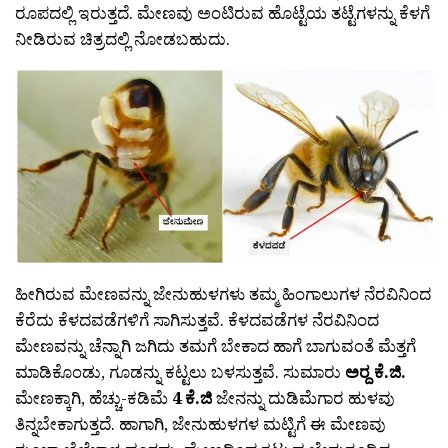
ರೂಪದಲ್ಲಿ ಇರುತ್ತದೆ. ಮೇಣವು ಅಂಟಿರುವ ಹೊಟ್ಟೆಯ ತಟ್ಟೆಗಳನ್ನು ಕೆಳಗೆ
ನೀಡಿರುವ ಚಿತ್ರದಲ್ಲಿ ನೋಡಬಹುದು.
ಹೀಗಿರುವ ಮೇಣವನ್ನು ಜೇನುಹುಳಗಳು ತಮ್ಮ ಹಿಂಗಾಲುಗಳ ನೆರವಿನಿಂದ
ಕೆರೆದು ಕೆಳದವಡೆಗಳಿಗೆ ಸಾಗಿಸುತ್ತವೆ. ಕೆಳದವಡೆಗಳ ನೆರವಿನಿಂದ
ಮೇಣವನ್ನು ಚೆನ್ನಾಗಿ ಜಗಿದು ತಮಗೆ ಬೇಕಾದ ಹಾಗೆ ಬಾಗುವಂತೆ ಮೆತ್ತಗೆ
ಮಾಡಿಕೊಂಡು, ಗೂಡನ್ನು ಕಟ್ಟಲು ಬಳಸುತ್ತವೆ. ಸುಮಾರು
ಅರ‍್ದ ಕೆ.ಜಿ.
ಮೇಣಕ್ಕಾಗಿ, ಹೆಚ್ಚು-ಕಡಿಮೆ
4 ಕೆ.ಜಿ
ಜೇನನ್ನು ದುಡಿಮೆಗಾರ ಹುಳವು
ತಿನ್ನಬೇಕಾಗುತ್ತದೆ. ಹಾಗಾಗಿ, ಜೇನುಹುಳಗಳ ಮಟ್ಟಿಗೆ ಈ ಮೇಣವು