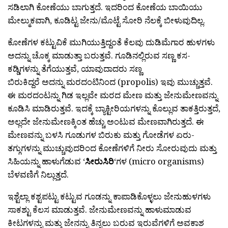
ಸಡಿಲಾಗಿ ಕೋಣೆಯು ಬಾಗುತ್ತದೆ. ಇದರಿಂದ ಕೋಣೆಯ ಬಾಯಿಯು
ಮೇಲ್ಮುಕವಾಗಿ, ಕೂಡಿಟ್ಟ ಜೇನು/ಮೊಟ್ಟೆ ಸೋರಿ ನೆಲಕ್ಕೆ ಬೀಳುವುದಿಲ್ಲ.
ಕೋಣೆಗಳ ಕಟ್ಟುವಿಕೆ ಮುಗಿಯುತ್ತಿದ್ದಂತೆ ಕೆಲವು ದುಡಿಮೆಗಾರ ಹುಳಗಳು
ಅದನ್ನು ಚೊಕ್ಕ ಮಾಡುತ್ತಾ ಬರುತ್ತವೆ. ಗೂಡಿನಲ್ಲಿರುವ ಸಣ್ಣ ಕಸ-
ಕಡ್ಡಿಗಳನ್ನು ತೆಗೆಯುತ್ತವೆ, ಯಾವುದಾದರು ಸಣ್ಣ
ಬಿರುಕಿದ್ದರೆ ಅದನ್ನು ಮರದಂಟಿನಿಂದ (propolis) ಇವು ಮುಚ್ಚುತ್ತವೆ.
ಈ ಮರದಂಟನ್ನು ಗಿಡ ಇಲ್ಲವೇ ಮರದ ಮೇಣ ಮತ್ತು ಜೇನುಮೇಣವನ್ನು
ಕೂಡಿಸಿ ಮಾಡಿರುತ್ತವೆ. ಇದಕ್ಕೆ ಬ್ಯಾಕ್ಟೀರಿಯಗಳನ್ನು ಕೊಲ್ಲುವ ತಾಕತ್ತಿರುತ್ತದೆ,
ಅಲ್ಲದೇ ಜೇನುಮೇಣಕ್ಕಿಂತ ಹೆಚ್ಚು ಅಂಟುವ ಮೇಣವಾಗಿರುತ್ತದೆ. ಈ
ಮೇಣವನ್ನು ಬಳಸಿ ಗೂಡುಗಳ ಬಿರುಕು ಮತ್ತು ಗೋಡೆಗಳ ಏರು-
ತಗ್ಗುಗಳನ್ನು ಮುಚ್ಚುವುದರಿಂದ ಕೋಣೆಗಳಿಗೆ ನೀರು ಸೋರುವುದು ಮತ್ತು
ಸಿಹಿಯನ್ನು ಹಾಳುಗೆಡುವ ‘
ಸೀರುಸಿರಿ
‘ಗಳ (micro organisms)
ಬೆಳವಣಿಗೆ ನಿಲ್ಲುತ್ತದೆ.
ಇಶ್ಟೆಲ್ಲಾ ಕಶ್ಟಪಟ್ಟು ಕಟ್ಟುವ ಗೂಡನ್ನು ಕಾಪಾಡಿಕೊಳ್ಳಲು ಜೇನುಹುಳಗಳು
ಸಾಕಶ್ಟು ಕೆಲಸ ಮಾಡುತ್ತವೆ. ಜೇನುಮೇಣವನ್ನು ಹಾಳುಮಾಡುವ
ಕೀಟಗಳನ್ನು ಮತ್ತು ಜೇನನ್ನು ತಿನ್ನಲು ಬರುವ ಇರುವೆಗಳಿಗೆ ಅವಕಾಶ