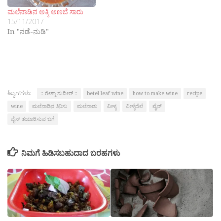
ಮಲೆನಾಡಿನ ಅಕ್ಕಿ ಅಣಬೆ ಸಾರು
15/11/2017
In "ನಡೆ-ನುಡಿ"
ಟ್ಯಾಗ್‌ಗಳು:
:: ರೇಶ್ಮಾ ಸುದೀರ್ ::
betel leaf wine
how to make wine
recipe
wine
ಮಲೆನಾಡಿನ ತಿನಿಸು
ಮಲೆನಾಡು
ವೀಳ್ಯ
ವೀಳ್ಯೆದೆಲೆ
ವೈನ್
ವೈನ್ ತಯಾರಿಸುವ ಬಗೆ
ನಿಮಗೆ ಹಿಡಿಸಬಹುದಾದ ಬರಹಗಳು