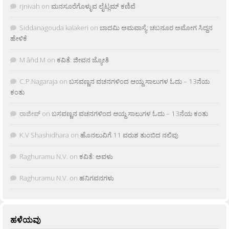
rjnivah
on
ಮನಸೂರೆಗೊಳ್ಳುವ ಲೈಟ್ಲಮ್ ಕಣಿವೆ
Siddanagouda kalakeri
on
ಬಾದಮಿ ಅಮವಾಸ್ಯೆ: ಚಬನೂರ ಅಮೋಗ ಸಿದ್ದನ
ಹೇಳಿಕೆ
M âñd M
on
ಕವಿತೆ: ಜೀವನ ಜ್ಯೋತಿ
C.P.Nagaraja
on
ಬಸವಣ್ಣನ ವಚನಗಳಿಂದ ಆಯ್ದ ಸಾಲುಗಳ ಓದು – 13ನೆಯ
ಕಂತು
ರಾಜೀವ್
on
ಬಸವಣ್ಣನ ವಚನಗಳಿಂದ ಆಯ್ದ ಸಾಲುಗಳ ಓದು – 13ನೆಯ ಕಂತು
K.V Shashidhara
on
ಹೊನಲುವಿಗೆ 11 ವರುಶ ತುಂಬಿದ ನಲಿವು
Raghuramu N.V.
on
ಕವಿತೆ: ಅವಳು
Raghuramu N.V.
on
ಹನಿಗವನಗಳು
ಹಳೆಯವು