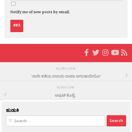
Notify me of new posts by email.
ಮುಂದಿನ ಬರಹ
“ನಾನೇ ಕಡೆಯ ದಲಾಯಿ ಲಾಮಾ ಆಗಬಹುದೇನೋ”
ಹಿಂದಿನ ಬರಹ
ಅವುಟ್ ಕೊಟ್ರೆ…
ಹುಡುಕಿ
Search
for: