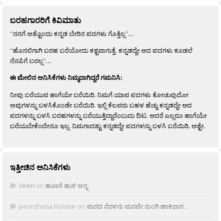
ಬರಹಗಾರರಿಗೆ ಕಿವಿಮಾತು
“ನನಗೆ ಅಶ್ಟೊಂದು ಕನ್ನಡ ಬೇರಿನ ಪದಗಳು ಗೊತ್ತಿಲ್ಲ”…
“ಹೊನಲಿಗಾಗಿ ಬರಹ ಬರೆಯೋದು ಕಶ್ಟವಾಗುತ್ತೆ. ಕನ್ನಡದ್ದೇ ಆದ ಪದಗಳು ಕೂಡಲೆ
ನೆನಪಿಗೆ ಬರಲ್ಲ”…
ಈ ಮೇಲಿನ ಅನಿಸಿಕೆಗಳು ನಿಮ್ಮದಾಗಿದ್ದರೆ ಗಮನಿಸಿ:
ನೀವು ಬರೆಯುವ ಹಾಗೆಯೇ ಬರೆಯಿರಿ. ನಿಮಗೆ ಯಾವ ಪದಗಳು ತೋಚುವುದೋ
ಅವುಗಳನ್ನು ಬಳಸಿಕೊಂಡೇ ಬರೆಯಿರಿ. ಇಲ್ಲಿ ಕೆಲವರು ಬಹಳ ಹೆಚ್ಚು ಕನ್ನಡದ್ದೇ ಆದ
ಪದಗಳನ್ನು ಬಳಸಿ ಬರಹಗಳನ್ನು ಬರೆಯುತ್ತಿದ್ದಾರೆಂಬುದು ದಿಟ. ಆದರೆ ಎಲ್ಲರೂ ಹಾಗೆಯೇ
ಬರೆಯಬೇಕೆಂದೇನೂ ಇಲ್ಲ. ನಿಮಗಾದಶ್ಟು ಕನ್ನಡದ್ದೇ ಪದಗಳನ್ನು ಬಳಸಿ ಬರೆಯಿರಿ, ಅಶ್ಟೇ.
ಇತ್ತೀಚಿನ ಅನಿಸಿಕೆಗಳು
Viren
on
ಹುಣಸೆ ಹುಳಿ ಅನ್ನ
Janardhana Relekar
on
ಮರದ ನೆರಳನು ಮರವೇ ನುಂಗಿ ಹಾಕಿದಾಗ…