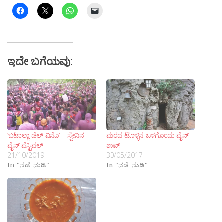
ಇದೇ ಬಗೆಯವು:
‘ಬಟಾಲ್ಲಾ ಡೆಲ್ ವಿನೊ’ – ಸ್ಪೇನಿನ
ಮರದ ಟೊಳ್ಳಿನ ಒಳಗೊಂದು ವೈನ್
ವೈನ್ ಪೆಸ್ಟಿವಲ್
ಶಾಪ್!
21/10/2019
30/05/2017
In "ನಡೆ-ನುಡಿ"
In "ನಡೆ-ನುಡಿ"