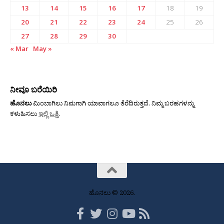
13
14
15
16
17
18
19
20
21
22
23
24
25
26
27
28
29
30
« Mar
May »
ನೀವೂ ಬರೆಯಿರಿ
ಹೊನಲು
ಮಿಂಬಾಗಿಲು ನಿಮಗಾಗಿ ಯಾವಾಗಲೂ ತೆರೆದಿರುತ್ತದೆ. ನಿಮ್ಮ ಬರಹಗಳನ್ನು
ಕಳುಹಿಸಲು
ಇಲ್ಲಿ ಒತ್ತಿ
.
ಹೊನಲು © 2026.