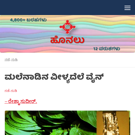
Skip to content
ನಡೆ-ನುಡಿ
ಮಲೆನಾಡಿನ ವೀಳ್ಯದೆಲೆ ವೈನ್
ನಡೆ-ನುಡಿ
–
ರೇಶ್ಮಾ ಸುದೀರ್.