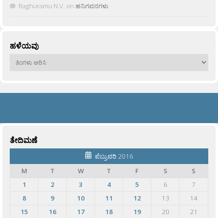
Raghuramu N.V.
on
ಹನಿಗವನಗಳು
ಹಳೆಯವು
ಹಳೆಯವು
ತೇದಿಮಣೆ
ಪೆಬ್ರುವರಿ 2016
M
T
W
T
F
S
S
1
2
3
4
5
6
7
8
9
10
11
12
13
14
15
16
17
18
19
20
21