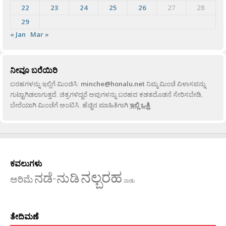
22
23
24
25
26
27
28
29
« Jan
Mar »
ನೀವೂ ಬರೆಯಿರಿ
ಬರಹಗಳನ್ನು ಇಲ್ಲಿಗೆ ಮಿಂಚಿಸಿ:
minche@honalu.net
ನಿಮ್ಮ ಮಿಂಚೆ ವಿಳಾಸವನ್ನು
ಗುಟ್ಟಾಗಿಡಲಾಗುತ್ತದೆ. ಚಿತ್ರಗಳಿದ್ದರೆ ಅವುಗಳನ್ನು ಬರಹದ ಕಡತದೊಡನೆ ಸೇರಿಸಬೇಡಿ,
ಬೇರೆಯಾಗಿ ಮಿಂಚೆಗೆ ಅಂಟಿಸಿ. ಹೆಚ್ಚಿನ ಮಾಹಿತಿಗಾಗಿ
ಇಲ್ಲಿ ಒತ್ತಿ
.
ಕವಲುಗಳು
ನಲ್ಬರಹ
ನಡೆ-ನುಡಿ
ಅರಿಮೆ
ನಾಡು
ತೇದಿಮಣೆ