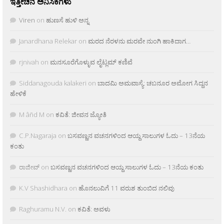
ಇತ್ತೀಚಿನ ಅನಿಸಿಕೆಗಳು
Viren
on
ಹುಣಸೆ ಹುಳಿ ಅನ್ನ
Janardhana Relekar
on
ಮರದ ನೆರಳನು ಮರವೇ ನುಂಗಿ ಹಾಕಿದಾಗ…
rjnivah
on
ಮನಸೂರೆಗೊಳ್ಳುವ ಲೈಟ್ಲಮ್ ಕಣಿವೆ
Siddanagouda kalakeri
on
ಬಾದಮಿ ಅಮವಾಸ್ಯೆ: ಚಬನೂರ ಅಮೋಗ ಸಿದ್ದನ
ಹೇಳಿಕೆ
M âñd M
on
ಕವಿತೆ: ಜೀವನ ಜ್ಯೋತಿ
C.P.Nagaraja
on
ಬಸವಣ್ಣನ ವಚನಗಳಿಂದ ಆಯ್ದ ಸಾಲುಗಳ ಓದು – 13ನೆಯ
ಕಂತು
ರಾಜೀವ್
on
ಬಸವಣ್ಣನ ವಚನಗಳಿಂದ ಆಯ್ದ ಸಾಲುಗಳ ಓದು – 13ನೆಯ ಕಂತು
K.V Shashidhara
on
ಹೊನಲುವಿಗೆ 11 ವರುಶ ತುಂಬಿದ ನಲಿವು
Raghuramu N.V.
on
ಕವಿತೆ: ಅವಳು