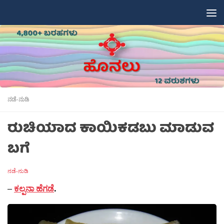
Skip to content
ನಡೆ-ನುಡಿ
ರುಚಿಯಾದ ಕಾಯಿಕಡಬು ಮಾಡುವ
ಬಗೆ
ನಡೆ-ನುಡಿ
–
ಕಲ್ಪನಾ ಹೆಗಡೆ
.