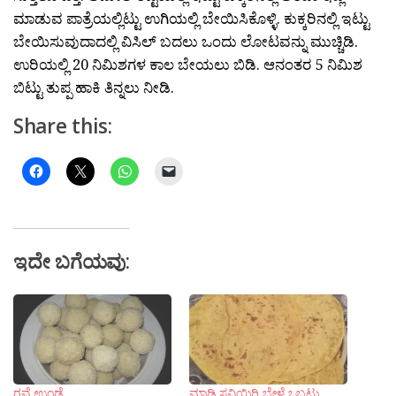
ಮಾಡುವ ಪಾತ್ರೆಯಲ್ಲಿಟ್ಟು ಉಗಿಯಲ್ಲಿ ಬೇಯಿಸಿಕೊಳ್ಳಿ. ಕುಕ್ಕರಿನಲ್ಲಿ ಇಟ್ಟು
ಬೇಯಿಸುವುದಾದಲ್ಲಿ ವಿಸಿಲ್ ಬದಲು ಒಂದು ಲೋಟವನ್ನು ಮುಚ್ಚಿಡಿ.
ಉರಿಯಲ್ಲಿ 20 ನಿಮಿಶಗಳ ಕಾಲ ಬೇಯಲು ಬಿಡಿ. ಆನಂತರ 5 ನಿಮಿಶ
ಬಿಟ್ಟು ತುಪ್ಪ ಹಾಕಿ ತಿನ್ನಲು ನೀಡಿ.
Share this:
ಇದೇ ಬಗೆಯವು:
ರವೆ ಉಂಡೆ
ಮಾಡಿ ಸವಿಯಿರಿ ಬೇಳೆ ಒಬ್ಬಟ್ಟು