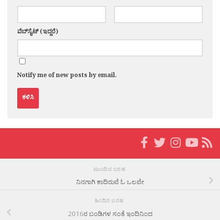
ವೆಬ್‌ಸೈಟ್ (ಇದ್ದರೆ)
Notify me of new posts by email.
ಮುಂದಿನ ಬರಹ
ನಿನಗಾಗಿ ಕಾದಿರುವೆ ಓ ಒಲವೇ
ಹಿಂದಿನ ಬರಹ
2016ರ ಬಂಡಿಗಳ ಸಂತೆ ಇಂದಿನಿಂದ