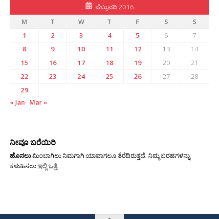
ಪೆಬ್ರುವರಿ 2016
M
T
W
T
F
S
S
1
2
3
4
5
6
7
8
9
10
11
12
13
14
15
16
17
18
19
20
21
22
23
24
25
26
27
28
29
« Jan
Mar »
ನೀವೂ ಬರೆಯಿರಿ
ಹೊನಲು
ಮಿಂಬಾಗಿಲು ನಿಮಗಾಗಿ ಯಾವಾಗಲೂ ತೆರೆದಿರುತ್ತದೆ. ನಿಮ್ಮ ಬರಹಗಳನ್ನು
ಕಳುಹಿಸಲು
ಇಲ್ಲಿ ಒತ್ತಿ
.