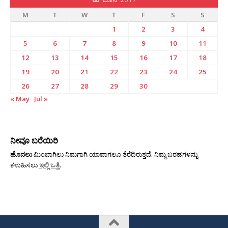
M
T
W
T
F
S
S
1
2
3
4
5
6
7
8
9
10
11
12
13
14
15
16
17
18
19
20
21
22
23
24
25
26
27
28
29
30
« May
Jul »
ನೀವೂ ಬರೆಯಿರಿ
ಹೊನಲು
ಮಿಂಬಾಗಿಲು ನಿಮಗಾಗಿ ಯಾವಾಗಲೂ ತೆರೆದಿರುತ್ತದೆ. ನಿಮ್ಮ ಬರಹಗಳನ್ನು
ಕಳುಹಿಸಲು
ಇಲ್ಲಿ ಒತ್ತಿ
.