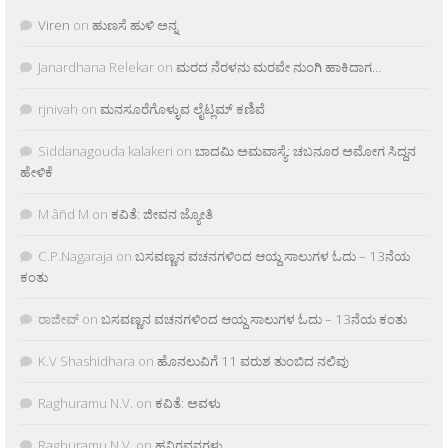
Viren
on
ಹುಣಸೆ ಹುಳಿ ಅನ್ನ
Janardhana Relekar
on
ಮರದ ನೆರಳನು ಮರವೇ ನುಂಗಿ ಹಾಕಿದಾಗ…
rjnivah
on
ಮನಸೂರೆಗೊಳ್ಳುವ ಲೈಟ್ಲಮ್ ಕಣಿವೆ
Siddanagouda kalakeri
on
ಬಾದಮಿ ಅಮವಾಸ್ಯೆ: ಚಬನೂರ ಅಮೋಗ ಸಿದ್ದನ
ಹೇಳಿಕೆ
M âñd M
on
ಕವಿತೆ: ಜೀವನ ಜ್ಯೋತಿ
C.P.Nagaraja
on
ಬಸವಣ್ಣನ ವಚನಗಳಿಂದ ಆಯ್ದ ಸಾಲುಗಳ ಓದು – 13ನೆಯ
ಕಂತು
ರಾಜೀವ್
on
ಬಸವಣ್ಣನ ವಚನಗಳಿಂದ ಆಯ್ದ ಸಾಲುಗಳ ಓದು – 13ನೆಯ ಕಂತು
K.V Shashidhara
on
ಹೊನಲುವಿಗೆ 11 ವರುಶ ತುಂಬಿದ ನಲಿವು
Raghuramu N.V.
on
ಕವಿತೆ: ಅವಳು
Raghuramu N.V.
on
ಹನಿಗವನಗಳು