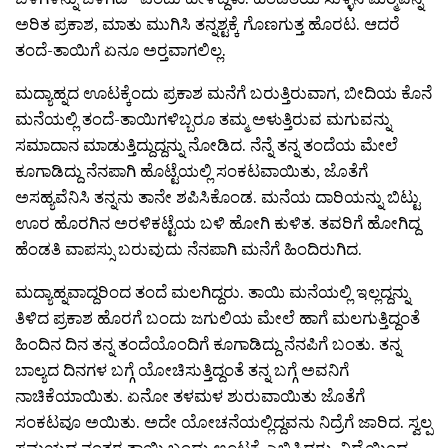
ಅರಿತ ಪ್ರಕಾಶ, ಮಾತು ಮುಗಿಸಿ ತನ್ನಶ್ಟಕ್ಕೆ ಗೊಣಗುತ್ತ ಹೊರಟ. ಆದರೆ
ತಂದೆ-ತಾಯಿಗೆ ಏನೂ ಅರ‍್ತವಾಗಲಿಲ್ಲ.
ಮದ್ಯಾಹ್ನದ ಊಟಕ್ಕೆಂದು ಪ್ರಕಾಶ ಮನೆಗೆ ಬರುತ್ತಿರುವಾಗ, ಬೀದಿಯ ಕೊನೆ
ಮನೆಯಲ್ಲಿ ತಂದೆ-ತಾಯಿಗಳಿಬ್ಬರೂ ತಮ್ಮ ಅಳುತ್ತಿರುವ ಮಗುವನ್ನು
ಸಮಾದಾನ ಮಾಡುತ್ತಿದ್ದುದ್ದನ್ನು ನೋಡಿದ. ನೆನ್ನೆ ತನ್ನ ತಂದೆಯ ಮೇಲೆ
ಕೂಗಾಡಿದ್ದು ನೆನಪಾಗಿ ಹೊಟ್ಟೆಯಲ್ಲಿ ಸಂಕಟವಾಯಿತು, ಜೊತೆಗೆ
ಅಸಹ್ಯವೆನಿಸಿ ತನ್ನನು ತಾನೇ ಶಪಿಸಿಕೊಂಡ. ಮನೆಯ ದಾರಿಯನ್ನು ಬಿಟ್ಟು
ಊರ ಹೊರಗಿನ ಅರಳಿಕಟ್ಟೆಯ ಬಳಿ ಹೋಗಿ ಕುಳಿತ. ತವರಿಗೆ ಹೋಗಿದ್ದ
ಹೆಂಡತಿ ವಾಪಸ್ಸು ಬರುವುದು ನೆನಪಾಗಿ ಮನೆಗೆ ಹಿಂದಿರುಗಿದ.
ಮದ್ಯಾಹ್ನವಾದ್ದರಿಂದ ತಂದೆ ಮಲಗಿದ್ದರು. ತಾಯಿ ಮನೆಯಲ್ಲಿ ಇಲ್ಲದ್ದನ್ನು
ತಿಳಿದ ಪ್ರಕಾಶ ಹೊರಗೆ ಬಂದು ಜಗುಲಿಯ ಮೇಲೆ ಹಾಗೆ ಮಲಗುತ್ತಿದ್ದಂತೆ
ಹಿಂದಿನ ದಿನ ತನ್ನ ತಂದೆಯೊಂದಿಗೆ ಕೂಗಾಡಿದ್ದು ನೆನಪಿಗೆ ಬಂತು. ತನ್ನ
ಬಾಲ್ಯದ ದಿನಗಳ ಬಗ್ಗೆ ಯೋಚಿಸುತ್ತಿದ್ದಂತೆ ತನ್ನ ಬಗ್ಗೆ ಅವನಿಗೆ
ನಾಚಿಕೆಯಾಯಿತು. ಏನೋ ತಳಮಳ ಶುರುವಾಯಿತು ಜೊತೆಗೆ
ಸಂಕಟವೂ ಅಯಿತು. ಅದೇ ಯೋಚನೆಯಲ್ಲಿದ್ದವನು ನಿದ್ರೆಗೆ ಜಾರಿದ. ಸ್ವಲ್ಪ
ಸಮಯದ ನಂತರ ತಾಯಿ ಬಂದು ಊಟಕ್ಕೆ ಎಬ್ಬಿಸಿದರು. ನಿದ್ರೆಯಿಂದ