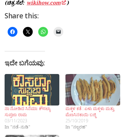
(ಚಿತ್ರ ಸೆಲೆ:
wikihow.com
)
Share this:
ಇದೇ ಬಗೆಯವು:
ನಾ ನೋಡಿದ ಸಿನೆಮಾ: ಕೌಸಲ್ಯಾ
ಮಕ್ಕಳ ಕತೆ : ಏಳು ಮಕ್ಕಳು ಮತ್ತು
ಸುಪ್ರಜಾ ರಾಮ
ಮೆಣಸಿನಕಾಯಿ ಬಜ್ಜಿ
03/11/2023
25/10/2019
In "ನಡೆ-ನುಡಿ"
In "ನಲ್ಬರಹ"