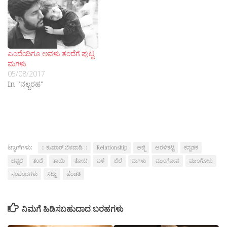
ಎಂದೆಂದಿಗೂ ಅವಳು ತಂದೆಗೆ ಪುಟ್ಟ
ಮಗಳು
05/08/2017
In "ನಲ್ಬರಹ"
ಟ್ಯಾಗ್‌ಗಳು:
:: ಕುಮಾರ್ ಬೆಳವಾಡಿ ::
Relationship
ಅಜ್ಜಿ
ಅರಳಿಕಟ್ಟೆ
ಕನ್ನಡಕ
ಚಪ್ಪಲಿ
ತಂದೆ
ತಾಯಿ
ತೋಟ
ಬಳೆ
ಬೆಲೆ
ಮಗಳು
ಮುಂಗೋಪ
ಮುಂಗೋಪಿ
ಸಂಬಂದಗಳು
ಸಿಟ್ಟು
ಹೆಂಡತಿ
ನಿಮಗೆ ಹಿಡಿಸಬಹುದಾದ ಬರಹಗಳು