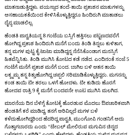
ಮಾತನಾಡುತ್ತಿದ್ದಳು. ವಯಸ್ಸಾದ ತಂದೆ-ತಾಯಿ ಪ್ರಕಾಶನ ಮಾತುಗಳನ್ನು
ಅಸಹಾಯಕತೆಯಿಂದ ಕೇಳಿಸಿಕೊಳ್ಳುತ್ತಿದ್ದರೂ ಹಿಂದಿರುಗಿ ಮಾತಾಡಲು
ದೈರ‍್ಯ ಮಾಡಲಿಲ್ಲ.
ಹೆಂಡತಿ ಪಾರ‍್ವತಿಯನ್ನ 8 ಗಂಟೆಯ ಬಸ್ಸಿಗೆ ಹತ್ತಿಸಲು ಪಟ್ಟಣದವರೆಗೆ
ಹೋಗಿದ್ದ ಪ್ರಕಾಶ ಹಿಂದಿರುಗಿ ಮನೆಗೆ ಬಂದು ತಿಂಡಿ ತಿನ್ನಲು ಕುಳಿತಾಗ,
ತನ್ನ ಮಗಳ ಪುಟ್ಟ ಕೈ ಟಾಟಾ ಮಾಡಿದ್ದನ್ನ ನೆನೆಸಿಕೊಂಡಾಗ ಮನಸ್ಸಿಗೆ
ಹಿತವೆನ್ನಿಸಿತು. ತಿಂಡಿ ಮುಗಿಸಿ ತೋಟದ ಕಡೆ ನಡೆದ. ಎಂದಿನಂತೆ ಸಂಜೆ 5
ಗಂಟೆಗೆ ಮನೆಗೆ ಪ್ರಕಾಶ ಮನೆಗೆ ಬಂದ. ಬಾಗಿಲ ಬಳಿ ಆತನ ತಾಯಿ
ಲಕ್ಶ್ಮಮ್ಮ ತನ್ನ ಕಿತ್ತುಹೋಗಿದ್ದ ಚಪ್ಪಲಿ ಸರಿಮಾಡಿಕೊಳ್ಳುತ್ತಿದ್ದರು. ಮಗನನ್ನು
ಕಂಡ ತಾಯಿ ಟೀ ತರಲು ಒಳಗೆ ಹೋದಳು. ಟೀ ಕುಡಿದು ಹೊರಗೆ
ಹೋದವ ರಾತ್ರಿ 9 ಕ್ಕೆ ಮನೆಗೆ ಬಂದವನೇ ಊಟ ಮುಗಿಸಿ ಮಲಗಿದ.
ಮಾರನೆಯ ದಿನ ಬೆಳಿಗ್ಗೆ ತೋಟಕ್ಕೆ ಹೊರಡುವ ಮೊದಲು ಔಪಚಾರಿಕವಾಗಿ
ಹೆಂಡತಿಗೆ ಕರೆ ಮಾಡಿದ್ದ. ತನಗೆ ಅರಿವಿಲ್ಲದೆ ಮಗಳ ಬಳೆ
ಕಳೆದುಹೋಗಿದ್ದರಿಂದ ಹೆದರಿದ್ದ ಪಾರ‍್ವತಿ, ಮುಂಗೋಪಿ ಗಂಡನಿಗೆ ಅದು
ಗೊತ್ತಾಗಬಾರದು ಎಂದು “ಟೇಬಲ್ ಮೇಲಿರುವ ಮಗುವಿನ ಚಿನ್ನದ
ಬಳೆಗಳನ್ನು ಒಳಗಿಡಿ” ಎಂದು ಹೇಳಿದ್ದಳು. ಹೆಂಡತಿಯ ಸುಳ್ಳಿನ ಮರ‍್ಮವನ್ನ