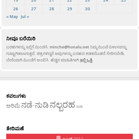
26
27
28
29
30
« May
Jul »
ನೀವೂ ಬರೆಯಿರಿ
ಬರಹಗಳನ್ನು ಇಲ್ಲಿಗೆ ಮಿಂಚಿಸಿ:
minche@honalu.net
ನಿಮ್ಮ ಮಿಂಚೆ ವಿಳಾಸವನ್ನು
ಗುಟ್ಟಾಗಿಡಲಾಗುತ್ತದೆ. ಚಿತ್ರಗಳಿದ್ದರೆ ಅವುಗಳನ್ನು ಬರಹದ ಕಡತದೊಡನೆ ಸೇರಿಸಬೇಡಿ,
ಬೇರೆಯಾಗಿ ಮಿಂಚೆಗೆ ಅಂಟಿಸಿ. ಹೆಚ್ಚಿನ ಮಾಹಿತಿಗಾಗಿ
ಇಲ್ಲಿ ಒತ್ತಿ
.
ಕವಲುಗಳು
ನಲ್ಬರಹ
ನಡೆ-ನುಡಿ
ಅರಿಮೆ
ನಾಡು
ತೇದಿಮಣೆ
ಜೂನ್ 2017