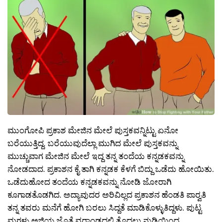
ಮುಂಗೋಪಿ ಪ್ರಕಾಶ ಮೇಜಿನ ಮೇಲೆ ಪುಸ್ತಕವನ್ನಿಟ್ಟು ಏನೋ
ಬರೆಯುತ್ತಿದ್ದ. ಬರೆಯುವುದೆಲ್ಲಾ ಮುಗಿದ ಮೇಲೆ ಪುಸ್ತಕವನ್ನು
ಮುಚ್ಚುವಾಗ ಮೇಜಿನ ಮೇಲೆ ಇದ್ದ ತನ್ನ ತಂದೆಯ ಕನ್ನಡಕವನ್ನು
ನೋಡದಾದ. ಪ್ರಕಾಶನ ಕೈ ತಾಗಿ ಕನ್ನಡಕ ಕೆಳಗೆ ಬಿದ್ದು ಒಡೆದು ಹೋಯಿತು.
ಒಡೆದುಹೋದ ತಂದೆಯ ಕನ್ನಡಕವನ್ನು ನೋಡಿ ಜೋರಾಗಿ
ಕೂಗಾಡತೊಡಗಿದ. ಅದ್ಯಾವುದರ ಅರಿವಿಲ್ಲದ ಪ್ರಕಾಶನ ಹೆಂಡತಿ ಪಾರ‍್ವತಿ
ತನ್ನ ತವರು ಮನೆಗೆ ಹೋಗಿ ಬರಲು ಸಿದ್ದತೆ ಮಾಡಿಕೊಳ್ಳುತಿದ್ದಳು. ಪುಟ್ಟ
ಮಗಳು ಅಜ್ಜಿಯ ಜೊತೆ ವರಾಂಡದಲ್ಲಿ ತೊದಲು ನುಡಿಯಿಂದ