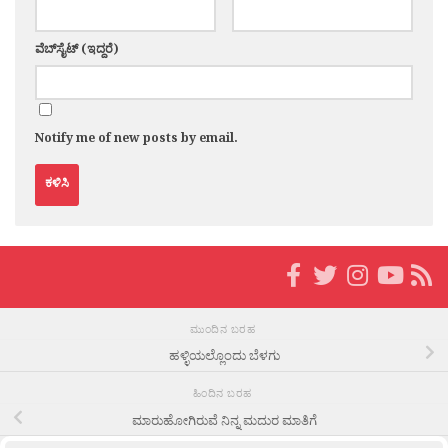
ವೆಬ್‌ಸೈಟ್ (ಇದ್ದರೆ)
Notify me of new posts by email.
ಮುಂದಿನ ಬರಹ
ಹಳ್ಳಿಯಲ್ಲೊಂದು ಬೆಳಗು
ಹಿಂದಿನ ಬರಹ
ಮಾರುಹೋಗಿರುವೆ ನಿನ್ನ ಮದುರ ಮಾತಿಗೆ