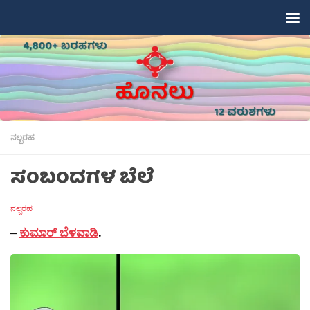
Skip to content
ನಲ್ಬರಹ
ಸಂಬಂದಗಳ ಬೆಲೆ
ನಲ್ಬರಹ
–
ಕುಮಾರ್ ಬೆಳವಾಡಿ
.