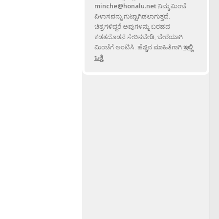
minche@honalu.net
ನಿಮ್ಮ ಮಿಂಚೆ
ವಿಳಾಸವನ್ನು ಗುಟ್ಟಾಗಿಡಲಾಗುತ್ತದೆ.
ಚಿತ್ರಗಳಿದ್ದರೆ ಅವುಗಳನ್ನು ಬರಹದ
ಕಡತದೊಡನೆ ಸೇರಿಸಬೇಡಿ, ಬೇರೆಯಾಗಿ
ಮಿಂಚೆಗೆ ಅಂಟಿಸಿ. ಹೆಚ್ಚಿನ ಮಾಹಿತಿಗಾಗಿ
ಇಲ್ಲಿ
ಒತ್ತಿ
.