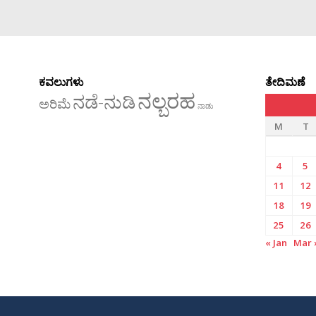
ಕವಲುಗಳು
ತೇದಿಮಣೆ
ನಲ್ಬರಹ
ನಡೆ-ನುಡಿ
ಅರಿಮೆ
ನಾಡು
M
T
4
5
11
12
18
19
25
26
« Jan
Mar 