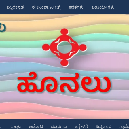
ಎಲ್ಲರಕನ್ನಡ
ಈ ಮಿಂಬಾಗಿಲ ಬಗ್ಗೆ
ಕಡತಗಳು
ವೀಡಿಯೋಗಳು
ು
ಸುತ್ತಾಟ
ಆಟೋಟ
ವಚನಗಳು
ತನ್ನೇಳಿಗೆ
ಹಿನ್ನಡವಳಿ
ಗ್ಯಾಜೆ