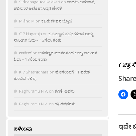
Siddanagouda kalakeri
on
ಬಾದಮಿ ಅಮವಾಸ್ಯೆ:
ಚಬನೂರ ಅಮೋಗ ಸಿದ್ದನ ಹೇಳಿಕೆ
M âñd M
on
ಕವಿತೆ: ಜೀವನ ಜ್ಯೋತಿ
C.P.Nagaraja
on
ಬಸವಣ್ಣನ ವಚನಗಳಿಂದ ಆಯ್ದ
ಸಾಲುಗಳ ಓದು – 13ನೆಯ ಕಂತು
ರಾಜೀವ್
on
ಬಸವಣ್ಣನ ವಚನಗಳಿಂದ ಆಯ್ದ ಸಾಲುಗಳ
ಓದು – 13ನೆಯ ಕಂತು
( ಚಿತ್ರ ಸ
K.V Shashidhara
on
ಹೊನಲುವಿಗೆ 11 ವರುಶ
Share
ತುಂಬಿದ ನಲಿವು
Raghuramu N.V.
on
ಕವಿತೆ: ಅವಳು
Raghuramu N.V.
on
ಹನಿಗವನಗಳು
ಇದೇ 
ಹಳೆಯವು