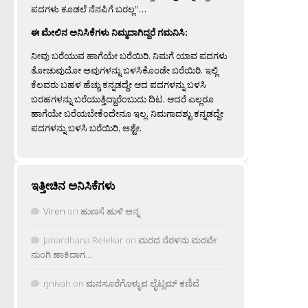
ಪದಗಳು ಕೂಡಲೆ ನೆನಪಿಗೆ ಬರಲ್ಲ”…
ಈ ಮೇಲಿನ ಅನಿಸಿಕೆಗಳು ನಿಮ್ಮದಾಗಿದ್ದರೆ ಗಮನಿಸಿ:
ನೀವು ಬರೆಯುವ ಹಾಗೆಯೇ ಬರೆಯಿರಿ. ನಿಮಗೆ ಯಾವ ಪದಗಳು
ತೋಚುವುದೋ ಅವುಗಳನ್ನು ಬಳಸಿಕೊಂಡೇ ಬರೆಯಿರಿ. ಇಲ್ಲಿ
ಕೆಲವರು ಬಹಳ ಹೆಚ್ಚು ಕನ್ನಡದ್ದೇ ಆದ ಪದಗಳನ್ನು ಬಳಸಿ
ಬರಹಗಳನ್ನು ಬರೆಯುತ್ತಿದ್ದಾರೆಂಬುದು ದಿಟ. ಆದರೆ ಎಲ್ಲರೂ
ಹಾಗೆಯೇ ಬರೆಯಬೇಕೆಂದೇನೂ ಇಲ್ಲ. ನಿಮಗಾದಶ್ಟು ಕನ್ನಡದ್ದೇ
ಪದಗಳನ್ನು ಬಳಸಿ ಬರೆಯಿರಿ, ಅಶ್ಟೇ.
ಇತ್ತೀಚಿನ ಅನಿಸಿಕೆಗಳು
Viren
on
ಹುಣಸೆ ಹುಳಿ ಅನ್ನ
Janardhana Relekar
on
ಮರದ ನೆರಳನು ಮರವೇ
ನುಂಗಿ ಹಾಕಿದಾಗ…
rjnivah
on
ಮನಸೂರೆಗೊಳ್ಳುವ ಲೈಟ್ಲಮ್ ಕಣಿವೆ