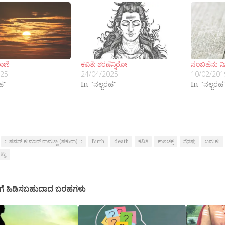
ರಾಣಿ
ಕವಿತೆ: ಶರಣೆನ್ನಿರೋ
ನಂಬಿಹೆನು ನಿ
025
24/04/2025
10/02/201
ರಹ"
In "ನಲ್ಬರಹ"
In "ನಲ್ಬರಹ
:: ಪವನ್ ಕುಮಾರ್ ರಾಮಣ್ಣ (ಪಕುರಾ) ::
Birth
death
ಕವಿತೆ
ಕಾಲಚಕ್ರ
ನೆನಪು
ಬದುಕು
ಟ್ಟು
ಗೆ ಹಿಡಿಸಬಹುದಾದ ಬರಹಗಳು