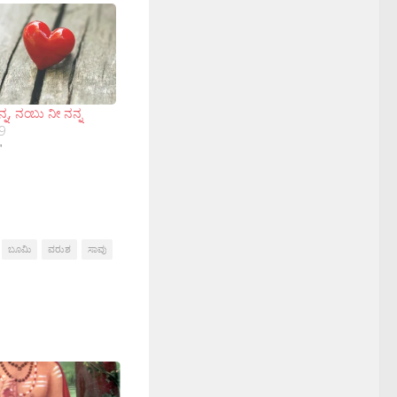
ನ್ನ, ನಂಬು ನೀ ನನ್ನ
9
"
ಬೂಮಿ
ವರುಶ
ಸಾವು