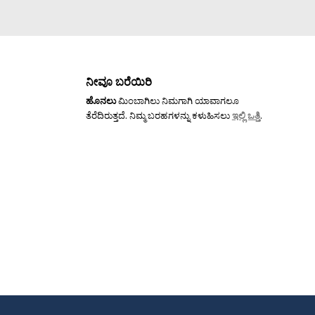
ನೀವೂ ಬರೆಯಿರಿ
ಹೊನಲು
ಮಿಂಬಾಗಿಲು ನಿಮಗಾಗಿ ಯಾವಾಗಲೂ
ತೆರೆದಿರುತ್ತದೆ. ನಿಮ್ಮ ಬರಹಗಳನ್ನು ಕಳುಹಿಸಲು
ಇಲ್ಲಿ ಒತ್ತಿ
.