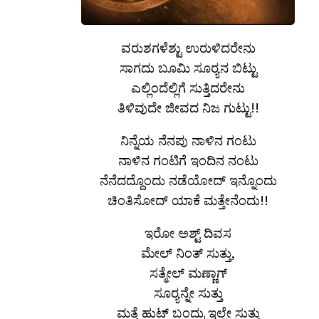
ವರುಶಗಳೆಶ್ಟು ಉರುಳಿದರೇನು
ಸಾಗದು ಬೂಮಿ ಸೂರ‍್ಯನ ಬಿಟ್ಟು
ಎಲ್ಲಿಂದೆಲ್ಲಿಗೆ ಸುತ್ತಿದರೇನು
ತಿಳಿವುದೇ ಜೀವದ ನಿಜ ಗುಟ್ಟು!!
ನಿನ್ನೆಯ ನೆನಪು ನಾಳಿನ ಗಂಟು
ನಾಳಿನ ಗಂಟಿಗೆ ಇಂದಿನ ನಂಟು
ನೆನೆದದ್ದೊಂದು ನಡೆಯೋದ್ ಇನ್ನೊಂದು
ಚಿಂತಿಸೋದ್ ಯಾಕೆ ಮತ್ತೇನೆಂದು!!
ಇರೋ ಅಶ್ಟ್ ದಿವಸ
ಮೇಲ್ ನಿಂತ್ ಸುತ್ತು,
ಸತ್ಮೇಲ್ ಮಣ್ಣಾಗ್
ಸೂರ‍್ಯನ್ನೇ ಸುತ್ತು
ಮತ್ತೆ ಹುಟ್ ಬಂದ್ರು ಇಲ್ಲೇ ಸುತ್ತು