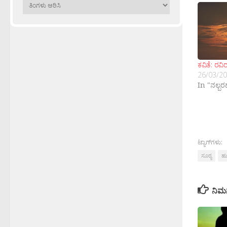
ಹಳೆಯವು
ಕವಿತೆ: ರವಿ
26/03/2
In "ನಲ್ಬ
ಟ್ಯಾಗ್‌ಗಳು:
ಸೂರ‍್ಯ
ಹು
ನಿಮ