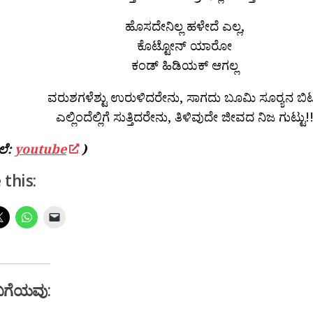
ಹೊಸದೇನಿಲ್ಲ ಹಳೇದೆ ಎಲ್ಲ,
ಕೊಟ್ಟೋನ್ ಯಾರೋ
ಕಂಡ್ ಹಿಡಿಯಕ್ ಆಗಲ್ಲ
ವರುಶಗಳೆಶ್ಟು ಉರುಳಿದರೇನು, ಸಾಗದು ಬೂಮಿ ಸೂರ‍್ಯನ ಬಿಟ್
ಎಲ್ಲಿಂದೆಲ್ಲಿಗೆ ಸುತ್ತಿದರೇನು, ತಿಳಿವುದೇ ಜೀವದ ನಿಜ ಗುಟ್ಟು!
ೆಲೆ:
youtube
)
 this:
ಬಗೆಯವು: