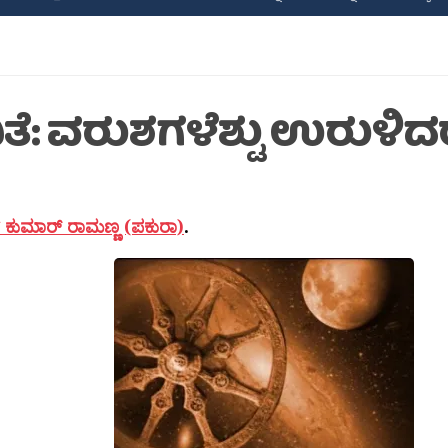
ಿತೆ: ವರುಶಗಳೆಶ್ಟು ಉರುಳಿ
ಕುಮಾರ್ ರಾಮಣ್ಣ (ಪಕುರಾ)
.