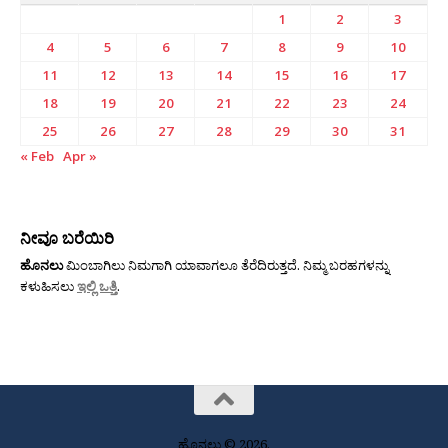
1
2
3
4
5
6
7
8
9
10
11
12
13
14
15
16
17
18
19
20
21
22
23
24
25
26
27
28
29
30
31
« Feb
Apr »
ನೀವೂ ಬರೆಯಿರಿ
ಹೊನಲು
ಮಿಂಬಾಗಿಲು ನಿಮಗಾಗಿ ಯಾವಾಗಲೂ ತೆರೆದಿರುತ್ತದೆ. ನಿಮ್ಮ ಬರಹಗಳನ್ನು
ಕಳುಹಿಸಲು
ಇಲ್ಲಿ ಒತ್ತಿ
.
ಹೊನಲು © 2026.