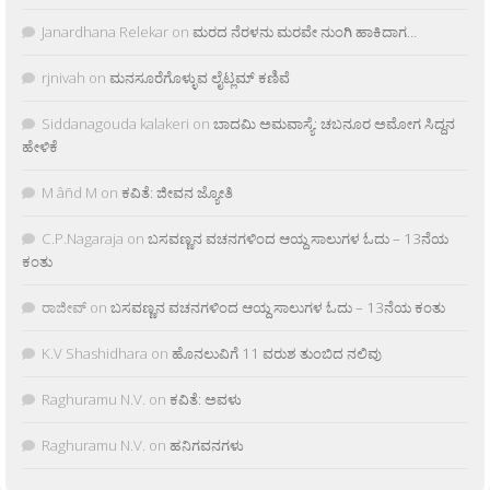
Janardhana Relekar
on
ಮರದ ನೆರಳನು ಮರವೇ ನುಂಗಿ ಹಾಕಿದಾಗ…
rjnivah
on
ಮನಸೂರೆಗೊಳ್ಳುವ ಲೈಟ್ಲಮ್ ಕಣಿವೆ
Siddanagouda kalakeri
on
ಬಾದಮಿ ಅಮವಾಸ್ಯೆ: ಚಬನೂರ ಅಮೋಗ ಸಿದ್ದನ
ಹೇಳಿಕೆ
M âñd M
on
ಕವಿತೆ: ಜೀವನ ಜ್ಯೋತಿ
C.P.Nagaraja
on
ಬಸವಣ್ಣನ ವಚನಗಳಿಂದ ಆಯ್ದ ಸಾಲುಗಳ ಓದು – 13ನೆಯ
ಕಂತು
ರಾಜೀವ್
on
ಬಸವಣ್ಣನ ವಚನಗಳಿಂದ ಆಯ್ದ ಸಾಲುಗಳ ಓದು – 13ನೆಯ ಕಂತು
K.V Shashidhara
on
ಹೊನಲುವಿಗೆ 11 ವರುಶ ತುಂಬಿದ ನಲಿವು
Raghuramu N.V.
on
ಕವಿತೆ: ಅವಳು
Raghuramu N.V.
on
ಹನಿಗವನಗಳು