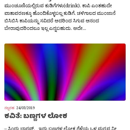
ಮುಂಚೂಣಿಯಲ್ಲಿರುವ ಕುಡಿಗೆಗಳು(drink). ಕಾಪಿ ಎಂತಹುದೇ
ವಾತಾವರಣಕ್ಕೂ ಹೊಂದಿಕೊಳ್ಳಬಲ್ಲ ಕುಡಿಗೆ. ಚಳಿಗಾಲದ ಮುಂಜಾನೆ
ಬಿಸಿಬಿಸಿ ಕಾಪಿಯನ್ನು ಸವಿದರೆ ಅದರಿಂದ ಸಿಗುವ ಆನಂದ
ಬೇರಾವುದರಿಂದಲೂ ಇಲ್ಲ ಎನ್ನಬಹುದು. ಅದೇ...
ನಲ್ಬರಹ
24/03/2019
ಕವಿತೆ: ಬಣ್ಣಗಳ ಲೋಕ
– ಸಿಂದು ಬಾರ‍್ಗವ್. ಇದು ಬಣ್ಣಗಳ ಲೋಕ ಗೆಳೆಯ ಒಳ ಮರ‍್ಮವ ನೀ