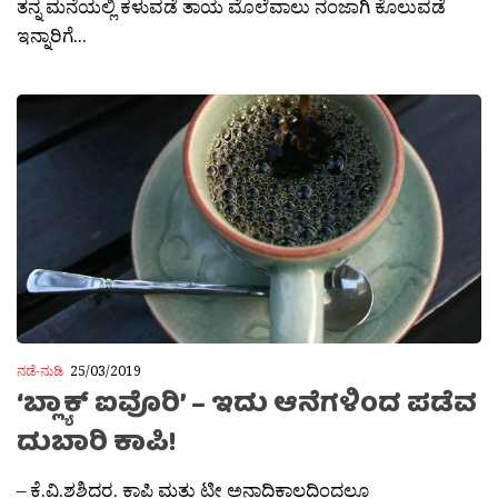
ತನ್ನ ಮನೆಯಲ್ಲಿ ಕಳುವಡೆ ತಾಯ ಮೊಲೆವಾಲು ನಂಜಾಗಿ ಕೊಲುವಡೆ
ಇನ್ನಾರಿಗೆ...
ನಡೆ-ನುಡಿ
25/03/2019
‘ಬ್ಲ್ಯಾಕ್ ಐವೊರಿ’ – ಇದು ಆನೆಗಳಿಂದ ಪಡೆವ
ದುಬಾರಿ ಕಾಪಿ!
– ಕೆ.ವಿ.ಶಶಿದರ. ಕಾಪಿ ಮತ್ತು ಟೀ ಅನಾದಿಕಾಲದಿಂದಲೂ