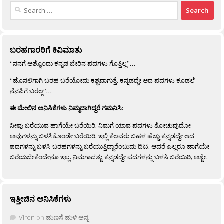
Search
for:
ಬರಹಗಾರರಿಗೆ ಕಿವಿಮಾತು
“ನನಗೆ ಅಶ್ಟೊಂದು ಕನ್ನಡ ಬೇರಿನ ಪದಗಳು ಗೊತ್ತಿಲ್ಲ”…
“ಹೊನಲಿಗಾಗಿ ಬರಹ ಬರೆಯೋದು ಕಶ್ಟವಾಗುತ್ತೆ. ಕನ್ನಡದ್ದೇ ಆದ ಪದಗಳು ಕೂಡಲೆ
ನೆನಪಿಗೆ ಬರಲ್ಲ”…
ಈ ಮೇಲಿನ ಅನಿಸಿಕೆಗಳು ನಿಮ್ಮದಾಗಿದ್ದರೆ ಗಮನಿಸಿ:
ನೀವು ಬರೆಯುವ ಹಾಗೆಯೇ ಬರೆಯಿರಿ. ನಿಮಗೆ ಯಾವ ಪದಗಳು ತೋಚುವುದೋ
ಅವುಗಳನ್ನು ಬಳಸಿಕೊಂಡೇ ಬರೆಯಿರಿ. ಇಲ್ಲಿ ಕೆಲವರು ಬಹಳ ಹೆಚ್ಚು ಕನ್ನಡದ್ದೇ ಆದ
ಪದಗಳನ್ನು ಬಳಸಿ ಬರಹಗಳನ್ನು ಬರೆಯುತ್ತಿದ್ದಾರೆಂಬುದು ದಿಟ. ಆದರೆ ಎಲ್ಲರೂ ಹಾಗೆಯೇ
ಬರೆಯಬೇಕೆಂದೇನೂ ಇಲ್ಲ. ನಿಮಗಾದಶ್ಟು ಕನ್ನಡದ್ದೇ ಪದಗಳನ್ನು ಬಳಸಿ ಬರೆಯಿರಿ, ಅಶ್ಟೇ.
ಇತ್ತೀಚಿನ ಅನಿಸಿಕೆಗಳು
Viren
on
ಹುಣಸೆ ಹುಳಿ ಅನ್ನ