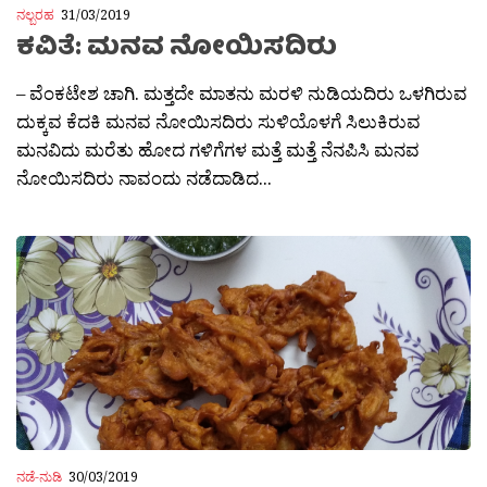
ನಲ್ಬರಹ
31/03/2019
ಕವಿತೆ: ಮನವ ನೋಯಿಸದಿರು
– ವೆಂಕಟೇಶ ಚಾಗಿ. ಮತ್ತದೇ ಮಾತನು ಮರಳಿ ನುಡಿಯದಿರು ಒಳಗಿರುವ
ದುಕ್ಕವ ಕೆದಕಿ ಮನವ ನೋಯಿಸದಿರು ಸುಳಿಯೊಳಗೆ ಸಿಲುಕಿರುವ
ಮನವಿದು ಮರೆತು ಹೋದ ಗಳಿಗೆಗಳ ಮತ್ತೆ ಮತ್ತೆ ನೆನಪಿಸಿ ಮನವ
ನೋಯಿಸದಿರು ನಾವಂದು ನಡೆದಾಡಿದ...
ನಡೆ-ನುಡಿ
30/03/2019