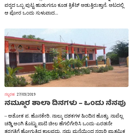
ವರ‍್ಶದ ಒಬ್ಬ ಪುಟ್ಟ ಹುಡುಗನೂ ಕೂಡ ಕ್ರಿಕೆಟ್ ಆಡುತ್ತಿರುತ್ತಾನೆ. ಆಟದಲ್ಲಿ
ಆ ಪೋರ ಒಂದು ಸುಳುವಾದ...
ನಲ್ಬರಹ
27/03/2019
ನಮ್ಮೂರ ಶಾಲಾ ದಿನಗಳು – ಒಂದು ನೆನಪು
– ಅಶೋಕ ಪ. ಹೊನಕೇರಿ. ನಾಲ್ಕು ದಶಕಗಳ ಹಿಂದಿನ ಹೊತ್ತು. ನಾವೆಲ್ಲ
ಚಡ್ಡಿ ಅಂಗಿ ತೊಟ್ಟು ಪಾಟಿ ಚೀಲ ಹೆಗಲಿಗೇರಿಸಿ ಒಂದು-ಎರಡನೇ
ತರಗತಿಗೆ ಹೋಗುತ್ತಿದ್ದ ಕಾಲವದು. ನಮ್ಮ ಮನೆಯಿಂದ ಸರ‍್ಕಾರಿ ಪ್ರಾತಮಿಕ