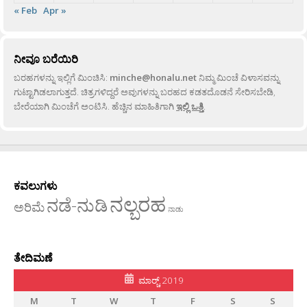
« Feb
Apr »
ನೀವೂ ಬರೆಯಿರಿ
ಬರಹಗಳನ್ನು ಇಲ್ಲಿಗೆ ಮಿಂಚಿಸಿ:
minche@honalu.net
ನಿಮ್ಮ ಮಿಂಚೆ ವಿಳಾಸವನ್ನು
ಗುಟ್ಟಾಗಿಡಲಾಗುತ್ತದೆ. ಚಿತ್ರಗಳಿದ್ದರೆ ಅವುಗಳನ್ನು ಬರಹದ ಕಡತದೊಡನೆ ಸೇರಿಸಬೇಡಿ,
ಬೇರೆಯಾಗಿ ಮಿಂಚೆಗೆ ಅಂಟಿಸಿ. ಹೆಚ್ಚಿನ ಮಾಹಿತಿಗಾಗಿ
ಇಲ್ಲಿ ಒತ್ತಿ
.
ಕವಲುಗಳು
ನಲ್ಬರಹ
ನಡೆ-ನುಡಿ
ಅರಿಮೆ
ನಾಡು
ತೇದಿಮಣೆ
ಮಾರ್‍ಚ್ 2019
M
T
W
T
F
S
S