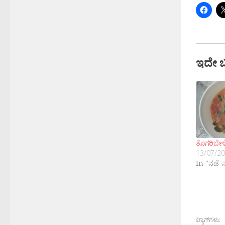
ಇದೇ 
ತೊಗರಿಬೇಳೆ
13/07/2
In "ನಡೆ-
ಟ್ಯಾಗ್‌ಗಳು: