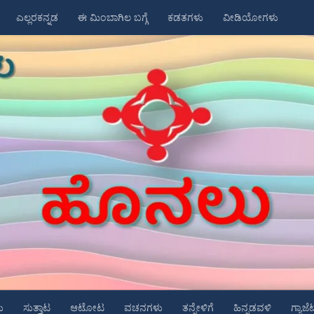
ಎಲ್ಲರಕನ್ನಡ
ಈ ಮಿಂಬಾಗಿಲ ಬಗ್ಗೆ
ಕಡತಗಳು
ವೀಡಿಯೋಗಳು
ು
ಸುತ್ತಾಟ
ಆಟೋಟ
ವಚನಗಳು
ತನ್ನೇಳಿಗೆ
ಹಿನ್ನಡವಳಿ
ಗ್ಯಾಜೆ