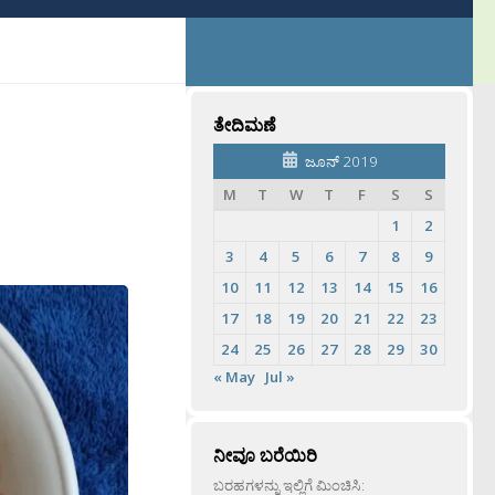
ತೇದಿಮಣೆ
ಜೂನ್ 2019
M
T
W
T
F
S
S
1
2
3
4
5
6
7
8
9
10
11
12
13
14
15
16
17
18
19
20
21
22
23
24
25
26
27
28
29
30
« May
Jul »
ನೀವೂ ಬರೆಯಿರಿ
ಬರಹಗಳನ್ನು ಇಲ್ಲಿಗೆ ಮಿಂಚಿಸಿ: