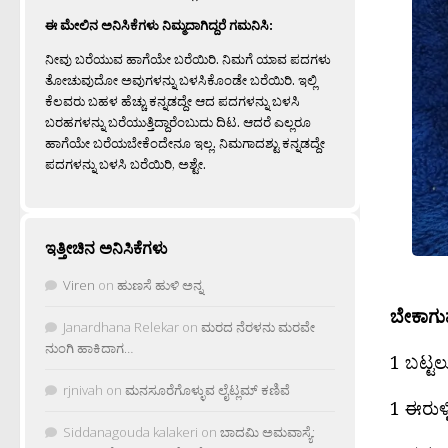
ಈ ಮೇಲಿನ ಅನಿಸಿಕೆಗಳು ನಿಮ್ಮದಾಗಿದ್ದರೆ ಗಮನಿಸಿ:
ನೀವು ಬರೆಯುವ ಹಾಗೆಯೇ ಬರೆಯಿರಿ. ನಿಮಗೆ ಯಾವ ಪದಗಳು
ತೋಚುವುದೋ ಅವುಗಳನ್ನು ಬಳಸಿಕೊಂಡೇ ಬರೆಯಿರಿ. ಇಲ್ಲಿ
ಕೆಲವರು ಬಹಳ ಹೆಚ್ಚು ಕನ್ನಡದ್ದೇ ಆದ ಪದಗಳನ್ನು ಬಳಸಿ
ಬರಹಗಳನ್ನು ಬರೆಯುತ್ತಿದ್ದಾರೆಂಬುದು ದಿಟ. ಆದರೆ ಎಲ್ಲರೂ
ಹಾಗೆಯೇ ಬರೆಯಬೇಕೆಂದೇನೂ ಇಲ್ಲ. ನಿಮಗಾದಶ್ಟು ಕನ್ನಡದ್ದೇ
ಪದಗಳನ್ನು ಬಳಸಿ ಬರೆಯಿರಿ, ಅಶ್ಟೇ.
ಇತ್ತೀಚಿನ ಅನಿಸಿಕೆಗಳು
Viren
on
ಹುಣಸೆ ಹುಳಿ ಅನ್ನ
ಬೇಕಾಗುವ
Janardhana Relekar
on
ಮರದ ನೆರಳನು ಮರವೇ
ನುಂಗಿ ಹಾಕಿದಾಗ…
1 ಬಟ್ಟಲ
rjnivah
on
ಮನಸೂರೆಗೊಳ್ಳುವ ಲೈಟ್ಲಮ್ ಕಣಿವೆ
1 ಈರುಳ್ಳ
Siddanagouda kalakeri
on
ಬಾದಮಿ ಅಮವಾಸ್ಯೆ: