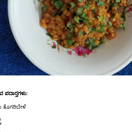
 ಪದಾರ‍್ತಗಳು:
ು ತೊಗರಿಬೇಳೆ
ಿ