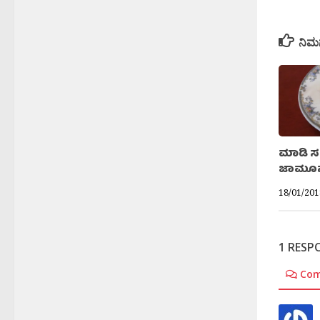
ನಿಮ
ಮಾಡಿ ಸವ
ಜಾಮೂ
18/01/201
1 RESP
Co