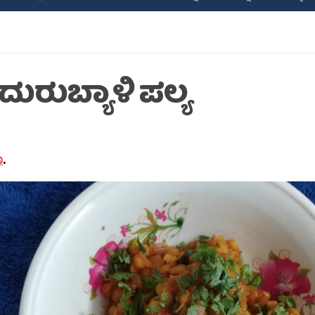
ುರುಬ್ಯಾಳಿ ಪಲ್ಯ
ಾ
.