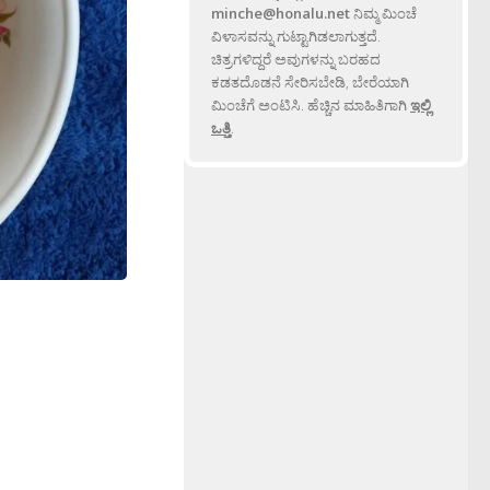
minche@honalu.net
ನಿಮ್ಮ ಮಿಂಚೆ
ವಿಳಾಸವನ್ನು ಗುಟ್ಟಾಗಿಡಲಾಗುತ್ತದೆ.
ಚಿತ್ರಗಳಿದ್ದರೆ ಅವುಗಳನ್ನು ಬರಹದ
ಕಡತದೊಡನೆ ಸೇರಿಸಬೇಡಿ, ಬೇರೆಯಾಗಿ
ಮಿಂಚೆಗೆ ಅಂಟಿಸಿ. ಹೆಚ್ಚಿನ ಮಾಹಿತಿಗಾಗಿ
ಇಲ್ಲಿ
ಒತ್ತಿ
.