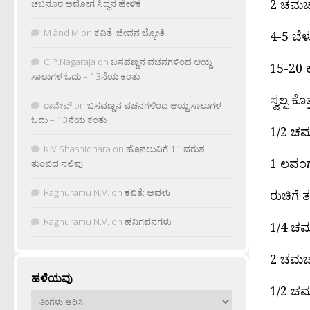
2 ಚಮಚ
ಚಬನೂರ ಅಮೋಗ ಸಿದ್ದನ ಹೇಳಿಕೆ
M âñd M
on
ಕವಿತೆ: ಜೀವನ ಜ್ಯೋತಿ
4-5 ಬೆಳ್
C.P.Nagaraja
on
ಬಸವಣ್ಣನ ವಚನಗಳಿಂದ ಆಯ್ದ
15-20 
ಸಾಲುಗಳ ಓದು – 13ನೆಯ ಕಂತು
ಸ್ವಲ್ಪ ಕ
ರಾಜೀವ್
on
ಬಸವಣ್ಣನ ವಚನಗಳಿಂದ ಆಯ್ದ ಸಾಲುಗಳ
ಓದು – 13ನೆಯ ಕಂತು
1/2 ಚಮ
K.V Shashidhara
on
ಹೊನಲುವಿಗೆ 11 ವರುಶ
1 ಲವಂ
ತುಂಬಿದ ನಲಿವು
Raghuramu N.V.
on
ಕವಿತೆ: ಅವಳು
ರುಚಿಗೆ ತಕ
Raghuramu N.V.
on
ಹನಿಗವನಗಳು
1/4 ಚಮ
2 ಚಮಚ
ಹಳೆಯವು
1/2 ಚಮ
ಹಳೆಯವು