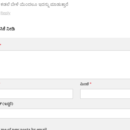
ಕಡಲೆ ಬೇಳೆ ಯಿಂದಲೂ ಇದನ್ನು ಮಾಡುತ್ತಾರೆ
Reply
ಸಿಕೆ ನೀಡಿ
*
*
ಮಿಂಚೆ
*
್ (ಇದ್ದರೆ)
y me of new posts by email.