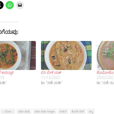
ಬಗೆಯವು:
 ಕಾರಬ್ಯಾಳಿ
ಬಿಸಿ ಬೇಳೆ ಬಾತ್
ಟೊಮೋಟೊ ತ
019
11/12/2020
25/02/202
ನುಡಿ"
In "ನಡೆ-ನುಡಿ"
In "ನಡೆ-ನು
:: ಸವಿತಾ ::
side dish
side dish recipe
ಅಡುಗೆ
ತೊಗರಿ ಬೇಳೆ
ಪಲ್ಯ