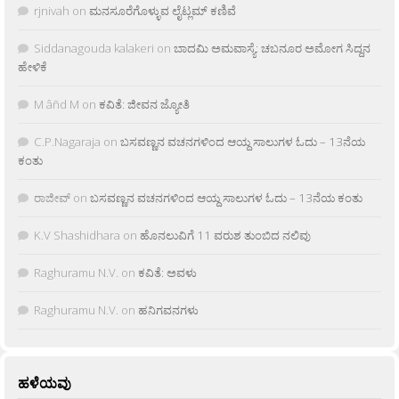
rjnivah
on
ಮನಸೂರೆಗೊಳ್ಳುವ ಲೈಟ್ಲಮ್ ಕಣಿವೆ
Siddanagouda kalakeri
on
ಬಾದಮಿ ಅಮವಾಸ್ಯೆ: ಚಬನೂರ ಅಮೋಗ ಸಿದ್ದನ
ಹೇಳಿಕೆ
M âñd M
on
ಕವಿತೆ: ಜೀವನ ಜ್ಯೋತಿ
C.P.Nagaraja
on
ಬಸವಣ್ಣನ ವಚನಗಳಿಂದ ಆಯ್ದ ಸಾಲುಗಳ ಓದು – 13ನೆಯ
ಕಂತು
ರಾಜೀವ್
on
ಬಸವಣ್ಣನ ವಚನಗಳಿಂದ ಆಯ್ದ ಸಾಲುಗಳ ಓದು – 13ನೆಯ ಕಂತು
K.V Shashidhara
on
ಹೊನಲುವಿಗೆ 11 ವರುಶ ತುಂಬಿದ ನಲಿವು
Raghuramu N.V.
on
ಕವಿತೆ: ಅವಳು
Raghuramu N.V.
on
ಹನಿಗವನಗಳು
ಹಳೆಯವು