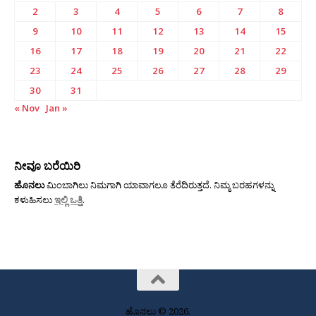
2
3
4
5
6
7
8
9
10
11
12
13
14
15
16
17
18
19
20
21
22
23
24
25
26
27
28
29
30
31
« Nov
Jan »
ನೀವೂ ಬರೆಯಿರಿ
ಹೊನಲು
ಮಿಂಬಾಗಿಲು ನಿಮಗಾಗಿ ಯಾವಾಗಲೂ ತೆರೆದಿರುತ್ತದೆ. ನಿಮ್ಮ ಬರಹಗಳನ್ನು
ಕಳುಹಿಸಲು
ಇಲ್ಲಿ ಒತ್ತಿ
.
ಹೊನಲು © 2026.