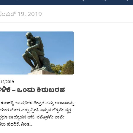
ಸೆಂಬರ್ 19, 2019
/12/2019
ಳಿಕೆ – ಒಂದು ಕಿರುಬರಹ
ಲಕರ‍್ಣಿ. ಬಾವನೆಗಳ ತೀವ್ರತೆ ನಮ್ಮ ಅಂದಾಜನ್ನು
ಯಾರ ಮೇಲೆ ಎಶ್ಟು ಪ್ರೀತಿ ಎನ್ನುವ ಲೆಕ್ಕವೇ ವ್ಯರ‍್ತ.
ತಿದ್ದರೂ ಬಾಯ್ಬಿಡದ ಆಟ. ನಮ್ಮೊಳಗೇ ನಾವೇ
ಲು ಹೆದರಿಕೆ. ನಿಂತ...