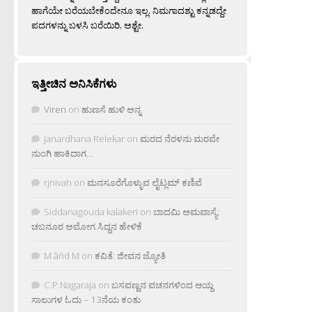
ಹಾಗೆಯೇ ಬರೆಯಬೇಕೆಂದೇನೂ ಇಲ್ಲ. ನಿಮಗಾದಶ್ಟು ಕನ್ನಡದ್ದೇ
ಪದಗಳನ್ನು ಬಳಸಿ ಬರೆಯಿರಿ, ಅಶ್ಟೇ.
ಇತ್ತೀಚಿನ ಅನಿಸಿಕೆಗಳು
Viren
on
ಹುಣಸೆ ಹುಳಿ ಅನ್ನ
Janardhana Relekar
on
ಮರದ ನೆರಳನು ಮರವೇ
ನುಂಗಿ ಹಾಕಿದಾಗ…
rjnivah
on
ಮನಸೂರೆಗೊಳ್ಳುವ ಲೈಟ್ಲಮ್ ಕಣಿವೆ
Siddanagouda kalakeri
on
ಬಾದಮಿ ಅಮವಾಸ್ಯೆ:
ಚಬನೂರ ಅಮೋಗ ಸಿದ್ದನ ಹೇಳಿಕೆ
M âñd M
on
ಕವಿತೆ: ಜೀವನ ಜ್ಯೋತಿ
C.P.Nagaraja
on
ಬಸವಣ್ಣನ ವಚನಗಳಿಂದ ಆಯ್ದ
ಸಾಲುಗಳ ಓದು – 13ನೆಯ ಕಂತು