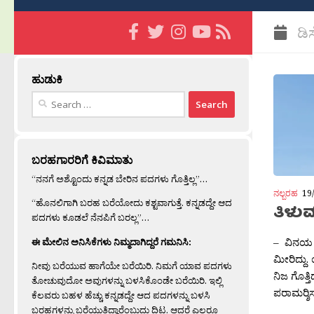
ಡಿ
ಹುಡುಕಿ
Search
for:
ಬರಹಗಾರರಿಗೆ ಕಿವಿಮಾತು
“ನನಗೆ ಅಶ್ಟೊಂದು ಕನ್ನಡ ಬೇರಿನ ಪದಗಳು ಗೊತ್ತಿಲ್ಲ”…
ನಲ್ಬರಹ
19
“ಹೊನಲಿಗಾಗಿ ಬರಹ ಬರೆಯೋದು ಕಶ್ಟವಾಗುತ್ತೆ. ಕನ್ನಡದ್ದೇ ಆದ
ತಿಳುವ
ಪದಗಳು ಕೂಡಲೆ ನೆನಪಿಗೆ ಬರಲ್ಲ”…
– ವಿನಯ ಕು
ಈ ಮೇಲಿನ ಅನಿಸಿಕೆಗಳು ನಿಮ್ಮದಾಗಿದ್ದರೆ ಗಮನಿಸಿ:
ಮೀರಿದ್ದು. 
ನೀವು ಬರೆಯುವ ಹಾಗೆಯೇ ಬರೆಯಿರಿ. ನಿಮಗೆ ಯಾವ ಪದಗಳು
ನಿಜ ಗೊತ್
ತೋಚುವುದೋ ಅವುಗಳನ್ನು ಬಳಸಿಕೊಂಡೇ ಬರೆಯಿರಿ. ಇಲ್ಲಿ
ಪರಾಮರ‍್ಶಿಸ
ಕೆಲವರು ಬಹಳ ಹೆಚ್ಚು ಕನ್ನಡದ್ದೇ ಆದ ಪದಗಳನ್ನು ಬಳಸಿ
ಬರಹಗಳನ್ನು ಬರೆಯುತ್ತಿದ್ದಾರೆಂಬುದು ದಿಟ. ಆದರೆ ಎಲ್ಲರೂ