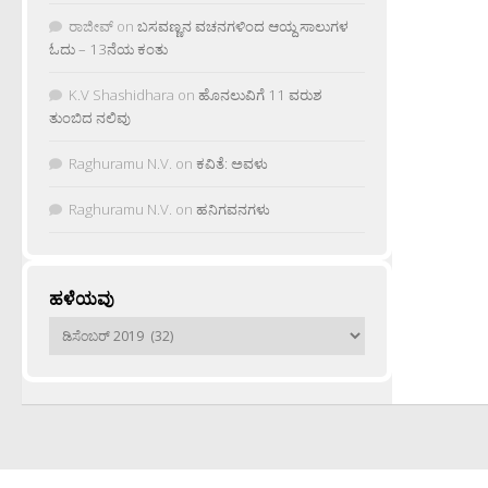
ರಾಜೀವ್
on
ಬಸವಣ್ಣನ ವಚನಗಳಿಂದ ಆಯ್ದ ಸಾಲುಗಳ
ಓದು – 13ನೆಯ ಕಂತು
K.V Shashidhara
on
ಹೊನಲುವಿಗೆ 11 ವರುಶ
ತುಂಬಿದ ನಲಿವು
Raghuramu N.V.
on
ಕವಿತೆ: ಅವಳು
Raghuramu N.V.
on
ಹನಿಗವನಗಳು
ಹಳೆಯವು
ಹಳೆಯವು