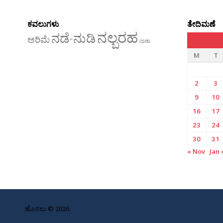
ಕವಲುಗಳು
ತೇದಿಮಣೆ
ನಲ್ಬರಹ
ನಡೆ-ನುಡಿ
ಅರಿಮೆ
ನಾಡು
M
T
2
3
9
10
16
17
23
24
30
31
« Nov
Jan 
ಹೊನಲು © 2026.