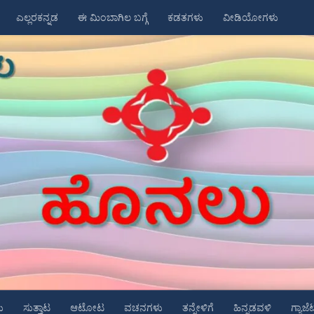
ಎಲ್ಲರಕನ್ನಡ
ಈ ಮಿಂಬಾಗಿಲ ಬಗ್ಗೆ
ಕಡತಗಳು
ವೀಡಿಯೋಗಳು
ು
ಸುತ್ತಾಟ
ಆಟೋಟ
ವಚನಗಳು
ತನ್ನೇಳಿಗೆ
ಹಿನ್ನಡವಳಿ
ಗ್ಯಾಜೆ