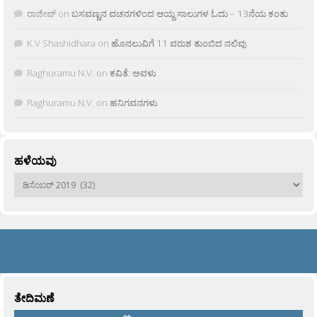
ರಾಜೀವ್
on
ಬಸವಣ್ಣನ ವಚನಗಳಿಂದ ಆಯ್ದ ಸಾಲುಗಳ ಓದು – 13ನೆಯ ಕಂತು
K.V Shashidhara
on
ಹೊನಲುವಿಗೆ 11 ವರುಶ ತುಂಬಿದ ನಲಿವು
Raghuramu N.V.
on
ಕವಿತೆ: ಅವಳು
Raghuramu N.V.
on
ಹನಿಗವನಗಳು
ಹಳೆಯವು
ಹಳೆಯವು
ತೇದಿಮಣೆ