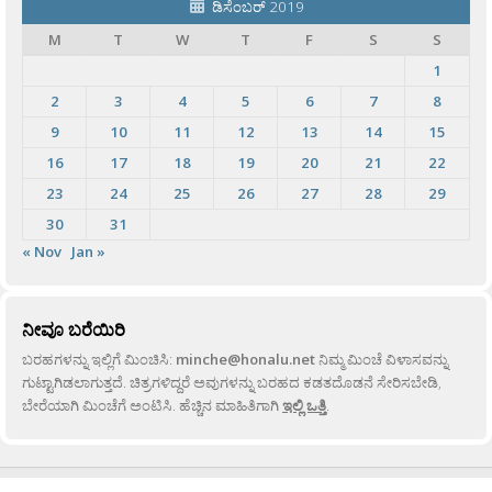
ಡಿಸೆಂಬರ್ 2019
M
T
W
T
F
S
S
1
2
3
4
5
6
7
8
9
10
11
12
13
14
15
16
17
18
19
20
21
22
23
24
25
26
27
28
29
30
31
« Nov
Jan »
ನೀವೂ ಬರೆಯಿರಿ
ಬರಹಗಳನ್ನು ಇಲ್ಲಿಗೆ ಮಿಂಚಿಸಿ:
minche@honalu.net
ನಿಮ್ಮ ಮಿಂಚೆ ವಿಳಾಸವನ್ನು
ಗುಟ್ಟಾಗಿಡಲಾಗುತ್ತದೆ. ಚಿತ್ರಗಳಿದ್ದರೆ ಅವುಗಳನ್ನು ಬರಹದ ಕಡತದೊಡನೆ ಸೇರಿಸಬೇಡಿ,
ಬೇರೆಯಾಗಿ ಮಿಂಚೆಗೆ ಅಂಟಿಸಿ. ಹೆಚ್ಚಿನ ಮಾಹಿತಿಗಾಗಿ
ಇಲ್ಲಿ ಒತ್ತಿ
.