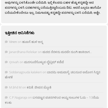
ಅವುಗಳನ್ನು ಬಳಸಿಕೊಂಡೇ ಬರೆಯಿರಿ. ಇಲ್ಲಿ ಕೆಲವರು ಬಹಳ ಹೆಚ್ಚು ಕನ್ನಡದ್ದೇ ಆದ
ಪದಗಳನ್ನು ಬಳಸಿ ಬರಹಗಳನ್ನು ಬರೆಯುತ್ತಿದ್ದಾರೆಂಬುದು ದಿಟ. ಆದರೆ ಎಲ್ಲರೂ ಹಾಗೆಯೇ
ಬರೆಯಬೇಕೆಂದೇನೂ ಇಲ್ಲ. ನಿಮಗಾದಶ್ಟು ಕನ್ನಡದ್ದೇ ಪದಗಳನ್ನು ಬಳಸಿ ಬರೆಯಿರಿ, ಅಶ್ಟೇ.
ಇತ್ತೀಚಿನ ಅನಿಸಿಕೆಗಳು
Viren
on
ಹುಣಸೆ ಹುಳಿ ಅನ್ನ
Janardhana Relekar
on
ಮರದ ನೆರಳನು ಮರವೇ ನುಂಗಿ ಹಾಕಿದಾಗ…
rjnivah
on
ಮನಸೂರೆಗೊಳ್ಳುವ ಲೈಟ್ಲಮ್ ಕಣಿವೆ
Siddanagouda kalakeri
on
ಬಾದಮಿ ಅಮವಾಸ್ಯೆ: ಚಬನೂರ ಅಮೋಗ ಸಿದ್ದನ
ಹೇಳಿಕೆ
M âñd M
on
ಕವಿತೆ: ಜೀವನ ಜ್ಯೋತಿ
C.P.Nagaraja
on
ಬಸವಣ್ಣನ ವಚನಗಳಿಂದ ಆಯ್ದ ಸಾಲುಗಳ ಓದು – 13ನೆಯ
ಕಂತು