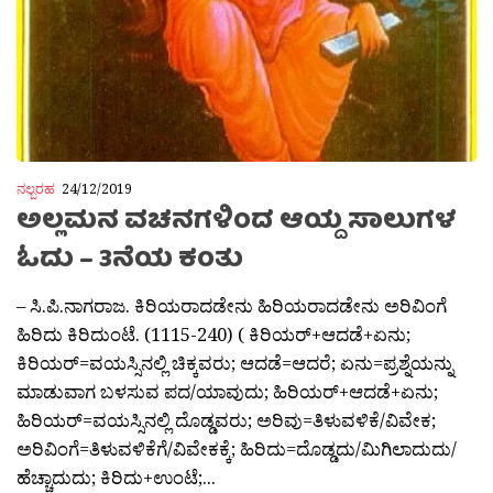
ನಲ್ಬರಹ
24/12/2019
ಅಲ್ಲಮನ ವಚನಗಳಿಂದ ಆಯ್ದ ಸಾಲುಗಳ
ಓದು – 3ನೆಯ ಕಂತು
– ಸಿ.ಪಿ.ನಾಗರಾಜ. ಕಿರಿಯರಾದಡೇನು ಹಿರಿಯರಾದಡೇನು ಅರಿವಿಂಗೆ
ಹಿರಿದು ಕಿರಿದುಂಟೆ. (1115-240) ( ಕಿರಿಯರ್+ಆದಡೆ+ಏನು;
ಕಿರಿಯರ್=ವಯಸ್ಸಿನಲ್ಲಿ ಚಿಕ್ಕವರು; ಆದಡೆ=ಆದರೆ; ಏನು=ಪ್ರಶ್ನೆಯನ್ನು
ಮಾಡುವಾಗ ಬಳಸುವ ಪದ/ಯಾವುದು; ಹಿರಿಯರ್+ಆದಡೆ+ಏನು;
ಹಿರಿಯರ್=ವಯಸ್ಸಿನಲ್ಲಿ ದೊಡ್ಡವರು; ಅರಿವು=ತಿಳುವಳಿಕೆ/ವಿವೇಕ;
ಅರಿವಿಂಗೆ=ತಿಳುವಳಿಕೆಗೆ/ವಿವೇಕಕ್ಕೆ; ಹಿರಿದು=ದೊಡ್ಡದು/ಮಿಗಿಲಾದುದು/
ಹೆಚ್ಚಾದುದು; ಕಿರಿದು+ಉಂಟೆ;...