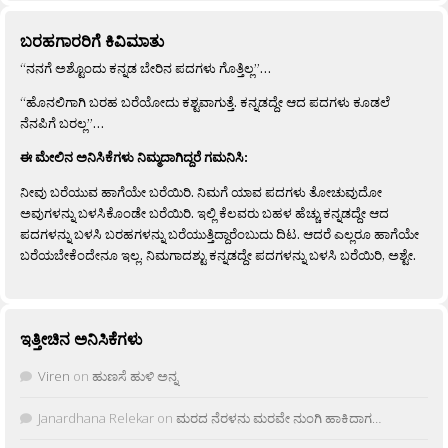
ಬರಹಗಾರರಿಗೆ ಕಿವಿಮಾತು
“ನನಗೆ ಅಶ್ಟೊಂದು ಕನ್ನಡ ಬೇರಿನ ಪದಗಳು ಗೊತ್ತಿಲ್ಲ”…
“ಹೊನಲಿಗಾಗಿ ಬರಹ ಬರೆಯೋದು ಕಶ್ಟವಾಗುತ್ತೆ. ಕನ್ನಡದ್ದೇ ಆದ ಪದಗಳು ಕೂಡಲೆ
ನೆನಪಿಗೆ ಬರಲ್ಲ”…
ಈ ಮೇಲಿನ ಅನಿಸಿಕೆಗಳು ನಿಮ್ಮದಾಗಿದ್ದರೆ ಗಮನಿಸಿ:
ನೀವು ಬರೆಯುವ ಹಾಗೆಯೇ ಬರೆಯಿರಿ. ನಿಮಗೆ ಯಾವ ಪದಗಳು ತೋಚುವುದೋ
ಅವುಗಳನ್ನು ಬಳಸಿಕೊಂಡೇ ಬರೆಯಿರಿ. ಇಲ್ಲಿ ಕೆಲವರು ಬಹಳ ಹೆಚ್ಚು ಕನ್ನಡದ್ದೇ ಆದ
ಪದಗಳನ್ನು ಬಳಸಿ ಬರಹಗಳನ್ನು ಬರೆಯುತ್ತಿದ್ದಾರೆಂಬುದು ದಿಟ. ಆದರೆ ಎಲ್ಲರೂ ಹಾಗೆಯೇ
ಬರೆಯಬೇಕೆಂದೇನೂ ಇಲ್ಲ. ನಿಮಗಾದಶ್ಟು ಕನ್ನಡದ್ದೇ ಪದಗಳನ್ನು ಬಳಸಿ ಬರೆಯಿರಿ, ಅಶ್ಟೇ.
ಇತ್ತೀಚಿನ ಅನಿಸಿಕೆಗಳು
Viren
on
ಹುಣಸೆ ಹುಳಿ ಅನ್ನ
Janardhana Relekar
on
ಮರದ ನೆರಳನು ಮರವೇ ನುಂಗಿ ಹಾಕಿದಾಗ…