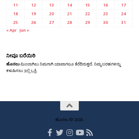
11
12
13
14
15
16
17
18
19
20
21
22
23
24
25
26
27
28
29
30
31
« Apr
Jun »
ನೀವೂ ಬರೆಯಿರಿ
ಹೊನಲು
ಮಿಂಬಾಗಿಲು ನಿಮಗಾಗಿ ಯಾವಾಗಲೂ ತೆರೆದಿರುತ್ತದೆ. ನಿಮ್ಮ ಬರಹಗಳನ್ನು
ಕಳುಹಿಸಲು
ಇಲ್ಲಿ ಒತ್ತಿ
.
ಹೊನಲು © 2026.