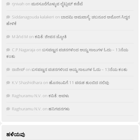
rjnivah
on
ಮನಸೂರೆಗೊಳ್ಳುವ ಲೈಟ್ಲಮ್ ಕಣಿವೆ
Siddanagouda kalakeri
on
ಬಾದಮಿ ಅಮವಾಸ್ಯೆ: ಚಬನೂರ ಅಮೋಗ ಸಿದ್ದನ
ಹೇಳಿಕೆ
M âñd M
on
ಕವಿತೆ: ಜೀವನ ಜ್ಯೋತಿ
C.P.Nagaraja
on
ಬಸವಣ್ಣನ ವಚನಗಳಿಂದ ಆಯ್ದ ಸಾಲುಗಳ ಓದು – 13ನೆಯ
ಕಂತು
ರಾಜೀವ್
on
ಬಸವಣ್ಣನ ವಚನಗಳಿಂದ ಆಯ್ದ ಸಾಲುಗಳ ಓದು – 13ನೆಯ ಕಂತು
K.V Shashidhara
on
ಹೊನಲುವಿಗೆ 11 ವರುಶ ತುಂಬಿದ ನಲಿವು
Raghuramu N.V.
on
ಕವಿತೆ: ಅವಳು
Raghuramu N.V.
on
ಹನಿಗವನಗಳು
ಹಳೆಯವು