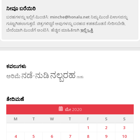
ನೀವೂ ಬರೆಯಿರಿ
ಬರಹಗಳನ್ನು ಇಲ್ಲಿಗೆ ಮಿಂಚಿಸಿ:
minche@honalu.net
ನಿಮ್ಮ ಮಿಂಚೆ ವಿಳಾಸವನ್ನು
ಗುಟ್ಟಾಗಿಡಲಾಗುತ್ತದೆ. ಚಿತ್ರಗಳಿದ್ದರೆ ಅವುಗಳನ್ನು ಬರಹದ ಕಡತದೊಡನೆ ಸೇರಿಸಬೇಡಿ,
ಬೇರೆಯಾಗಿ ಮಿಂಚೆಗೆ ಅಂಟಿಸಿ. ಹೆಚ್ಚಿನ ಮಾಹಿತಿಗಾಗಿ
ಇಲ್ಲಿ ಒತ್ತಿ
.
ಕವಲುಗಳು
ನಲ್ಬರಹ
ನಡೆ-ನುಡಿ
ಅರಿಮೆ
ನಾಡು
ತೇದಿಮಣೆ
ಮೇ 2020
M
T
W
T
F
S
S
1
2
3
4
5
6
7
8
9
10