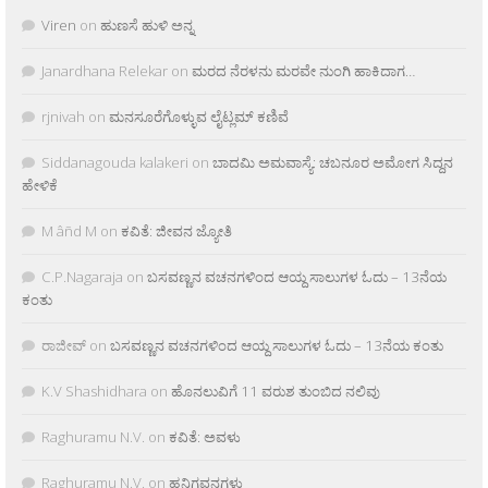
Viren
on
ಹುಣಸೆ ಹುಳಿ ಅನ್ನ
Janardhana Relekar
on
ಮರದ ನೆರಳನು ಮರವೇ ನುಂಗಿ ಹಾಕಿದಾಗ…
rjnivah
on
ಮನಸೂರೆಗೊಳ್ಳುವ ಲೈಟ್ಲಮ್ ಕಣಿವೆ
Siddanagouda kalakeri
on
ಬಾದಮಿ ಅಮವಾಸ್ಯೆ: ಚಬನೂರ ಅಮೋಗ ಸಿದ್ದನ
ಹೇಳಿಕೆ
M âñd M
on
ಕವಿತೆ: ಜೀವನ ಜ್ಯೋತಿ
C.P.Nagaraja
on
ಬಸವಣ್ಣನ ವಚನಗಳಿಂದ ಆಯ್ದ ಸಾಲುಗಳ ಓದು – 13ನೆಯ
ಕಂತು
ರಾಜೀವ್
on
ಬಸವಣ್ಣನ ವಚನಗಳಿಂದ ಆಯ್ದ ಸಾಲುಗಳ ಓದು – 13ನೆಯ ಕಂತು
K.V Shashidhara
on
ಹೊನಲುವಿಗೆ 11 ವರುಶ ತುಂಬಿದ ನಲಿವು
Raghuramu N.V.
on
ಕವಿತೆ: ಅವಳು
Raghuramu N.V.
on
ಹನಿಗವನಗಳು