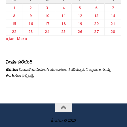
1
2
3
4
5
6
7
8
9
10
11
12
13
14
15
16
17
18
19
20
21
22
23
24
25
26
27
28
« Jan
Mar »
ನೀವೂ ಬರೆಯಿರಿ
ಹೊನಲು
ಮಿಂಬಾಗಿಲು ನಿಮಗಾಗಿ ಯಾವಾಗಲೂ ತೆರೆದಿರುತ್ತದೆ. ನಿಮ್ಮ ಬರಹಗಳನ್ನು
ಕಳುಹಿಸಲು
ಇಲ್ಲಿ ಒತ್ತಿ
.
ಹೊನಲು © 2026.