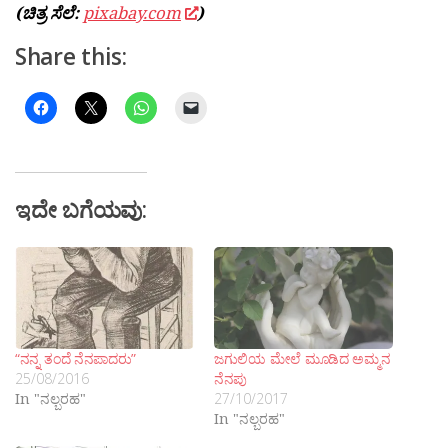
(ಚಿತ್ರ ಸೆಲೆ:
pixabay.com
)
Share this:
ಇದೇ ಬಗೆಯವು:
“ನನ್ನ ತಂದೆ ನೆನಪಾದರು”
ಜಗುಲಿಯ ಮೇಲೆ ಮೂಡಿದ ಅಮ್ಮನ
25/08/2016
ನೆನಪು
In "ನಲ್ಬರಹ"
27/10/2017
In "ನಲ್ಬರಹ"