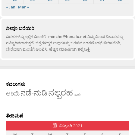
« Jan
Mar »
ನೀವೂ ಬರೆಯಿರಿ
ಬರಹಗಳನ್ನು ಇಲ್ಲಿಗೆ ಮಿಂಚಿಸಿ:
minche@honalu.net
ನಿಮ್ಮ ಮಿಂಚೆ ವಿಳಾಸವನ್ನು
ಗುಟ್ಟಾಗಿಡಲಾಗುತ್ತದೆ. ಚಿತ್ರಗಳಿದ್ದರೆ ಅವುಗಳನ್ನು ಬರಹದ ಕಡತದೊಡನೆ ಸೇರಿಸಬೇಡಿ,
ಬೇರೆಯಾಗಿ ಮಿಂಚೆಗೆ ಅಂಟಿಸಿ. ಹೆಚ್ಚಿನ ಮಾಹಿತಿಗಾಗಿ
ಇಲ್ಲಿ ಒತ್ತಿ
.
ಕವಲುಗಳು
ನಲ್ಬರಹ
ನಡೆ-ನುಡಿ
ಅರಿಮೆ
ನಾಡು
ತೇದಿಮಣೆ
ಪೆಬ್ರುವರಿ 2021
M
T
W
T
F
S
S