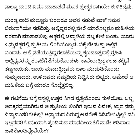
ನಾಲ್ಕೂ ಮಂದಿ ಏನೂ ಮಾತಾಡದೆ ಮೂಕ ಪ್ರೇಕ್ಶಕರಾಗಿಯೇ ಕುಳಿತಿದ್ದೆವು.
ಮಂಡ್ಯ ದಾಟಿ ಮದ್ದೂರು ಬಂದರೂ ಅವರ ನಡುವೆ ವಾಕ್ ಸಮರ
ಬಿರುಸಾಗಿಯೇ ನಡೆದಿತ್ತು. ಅಲ್ಲಿದ್ದವರಲ್ಲಿ ಬೇರೆ ಯಾರೊಬ್ಬರೂ ಮಹಿಳೆಯ
ಪರವಾಗಿ ಮಾತಾಡಲಿಲ್ಲ. ಅಶ್ಟರಲ್ಲಿ ಚಪ್ಪಾಳೆಯ ಶಬ್ದ ಕೇಳಿ ಬಂತು. ಯಾರು
ಎನ್ನುವಶ್ಟರಲ್ಲಿ ತ್ರುತೀಯ ಲಿಂಗಿಯೊಬ್ಬಳು ಬಿಕ್ಶೆ ಬೇಡುತ್ತಾ ಅಲ್ಲಿಗೆ
ಬಂದಳು. ಅಲ್ಲಿ ನಡೆಯುತ್ತಿದ್ದ ಗಲಾಟೆಯನ್ನು ಕ್ಶಣಮಾತ್ರದಲ್ಲಿ ಗ್ರಹಿಸಿ
ಅಲ್ಲಿದ್ದವರನ್ನು ತರಾಟೆಗೆ ತೆಗೆದುಕೊಂಡಳು. ಕಾವೇರುತ್ತಿದ್ದ ಕಲಹ ತಟ್ಟನೆ
ತಣ್ಣಗಾಯಿತು. ಬಾಯಿ ಮಾಡುತ್ತಿದ್ದವರು ಬಾಲ ಮುದುಡಿಕೊಂಡು
ಸುಮ್ಮನಾದರು. ಉಳಿದವರು ನೆಮ್ಮದಿಯ ನಿಟ್ಟಿಸಿರು ಬಿಟ್ಟರು. ಆಮೇಲೆ ಆ
ಮಹಿಳೆಯ ಬಗ್ಗೆ ಯಾರೂ ಸೊಲ್ಲೆತ್ತಲಿಲ್ಲ.
ಈ ಗಟನೆಯ ಬಗ್ಗೆ ನನ್ನಲ್ಲಿ ಉತ್ತರ ಸಿಗದ ಪ್ರಶ್ನೆಯೊಂದು ಸುಳಿಯಿತು. ಒಬ್ಬ
ಅನಕ್ಶರಸ್ತೆಯಾಗಿರುವ ಆ ತ್ರುತೀಯ ಲಿಂಗಿಗೆ ಇರುವ ವಿವೇಕ, ಜ್ನಾನ ನಮ್ಮ
ವಿದ್ಯಾವಂತರಿಗೇಕಿಲ್ಲ? ಅನ್ಯಾಯದ ವಿರುದ್ದ ಅವರೇಕೆ ಸಿಡಿದೇಳುತ್ತಿಲ್ಲ? ದನಿ
ಇಲ್ಲದವರಿಗೆ ದನಿಯಾಗಿ ಸ್ಪಂದಿಸುವ ಮಾನವೀಯತೆಗೆ ನಾವೇ ಕಡಿವಾಣ
ಹಾಕಿಕೊಂಡಿದ್ದೇವೆಯೇ?