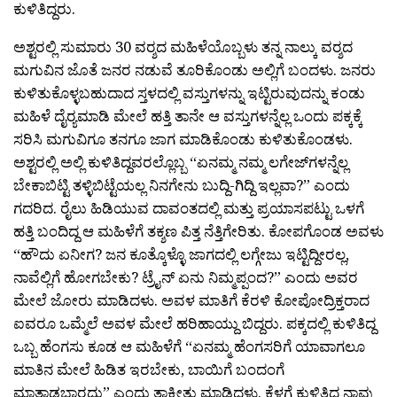
ಕುಳಿತಿದ್ದರು.
ಅಶ್ಟರಲ್ಲಿ ಸುಮಾರು 30 ವರ‍್ಶದ ಮಹಿಳೆಯೊಬ್ಬಳು ತನ್ನ ನಾಲ್ಕು ವರ‍್ಶದ
ಮಗುವಿನ ಜೊತೆ ಜನರ ನಡುವೆ ತೂರಿಕೊಂಡು ಅಲ್ಲಿಗೆ ಬಂದಳು. ಜನರು
ಕುಳಿತುಕೊಳ್ಳಬಹುದಾದ ಸ್ತಳದಲ್ಲಿ ವಸ್ತುಗಳನ್ನು ಇಟ್ಟಿರುವುದನ್ನು ಕಂಡು
ಮಹಿಳೆ ದೈರ‍್ಯಮಾಡಿ ಮೇಲೆ ಹತ್ತಿ ತಾನೇ ಆ ವಸ್ತುಗಳನ್ನೆಲ್ಲ ಒಂದು ಪಕ್ಕಕ್ಕೆ
ಸರಿಸಿ ಮಗುವಿಗೂ ತನಗೂ ಜಾಗ ಮಾಡಿಕೊಂಡು ಕುಳಿತುಕೊಂಡಳು.
ಅಶ್ಟರಲ್ಲಿ ಅಲ್ಲಿ ಕುಳಿತಿದ್ದವರಲ್ಲೊಬ್ಬ “ಏನಮ್ಮ ನಮ್ಮ ಲಗೇಜ್‍ಗಳನ್ನೆಲ್ಲ
ಬೇಕಾಬಿಟ್ಟಿ ತಳ್ಳಿಬಿಟ್ಟೆಯಲ್ಲ ನಿನಗೇನು ಬುದ್ದಿ-ಗಿದ್ದಿ ಇಲ್ಲವಾ?” ಎಂದು
ಗದರಿದ. ರೈಲು ಹಿಡಿಯುವ ದಾವಂತದಲ್ಲಿ ಮತ್ತು ಪ್ರಯಾಸಪಟ್ಟು ಒಳಗೆ
ಹತ್ತಿ ಬಂದಿದ್ದ ಆ ಮಹಿಳೆಗೆ ತಕ್ಶಣ ಪಿತ್ತ ನೆತ್ತಿಗೇರಿತು. ಕೋಪಗೊಂಡ ಅವಳು
“ಹೌದು ಏನೀಗ? ಜನ ಕೂತ್ಕೊಳ್ಳೊ ಜಾಗದಲ್ಲಿ ಲಗ್ಗೇಜು ಇಟ್ಟಿದ್ದೀರಲ್ಲ,
ನಾವೆಲ್ಲಿಗೆ ಹೋಗಬೇಕು? ಟ್ರೈನ್ ಏನು ನಿಮ್ಮಪ್ಪಂದ?” ಎಂದು ಅವರ
ಮೇಲೆ ಜೋರು ಮಾಡಿದಳು. ಅವಳ ಮಾತಿಗೆ ಕೆರಳಿ ಕೋಪೋದ್ರಿಕ್ತರಾದ
ಐವರೂ ಒಮ್ಮೆಲೆ ಅವಳ ಮೇಲೆ ಹರಿಹಾಯ್ದು ಬಿದ್ದರು. ಪಕ್ಕದಲ್ಲಿ ಕುಳಿತಿದ್ದ
ಒಬ್ಬ ಹೆಂಗಸು ಕೂಡ ಆ ಮಹಿಳೆಗೆ “ಏನಮ್ಮ ಹೆಂಗಸರಿಗೆ ಯಾವಾಗಲೂ
ಮಾತಿನ ಮೇಲೆ ಹಿಡಿತ ಇರಬೇಕು, ಬಾಯಿಗೆ ಬಂದಂಗೆ
ಮಾತಾಡಬಾರದು” ಎಂದು ತಾಕೀತು ಮಾಡಿದಳು. ಕೆಳಗೆ ಕುಳಿತಿದ್ದ ನಾವು