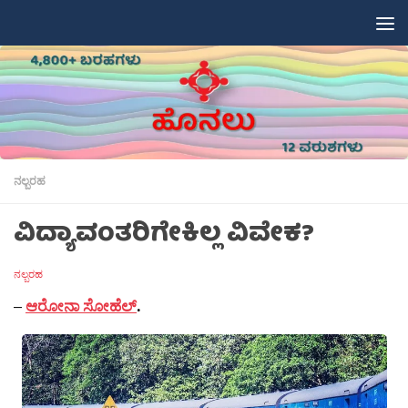
Skip to content
ನಲ್ಬರಹ
ವಿದ್ಯಾವಂತರಿಗೇಕಿಲ್ಲ ವಿವೇಕ?
ನಲ್ಬರಹ
–
ಆರೋನಾ ಸೋಹೆಲ್
.