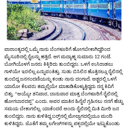
ವಾರಾಂತ್ಯದಲ್ಲಿ ಒಮ್ಮೆ ನಾನು ಬೆಂಗಳೂರಿಗೆ ಹೋಗಬೇಕಾಗಿದ್ದರಿಂದ
ಮೈಸೂರಿನಲ್ಲಿ ರೈಲನ್ನು ಹತ್ತಿದೆ. ಆಗ ಮದ್ಯಾಹ್ನ ಸುಮಾರು 12 ಗಂಟೆ.
ಬೋಗಿಯೊಳಗೆ ಜನರು ಕಿಕ್ಕಿರಿದು ತುಂಬಿದ್ದರು. ಒಳಗೆ ಉಸಿರಾಡಲು
ಗಾಳಿಯೇ ಇರಲಿಲ್ಲ ಎನ್ನುವಂತಿತ್ತು. ಸುಡು ಬಿಸಿಲಿನ ಹೊತ್ತಿನಲ್ಲೂ ರೈಲಿನಲ್ಲಿ
ತುಂಬಿದ್ದ ಜನಸಂದಣಿಯನ್ನು ಕಂಡು ನಾನು ದಂಗಾದೆ. ಅಶ್ಟರಲ್ಲಿ ಒಳಗೆ
ಯಾರೋ ಕೆಲವರು ತಮ್ಮಲ್ಲಿಯೇ ಮಾತಾಡಿಕೊಳ್ಳುತ್ತಿದ್ದದು ನನ್ನ ಕಿವಿಗೆ
ಬಿತ್ತು. “ಅಯ್ಯೋ ಶನಿವಾರ, ಬಾನುವಾರ ಮಾತ್ರ ಬೆಂಗಳೂರಿಗೆ ರೈಲಿನಲ್ಲಿ
ಹೋಗಬಾರದಪ್ಪ” ಎಂದು. ಅವರ ಮಾತಿನ ಹಿನ್ನೆಲೆ ಗ್ರಹಿಸಲು ನನಗೆ ಹೆಚ್ಚು
ಸಮಯ ಬೇಕಾಗಲಿಲ್ಲ. ಯಾಕೆಂದರೆ ಅಂದು ರೈಲಿನಲ್ಲಿ ಮಿತಿ ಮೀರಿ ಜನ
ತುಂಬಿದ್ದರು. ನಾನು ಕುಳಿತಿದ್ದ ಬರ‍್ತ್‌ನಲ್ಲಿ ಮೇಲ್ಬಾಗದಲ್ಲಿಯೂ ಮಂದಿ
ಕುಳಿತಿದ್ದರು. ಜೊತೆಗೆ ತಮ್ಮ ಲಗೇಜ್‍ಗಳನ್ನು ಪಕ್ಕದಲ್ಲಿಯೇ ಇಟ್ಟುಕೊಂಡು