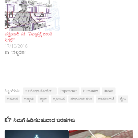
ಪತ್ತೇದಾರಿ ಕತೆ: “ನಿನ್ನಾತ್ಮಕ್ಕೆ ಶಾಂತಿ
ಸಿಗಲಿ”
17/10/2016
In "ನಲ್ಬರಹ"
ಟ್ಯಾಗ್‌ಗಳು:
:: ಆರೋನಾ ಸೋಹೆಲ್ ::
Experience
Humanity
Unfair
ಅನುಬವ
ಅನ್ಯಾಯ
ನ್ಯಾಯ
ಪ್ರತಿಬಟನೆ
ಮಾನವೀಯ ಗುಣ
ಮಾನವೀಯತೆ
ರೈಲು
ನಿಮಗೆ ಹಿಡಿಸಬಹುದಾದ ಬರಹಗಳು