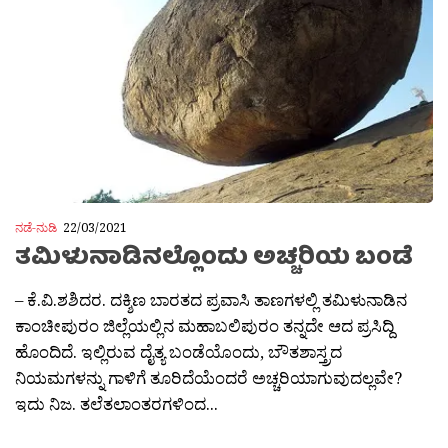
ನಡೆ-ನುಡಿ
22/03/2021
ತಮಿಳುನಾಡಿನಲ್ಲೊಂದು ಅಚ್ಚರಿಯ ಬಂಡೆ
– ಕೆ.ವಿ.ಶಶಿದರ. ದಕ್ಶಿಣ ಬಾರತದ ಪ್ರವಾಸಿ ತಾಣಗಳಲ್ಲಿ ತಮಿಳುನಾಡಿನ
ಕಾಂಚೀಪುರಂ ಜಿಲ್ಲೆಯಲ್ಲಿನ ಮಹಾಬಲಿಪುರಂ ತನ್ನದೇ ಆದ ಪ್ರಸಿದ್ದಿ
ಹೊಂದಿದೆ. ಇಲ್ಲಿರುವ ದೈತ್ಯ ಬಂಡೆಯೊಂದು, ಬೌತಶಾಸ್ತ್ರದ
ನಿಯಮಗಳನ್ನು ಗಾಳಿಗೆ ತೂರಿದೆಯೆಂದರೆ ಅಚ್ಚರಿಯಾಗುವುದಲ್ಲವೇ?
ಇದು ನಿಜ. ತಲೆತಲಾಂತರಗಳಿಂದ...