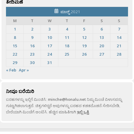
ತೇದಿಮಣೆ
ಮಾರ್‍ಚ್ 2021
M
T
W
T
F
S
S
1
2
3
4
5
6
7
8
9
10
11
12
13
14
15
16
17
18
19
20
21
22
23
24
25
26
27
28
29
30
31
« Feb
Apr »
ನೀವೂ ಬರೆಯಿರಿ
ಬರಹಗಳನ್ನು ಇಲ್ಲಿಗೆ ಮಿಂಚಿಸಿ:
minche@honalu.net
ನಿಮ್ಮ ಮಿಂಚೆ ವಿಳಾಸವನ್ನು
ಗುಟ್ಟಾಗಿಡಲಾಗುತ್ತದೆ. ಚಿತ್ರಗಳಿದ್ದರೆ ಅವುಗಳನ್ನು ಬರಹದ ಕಡತದೊಡನೆ ಸೇರಿಸಬೇಡಿ,
ಬೇರೆಯಾಗಿ ಮಿಂಚೆಗೆ ಅಂಟಿಸಿ. ಹೆಚ್ಚಿನ ಮಾಹಿತಿಗಾಗಿ
ಇಲ್ಲಿ ಒತ್ತಿ
.