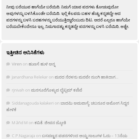
ನೀವು ಬರೆಯುವ ಹಾಗೆಯೇ ಬರೆಯಿರಿ. ನಿಮಗೆ ಯಾವ ಪದಗಳು ತೋಚುವುದೋ
ಅವುಗಳನ್ನು ಬಳಸಿಕೊಂಡೇ ಬರೆಯಿರಿ. ಇಲ್ಲಿ ಕೆಲವರು ಬಹಳ ಹೆಚ್ಚು ಕನ್ನಡದ್ದೇ ಆದ
ಪದಗಳನ್ನು ಬಳಸಿ ಬರಹಗಳನ್ನು ಬರೆಯುತ್ತಿದ್ದಾರೆಂಬುದು ದಿಟ. ಆದರೆ ಎಲ್ಲರೂ ಹಾಗೆಯೇ
ಬರೆಯಬೇಕೆಂದೇನೂ ಇಲ್ಲ. ನಿಮಗಾದಶ್ಟು ಕನ್ನಡದ್ದೇ ಪದಗಳನ್ನು ಬಳಸಿ ಬರೆಯಿರಿ, ಅಶ್ಟೇ.
ಇತ್ತೀಚಿನ ಅನಿಸಿಕೆಗಳು
Viren
on
ಹುಣಸೆ ಹುಳಿ ಅನ್ನ
Janardhana Relekar
on
ಮರದ ನೆರಳನು ಮರವೇ ನುಂಗಿ ಹಾಕಿದಾಗ…
rjnivah
on
ಮನಸೂರೆಗೊಳ್ಳುವ ಲೈಟ್ಲಮ್ ಕಣಿವೆ
Siddanagouda kalakeri
on
ಬಾದಮಿ ಅಮವಾಸ್ಯೆ: ಚಬನೂರ ಅಮೋಗ ಸಿದ್ದನ
ಹೇಳಿಕೆ
M âñd M
on
ಕವಿತೆ: ಜೀವನ ಜ್ಯೋತಿ
C.P.Nagaraja
on
ಬಸವಣ್ಣನ ವಚನಗಳಿಂದ ಆಯ್ದ ಸಾಲುಗಳ ಓದು – 13ನೆಯ