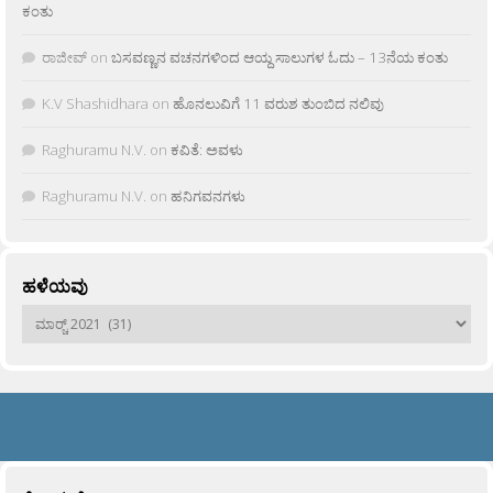
ಕಂತು
ರಾಜೀವ್
on
ಬಸವಣ್ಣನ ವಚನಗಳಿಂದ ಆಯ್ದ ಸಾಲುಗಳ ಓದು – 13ನೆಯ ಕಂತು
K.V Shashidhara
on
ಹೊನಲುವಿಗೆ 11 ವರುಶ ತುಂಬಿದ ನಲಿವು
Raghuramu N.V.
on
ಕವಿತೆ: ಅವಳು
Raghuramu N.V.
on
ಹನಿಗವನಗಳು
ಹಳೆಯವು
ಹಳೆಯವು