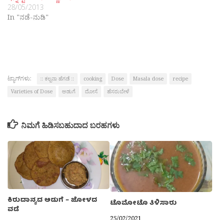
28/05/2013
In "ನಡೆ-ನುಡಿ"
ಟ್ಯಾಗ್‌ಗಳು:
:: ಕಲ್ಪನಾ ಹೆಗಡೆ ::
cooking
Dose
Masala dose
recipe
Varieties of Dose
ಅಡುಗೆ
ದೋಸೆ
ಹೆಸರುಬೇಳೆ
ನಿಮಗೆ ಹಿಡಿಸಬಹುದಾದ ಬರಹಗಳು
ಕಿರುದಾನ್ಯದ ಅಡುಗೆ – ಜೋಳದ
ಟೊಮೋಟೊ ತಿಳಿಸಾರು
ವಡೆ
25/02/2021