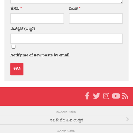
ಹೆಸರು
*
ಮಿಂಚೆ
*
ವೆಬ್‌ಸೈಟ್ (ಇದ್ದರೆ)
Notify me of new posts by email.
ಮುಂದಿನ ಬರಹ
ಕವಿತೆ: ಚೆಲುವಿನ ಉತ್ಸವ
ಹಿಂದಿನ ಬರಹ