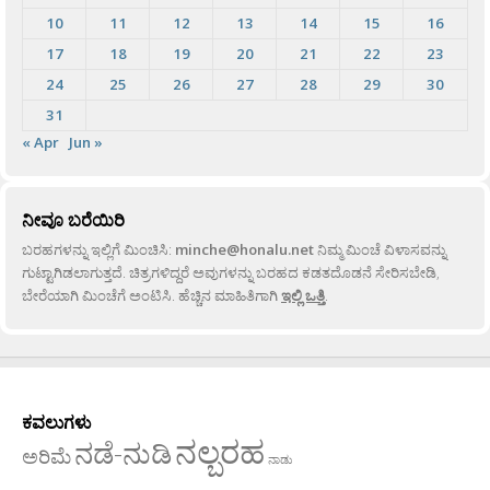
10
11
12
13
14
15
16
17
18
19
20
21
22
23
24
25
26
27
28
29
30
31
« Apr
Jun »
ನೀವೂ ಬರೆಯಿರಿ
ಬರಹಗಳನ್ನು ಇಲ್ಲಿಗೆ ಮಿಂಚಿಸಿ:
minche@honalu.net
ನಿಮ್ಮ ಮಿಂಚೆ ವಿಳಾಸವನ್ನು
ಗುಟ್ಟಾಗಿಡಲಾಗುತ್ತದೆ. ಚಿತ್ರಗಳಿದ್ದರೆ ಅವುಗಳನ್ನು ಬರಹದ ಕಡತದೊಡನೆ ಸೇರಿಸಬೇಡಿ,
ಬೇರೆಯಾಗಿ ಮಿಂಚೆಗೆ ಅಂಟಿಸಿ. ಹೆಚ್ಚಿನ ಮಾಹಿತಿಗಾಗಿ
ಇಲ್ಲಿ ಒತ್ತಿ
.
ಕವಲುಗಳು
ನಲ್ಬರಹ
ನಡೆ-ನುಡಿ
ಅರಿಮೆ
ನಾಡು