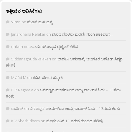
ಇತ್ತೀಚಿನ ಅನಿಸಿಕೆಗಳು
Viren
on
ಹುಣಸೆ ಹುಳಿ ಅನ್ನ
Janardhana Relekar
on
ಮರದ ನೆರಳನು ಮರವೇ ನುಂಗಿ ಹಾಕಿದಾಗ…
rjnivah
on
ಮನಸೂರೆಗೊಳ್ಳುವ ಲೈಟ್ಲಮ್ ಕಣಿವೆ
Siddanagouda kalakeri
on
ಬಾದಮಿ ಅಮವಾಸ್ಯೆ: ಚಬನೂರ ಅಮೋಗ ಸಿದ್ದನ
ಹೇಳಿಕೆ
M âñd M
on
ಕವಿತೆ: ಜೀವನ ಜ್ಯೋತಿ
C.P.Nagaraja
on
ಬಸವಣ್ಣನ ವಚನಗಳಿಂದ ಆಯ್ದ ಸಾಲುಗಳ ಓದು – 13ನೆಯ
ಕಂತು
ರಾಜೀವ್
on
ಬಸವಣ್ಣನ ವಚನಗಳಿಂದ ಆಯ್ದ ಸಾಲುಗಳ ಓದು – 13ನೆಯ ಕಂತು
K.V Shashidhara
on
ಹೊನಲುವಿಗೆ 11 ವರುಶ ತುಂಬಿದ ನಲಿವು