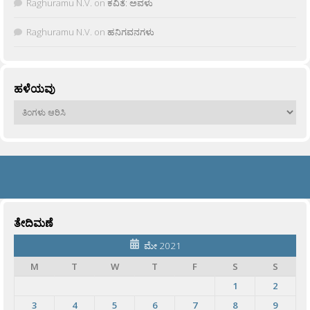
Raghuramu N.V.
on
ಕವಿತೆ: ಅವಳು
Raghuramu N.V.
on
ಹನಿಗವನಗಳು
ಹಳೆಯವು
ಹಳೆಯವು
ತೇದಿಮಣೆ
ಮೇ 2021
M
T
W
T
F
S
S
1
2
3
4
5
6
7
8
9