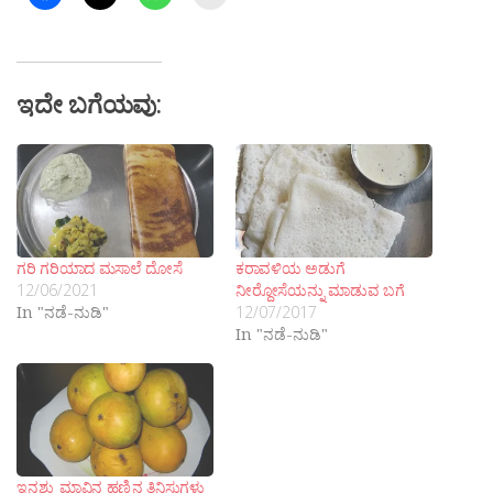
ಇದೇ ಬಗೆಯವು:
ಗರಿ ಗರಿಯಾದ ಮಸಾಲೆ ದೋಸೆ
ಕರಾವಳಿಯ ಅಡುಗೆ
12/06/2021
ನೀರ್‍ದೋಸೆಯನ್ನು ಮಾಡುವ ಬಗೆ
In "ನಡೆ-ನುಡಿ"
12/07/2017
In "ನಡೆ-ನುಡಿ"
ಇನ್ನಶ್ಟು ಮಾವಿನ ಹಣ್ಣಿನ ತಿನಿಸುಗಳು