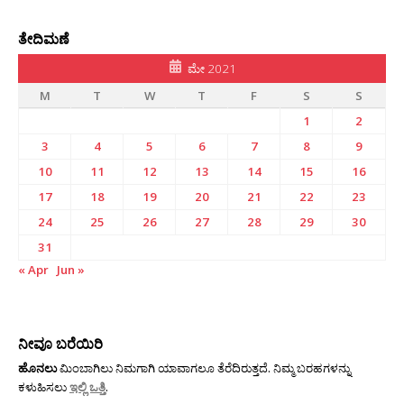
ತೇದಿಮಣೆ
ಮೇ 2021
M
T
W
T
F
S
S
1
2
3
4
5
6
7
8
9
10
11
12
13
14
15
16
17
18
19
20
21
22
23
24
25
26
27
28
29
30
31
« Apr
Jun »
ನೀವೂ ಬರೆಯಿರಿ
ಹೊನಲು
ಮಿಂಬಾಗಿಲು ನಿಮಗಾಗಿ ಯಾವಾಗಲೂ ತೆರೆದಿರುತ್ತದೆ. ನಿಮ್ಮ ಬರಹಗಳನ್ನು
ಕಳುಹಿಸಲು
ಇಲ್ಲಿ ಒತ್ತಿ
.