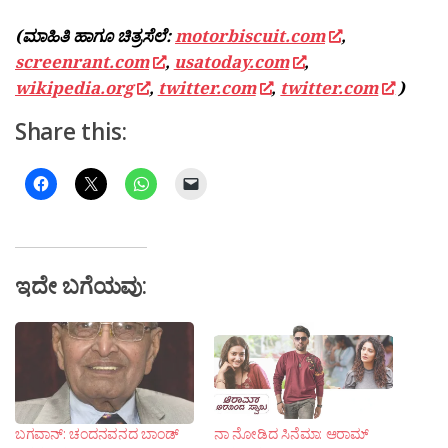
(ಮಾಹಿತಿ ಹಾಗೂ ಚಿತ್ರಸೆಲೆ:
motorbiscuit.com
,
screenrant.com
,
usatoday.com
,
wikipedia.org
,
twitter.com
,
twitter.com
)
Share this:
ಇದೇ ಬಗೆಯವು:
ಬಗವಾನ್: ಚಂದನವನದ ಬಾಂಡ್
ನಾ ನೋಡಿದ ಸಿನೆಮಾ: ಆರಾಮ್