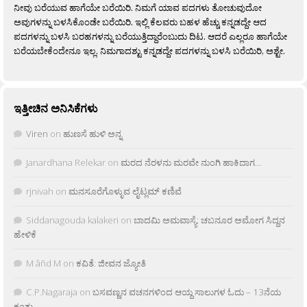
ನೀವು ಬರೆಯುವ ಹಾಗೆಯೇ ಬರೆಯಿರಿ. ನಿಮಗೆ ಯಾವ ಪದಗಳು ತೋಚುವುದೋ
ಅವುಗಳನ್ನು ಬಳಸಿಕೊಂಡೇ ಬರೆಯಿರಿ. ಇಲ್ಲಿ ಕೆಲವರು ಬಹಳ ಹೆಚ್ಚು ಕನ್ನಡದ್ದೇ ಆದ
ಪದಗಳನ್ನು ಬಳಸಿ ಬರಹಗಳನ್ನು ಬರೆಯುತ್ತಿದ್ದಾರೆಂಬುದು ದಿಟ. ಆದರೆ ಎಲ್ಲರೂ ಹಾಗೆಯೇ
ಬರೆಯಬೇಕೆಂದೇನೂ ಇಲ್ಲ. ನಿಮಗಾದಶ್ಟು ಕನ್ನಡದ್ದೇ ಪದಗಳನ್ನು ಬಳಸಿ ಬರೆಯಿರಿ, ಅಶ್ಟೇ.
ಇತ್ತೀಚಿನ ಅನಿಸಿಕೆಗಳು
Viren
on
ಹುಣಸೆ ಹುಳಿ ಅನ್ನ
Janardhana Relekar
on
ಮರದ ನೆರಳನು ಮರವೇ ನುಂಗಿ ಹಾಕಿದಾಗ…
rjnivah
on
ಮನಸೂರೆಗೊಳ್ಳುವ ಲೈಟ್ಲಮ್ ಕಣಿವೆ
Siddanagouda kalakeri
on
ಬಾದಮಿ ಅಮವಾಸ್ಯೆ: ಚಬನೂರ ಅಮೋಗ ಸಿದ್ದನ
ಹೇಳಿಕೆ
M âñd M
on
ಕವಿತೆ: ಜೀವನ ಜ್ಯೋತಿ
C.P.Nagaraja
on
ಬಸವಣ್ಣನ ವಚನಗಳಿಂದ ಆಯ್ದ ಸಾಲುಗಳ ಓದು – 13ನೆಯ
ಕಂತು