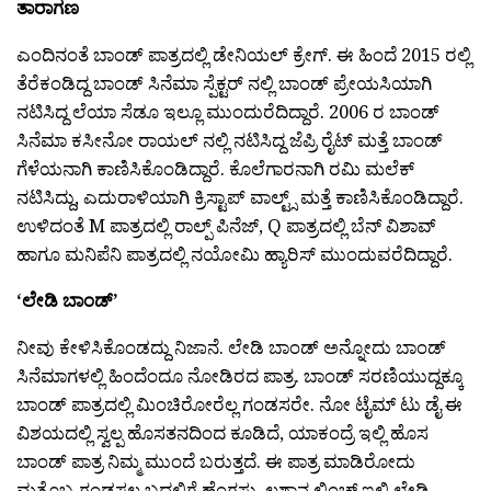
ತಾರಾಗಣ
ಎಂದಿನಂತೆ ಬಾಂಡ್ ಪಾತ್ರದಲ್ಲಿ ಡೇನಿಯಲ್ ಕ್ರೇಗ್. ಈ ಹಿಂದೆ 2015 ರಲ್ಲಿ
ತೆರೆಕಂಡಿದ್ದ ಬಾಂಡ್ ಸಿನೆಮಾ ಸ್ಪೆಕ್ಟರ್ ನಲ್ಲಿ ಬಾಂಡ್ ಪ್ರೇಯಸಿಯಾಗಿ
ನಟಿಸಿದ್ದ ಲೆಯಾ ಸೆಡೂ ಇಲ್ಲೂ ಮುಂದುರೆದಿದ್ದಾರೆ. 2006 ರ ಬಾಂಡ್
ಸಿನೆಮಾ ಕಸೀನೋ ರಾಯಲ್ ನಲ್ಲಿ ನಟಿಸಿದ್ದ ಜೆಪ್ರಿ ರೈಟ್ ಮತ್ತೆ ಬಾಂಡ್
ಗೆಳೆಯನಾಗಿ ಕಾಣಿಸಿಕೊಂಡಿದ್ದಾರೆ. ಕೊಲೆಗಾರನಾಗಿ ರಮಿ ಮಲೆಕ್
ನಟಿಸಿದ್ದು, ಎದುರಾಳಿಯಾಗಿ ಕ್ರಿಸ್ಟಾಪ್ ವಾಲ್ಟ್ಸ್ ಮತ್ತೆ ಕಾಣಿಸಿಕೊಂಡಿದ್ದಾರೆ.
ಉಳಿದಂತೆ M ಪಾತ್ರದಲ್ಲಿ ರಾಲ್ಪ್ ಪಿನೆಜ್, Q ಪಾತ್ರದಲ್ಲಿ ಬೆನ್ ವಿಶಾವ್
ಹಾಗೂ ಮನಿಪೆನಿ ಪಾತ್ರದಲ್ಲಿ ನಯೋಮಿ ಹ್ಯಾರಿಸ್ ಮುಂದುವರೆದಿದ್ದಾರೆ.
‘ಲೇಡಿ ಬಾಂಡ್’
ನೀವು ಕೇಳಿಸಿಕೊಂಡದ್ದು ನಿಜಾನೆ. ಲೇಡಿ ಬಾಂಡ್ ಅನ್ನೋದು ಬಾಂಡ್
ಸಿನೆಮಾಗಳಲ್ಲಿ ಹಿಂದೆಂದೂ ನೋಡಿರದ ಪಾತ್ರ. ಬಾಂಡ್ ಸರಣಿಯುದ್ದಕ್ಕೂ
ಬಾಂಡ್ ಪಾತ್ರದಲ್ಲಿ ಮಿಂಚಿರೋರೆಲ್ಲ ಗಂಡಸರೇ. ನೋ ಟೈಮ್ ಟು ಡೈ ಈ
ವಿಶಯದಲ್ಲಿ ಸ್ವಲ್ಪ ‍ಹೊಸತನದಿಂದ ಕೂಡಿದೆ, ಯಾಕಂದ್ರೆ ಇಲ್ಲಿ ಹೊಸ
ಬಾಂಡ್ ಪಾತ್ರ ನಿಮ್ಮ ಮುಂದೆ ಬರುತ್ತದೆ. ಈ ಪಾತ್ರ ಮಾಡಿರೋದು
ಮತ್ತೊಬ್ಬ ಗಂಡಸಲ್ಲ ಬದಲಿಗೆ ಹೆಂಗಸು. ಲಶಾನ ಲಿಂಚ್ ಇಲ್ಲಿ ಲೇಡಿ