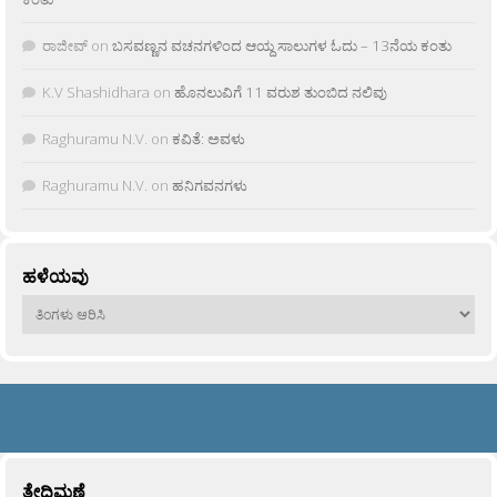
ರಾಜೀವ್
on
ಬಸವಣ್ಣನ ವಚನಗಳಿಂದ ಆಯ್ದ ಸಾಲುಗಳ ಓದು – 13ನೆಯ ಕಂತು
K.V Shashidhara
on
ಹೊನಲುವಿಗೆ 11 ವರುಶ ತುಂಬಿದ ನಲಿವು
Raghuramu N.V.
on
ಕವಿತೆ: ಅವಳು
Raghuramu N.V.
on
ಹನಿಗವನಗಳು
ಹಳೆಯವು
ಹಳೆಯವು
ತೇದಿಮಣೆ