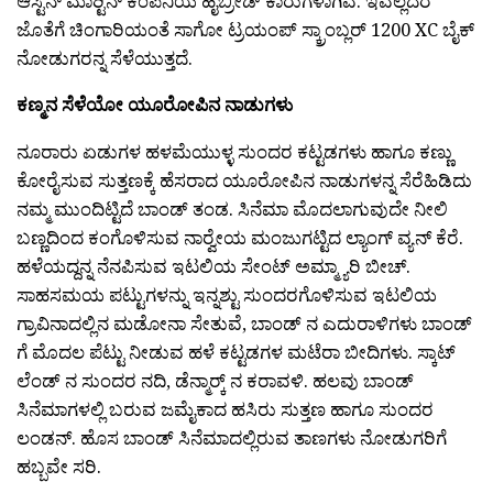
ಆಸ್ಟಿನ್ ಮಾರ‍್ಟಿನ್ ಕಂಪನಿಯ ಹೈಬ್ರೀಡ್ ಕಾರುಗಳಾಗಿವೆ. ಇವೆಲ್ಲದರ
ಜೊತೆಗೆ ಚಿಂಗಾರಿಯಂತೆ ಸಾಗೋ ಟ್ರಯಂಪ್ ಸ್ಕ್ರಾಂಬ್ಲರ್ 1200 XC ಬೈಕ್
ನೋಡುಗರನ್ನ ಸೆಳೆಯುತ್ತದೆ.
ಕಣ್ಮನ ಸೆಳೆಯೋ ಯೂರೋಪಿನ ನಾಡುಗಳು
ನೂರಾರು ಏಡುಗಳ ಹಳಮೆಯುಳ್ಳ ಸುಂದರ ಕಟ್ಟಡಗಳು ಹಾಗೂ ಕಣ್ಣು
ಕೋರೈಸುವ ಸುತ್ತಣಕ್ಕೆ ಹೆಸರಾದ ಯೂರೋಪಿನ ನಾಡುಗಳನ್ನ ಸೆರೆಹಿಡಿದು
ನಮ್ಮ ಮುಂದಿಟ್ಟಿದೆ ಬಾಂಡ್ ತಂಡ. ಸಿನೆಮಾ ಮೊದಲಾಗುವುದೇ ನೀಲಿ
ಬಣ್ಣದಿಂದ ಕಂಗೊಳಿಸುವ ನಾರ‍್ವೇಯ ಮಂಜುಗಟ್ಟಿದ ಲ್ಯಾಂಗ್ ವ್ಯನ್ ಕೆರೆ.
ಹಳೆಯದ್ದನ್ನ ನೆನಪಿಸುವ ಇಟಲಿಯ ಸೇಂಟ್ ಅಮ್ಮ್ಯಾರಿ ಬೀಚ್.
ಸಾಹಸಮಯ ಪಟ್ಟುಗಳನ್ನು ಇನ್ನಶ್ಟು ಸುಂದರಗೊಳಿಸುವ ಇಟಲಿಯ
ಗ್ರಾವಿನಾದಲ್ಲಿನ ಮಡೋನಾ ಸೇತುವೆ, ಬಾಂಡ್ ನ ಎದುರಾಳಿಗಳು ಬಾಂಡ್
ಗೆ ಮೊದಲ ಪೆಟ್ಟು ನೀಡುವ ಹಳೆ ಕಟ್ಟಡಗಳ ಮಟೆರಾ ಬೀದಿಗಳು. ಸ್ಕಾಟ್
ಲೆಂಡ್ ನ ಸುಂದರ ನದಿ, ಡೆನ್ಮಾರ‍್ಕ್ ನ ಕರಾವಳಿ. ಹಲವು ಬಾಂಡ್
ಸಿನೆಮಾಗಳಲ್ಲಿ ಬರುವ ಜಮೈಕಾದ ಹಸಿರು ಸುತ್ತಣ ಹಾಗೂ ಸುಂದರ
ಲಂಡನ್. ಹೊಸ ಬಾಂಡ್ ಸಿನೆಮಾದಲ್ಲಿರುವ ತಾಣಗಳು ನೋಡುಗರಿಗೆ
ಹಬ್ಬವೇ ಸರಿ.