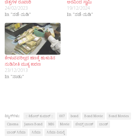
ಚಿತ್ರಗಳ ರೂವಾರಿ
ಅರವಿಂದ ಸ್ವಾಮಿ
24/02/2023
19/12/2024
In "ನಡೆ-ನುಡಿ"
In "ನಡೆ-ನುಡಿ"
ಕೇಳುವವರಿಲ್ಲದ ಹಣಕ್ಕೆ ಹುಳುಕಿನ
ನುಡಿನೀತಿ ಮುಕ್ಯ ಕಾರಣ
23/12/2013
In "ನಾಡು"
ಟ್ಯಾಗ್‌ಗಳು:
:: ಕಿಶೋರ್ ಕುಮಾರ್ ::
007
bond
Bond Movie
Bond Movies
Cinema
James Bond
MI6
Movie
ಜೇಮ್ಸ್ ಬಾಂಡ್
ಬಾಂಡ್
ಬಾಂಡ್ ಸಿನೆಮಾ
ಸಿನೆಮಾ
ಸಿನೆಮಾ ವಿಮರ‍್ಶೆ