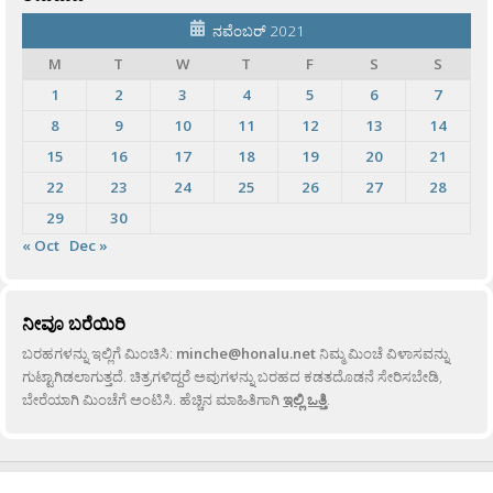
ನವೆಂಬರ್ 2021
M
T
W
T
F
S
S
1
2
3
4
5
6
7
8
9
10
11
12
13
14
15
16
17
18
19
20
21
22
23
24
25
26
27
28
29
30
« Oct
Dec »
ನೀವೂ ಬರೆಯಿರಿ
ಬರಹಗಳನ್ನು ಇಲ್ಲಿಗೆ ಮಿಂಚಿಸಿ:
minche@honalu.net
ನಿಮ್ಮ ಮಿಂಚೆ ವಿಳಾಸವನ್ನು
ಗುಟ್ಟಾಗಿಡಲಾಗುತ್ತದೆ. ಚಿತ್ರಗಳಿದ್ದರೆ ಅವುಗಳನ್ನು ಬರಹದ ಕಡತದೊಡನೆ ಸೇರಿಸಬೇಡಿ,
ಬೇರೆಯಾಗಿ ಮಿಂಚೆಗೆ ಅಂಟಿಸಿ. ಹೆಚ್ಚಿನ ಮಾಹಿತಿಗಾಗಿ
ಇಲ್ಲಿ ಒತ್ತಿ
.