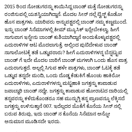
2015 ರಿಂದ ನೋಡುಗರನ್ನು ಕಾಯಿಸಿದ್ದ ಬಾಂಡ್ ಮತ್ತೆ ನೋಡುಗರನ್ನು
ರಂಜಿಸುವಲ್ಲಿ ಯಶಸ್ವಿಯಾಗಿದ್ದಾನೆ. ಮೊದಲ ಸೀನ್ ನಲ್ಲೆ ಟ್ವಿಸ್ಟ್ ಕೊಡೋ
ಹೊಸ ಪಾತ್ರಗಳು. ಯಾರಿವರು ಅನ್ನುವಶ್ಟರಲ್ಲಿ ಬಾಂಡ್ ನಮ್ಮ ಕಣ್ಣಮುಂದೆ.
ಇನ್ನು ಬಾಂಡ್ ಸಿನೆಮಾಗಳಲ್ಲಿ ತೀಮ್ ಮ್ಯೂಸಿಕ್ ಇರ‍್ಲೇಬೇಕಲ್ವಾ. ಹೀಗೆ
ಸಾಗುವಾಗ ಇನ್ನೇನು ಬಾಂಡ್ ಕುಶಿಯಾಗಿದ್ದಾನೆ ಅಂದುಕೊಳ್ಳುವಶ್ಟರಲ್ಲಿ
ಎದುರಾಳಿಗಳ ಆಟ ಮೊದಲಾಗುತ್ತೆ. ಅಲ್ಲಿಂದ ಪುಟಿದೇಳುವ ಬಾಂಡ್
ನಾಗಾಲೋಟಕ್ಕೆ ತಡೆ ಒಡ್ಡುವರಾರು? ಹೀಗೆ ಎದುರಾಳಿಗಳನ್ನ ಬೆನ್ನಟ್ಟುವ
ಬಾಂಡ್ ಗೆ ಇದೇ ಮೊದಲ ಬಾರಿಗೆ ಬಾಂಡ್ ಮಗಳಾಗಿ ಒಂದು ಹೊಸ ಪಾತ್ರ
ಎದುರಾಗುತ್ತದೆ. ಅಲ್ಲಲ್ಲಿ ಸಿಗುವ ಹಳೇ ಪಾತ್ರಗಳು, ಬಾಂಡ್ ಓಟಕ್ಕೆ ತಡೆ
ಒಡ್ಡುವ ತನ್ನದೇ ಮಂದಿ, ಒಂದು ದೊಡ್ಡ ಕೆಡುಕಿಗೆ ಹೊಂಚು ಹಾಕಿರೋ
ಎದುರಾಳಿಗಳು, ಎದುರಾಳಿಗಳನ್ನು ಮಟ್ಟಹಾಕಿ ಜಗತ್ತನ್ನು ಕಾಪಾಡುವ
ಜವಾಬ್ದಾರಿ ಬಾಂಡ್ ನದ್ದೇ. ಜಗತ್ತನ್ನು ಕಾಪಾಡುವ ಹೋರಾಟದ ದಾರಿಯಲ್ಲಿ
ತನ್ನವರನ್ನು ಕಳೆದುಕೊಂಡರೂ ಸಹ ಮುನ್ನುಗ್ಗಿ ತನ್ನ ಪ್ರಾಣವನ್ನೂ ಲೆಕ್ಕಿಸದೆ
ಜಗತ್ತನ್ನು ಉಳಿಸುತ್ತಾನೆ 007. ಇದೆಲ್ಲದರ ಜೊತೆಗೆ ಕೊನೆಯ ಸೀನ್ ನಲ್ಲಿ
ಬರುವ ತಿರುವು, ಇದು ಬಾಂಡ್ ನ ಕೊನೆಯ ಸಿನೆಮಾನ ಅನ್ನೋ
ಅನುಮಾನ ಮೂಡಿಸದೇ ಇರದು.