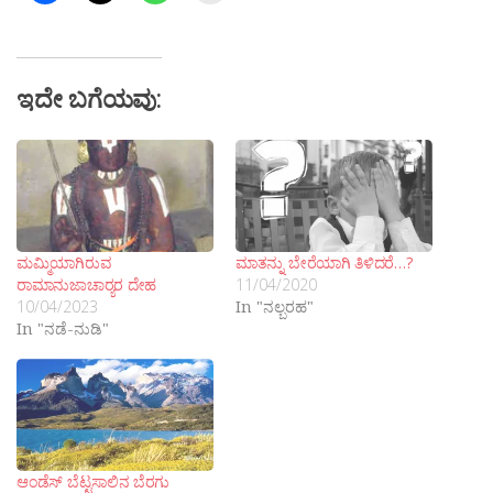
ಇದೇ ಬಗೆಯವು:
ಮಮ್ಮಿಯಾಗಿರುವ
ಮಾತನ್ನು ಬೇರೆಯಾಗಿ ತಿಳಿದರೆ…?
ರಾಮಾನುಜಾಚಾರ‍್ಯರ ದೇಹ
11/04/2020
10/04/2023
In "ನಲ್ಬರಹ"
In "ನಡೆ-ನುಡಿ"
ಆಂಡೆಸ್ ಬೆಟ್ಟಸಾಲಿನ ಬೆರಗು