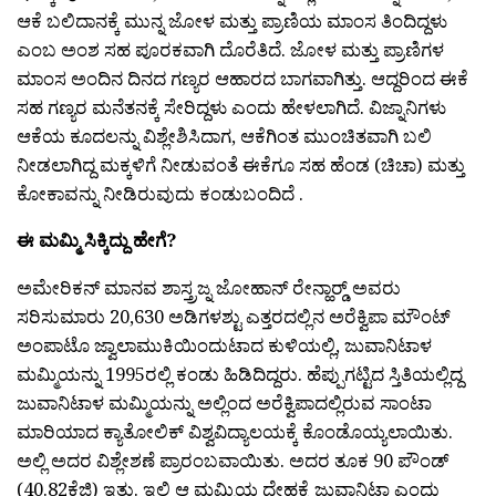
ಆಕೆ ಬಲಿದಾನಕ್ಕೆ ಮುನ್ನ ಜೋಳ ಮತ್ತು ಪ್ರಾಣಿಯ ಮಾಂಸ ತಿಂದಿದ್ದಳು
ಎಂಬ ಅಂಶ ಸಹ ಪೂರಕವಾಗಿ ದೊರೆತಿದೆ. ಜೋಳ ಮತ್ತು ಪ್ರಾಣಿಗಳ
ಮಾಂಸ ಅಂದಿನ ದಿನದ ಗಣ್ಯರ ಆಹಾರದ ಬಾಗವಾಗಿತ್ತು. ಆದ್ದರಿಂದ ಈಕೆ
ಸಹ ಗಣ್ಯರ ಮನೆತನಕ್ಕೆ ಸೇರಿದ್ದಳು ಎಂದು ಹೇಳಲಾಗಿದೆ. ವಿಜ್ನಾನಿಗಳು
ಆಕೆಯ ಕೂದಲನ್ನು ವಿಶ್ಲೇಶಿಸಿದಾಗ, ಆಕೆಗಿಂತ ಮುಂಚಿತವಾಗಿ ಬಲಿ
ನೀಡಲಾಗಿದ್ದ ಮಕ್ಕಳಿಗೆ ನೀಡುವಂತೆ ಈಕೆಗೂ ಸಹ ಹೆಂಡ (ಚಿಚಾ) ಮತ್ತು
ಕೋಕಾವನ್ನು ನೀಡಿರುವುದು ಕಂಡುಬಂದಿದೆ .
ಈ ಮಮ್ಮಿ ಸಿಕ್ಕಿದ್ದು ಹೇಗೆ?
ಅಮೇರಿಕನ್ ಮಾನವ ಶಾಸ್ತ್ರಜ್ನ ಜೋಹಾನ್ ರೇನ್ಹಾರ‍್ಡ್ ಅವರು
ಸರಿಸುಮಾರು 20,630 ಅಡಿಗಳಶ್ಟು ಎತ್ತರದಲ್ಲಿನ ಅರೆಕ್ವಿಪಾ ಮೌಂಟ್
ಅಂಪಾಟೊ ಜ್ವಾಲಾಮುಕಿಯಿಂದುಟಾದ ಕುಳಿಯಲ್ಲಿ, ಜುವಾನಿಟಾಳ
ಮಮ್ಮಿಯನ್ನು 1995ರಲ್ಲಿ ಕಂಡು ಹಿಡಿದಿದ್ದರು. ಹೆಪ್ಪುಗಟ್ಟಿದ ಸ್ತಿತಿಯಲ್ಲಿದ್ದ
ಜುವಾನಿಟಾಳ ಮಮ್ಮಿಯನ್ನು ಅಲ್ಲಿಂದ ಅರೆಕ್ವಿಪಾದಲ್ಲಿರುವ ಸಾಂಟಾ
ಮಾರಿಯಾದ ಕ್ಯಾತೋಲಿಕ್ ವಿಶ್ವವಿದ್ಯಾಲಯಕ್ಕೆ ಕೊಂಡೊಯ್ಯಲಾಯಿತು.
ಅಲ್ಲಿ ಅದರ ವಿಶ್ಲೇಶಣೆ ಪ್ರಾರಂಬವಾಯಿತು. ಅದರ ತೂಕ 90 ಪೌಂಡ್
(40.82ಕೆಜಿ) ಇತ್ತು. ಇಲ್ಲಿ ಆ ಮಮ್ಮಿಯ ದೇಹಕ್ಕೆ ಜುವಾನಿಟಾ ಎಂದು