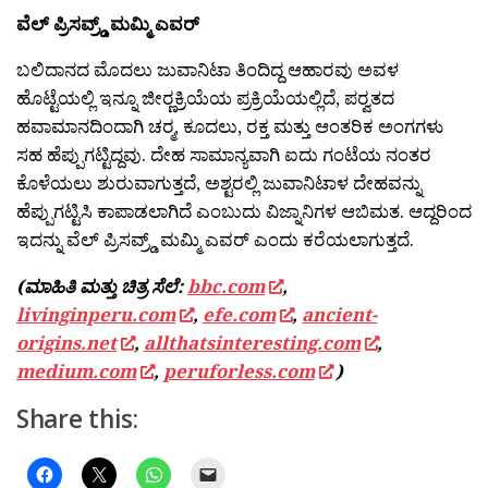
ವೆಲ್ ಪ್ರಿಸವ್ರ‍್ಡ್ ಮಮ್ಮಿ ಎವರ್
ಬಲಿದಾನದ ಮೊದಲು ಜುವಾನಿಟಾ ತಿಂದಿದ್ದ ಆಹಾರವು ಅವಳ
ಹೊಟ್ಟೆಯಲ್ಲಿ ಇನ್ನೂ ಜೀರ‍್ಣಕ್ರಿಯೆಯ ಪ್ರಕ್ರಿಯೆಯಲ್ಲಿದೆ, ಪರ‍್ವತದ
ಹವಾಮಾನದಿಂದಾಗಿ ಚರ‍್ಮ, ಕೂದಲು, ರಕ್ತ ಮತ್ತು ಆಂತರಿಕ ಅಂಗಗಳು
ಸಹ ಹೆಪ್ಪುಗಟ್ಟಿದ್ದವು. ದೇಹ ಸಾಮಾನ್ಯವಾಗಿ ಐದು ಗಂಟೆಯ ನಂತರ
ಕೊಳೆಯಲು ಶುರುವಾಗುತ್ತದೆ, ಅಶ್ಟರಲ್ಲಿ ಜುವಾನಿಟಾಳ ದೇಹವನ್ನು
ಹೆಪ್ಪುಗಟ್ಟಿಸಿ ಕಾಪಾಡಲಾಗಿದೆ ಎಂಬುದು ವಿಜ್ನಾನಿಗಳ ಆಬಿಮತ. ಆದ್ದರಿಂದ
ಇದನ್ನು ವೆಲ್ ಪ್ರಿಸವ್ರ‍್ಡ್ ಮಮ್ಮಿ ಎವರ್ ಎಂದು ಕರೆಯಲಾಗುತ್ತದೆ.
(ಮಾಹಿತಿ ಮತ್ತು ಚಿತ್ರ ಸೆಲೆ:
bbc.com
,
livinginperu.com
,
efe.com
,
ancient-
origins.net
,
allthatsinteresting.com
,
medium.com
,
peruforless.com
)
Share this: