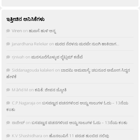
ಇತ್ತೀಚಿನ ಅನಿಸಿಕೆಗಳು
Viren
on
ಹುಣಸೆ ಹುಳಿ ಅನ್ನ
Janardhana Relekar
on
ಮರದ ನೆರಳನು ಮರವೇ ನುಂಗಿ ಹಾಕಿದಾಗ…
rjnivah
on
ಮನಸೂರೆಗೊಳ್ಳುವ ಲೈಟ್ಲಮ್ ಕಣಿವೆ
Siddanagouda kalakeri
on
ಬಾದಮಿ ಅಮವಾಸ್ಯೆ: ಚಬನೂರ ಅಮೋಗ ಸಿದ್ದನ
ಹೇಳಿಕೆ
M âñd M
on
ಕವಿತೆ: ಜೀವನ ಜ್ಯೋತಿ
C.P.Nagaraja
on
ಬಸವಣ್ಣನ ವಚನಗಳಿಂದ ಆಯ್ದ ಸಾಲುಗಳ ಓದು – 13ನೆಯ
ಕಂತು
ರಾಜೀವ್
on
ಬಸವಣ್ಣನ ವಚನಗಳಿಂದ ಆಯ್ದ ಸಾಲುಗಳ ಓದು – 13ನೆಯ ಕಂತು
K.V Shashidhara
on
ಹೊನಲುವಿಗೆ 11 ವರುಶ ತುಂಬಿದ ನಲಿವು