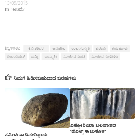
13/05/2015
In "ಅರಿಮೆ"
ಟ್ಯಾಗ್‌ಗಳು:
:: ಕೆ.ವಿ.ಶಶಿದರ ::
ಅಮೇರಿಕಾ
ಇಂಕಾ ಸಂಸ್ಕ್ರುತಿ
ಕುರುಹು
ಕುರುಹುಗಳು
ಕೊಲಂಬಿಯನ್
ಮಮ್ಮಿ
ಸಾಂಸ್ಕ್ರುತಿಕ
ಸೋಜಿಗದ ಸಂಗತಿ
ಸೋಜಿಗದ ಸಂಗತಿಗಳು
ನಿಮಗೆ ಹಿಡಿಸಬಹುದಾದ ಬರಹಗಳು
ವಿಕ್ಟೋರಿಯಾ ಜಲಪಾತದ
‘ಡೆವಿಲ್ಸ್ ಈಜುಕೊಳ’
ತಮಿಳುನಾಡಿನಲ್ಲೊಂದು