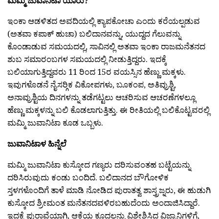
ಮಮ್ಮಿ ಜುವಾನಿಟಾ ಯಾರು?
ಇಂಕಾ ಆಡಳಿತದ ಅವದಿಯಲ್ಲಿ ಕ್ಯಾಪಕೋಚಾ ಎಂದು ಕರೆಯಲ್ಪಡುವ
(ಅತವಾ ಕಪಾಕ್ ಹುಚಾ) ಬಲಿದಾನವನ್ನು, ಯುದ್ದದ ಗೆಲುವನ್ನು
ಕೊಂಡಾಡುವ ಸಮಯದಲ್ಲಿ, ಸಾವಿನಲ್ಲಿ ಅತವಾ ಇಂಕಾ ರಾಜಮನೆತನದ
ಶುಬ ಸಮಾರಂಬಗಳ ಸಮಯದಲ್ಲಿ ನೀಡುತ್ತಿದ್ದರು. ಇದಕ್ಕೆ
ಬಲಿಯಾಗುತ್ತಿದ್ದವರು 11 ರಿಂದ 15ರ ವಯಸ್ಸಿನ ಹೆಣ್ಣು ಮಕ್ಕಳು.
ಇವುಗಳೊಡನೆ ನೈಸರ‍್ಗಿಕ ವಿಕೋಪಗಳು, ಬೂಕಂಪ, ಅತಿವ್ರುಶ್ಟಿ,
ಅನಾವ್ರುಶ್ಟಿಯ ದಿನಗಳನ್ನು ತಡೆಗಟ್ಟಲು ಆಚರಿಸುವ ಆಚರಣೆಗಳಲ್ಲೂ
ಹೆಣ್ಣು ಮಕ್ಕಳನ್ನು ಬಲಿ ಕೊಡಲಾಗುತ್ತಿತ್ತು. ಈ ರೀತಿಯಲ್ಲಿ ಬಲಿಕೊಟ್ಟವರಲ್ಲಿ
ಮಮ್ಮಿ ಜುವಾನಿಟಾ ಕೂಡ ಒಬ್ಬಳು.
ಜುವಾನಿಟಾಳ ಹಿನ್ನೆಲೆ
ಮಮ್ಮಿ ಜುವಾನಿಟಾ ಕುಸ್ಕೋದ ಗಣ್ಯರು ದರಿಸುವಂತಹ ಬಟ್ಟೆಯನ್ನು
ದರಿಸಿರುವುದು ಕಂಡು ಬಂದಿದೆ. ಬಲಿದಾನದ ಬೌಗೋಳಿಕ
ಸ್ತಳಗಳೊಂದಿಗೆ ತಾಳೆ ಮಾಡಿ ನೋಡಿದ ಪುರಾತತ್ವ ಶಾಸ್ತ್ರಜ್ನರು, ಈ ಹುಡುಗಿ
ಕುಸ್ಕೋದ ಶ್ರೀಮಂತ ಮನೆತನದವಳಿರಬಹುದೆಂದು ಅಂದಾಜಿಸಿದ್ದಾರೆ.
ಇದಕ್ಕೆ ಪುರಾವೆಯಾಗಿ, ಆಕೆಯ ಕೂದಲನ್ನು ವಿಶ್ಲೇಶಿಸಿದ ವಿಜ್ನಾನಿಗಳಿಗೆ,