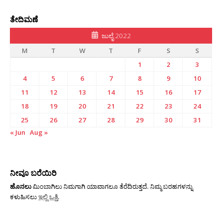
ತೇದಿಮಣೆ
ಜುಲೈ 2022
M
T
W
T
F
S
S
1
2
3
4
5
6
7
8
9
10
11
12
13
14
15
16
17
18
19
20
21
22
23
24
25
26
27
28
29
30
31
« Jun
Aug »
ನೀವೂ ಬರೆಯಿರಿ
ಹೊನಲು
ಮಿಂಬಾಗಿಲು ನಿಮಗಾಗಿ ಯಾವಾಗಲೂ ತೆರೆದಿರುತ್ತದೆ. ನಿಮ್ಮ ಬರಹಗಳನ್ನು
ಕಳುಹಿಸಲು
ಇಲ್ಲಿ ಒತ್ತಿ
.