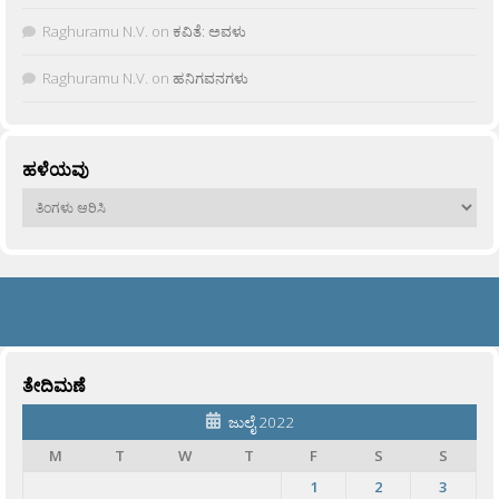
Raghuramu N.V.
on
ಕವಿತೆ: ಅವಳು
Raghuramu N.V.
on
ಹನಿಗವನಗಳು
ಹಳೆಯವು
ಹಳೆಯವು
ತೇದಿಮಣೆ
ಜುಲೈ 2022
M
T
W
T
F
S
S
1
2
3