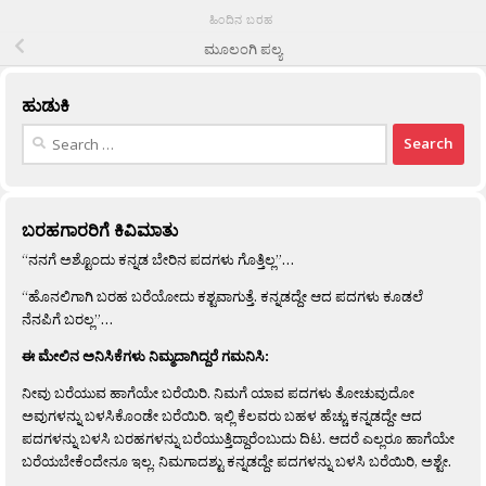
ಹಿಂದಿನ ಬರಹ
ಮೂಲಂಗಿ ಪಲ್ಯ
ಹುಡುಕಿ
Search
for:
ಬರಹಗಾರರಿಗೆ ಕಿವಿಮಾತು
“ನನಗೆ ಅಶ್ಟೊಂದು ಕನ್ನಡ ಬೇರಿನ ಪದಗಳು ಗೊತ್ತಿಲ್ಲ”…
“ಹೊನಲಿಗಾಗಿ ಬರಹ ಬರೆಯೋದು ಕಶ್ಟವಾಗುತ್ತೆ. ಕನ್ನಡದ್ದೇ ಆದ ಪದಗಳು ಕೂಡಲೆ
ನೆನಪಿಗೆ ಬರಲ್ಲ”…
ಈ ಮೇಲಿನ ಅನಿಸಿಕೆಗಳು ನಿಮ್ಮದಾಗಿದ್ದರೆ ಗಮನಿಸಿ:
ನೀವು ಬರೆಯುವ ಹಾಗೆಯೇ ಬರೆಯಿರಿ. ನಿಮಗೆ ಯಾವ ಪದಗಳು ತೋಚುವುದೋ
ಅವುಗಳನ್ನು ಬಳಸಿಕೊಂಡೇ ಬರೆಯಿರಿ. ಇಲ್ಲಿ ಕೆಲವರು ಬಹಳ ಹೆಚ್ಚು ಕನ್ನಡದ್ದೇ ಆದ
ಪದಗಳನ್ನು ಬಳಸಿ ಬರಹಗಳನ್ನು ಬರೆಯುತ್ತಿದ್ದಾರೆಂಬುದು ದಿಟ. ಆದರೆ ಎಲ್ಲರೂ ಹಾಗೆಯೇ
ಬರೆಯಬೇಕೆಂದೇನೂ ಇಲ್ಲ. ನಿಮಗಾದಶ್ಟು ಕನ್ನಡದ್ದೇ ಪದಗಳನ್ನು ಬಳಸಿ ಬರೆಯಿರಿ, ಅಶ್ಟೇ.