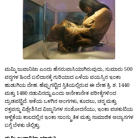
ಮಮ್ಮಿ ಜುವಾನಿಟಾ ಎಂದು ಹೆಸರುವಾಸಿಯಾಗಿರುವುದು, ಸುಮಾರು 500
ವರ‍್ಶಗಳ ಹಿಂದೆ ಬಲಿದಾನಕ್ಕೆ ಗುರಿಯಾದ ಎಳೆಯ ವಯಸ್ಸಿನ ಇಂಕಾ
ಹುಡುಗಿಯ ದೇಹ. ಹೆಪ್ಪುಗಟ್ಟಿದ ಸ್ತಿತಿಯಲ್ಲಿರುವ ಈ ದೇಹ ಕ್ರಿ. ಶ. 1440
ಮತ್ತು 1480 ನಡುವಿನದ್ದು ಎಂದು ಅನೇಕಾನೇಕ ಪರೀಕ್ಶೆಗಳಿಂದ
ದ್ರುಡಪಟ್ಟಿದೆ. ಆಕೆಯ ಒಳಗಿನ ಅಂಗಗಳು, ಕೂದಲು, ಚರ‍್ಮ ಮತ್ತು
ರಕ್ತವನ್ನು ವಿಶ್ಲೇಶಿಸಿದ ವಿಜ್ನಾನಿಗಳ ಸಂಶೋದನೆಯು, ಇಂಕಾ ಪಚಕುಟಿಯ
ಆಳ್ವಿಕೆಯ ಕಾಲದಲ್ಲಿನ ಇಂಕಾ ಸಾಂಸ್ಕ್ರುತಿಕ ಮತ್ತು ಸಾಮಾಜಿಕ ಅಬ್ಯಾಸಗಳ
ಬಗ್ಗೆ ಬೆಳಕು ಚೆಲ್ಲಿತ್ತು.