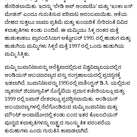
ಹೆಸರಿಡಲಾಯಿತು. ಇದನ್ನು ‘ಲೇಡಿ ಆಪ್ ಅಂಪಾಟೊ’ ಮತ್ತು ‘ಇಂಕಾ ಐಸ್
ಮೇಡನ್’ ಎಂದೂ ಗುರುತಿಸುವ ಪರಿಪಾಟ ಆರಂಬವಾಯಿತು. ಆಕೆಯ
ದೇಹದ ಸುತ್ತಲೂ ಲಾಮಾ ಪ್ರತಿಮೆ ಮತ್ತು ಕುಂಬಾರಿಕೆ ಸೇರಿದಂತೆ ವಿವಿದ
ಕಲಾಕ್ರುತಿಗಳು ಕಂಡು ಬಂದಿವೆ. ಈ ಮಮ್ಮಿಯು ಸಿಕ್ಕ ನಂತರ ಮತ್ತೆ
ಹುಡುಕಾಡಲು ಪ್ರಾರಂಬಿಸಿದಾಗ ಅಕ್ಟೋಬರ್ 1995 ರಲ್ಲಿ ಹುಡುಗ ಮತ್ತು
ಹುಡುಗಿಯ ಮಮ್ಮಿಗಳು ಸಿಕ್ಕರೆ ಮತ್ತೆ 1997 ರಲ್ಲಿ ಒಂದು ಹುಡುಗಿಯ
ಮಮ್ಮಿ ಸಿಕ್ಕಿತು.
ಮಮ್ಮಿ ಜುವಾನಿಟಾವನ್ನು ಅರೆಕ್ವಿಪಾದಲ್ಲಿರುವ ವಿಶ್ವವಿದ್ಯಾಲಯದಲ್ಲಿನ
ಆಂಡಿಯನ್ ಆಬಯಾರಣ್ಯದ ವಸ್ತು ಸಂಗ್ರಹಾಲಯದಲ್ಲಿ ಪ್ರದರ‍್ಶನಕ್ಕೆ
ಇಡಲಾಗಿದೆ. ಜುವಾನಿಟಾವನ್ನು 1995ರಲ್ಲಿ ವಾಶಿಂಗ್ಟನ್ ಡಿ.ಸಿ. ಯಲ್ಲಿರುವ
ನ್ಯಾಶನಲ್ ಜಿಯಾಗ್ರಾಪಿಕ್ ಸೊಸೈಟಿಯ ಪ್ರದಾನ ಕಚೇರಿಯಲ್ಲೂ ಮತ್ತು
1999 ರಲ್ಲಿ ಜಪಾನ್ ದೇಶದಲ್ಲೂ ಪ್ರದರ‍್ಶಿಸಲಾಯಿತು. ಆಂಡಿಯನ್
ಅಬಯಾರಣ್ಯಗಳಲ್ಲಿ ನೆಲೆಗೊಂಡಿರುವ ಮಮ್ಮಿ ಜುವಾನಿಟಾ ಮತ್ತು
ಮೌಂಟ್ ಅಂಪಾಟೋದಲ್ಲಿ ಕಂಡು ಬಂದ ಇತರ ಕೊಲಂಬಿಯನ್
ಪೂರ‍್ವದ ಕಲಾಕ್ರುತಿಗಳನ್ನು ರಾಶ್ಟ್ರದ ಸಾಂಸ್ಕ್ರುತಿಕ ಪರಂಪರೆಯ
ಕುರುಹುಗಳು ಎಂದು ಗುರುತಿಸಿ ಕಾಪಾಡಲಾಗಿದೆ.