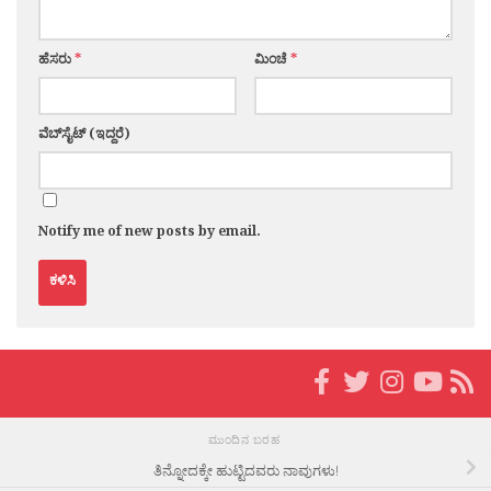
ಹೆಸರು
*
ಮಿಂಚೆ
*
ವೆಬ್‌ಸೈಟ್ (ಇದ್ದರೆ)
Notify me of new posts by email.
ಮುಂದಿನ ಬರಹ
ತಿನ್ನೋದಕ್ಕೇ ಹುಟ್ಟಿದವರು ನಾವುಗಳು!