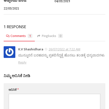
ಅಚ್ಚರಿಯ ಬಂಡೆ
04/03/2019
22/03/2021
1 RESPONSE
Comments
1
Pingbacks
0
K.V Shashidhara
26/07/2022 at 7:22 AM
ಮುನ್ನೂರನೆ ಬರಹವನ್ನು ಪ್ರಕಟಿಸೆದ್ದಕ್ಕೆ ಹೊನಲು ತಂಡಕ್ಕೆ ಧನ್ಯವಾದಗಳು
Reply
ನಿಮ್ಮ ಅನಿಸಿಕೆ ನೀಡಿ
ಅನಿಸಿಕೆ
*