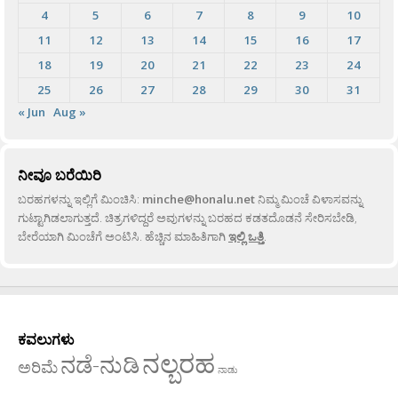
4
5
6
7
8
9
10
11
12
13
14
15
16
17
18
19
20
21
22
23
24
25
26
27
28
29
30
31
« Jun
Aug »
ನೀವೂ ಬರೆಯಿರಿ
ಬರಹಗಳನ್ನು ಇಲ್ಲಿಗೆ ಮಿಂಚಿಸಿ:
minche@honalu.net
ನಿಮ್ಮ ಮಿಂಚೆ ವಿಳಾಸವನ್ನು
ಗುಟ್ಟಾಗಿಡಲಾಗುತ್ತದೆ. ಚಿತ್ರಗಳಿದ್ದರೆ ಅವುಗಳನ್ನು ಬರಹದ ಕಡತದೊಡನೆ ಸೇರಿಸಬೇಡಿ,
ಬೇರೆಯಾಗಿ ಮಿಂಚೆಗೆ ಅಂಟಿಸಿ. ಹೆಚ್ಚಿನ ಮಾಹಿತಿಗಾಗಿ
ಇಲ್ಲಿ ಒತ್ತಿ
.
ಕವಲುಗಳು
ನಲ್ಬರಹ
ನಡೆ-ನುಡಿ
ಅರಿಮೆ
ನಾಡು