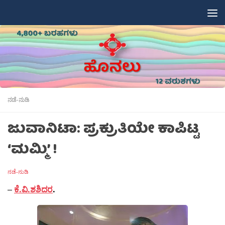
Skip to content
ನಡೆ-ನುಡಿ
ಜುವಾನಿಟಾ: ಪ್ರಕ್ರುತಿಯೇ ಕಾಪಿಟ್ಟ
‘ಮಮ್ಮಿ’ !
ನಡೆ-ನುಡಿ
–
ಕೆ.ವಿ.ಶಶಿದರ
.