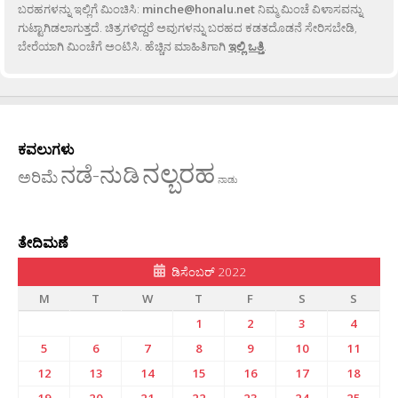
ಬರಹಗಳನ್ನು ಇಲ್ಲಿಗೆ ಮಿಂಚಿಸಿ:
minche@honalu.net
ನಿಮ್ಮ ಮಿಂಚೆ ವಿಳಾಸವನ್ನು
ಗುಟ್ಟಾಗಿಡಲಾಗುತ್ತದೆ. ಚಿತ್ರಗಳಿದ್ದರೆ ಅವುಗಳನ್ನು ಬರಹದ ಕಡತದೊಡನೆ ಸೇರಿಸಬೇಡಿ,
ಬೇರೆಯಾಗಿ ಮಿಂಚೆಗೆ ಅಂಟಿಸಿ. ಹೆಚ್ಚಿನ ಮಾಹಿತಿಗಾಗಿ
ಇಲ್ಲಿ ಒತ್ತಿ
.
ಕವಲುಗಳು
ನಲ್ಬರಹ
ನಡೆ-ನುಡಿ
ಅರಿಮೆ
ನಾಡು
ತೇದಿಮಣೆ
ಡಿಸೆಂಬರ್ 2022
M
T
W
T
F
S
S
1
2
3
4
5
6
7
8
9
10
11
12
13
14
15
16
17
18