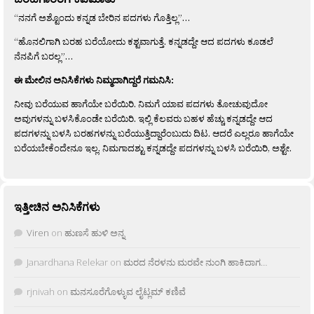
“ನನಗೆ ಅಶ್ಟೊಂದು ಕನ್ನಡ ಬೇರಿನ ಪದಗಳು ಗೊತ್ತಿಲ್ಲ”…
“ಹೊನಲಿಗಾಗಿ ಬರಹ ಬರೆಯೋದು ಕಶ್ಟವಾಗುತ್ತೆ. ಕನ್ನಡದ್ದೇ ಆದ ಪದಗಳು ಕೂಡಲೆ
ನೆನಪಿಗೆ ಬರಲ್ಲ”…
ಈ ಮೇಲಿನ ಅನಿಸಿಕೆಗಳು ನಿಮ್ಮದಾಗಿದ್ದರೆ ಗಮನಿಸಿ:
ನೀವು ಬರೆಯುವ ಹಾಗೆಯೇ ಬರೆಯಿರಿ. ನಿಮಗೆ ಯಾವ ಪದಗಳು ತೋಚುವುದೋ
ಅವುಗಳನ್ನು ಬಳಸಿಕೊಂಡೇ ಬರೆಯಿರಿ. ಇಲ್ಲಿ ಕೆಲವರು ಬಹಳ ಹೆಚ್ಚು ಕನ್ನಡದ್ದೇ ಆದ
ಪದಗಳನ್ನು ಬಳಸಿ ಬರಹಗಳನ್ನು ಬರೆಯುತ್ತಿದ್ದಾರೆಂಬುದು ದಿಟ. ಆದರೆ ಎಲ್ಲರೂ ಹಾಗೆಯೇ
ಬರೆಯಬೇಕೆಂದೇನೂ ಇಲ್ಲ. ನಿಮಗಾದಶ್ಟು ಕನ್ನಡದ್ದೇ ಪದಗಳನ್ನು ಬಳಸಿ ಬರೆಯಿರಿ, ಅಶ್ಟೇ.
ಇತ್ತೀಚಿನ ಅನಿಸಿಕೆಗಳು
Viren
on
ಹುಣಸೆ ಹುಳಿ ಅನ್ನ
Janardhana Relekar
on
ಮರದ ನೆರಳನು ಮರವೇ ನುಂಗಿ ಹಾಕಿದಾಗ…
rjnivah
on
ಮನಸೂರೆಗೊಳ್ಳುವ ಲೈಟ್ಲಮ್ ಕಣಿವೆ