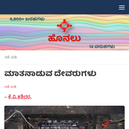
Skip to content
ನಡೆ-ನುಡಿ
ಮಾತನಾಡುವ ದೇವರುಗಳು
ನಡೆ-ನುಡಿ
–
ಕೆ.ವಿ.ಶಶಿದರ
.