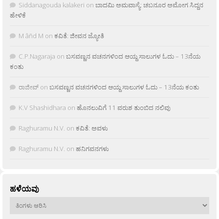
Siddanagouda kalakeri
on
ಬಾದಮಿ ಅಮವಾಸ್ಯೆ: ಚಬನೂರ ಅಮೋಗ ಸಿದ್ದನ
ಹೇಳಿಕೆ
M âñd M
on
ಕವಿತೆ: ಜೀವನ ಜ್ಯೋತಿ
C.P.Nagaraja
on
ಬಸವಣ್ಣನ ವಚನಗಳಿಂದ ಆಯ್ದ ಸಾಲುಗಳ ಓದು – 13ನೆಯ
ಕಂತು
ರಾಜೀವ್
on
ಬಸವಣ್ಣನ ವಚನಗಳಿಂದ ಆಯ್ದ ಸಾಲುಗಳ ಓದು – 13ನೆಯ ಕಂತು
K.V Shashidhara
on
ಹೊನಲುವಿಗೆ 11 ವರುಶ ತುಂಬಿದ ನಲಿವು
Raghuramu N.V.
on
ಕವಿತೆ: ಅವಳು
Raghuramu N.V.
on
ಹನಿಗವನಗಳು
ಹಳೆಯವು
ಹಳೆಯವು