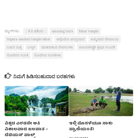
ಟ್ಯಾಗ್‌ಗಳು:
:: ಕೆ.ವಿ.ಶಶಿದರ ::
amazing facts
Bihar temple
tripura sundari temple bihar
ಅಪೊಲೋ ಚಂದ್ರಯಾನ
ಅಮ್ಮನವರ ದೇವಾಲಯ
ಬವಾನಿ ಮಿಶ್ರ
ಬಸ್ತಾರ
ಮಾತನಾಡುವ ದೇವರುಗಳು
ರಾಜರಾಜೇಶ್ವರಿ ತ್ರಿಪುರ ಸುಂದರಿ
ಸೋಜಿಗದ ಸಂಗತಿ
ಸೋಜಿಗದ ಸಂಗತಿಗಳು
ನಿಮಗೆ ಹಿಡಿಸಬಹುದಾದ ಬರಹಗಳು
ವಿಶ್ವದ ಎರಡನೇ ಅತಿ
ಇಲ್ಲಿ ಮೊಸಳೆಯೂ ಸಾಕು
ವಿಶಾಲವಾದ ಜಲಪಾತ –
ಪ್ರಾಣಿಯಂತೆ!
ಡೆಟಿಯನ್ ಪಾಲ್ಸ್