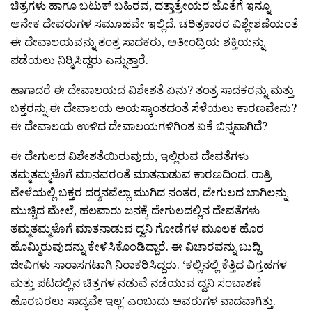
ಚಿತ್ರಗಳು ಹಾಗೂ ಬಟುಕ್ ಬಹಿರವ, ದತ್ತಾತ್ರೇಯರ ಜೊತೆಗೆ ಇನ್ನೂ
ಅನೇಕ ದೇವರುಗಳ ಸಮೂಹವೇ ಇಲ್ಲಿದೆ. ಚರಿತ್ರಕಾರರ ವಿಶ್ಲೇಶಣೆಯಂತೆ
ಈ ದೇವಾಲಯವನ್ನು ತಂತ್ರ ಸಾದಕರು, ಅತೀಂದ್ರಿಯ ಶಕ್ತಿಯನ್ನು
ಪಡೆಯಲು ನಿರ‍್ಮಿಸಿದ್ದರು ಎನ್ನುತ್ತಾರೆ.
ಹಾಗಾದರೆ ಈ ದೇವಾಲಯದ ವಿಶೇಶತೆ ಏನು? ತಂತ್ರ ಸಾದಕರನ್ನು ಮತ್ತು
ಬಕ್ತರನ್ನು ಈ ದೇವಾಲಯ ಅಯಸ್ಕಾಂತದಂತೆ ಸೆಳೆಯಲು ಕಾರಣವೇನು?
ಈ ದೇವಾಲಯ ಉಳಿದ ದೇವಾಲಯಗಳಿಗಿಂತ ಏಕೆ ಬಿನ್ನವಾಗಿದೆ?
ಈ ದೇಗುಲದ ವಿಶೇಶತೆಯಿರುವುದು, ಇಲ್ಲಿರುವ ದೇವತೆಗಳು
ತಮ್ಮತಮ್ಮಳೊಗೆ ಮಾನವರಂತೆ ಮಾತನಾಡುವ ಕಾರಣದಿಂದ. ರಾತ್ರಿ
ವೇಳೆಯಲ್ಲಿ ಬಕ್ತರ ದರ‍್ಶನವೆಲ್ಲಾ ಮುಗಿದ ನಂತರ, ದೇಗುಲದ ಬಾಗಿಲನ್ನು
ಮುಚ್ಚಿದ ಮೇಲೆ, ಹಲವಾರು ಜನಕ್ಕೆ ದೇಗುಲದಲ್ಲಿನ ದೇವತೆಗಳು
ತಮ್ಮತಮ್ಮಳೊಗೆ ಮಾತನಾಡುವ ದ್ವನಿ ಗೋಡೆಗಳ ಮೂಲಕ ಹೊರ
ಹೊಮ್ಮಿರುವುದನ್ನು ಕೇಳಿಸಿಕೊಂಡಿದ್ದಾರೆ. ಈ ವಿಚಾರವನ್ನು ಬುದ್ದಿ
ಜೀವಿಗಳು ಸಾರಾಸಗಟಾಗಿ ನಿರಾಕರಿಸಿದ್ದರು. ‘ಕಲ್ಲಿನಲ್ಲಿ ಕೆತ್ತಿದ ವಿಗ್ರಹಗಳ
ಮತ್ತು ಪಟದಲ್ಲಿನ ಚಿತ್ರಗಳ ನಡುವೆ ನಡೆಯುವ ದ್ವನಿ ಸಂಬಾಶಣೆ
ಹೊರಬರಲು ಸಾದ್ಯವೇ ಇಲ್ಲ’ ಎಂಬುದು ಅವರುಗಳ ವಾದವಾಗಿತ್ತು.