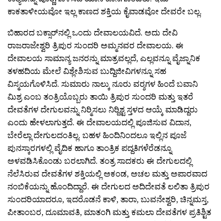
ಕಾಕತಾಳೀಯವೋ ಇಲ್ಲ ಕಾಣದ ಶಕ್ತಿಯ ಕೈವಾಡವೋ ದೇವರೇ ಬಲ್ಲ.
ಬಿಹಾರದ ಬಕ್ಸಾರ್‍‍ನಲ್ಲಿ ಒಂದು ದೇವಾಲಯವಿದೆ. ಅದು ದೇವಿ
ರಾಜರಾಜೇಶ್ವರಿ ತ್ರಿಪುರ ಸುಂದರಿ ಅಮ್ಮನವರ ದೇವಾಲಯ. ಈ
ದೇವಾಲಯ ಸಾಮಾನ್ಯ ಜನರನ್ನು ಮಾತ್ರವಲ್ಲದೆ, ಎಲ್ಲವನ್ನೂ ವೈಜ್ನಾನಿಕ
ತಳಹದಿಯ ಮೇಲೆ ವಿಶ್ಲೇಶಿಸುವ ಬುದ್ದಿಜೀವಿಗಳನ್ನೂ ಸಹ
ವಿಸ್ಮಯಗೊಳಿಸಿದೆ. ಸುಮಾರು ನಾಲ್ಕು ನೂರು ವರ‍್ಶಗಳ ಹಿಂದೆ ಬವಾನಿ
ಮಿಶ್ರ ಎಂಬ ತಂತ್ರಿಯೊಬ್ಬರು ತಾಯಿ ತ್ರಿಪುರ ಸುಂದರಿ ಮತ್ತು ಇತರೆ
ದೇವತೆಗಳ ದೇಗುಲವನ್ನು ನಿರ‍್ಮಿಸಲು ನಿರ‍್ದಿಶ್ಟ ಸ್ತಳದ ಆಯ್ಕೆ ಮಾಡಿದ್ದರು
ಎಂದು ಹೇಳಲಾಗುತ್ತದೆ. ಈ ದೇವಾಲಯದಲ್ಲಿ ಪೂಜಿಸುವ ವಿದಾನ,
ಬೇರೆಲ್ಲಾ ದೇಗುಲದಂತಿಲ್ಲ. ಬಹಳ ಹಿಂದಿನಿಂದಲೂ ಇಲ್ಲಿನ ಪೂಜೆ
ಪುನಸ್ಕಾರಗಳಲ್ಲಿ ವೈದಿಕ ಹಾಗೂ ತಾಂತ್ರಿಕ ಪದ್ದತಿಗಳೆರೆಡನ್ನೂ
ಅಳವಡಿಸಿಕೊಂಡು ಬರಲಾಗಿದೆ. ತಂತ್ರ ಸಾದಕರು ಈ ದೇಗುಲದಲ್ಲಿ
ನೆಲೆಸಿರುವ ದೇವತೆಗಳ ಶಕ್ತಿಯಲ್ಲಿ ಅಕಂಡ, ಅಚಲ ಮತ್ತು ಅಪಾರವಾದ
ನಂಬಿಕೆಯನ್ನು ಹೊಂದಿದ್ದಾರೆ. ಈ ದೇಗುಲದ ಅದಿದೇವತೆ ಲಲಿತಾ ತ್ರಿಪುರ
ಸುಂದರಿಯಾದರೂ, ಇದರೊಡನೆ ಕಾಳಿ, ತಾರಾ, ಬುವನೇಶ್ವರಿ, ಚಿನ್ನಮಸ್ತ,
ಪೀತಾಂಬರ, ದೂಮಾವತಿ, ಮಾತಂಗಿ ಮತ್ತು ಕಮಲಾ ದೇವತೆಗಳ ಪ್ರತಿಶ್ಟಿತ