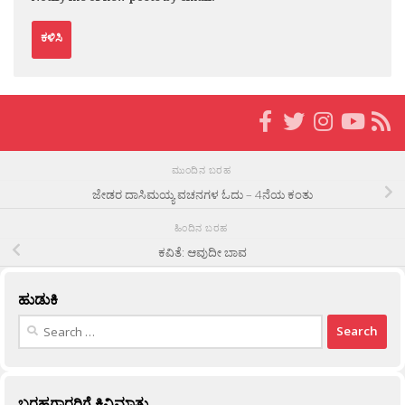
ಮುಂದಿನ ಬರಹ
ಜೇಡರ ದಾಸಿಮಯ್ಯ ವಚನಗಳ ಓದು – 4ನೆಯ ಕಂತು
ಹಿಂದಿನ ಬರಹ
ಕವಿತೆ: ಆವುದೀ ಬಾವ
ಹುಡುಕಿ
Search
for:
ಬರಹಗಾರರಿಗೆ ಕಿವಿಮಾತು