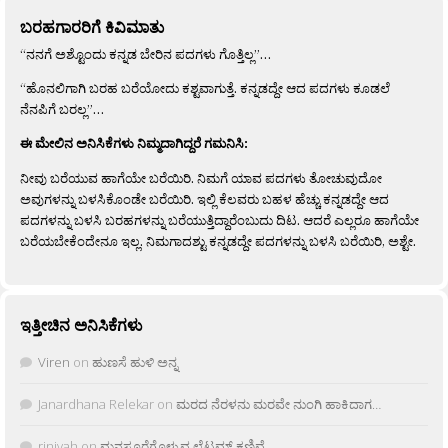
ಬರಹಗಾರರಿಗೆ ಕಿವಿಮಾತು
“ನನಗೆ ಅಶ್ಟೊಂದು ಕನ್ನಡ ಬೇರಿನ ಪದಗಳು ಗೊತ್ತಿಲ್ಲ”…
“ಹೊನಲಿಗಾಗಿ ಬರಹ ಬರೆಯೋದು ಕಶ್ಟವಾಗುತ್ತೆ. ಕನ್ನಡದ್ದೇ ಆದ ಪದಗಳು ಕೂಡಲೆ
ನೆನಪಿಗೆ ಬರಲ್ಲ”…
ಈ ಮೇಲಿನ ಅನಿಸಿಕೆಗಳು ನಿಮ್ಮದಾಗಿದ್ದರೆ ಗಮನಿಸಿ:
ನೀವು ಬರೆಯುವ ಹಾಗೆಯೇ ಬರೆಯಿರಿ. ನಿಮಗೆ ಯಾವ ಪದಗಳು ತೋಚುವುದೋ
ಅವುಗಳನ್ನು ಬಳಸಿಕೊಂಡೇ ಬರೆಯಿರಿ. ಇಲ್ಲಿ ಕೆಲವರು ಬಹಳ ಹೆಚ್ಚು ಕನ್ನಡದ್ದೇ ಆದ
ಪದಗಳನ್ನು ಬಳಸಿ ಬರಹಗಳನ್ನು ಬರೆಯುತ್ತಿದ್ದಾರೆಂಬುದು ದಿಟ. ಆದರೆ ಎಲ್ಲರೂ ಹಾಗೆಯೇ
ಬರೆಯಬೇಕೆಂದೇನೂ ಇಲ್ಲ. ನಿಮಗಾದಶ್ಟು ಕನ್ನಡದ್ದೇ ಪದಗಳನ್ನು ಬಳಸಿ ಬರೆಯಿರಿ, ಅಶ್ಟೇ.
ಇತ್ತೀಚಿನ ಅನಿಸಿಕೆಗಳು
Viren
on
ಹುಣಸೆ ಹುಳಿ ಅನ್ನ
Janardhana Relekar
on
ಮರದ ನೆರಳನು ಮರವೇ ನುಂಗಿ ಹಾಕಿದಾಗ…
rjnivah
on
ಮನಸೂರೆಗೊಳ್ಳುವ ಲೈಟ್ಲಮ್ ಕಣಿವೆ