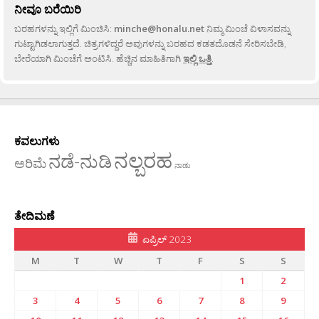
ನೀವೂ ಬರೆಯಿರಿ
ಬರಹಗಳನ್ನು ಇಲ್ಲಿಗೆ ಮಿಂಚಿಸಿ:
minche@honalu.net
ನಿಮ್ಮ ಮಿಂಚೆ ವಿಳಾಸವನ್ನು
ಗುಟ್ಟಾಗಿಡಲಾಗುತ್ತದೆ. ಚಿತ್ರಗಳಿದ್ದರೆ ಅವುಗಳನ್ನು ಬರಹದ ಕಡತದೊಡನೆ ಸೇರಿಸಬೇಡಿ,
ಬೇರೆಯಾಗಿ ಮಿಂಚೆಗೆ ಅಂಟಿಸಿ. ಹೆಚ್ಚಿನ ಮಾಹಿತಿಗಾಗಿ
ಇಲ್ಲಿ ಒತ್ತಿ
.
ಕವಲುಗಳು
ನಲ್ಬರಹ
ನಡೆ-ನುಡಿ
ಅರಿಮೆ
ನಾಡು
ತೇದಿಮಣೆ
ಏಪ್ರಿಲ್ 2023
M
T
W
T
F
S
S
1
2
3
4
5
6
7
8
9