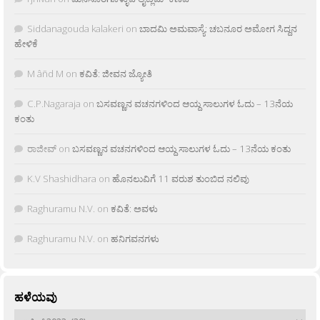
Siddanagouda kalakeri
on
ಬಾದಮಿ ಅಮವಾಸ್ಯೆ: ಚಬನೂರ ಅಮೋಗ ಸಿದ್ದನ
ಹೇಳಿಕೆ
M âñd M
on
ಕವಿತೆ: ಜೀವನ ಜ್ಯೋತಿ
C.P.Nagaraja
on
ಬಸವಣ್ಣನ ವಚನಗಳಿಂದ ಆಯ್ದ ಸಾಲುಗಳ ಓದು – 13ನೆಯ
ಕಂತು
ರಾಜೀವ್
on
ಬಸವಣ್ಣನ ವಚನಗಳಿಂದ ಆಯ್ದ ಸಾಲುಗಳ ಓದು – 13ನೆಯ ಕಂತು
K.V Shashidhara
on
ಹೊನಲುವಿಗೆ 11 ವರುಶ ತುಂಬಿದ ನಲಿವು
Raghuramu N.V.
on
ಕವಿತೆ: ಅವಳು
Raghuramu N.V.
on
ಹನಿಗವನಗಳು
ಹಳೆಯವು
ಹಳೆಯವು