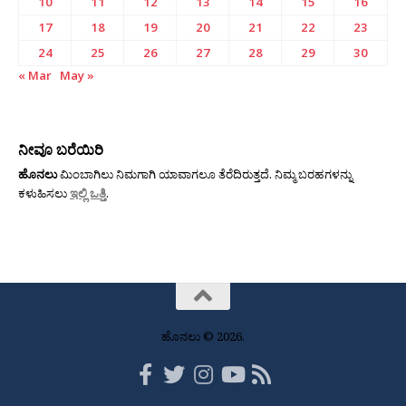
10
11
12
13
14
15
16
17
18
19
20
21
22
23
24
25
26
27
28
29
30
« Mar
May »
ನೀವೂ ಬರೆಯಿರಿ
ಹೊನಲು
ಮಿಂಬಾಗಿಲು ನಿಮಗಾಗಿ ಯಾವಾಗಲೂ ತೆರೆದಿರುತ್ತದೆ. ನಿಮ್ಮ ಬರಹಗಳನ್ನು
ಕಳುಹಿಸಲು
ಇಲ್ಲಿ ಒತ್ತಿ
.
ಹೊನಲು © 2026.