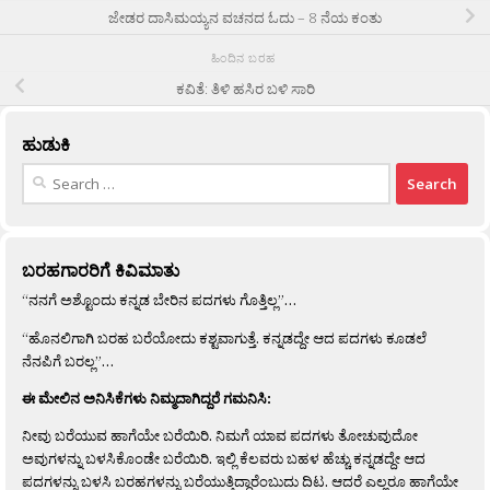
ಜೇಡರ ದಾಸಿಮಯ್ಯನ ವಚನದ ಓದು – 8 ನೆಯ ಕಂತು
ಹಿಂದಿನ ಬರಹ
ಕವಿತೆ: ತಿಳಿ ಹಸಿರ ಬಳಿ ಸಾರಿ
ಹುಡುಕಿ
Search
for:
ಬರಹಗಾರರಿಗೆ ಕಿವಿಮಾತು
“ನನಗೆ ಅಶ್ಟೊಂದು ಕನ್ನಡ ಬೇರಿನ ಪದಗಳು ಗೊತ್ತಿಲ್ಲ”…
“ಹೊನಲಿಗಾಗಿ ಬರಹ ಬರೆಯೋದು ಕಶ್ಟವಾಗುತ್ತೆ. ಕನ್ನಡದ್ದೇ ಆದ ಪದಗಳು ಕೂಡಲೆ
ನೆನಪಿಗೆ ಬರಲ್ಲ”…
ಈ ಮೇಲಿನ ಅನಿಸಿಕೆಗಳು ನಿಮ್ಮದಾಗಿದ್ದರೆ ಗಮನಿಸಿ:
ನೀವು ಬರೆಯುವ ಹಾಗೆಯೇ ಬರೆಯಿರಿ. ನಿಮಗೆ ಯಾವ ಪದಗಳು ತೋಚುವುದೋ
ಅವುಗಳನ್ನು ಬಳಸಿಕೊಂಡೇ ಬರೆಯಿರಿ. ಇಲ್ಲಿ ಕೆಲವರು ಬಹಳ ಹೆಚ್ಚು ಕನ್ನಡದ್ದೇ ಆದ
ಪದಗಳನ್ನು ಬಳಸಿ ಬರಹಗಳನ್ನು ಬರೆಯುತ್ತಿದ್ದಾರೆಂಬುದು ದಿಟ. ಆದರೆ ಎಲ್ಲರೂ ಹಾಗೆಯೇ