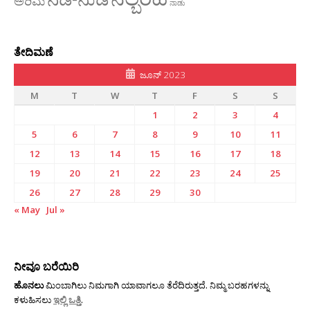
ಅರಿಮೆ
ನಾಡು
ತೇದಿಮಣೆ
ಜೂನ್ 2023
M
T
W
T
F
S
S
1
2
3
4
5
6
7
8
9
10
11
12
13
14
15
16
17
18
19
20
21
22
23
24
25
26
27
28
29
30
« May
Jul »
ನೀವೂ ಬರೆಯಿರಿ
ಹೊನಲು
ಮಿಂಬಾಗಿಲು ನಿಮಗಾಗಿ ಯಾವಾಗಲೂ ತೆರೆದಿರುತ್ತದೆ. ನಿಮ್ಮ ಬರಹಗಳನ್ನು
ಕಳುಹಿಸಲು
ಇಲ್ಲಿ ಒತ್ತಿ
.