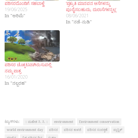
ಪರಿಸರದೊಂದಿಗೆ ಸಹಬಾಳ್ವೆ
‘ಪ್ರಕ್ರುತಿ ಮಾನವನ ಆಸೆಗಳನ್ನು
19/06/2025
ಪೂರೈಸಬಹುದು, ದುರಾಸೆಗಳನ್ನಲ್ಲ’
In "ಅರಿಮೆ"
08/06/2021
In "ನಡೆ-ನುಡಿ"
ಪರಿಸರ ಚೊಕ್ಕಟವಾಗಿರುಸುವಲ್ಲಿ
ನಮ್ಮ ಪಾತ್ರ
16/01/2020
In "ನಲ್ಬರಹ"
ಟ್ಯಾಗ್‌ಗಳು:
:: ಮಹೇಶ ಸಿ. ಸಿ. ::
environment
Environment conservation
world environment day
ಪರಿಸರ
ಪರಿಸರ ಕಾಳಜಿ
ಪರಿಸರ ಸಂರಕ್ಶಣೆ
ಪ್ಲಾಸ್ಟಿಕ್
ಮಾಲಿನ್ಯ
ವಿಶ್ವ ಪರಿಸರ ದಿನ
ಸುತ್ತಣ