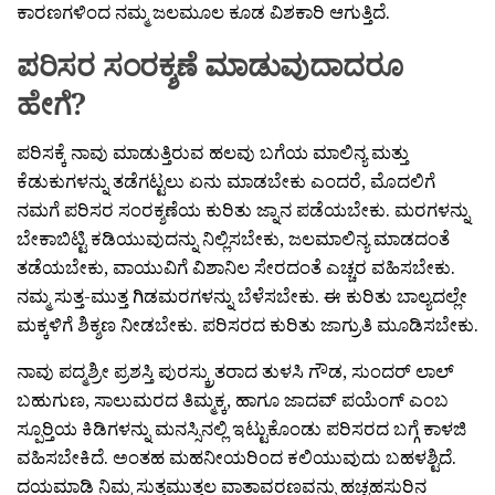
ಕಾರಣಗಳಿಂದ ನಮ್ಮ ಜಲಮೂಲ ಕೂಡ ವಿಶಕಾರಿ ಆಗುತ್ತಿದೆ.
ಪರಿಸರ ಸಂರಕ್ಶಣೆ ಮಾಡುವುದಾದರೂ
ಹೇಗೆ?
ಪರಿಸಕ್ಕೆ ನಾವು ಮಾಡುತ್ತಿರುವ ಹಲವು ಬಗೆಯ ಮಾಲಿನ್ಯ ಮತ್ತು
ಕೆಡುಕುಗಳನ್ನು ತಡೆಗಟ್ಟಲು ಏನು ಮಾಡಬೇಕು ಎಂದರೆ, ಮೊದಲಿಗೆ
ನಮಗೆ ಪರಿಸರ ಸಂರಕ್ಶಣೆಯ ಕುರಿತು ಜ್ನಾನ ಪಡೆಯಬೇಕು. ಮರಗಳನ್ನು
ಬೇಕಾಬಿಟ್ಟಿ ಕಡಿಯುವುದನ್ನು ನಿಲ್ಲಿಸಬೇಕು, ಜಲಮಾಲಿನ್ಯ ಮಾಡದಂತೆ
ತಡೆಯಬೇಕು, ವಾಯುವಿಗೆ ವಿಶಾನಿಲ ಸೇರದಂತೆ ಎಚ್ಚರ ವಹಿಸಬೇಕು.
ನಮ್ಮ ಸುತ್ತ-ಮುತ್ತ ಗಿಡಮರಗಳನ್ನು ಬೆಳೆಸಬೇಕು. ಈ ಕುರಿತು ಬಾಲ್ಯದಲ್ಲೇ
ಮಕ್ಕಳಿಗೆ ಶಿಕ್ಶಣ ನೀಡಬೇಕು. ಪರಿಸರದ ಕುರಿತು ಜಾಗ್ರುತಿ ಮೂಡಿಸಬೇಕು.
ನಾವು ಪದ್ಮಶ್ರೀ ಪ್ರಶಸ್ತಿ ಪುರಸ್ಕ್ರುತರಾದ ತುಳಸಿ ಗೌಡ, ಸುಂದರ್ ಲಾಲ್
ಬಹುಗುಣ, ಸಾಲುಮರದ ತಿಮ್ಮಕ್ಕ, ಹಾಗೂ ಜಾದವ್ ಪಯೆಂಗ್ ಎಂಬ
ಸ್ಪೂರ‍್ತಿಯ ಕಿಡಿಗಳನ್ನು ಮನಸ್ಸಿನಲ್ಲಿ ಇಟ್ಟುಕೊಂಡು ಪರಿಸರದ ಬಗ್ಗೆ ಕಾಳಜಿ
ವಹಿಸಬೇಕಿದೆ. ಅಂತಹ ಮಹನೀಯರಿಂದ ಕಲಿಯುವುದು ಬಹಳಶ್ಟಿದೆ.
ದಯಮಾಡಿ ನಿಮ್ಮ ಸುತ್ತಮುತ್ತಲ ವಾತಾವರಣವನ್ನು ಹಚ್ಚಹಸುರಿನ