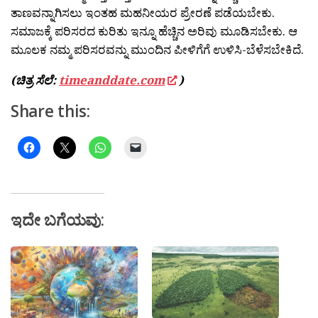
ತಾಣವನ್ನಾಗಿಸಲು ಇಂತಹ ಮಹನೀಯರ ಪ್ರೇರಣೆ ಪಡೆಯಬೇಕು.
ಸಮಾಜಕ್ಕೆ ಪರಿಸರದ ಕುರಿತು ಇನ್ನೂ ಹೆಚ್ಚಿನ ಅರಿವು ಮೂಡಿಸಬೇಕು. ಆ
ಮೂಲಕ ನಮ್ಮ ಪರಿಸರವನ್ನು ಮುಂದಿನ ಪೀಳಿಗೆಗೆ ಉಳಿಸಿ-ಬೆಳೆಸಬೇಕಿದೆ.
(ಚಿತ್ರ ಸೆಲೆ:
timeanddate.com
)
Share this:
ಇದೇ ಬಗೆಯವು: