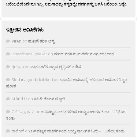
ಬರೆಯಬೇಕೆಂದೇನೂ ಇಲ್ಲ. ನಿಮಗಾದಶ್ಟು ಕನ್ನಡದ್ದೇ ಪದಗಳನ್ನು ಬಳಸಿ ಬರೆಯಿರಿ, ಅಶ್ಟೇ.
ಇತ್ತೀಚಿನ ಅನಿಸಿಕೆಗಳು
Viren
on
ಹುಣಸೆ ಹುಳಿ ಅನ್ನ
Janardhana Relekar
on
ಮರದ ನೆರಳನು ಮರವೇ ನುಂಗಿ ಹಾಕಿದಾಗ…
rjnivah
on
ಮನಸೂರೆಗೊಳ್ಳುವ ಲೈಟ್ಲಮ್ ಕಣಿವೆ
Siddanagouda kalakeri
on
ಬಾದಮಿ ಅಮವಾಸ್ಯೆ: ಚಬನೂರ ಅಮೋಗ ಸಿದ್ದನ
ಹೇಳಿಕೆ
M âñd M
on
ಕವಿತೆ: ಜೀವನ ಜ್ಯೋತಿ
C.P.Nagaraja
on
ಬಸವಣ್ಣನ ವಚನಗಳಿಂದ ಆಯ್ದ ಸಾಲುಗಳ ಓದು – 13ನೆಯ
ಕಂತು
ರಾಜೀವ್
on
ಬಸವಣ್ಣನ ವಚನಗಳಿಂದ ಆಯ್ದ ಸಾಲುಗಳ ಓದು – 13ನೆಯ ಕಂತು