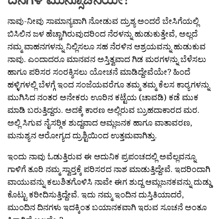
ನಾವು-ನೀವು ಸಾಮಾನ್ಯವಾಗಿ ನೋಡುವ ದ್ರುಶ್ಯ ಅಂದರೆ ಬೇಸಿಗೆಯಲ್ಲಿ
ಬಿಸಿಲಿನ ಜಳ ಹೆಚ್ಚಾಗಿರುವುದರಿಂದ ನೆರಳನ್ನು ಹುಡುಕುತ್ತೇವೆ, ಅಲ್ಲದೆ
ನಮ್ಮ ವಾಹನಗಳನ್ನು ನಿಲ್ಲಿಸಲೂ ಸಹ ನೆರಳಿನ ಆಶ್ರಯವನ್ನು ಹುಡುಕುವ
ನಾವು. ಎಂದಾದರೂ ಮಾನವನ ಅಸ್ತಿತ್ವವಾದ ಗಿಡ ಮರಗಳನ್ನು ಬೆಳೆಸಲು
ಹಾಗೂ ಪರಿಸರ ಸಂರಕ್ಶಿಸಲು ಯೋಚನೆ ಮಾಡಿದ್ದೇವೆಯೇ? ಹಿಂದೆ
ಹಳ್ಳಿಗಳಲ್ಲಿ ಬೆಳಗ್ಗೆ ಇಂದ ಸಂಜೆಯವರೆಗೂ ತಮ್ಮ ತಮ್ಮ ಕೆಲಸ ಕಾರ‍್ಯಗಳನ್ನು
ಮುಗಿಸಿದ ನಂತರ ಅನೇಕರು ಊರಿನ ಕಟ್ಟೆಯ (ಚಾವಡಿ) ಕಡೆ ಮುಕ
ಮಾಡಿ ಬರುತ್ತಿದ್ದರು. ಅದಕ್ಕೆ ಕಾರಣ ಅಲ್ಲಿರುವ ಬ್ರುಹದಾಕಾರದ ಮರ.
ಅಲ್ಲಿ ಸಿಗುವ ನೈಸರ‍್ಗಿಕ ಶುದ್ದವಾದ ಆಮ್ಲಜನಕ ಹಾಗೂ ವಾತಾವರಣ,
ಮನುಶ್ಯನ ಆರೋಗ್ಯದ ದ್ರುಶ್ಟಿಯಿಂದ ಉತ್ತಮವಾಗಿತ್ತು.
ಇಂದು ನಾವು ಓಡುತ್ತಿರುವ ಈ ಆದುನಿಕ ಪ್ರಪಂಚದಲ್ಲಿ ಅವೆಲ್ಲವನ್ನೂ
ಗಾಳಿಗೆ ತೂರಿ ನಮ್ಮ ಸ್ವಾರ‍್ತಕ್ಕೆ ಪರಿಸರದ ನಾಶ ಮಾಡುತ್ತಿದ್ದೇವೆ. ಇದರಿಂದಾಗಿ
ವಾಯುವನ್ನು ಕಲುಶಿತಗೊಳಿಸಿ ನಾವೇ ಈಗ ಶುದ್ದ ಆಮ್ಲಜನಕವನ್ನು ದುಡ್ಡು
ಕೊಟ್ಟು ಕರೀದಿಸುತ್ತಿದ್ದೇವೆ. ಇದು ನಮ್ಮ ಇಂದಿನ ದುಸ್ತಿತಿಯಾದರೆ,
ಮುಂದಿನ ದಿನಗಳು ಇದಕ್ಕಿಂತ ಬಯಾನಕವಾಗಿ ಇರುವ ಸೂಚನೆ ಅಂತೂ