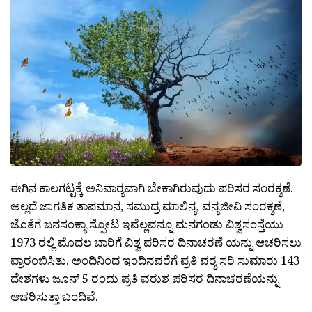
ಈಗಿನ ಕಾಲಗಟ್ಟಕ್ಕೆ ಅನಿವಾರ‍್ಯವಾಗಿ ಬೇಕಾಗಿರುವುದು ಪರಿಸರ ಸಂರಕ್ಶಣೆ.
ಅಲ್ಲದೆ ಜಾಗತಿಕ ತಾಪಮಾನ, ಸಮುದ್ರ ಮಾಲಿನ್ಯ, ವನ್ಯಜೀವಿ ಸಂರಕ್ಶಣೆ,
ಜೊತೆಗೆ ಜನಸಂಕ್ಯಾ ಸ್ಪೋಟ ಇವೆಲ್ಲವನ್ನೂ ಮನಗಂಡು ವಿಶ್ವಸಂಸ್ತೆಯು
1973 ರಲ್ಲಿ ಮೊದಲ ಬಾರಿಗೆ ವಿಶ್ವ ಪರಿಸರ ದಿನಾಚರಣೆ ಯನ್ನು ಆಚರಿಸಲು
ಪ್ರಾರಂಬಿಸಿತು. ಅಂದಿನಿಂದ ಇಂದಿನವರೆಗೆ ಪ್ರತಿ ವರ‍್ಶ ಸರಿ ಸುಮಾರು 143
ದೇಶಗಳು ಜೂನ್ 5 ರಂದು ಪ್ರತಿ ವರುಶ ಪರಿಸರ ದಿನಾಚರಣೆಯನ್ನು
ಆಚರಿಸುತ್ತಾ ಬಂದಿವೆ.