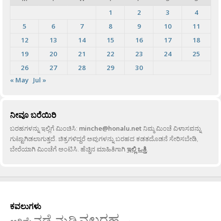
1
2
3
4
5
6
7
8
9
10
11
12
13
14
15
16
17
18
19
20
21
22
23
24
25
26
27
28
29
30
« May
Jul »
ನೀವೂ ಬರೆಯಿರಿ
ಬರಹಗಳನ್ನು ಇಲ್ಲಿಗೆ ಮಿಂಚಿಸಿ:
minche@honalu.net
ನಿಮ್ಮ ಮಿಂಚೆ ವಿಳಾಸವನ್ನು
ಗುಟ್ಟಾಗಿಡಲಾಗುತ್ತದೆ. ಚಿತ್ರಗಳಿದ್ದರೆ ಅವುಗಳನ್ನು ಬರಹದ ಕಡತದೊಡನೆ ಸೇರಿಸಬೇಡಿ,
ಬೇರೆಯಾಗಿ ಮಿಂಚೆಗೆ ಅಂಟಿಸಿ. ಹೆಚ್ಚಿನ ಮಾಹಿತಿಗಾಗಿ
ಇಲ್ಲಿ ಒತ್ತಿ
.
ಕವಲುಗಳು
ನಲ್ಬರಹ
ನಡೆ-ನುಡಿ