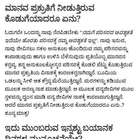
ಮಾನವ ಪ್ರಕ್ರುತಿಗೆ ನೀಡುತ್ತಿರುವ
ಕೊಡುಗೆಯಾದರೂ ಏನು?
ಓದುಗರೇ ಒಂದನ್ನು ನಾವು ನೆನಪಿಡಬೇಕು “
ನಮಗೆ ಪರಿಸರದ ಅವಶ್ಯಕತೆ
ಇದೆಯೇ ಹೊರತು ಪರಿಸರಕ್ಕೆ ನಮ್ಮ ಅವಶ್ಯಕತೆ ಇಲ್ಲ
“. ನಾವು ಇರುವ,
ನಾವು ಜೀವಿಸಲು ಸಕಲ ಅನುಕೂಲ ಹೊಂದಿರುವ ನಮ್ಮ ಪರಿಸರವನ್ನು
ಕಾಪಾಡುವುದು ಹಾಗೂ ಉಳಿಸಿ ಬೆಳೆಸುವುದು ಪ್ರತಿಯೊಬ್ಬ ಮಾನವನ
ಕರ‍್ತವ್ಯ. ತನ್ನ ಅನುಕೂಲಕ್ಕೋಸ್ಕರ ಪರಿಸರಕ್ಕೆ ಕೊಡಲಿ ಪೆಟ್ಟು ಕೊಡುತ್ತಿರುವ
ಮಾನವ ಪ್ರಕ್ರುತಿಯ ವಿನಾಶಕ್ಕೆ ಕಾರಣಕರ‍್ತನಾಗಿದ್ದಾನೆ. ಬೂಮಿಯ
ಒಡಲನ್ನು ಸೀಳಿ ಆತ ಕ್ರೌರ‍್ಯ ಮೆರೆಯುತ್ತಿದ್ದಾನೆ. ಮರಗಳನ್ನು ಕಡಿಯುವ
ಮೂಲಕ ಅರಣ್ಯ ನಾಶ ಮಾಡುತ್ತಿದ್ದಾನೆ. ಆ ಮೂಲಕ ವನ್ಯಜೀವಿಗಳ ಮೂಲ
ಸ್ತಳವನ್ನು ದ್ವಂಸ ಮಾಡಿ ವನ್ಯ ಜೀವಿಗಳ ನಾಶಕ್ಕೆ ಕಾರಣವಾಗುತ್ತಿದ್ದಾನೆ.
ಆದರೆ ಮಾನವ ಪ್ರಕ್ರುತಿಗೆ ನೀಡುತ್ತಿರುವ ಕೊಡುಗೆಯಾದರೂ ಏನು..?
ಶೂನ್ಯ ಮಾತ್ರ!
ಇದು ಮುಂಬರುವ ಇನ್ನಶ್ಟು ಬಯಾನಕ
ದಿನಗಳ ಮುನ್ಸೂಚನೆಯೇ?