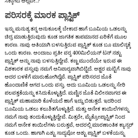
ಸಿಕ್ಕಾಗಿದೆ ಅಲ್ಲವೇ..?
ಪರಿಸರಕ್ಕೆ ಮಾರಕ ಪ್ಲಾಸ್ಟಿಕ್
ಇನ್ನು ಮನುಶ್ಯ ತನ್ನ ಅನುಕೂಲಕ್ಕೆ ಬೇಕಾದ ಹಾಗೆ ಬೂಮಿಯ ಒಡಲನ್ನು
ಚಿದ್ರ ಮಾಡುತ್ತಿರುವುದು ಕೂಡ ಜಾಗತಿಕ ತಾಪಮಾನದ ಏರಿಕೆಗೆ ಮೂಲ
ಕಾರಣ. ನಾವು ಅತಿಯಾಗಿ ಬಳಸುತ್ತಿರುವ ಪ್ಲಾಸ್ಟಿಕ್ ಕೂಡ ಬೂ ಮಾಲಿನ್ಯಕ್ಕೆ
ಒಂದು ಕಾರಣ. ಅಂದಾಜು ಪ್ರತೀ ವರ‍್ಶ 400ಮಿಲಿಯನ್ ಟನ್ ನಶ್ಟು
ಪ್ಲಾಸ್ಟಿಕ್ ಅನ್ನು ನಾವು ಬಳಸುತ್ತಿದ್ದೇವೆ. ಕಣ್ಣ ಮುಂದೆಯೇ ಇರುವ ಈ
ವಿಶಕಾರಕ ವಸ್ತುವು ನಮಗೆ ಅನಿವಾರ‍್ಯವಾಗಿಬಿಟ್ಟಿದೆ. ಅಶ್ಟರ ಮಟ್ಟಿಗೆ ನಾವು
ಅದರ ಬಳಕೆಗೆ ಮಾರುಹೋಗಿದ್ದೆವೆ. ಪ್ಲಾಸ್ಟಿಕ್ ಪರಿಸರದ ಜೊತೆ
ಹೊಂದಾಣಿಕೆ ಆಗದ ಒಂದು ವಸ್ತು. ಅದು ಬೂಮಿಯ ಒಡಲನ್ನು ಸೇರಿ
ಪಲವತ್ತತೆಯನ್ನು ಕಸಿದುಕೊಳ್ಳುತ್ತಿದೆ. ಮಣ್ಣಿನ ಜೊತೆ ವಿಲೀನವಾಗದ ಈ
ಪ್ಲಾಸ್ಟಿಕ್ ಮಹಾಮಾರಿ ಕೊಳೆಯದೆ ಹಾಗೆ ಇದ್ದು ಬಿಡುತ್ತದೆ. ಇದರಿಂದ
ಬೂಮಿಯ ಒಡಲು ಕಲುಶಿತಗೊಳ್ಳುತ್ತಿದೆ. ಮತ್ತು ಅನೇಕ ಕಾಯಿಲೆಗಳನ್ನು
ನಮಗೆ ನಾವು ತಂದುಕೊಳ್ಳುತ್ತಿದ್ದೇವೆ. ಮಿತ್ರರೇ, ಮೈಕ್ರೋಪ್ಲಾಸ್ಟಿಕ್ ನಿಂದ
ನಮಗೆ ಅನೇಕ ಕಾಯಿಲೆಗಳು ಬರುತ್ತವೆ, ಅದರಲ್ಲಿ ಮಾರಣಾಂತಿಕ ಕ್ಯಾನ್ಸರ್
ಕೂಡ ಒಂದು. ಹಾಗಾಗಿ ಎಶ್ಟು ಸಾದ್ಯವೋ ಅಶ್ಟು ಪ್ಲಾಸ್ಟಿಕ್ ಬಳಕೆಯನ್ನು