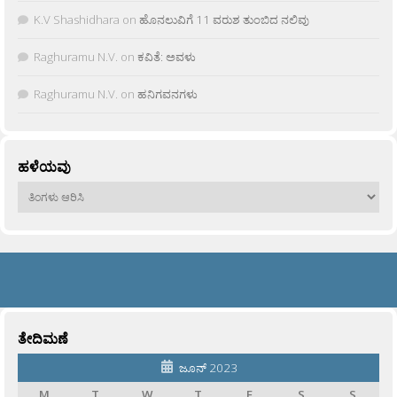
K.V Shashidhara
on
ಹೊನಲುವಿಗೆ 11 ವರುಶ ತುಂಬಿದ ನಲಿವು
Raghuramu N.V.
on
ಕವಿತೆ: ಅವಳು
Raghuramu N.V.
on
ಹನಿಗವನಗಳು
ಹಳೆಯವು
ಹಳೆಯವು
ತೇದಿಮಣೆ
ಜೂನ್ 2023
M
T
W
T
F
S
S