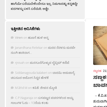
ಹಾಗೆಯೇ ಬರೆಯಬೇಕೆಂದೇನೂ ಇಲ್ಲ. ನಿಮಗಾದಶ್ಟು ಕನ್ನಡದ್ದೇ
ಪದಗಳನ್ನು ಬಳಸಿ ಬರೆಯಿರಿ, ಅಶ್ಟೇ.
ಇತ್ತೀಚಿನ ಅನಿಸಿಕೆಗಳು
Viren
on
ಹುಣಸೆ ಹುಳಿ ಅನ್ನ
Janardhana Relekar
on
ಮರದ ನೆರಳನು ಮರವೇ
ನುಂಗಿ ಹಾಕಿದಾಗ…
rjnivah
on
ಮನಸೂರೆಗೊಳ್ಳುವ ಲೈಟ್ಲಮ್ ಕಣಿವೆ
ನಲ್ಬರಹ
21
Siddanagouda kalakeri
on
ಬಾದಮಿ ಅಮವಾಸ್ಯೆ:
ಸಣ್ಣ
ಚಬನೂರ ಅಮೋಗ ಸಿದ್ದನ ಹೇಳಿಕೆ
ಬಾವ
M âñd M
on
ಕವಿತೆ: ಜೀವನ ಜ್ಯೋತಿ
– ಕೆ.ವಿ.
C.P.Nagaraja
on
ಬಸವಣ್ಣನ ವಚನಗಳಿಂದ ಆಯ್ದ
ಶುರುವಾಗಿ
ಸಾಲುಗಳ ಓದು – 13ನೆಯ ಕಂತು
ಮನಸ್ಸಾಗಲಿ