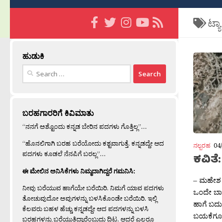
ಟ್ಯ
ಹುಡುಕಿ
Search
for:
ಬರಹಗಾರರಿಗೆ ಕಿವಿಮಾತು
“ನನಗೆ ಅಶ್ಟೊಂದು ಕನ್ನಡ ಬೇರಿನ ಪದಗಳು ಗೊತ್ತಿಲ್ಲ”…
“ಹೊನಲಿಗಾಗಿ ಬರಹ ಬರೆಯೋದು ಕಶ್ಟವಾಗುತ್ತೆ. ಕನ್ನಡದ್ದೇ ಆದ
ನಲ್ಬರಹ
04
ಪದಗಳು ಕೂಡಲೆ ನೆನಪಿಗೆ ಬರಲ್ಲ”…
ಕವಿತೆ
ಈ ಮೇಲಿನ ಅನಿಸಿಕೆಗಳು ನಿಮ್ಮದಾಗಿದ್ದರೆ ಗಮನಿಸಿ:
– ಮಹೇಶ ಸ
ನೀವು ಬರೆಯುವ ಹಾಗೆಯೇ ಬರೆಯಿರಿ. ನಿಮಗೆ ಯಾವ ಪದಗಳು
ಒಂದೇ ಬಾ
ತೋಚುವುದೋ ಅವುಗಳನ್ನು ಬಳಸಿಕೊಂಡೇ ಬರೆಯಿರಿ. ಇಲ್ಲಿ
ಹಾಗೆ ಬದ
ಕೆಲವರು ಬಹಳ ಹೆಚ್ಚು ಕನ್ನಡದ್ದೇ ಆದ ಪದಗಳನ್ನು ಬಳಸಿ
ಬಯಕೆಗೂ ಗ
ಬರಹಗಳನ್ನು ಬರೆಯುತ್ತಿದ್ದಾರೆಂಬುದು ದಿಟ. ಆದರೆ ಎಲ್ಲರೂ