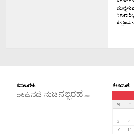
ಕೊಂಡೊಯ್ಯ
ಮುಟ್ಟಿಸು
ಸಿಗುವುದಿಲ
ಕನ್ನಡಿಯನ್ನ
ಕವಲುಗಳು
ತೇದಿಮಣೆ
ನಲ್ಬರಹ
ನಡೆ-ನುಡಿ
ಅರಿಮೆ
ನಾಡು
M
T
3
4
10
11