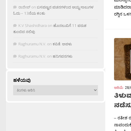
ಮಾಡಿದರಾ
ರಾಜೀವ್
on
ಬಸವಣ್ಣನ ವಚನಗಳಿಂದ ಆಯ್ದ ಸಾಲುಗಳ
ಓದು – 13ನೆಯ ಕಂತು
ರಗ್ಗಿನ ಒಳಗ
K.V Shashidhara
on
ಹೊನಲುವಿಗೆ 11 ವರುಶ
ತುಂಬಿದ ನಲಿವು
Raghuramu N.V.
on
ಕವಿತೆ: ಅವಳು
Raghuramu N.V.
on
ಹನಿಗವನಗಳು
ಹಳೆಯವು
ಅರಿಮೆ
28/
ಹಳೆಯವು
ತಿಳು
ನಡೆಸ
– ರತೀಶ ರ
ನಾವಂದುಕ