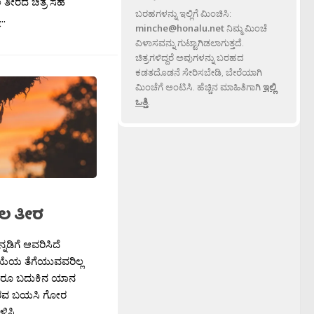
ಡಲ ತೀರದ ಚಿತ್ರ ಸಹ
ಬರಹಗಳನ್ನು ಇಲ್ಲಿಗೆ ಮಿಂಚಿಸಿ:
..
minche@honalu.net
ನಿಮ್ಮ ಮಿಂಚೆ
ವಿಳಾಸವನ್ನು ಗುಟ್ಟಾಗಿಡಲಾಗುತ್ತದೆ.
ಚಿತ್ರಗಳಿದ್ದರೆ ಅವುಗಳನ್ನು ಬರಹದ
ಕಡತದೊಡನೆ ಸೇರಿಸಬೇಡಿ, ಬೇರೆಯಾಗಿ
ಮಿಂಚೆಗೆ ಅಂಟಿಸಿ. ಹೆಚ್ಚಿನ ಮಾಹಿತಿಗಾಗಿ
ಇಲ್ಲಿ
ಒತ್ತಿ
.
ಡಲ ತೀರ
ನಡಿಗೆ ಆವರಿಸಿದೆ
ಯೆಯ ತೆಗೆಯುವವರಿಲ್ಲ
 ಆದರೂ ಬದುಕಿನ ಯಾನ
ತೀರವ ಬಯಸಿ ಗೋರ
ಸಿ...