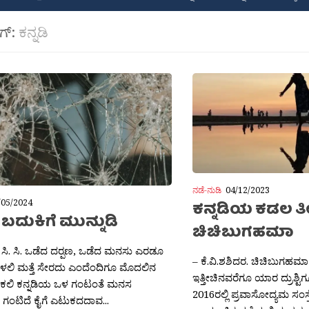
ಾಗ್:
ಕನ್ನಡಿ
ನಡೆ-ನುಡಿ
04/12/2023
/05/2024
ಕನ್ನಡಿಯ ಕಡಲ ತ
: ಬದುಕಿಗೆ ಮುನ್ನುಡಿ
ಚಿಚಿಬುಗಹಮಾ
ಿ. ಸಿ. ಒಡೆದ ದರ‍್ಪಣ, ಒಡೆದ ಮನಸು ಎರಡೂ
– ಕೆ.ವಿ.ಶಶಿದರ. ಚಿಚಿಬುಗಹಮ
ಳಲಿ ಮತ್ತೆ ಸೇರದು ಎಂದೆಂದಿಗೂ ಮೊದಲಿನ
ಇತ್ತೀಚಿನವರೆಗೂ ಯಾರ ದ್ರುಶ್ಟಿಗ
ುಕಲಿ ಕನ್ನಡಿಯ ಒಳ ಗಂಟಂತೆ ಮನಸ
2016ರಲ್ಲಿ ಪ್ರವಾಸೋದ್ಯಮ ಸಂ
ಂಟಿದೆ ಕೈಗೆ ಎಟುಕದದಾವ...