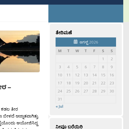
ತೇದಿಮಣೆ
ಆಗಸ್ಟ್ 2026
M
T
W
T
F
S
S
1
2
3
4
5
6
7
8
9
10
11
12
13
14
15
16
17
18
19
20
21
22
23
ೀರ –
24
25
26
27
28
29
30
31
« Jul
ಾ ಕಡಲ ತೀರ
ೂ ಬೀಳದೆ ಅಜ್ನಾತವಾಗಿತ್ತು.
ಸ್ತೆಯೊಂದು ಆಯೋಜಿಸಿದ್ದ
ನೀವೂ ಬರೆಯಿರಿ