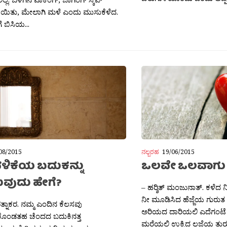
ಯಿತು, ಮೇಲಾಗಿ ಮಳೆ ಎಂದು ಮುಸುಕೆಳೆದ.
ೆ ಬಿಸಿಯ...
08/2015
ನಲ್ಬರಹ
19/06/2015
ವಳಿಕೆಯ ಬದುಕನ್ನು
ಒಲವೇ ಒಲವಾಗು
ುವುದು ಹೇಗೆ?
– ಹರ‍್ಶಿತ್ ಮಂಜುನಾತ್. ಕಳೆದ
ನೀ ಮೂಡಿಸಿದ ಹೆಜ್ಜೆಯ ಗುರುತ
ತ್ನಾಕರ. ನಮ್ಮ ಎಂದಿನ ಕೆಲಸವು
ಅರಿಯದ ದಾರಿಯಲಿ ಎದೆಗಂಟೆ 
ೊಂಡತಹ ಚೆಂದದ ಬದುಕಿನತ್ತ
ಮರೆಯಲಿ ಉಕ್ಕಿದ ಲಜ್ಜೆಯ ತುರುಬ ಎ