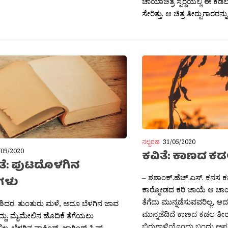
ಚಾಯಾಚಿತ್ರ ಸ್ಪರ‍್ದೆಯಲ್ಲಿ ಈ ಕ
ಸೇರಿತ್ತು. ಆ ಚಿತ್ರ ತೀರ‍್ಪುಗಾರರನ್ನು.
ನಲ್ಬರಹ
31/05/2020
/09/2020
ಕವಿತೆ: ಕಾಣದ ಕ
ಕತೆ: ಪುಟದೊಳಗಿನ
– ಶಶಾಂಕ್.ಹೆಚ್.ಎಸ್. ಕನಸ ಕನ್
ಗಳು
ಕಾರ‍್ಮೋಡದ ಕರಿ ಚಾಯೆ ಆ ಚಾ
ತೆಗೆದು ಮುನ್ನಡೆಸುವವರಿಲ್ಲ,
ಶಶಿದರ. ತುಂತುರು ಮಳೆ, ಅದೂ ಬೆಳಗಿನ ಜಾವ
ಮುನ್ನಡೆದಿದೆ ಕಾಣದ ಕಡಲ 
ದ್ದು. ಮೈಮೇಲಿನ ಹೊದಿಕೆ ತೆಗೆಯಲು
ಬಿರುಗಾಳಿಯೊಂದು ಬಂದು ಅಪ್ಪಳಿ
ಲ್ಲ. ಬೆಳಗಿನ ವಾಕಿಂಗ್, ಜಾಗಿಂಗ್ ಸ್ಕಿಪ್