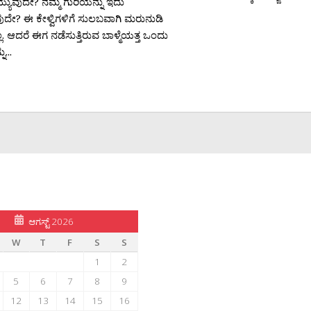
ುವುದೇ? ನಮ್ಮ ಗುರಿಯನ್ನು ಇದು
ವುದೇ? ಈ ಕೇಳ್ವಿಗಳಿಗೆ ಸುಲಬವಾಗಿ ಮರುನುಡಿ
್ಲ. ಆದರೆ ಈಗ ನಡೆಸುತ್ತಿರುವ ಬಾಳ್ಮೆಯತ್ತ ಒಂದು
ು...
ಆಗಸ್ಟ್ 2026
W
T
F
S
S
1
2
5
6
7
8
9
12
13
14
15
16