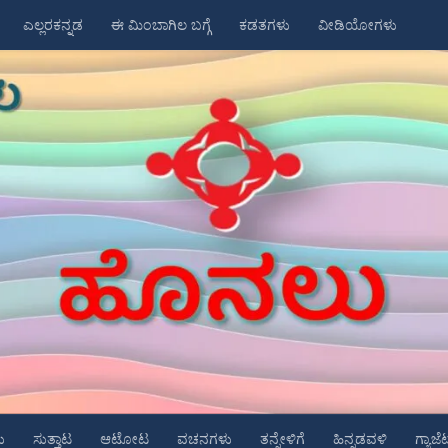
ಎಲ್ಲರಕನ್ನಡ
ಈ ಮಿಂಬಾಗಿಲ ಬಗ್ಗೆ
ಕಡತಗಳು
ವೀಡಿಯೋಗಳು
ು
ಸುತ್ತಾಟ
ಆಟೋಟ
ವಚನಗಳು
ತನ್ನೇಳಿಗೆ
ಹಿನ್ನಡವಳಿ
ಗ್ಯಾಜೆ