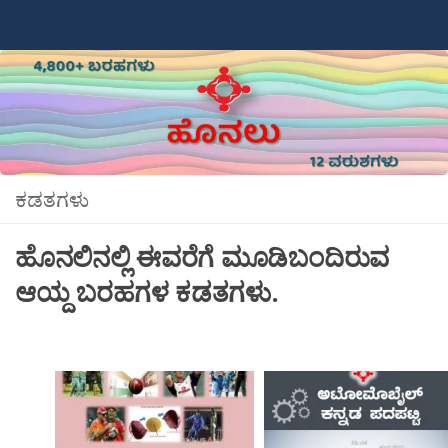
Skip to content
ಕಡತಗಳು
ಹೊನಲಿನಲ್ಲಿ ಈವರೆಗೆ ಮೂಡಿಬಂದಿರುವ
ಆಯ್ದ ಬರಹಗಳ ಕಡತಗಳು.