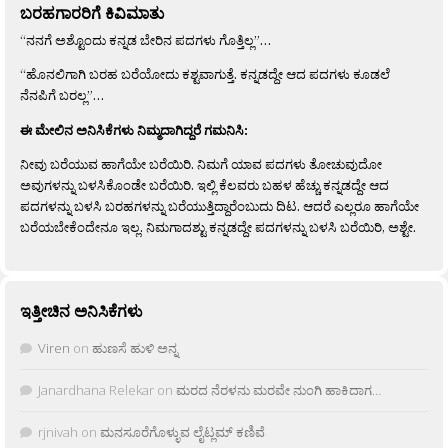
ಬರಹಗಾರರಿಗೆ ಕಿವಿಮಾತು
“ನನಗೆ ಅಶ್ಟೊಂದು ಕನ್ನಡ ಬೇರಿನ ಪದಗಳು ಗೊತ್ತಿಲ್ಲ”…
“ಹೊನಲಿಗಾಗಿ ಬರಹ ಬರೆಯೋದು ಕಶ್ಟವಾಗುತ್ತೆ. ಕನ್ನಡದ್ದೇ ಆದ ಪದಗಳು ಕೂಡಲೆ
ನೆನಪಿಗೆ ಬರಲ್ಲ”…
ಈ ಮೇಲಿನ ಅನಿಸಿಕೆಗಳು ನಿಮ್ಮದಾಗಿದ್ದರೆ ಗಮನಿಸಿ:
ನೀವು ಬರೆಯುವ ಹಾಗೆಯೇ ಬರೆಯಿರಿ. ನಿಮಗೆ ಯಾವ ಪದಗಳು ತೋಚುವುದೋ
ಅವುಗಳನ್ನು ಬಳಸಿಕೊಂಡೇ ಬರೆಯಿರಿ. ಇಲ್ಲಿ ಕೆಲವರು ಬಹಳ ಹೆಚ್ಚು ಕನ್ನಡದ್ದೇ ಆದ
ಪದಗಳನ್ನು ಬಳಸಿ ಬರಹಗಳನ್ನು ಬರೆಯುತ್ತಿದ್ದಾರೆಂಬುದು ದಿಟ. ಆದರೆ ಎಲ್ಲರೂ ಹಾಗೆಯೇ
ಬರೆಯಬೇಕೆಂದೇನೂ ಇಲ್ಲ. ನಿಮಗಾದಶ್ಟು ಕನ್ನಡದ್ದೇ ಪದಗಳನ್ನು ಬಳಸಿ ಬರೆಯಿರಿ, ಅಶ್ಟೇ.
ಇತ್ತೀಚಿನ ಅನಿಸಿಕೆಗಳು
Viren
on
ಹುಣಸೆ ಹುಳಿ ಅನ್ನ
Janardhana Relekar
on
ಮರದ ನೆರಳನು ಮರವೇ ನುಂಗಿ ಹಾಕಿದಾಗ…
rjnivah
on
ಮನಸೂರೆಗೊಳ್ಳುವ ಲೈಟ್ಲಮ್ ಕಣಿವೆ