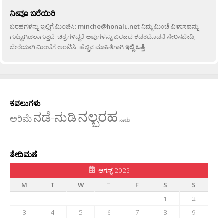
ನೀವೂ ಬರೆಯಿರಿ
ಬರಹಗಳನ್ನು ಇಲ್ಲಿಗೆ ಮಿಂಚಿಸಿ:
minche@honalu.net
ನಿಮ್ಮ ಮಿಂಚೆ ವಿಳಾಸವನ್ನು
ಗುಟ್ಟಾಗಿಡಲಾಗುತ್ತದೆ. ಚಿತ್ರಗಳಿದ್ದರೆ ಅವುಗಳನ್ನು ಬರಹದ ಕಡತದೊಡನೆ ಸೇರಿಸಬೇಡಿ,
ಬೇರೆಯಾಗಿ ಮಿಂಚೆಗೆ ಅಂಟಿಸಿ. ಹೆಚ್ಚಿನ ಮಾಹಿತಿಗಾಗಿ
ಇಲ್ಲಿ ಒತ್ತಿ
.
ಕವಲುಗಳು
ನಲ್ಬರಹ
ನಡೆ-ನುಡಿ
ಅರಿಮೆ
ನಾಡು
ತೇದಿಮಣೆ
ಆಗಸ್ಟ್ 2026
M
T
W
T
F
S
S
1
2
3
4
5
6
7
8
9