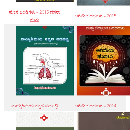
ಹೊಸ ಬಂಡಿಗಳು – 2015 ದಸರಾ
ಅರಿಮೆ ಬರಹಗಳು – 2015
ಕಂತು
ಮಯ್ಯರಿಮೆಯ ಕನ್ನಡ ಪದಪಟ್ಟಿ
ಅರಿಮೆ ಬರಹಗಳು – 2014