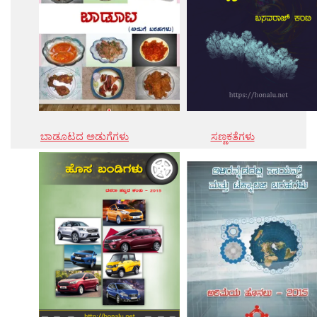
ಬಾಡೂಟದ ಅಡುಗೆಗಳು
ಸಣ್ಣಕತೆಗಳು