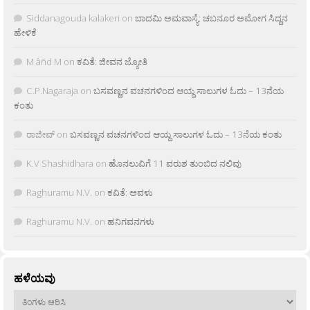
Siddanagouda kalakeri
on
ಬಾದಮಿ ಅಮವಾಸ್ಯೆ: ಚಬನೂರ ಅಮೋಗ ಸಿದ್ದನ
ಹೇಳಿಕೆ
M âñd M
on
ಕವಿತೆ: ಜೀವನ ಜ್ಯೋತಿ
C.P.Nagaraja
on
ಬಸವಣ್ಣನ ವಚನಗಳಿಂದ ಆಯ್ದ ಸಾಲುಗಳ ಓದು – 13ನೆಯ
ಕಂತು
ರಾಜೀವ್
on
ಬಸವಣ್ಣನ ವಚನಗಳಿಂದ ಆಯ್ದ ಸಾಲುಗಳ ಓದು – 13ನೆಯ ಕಂತು
K.V Shashidhara
on
ಹೊನಲುವಿಗೆ 11 ವರುಶ ತುಂಬಿದ ನಲಿವು
Raghuramu N.V.
on
ಕವಿತೆ: ಅವಳು
Raghuramu N.V.
on
ಹನಿಗವನಗಳು
ಹಳೆಯವು
ಹಳೆಯವು