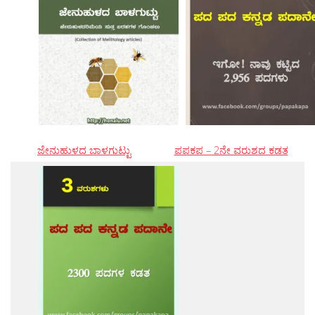
ಜೇನುಹುಳದ ಬಾಳಗುಟ್ಟು
ಪಪಕಪ – 2ನೇ ವರುಶದ ಕಡತ