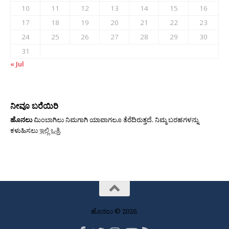
10
11
12
13
14
15
16
17
18
19
20
21
22
23
24
25
26
27
28
29
30
31
« Jul
ನೀವೂ ಬರೆಯಿರಿ
ಹೊನಲು
ಮಿಂಬಾಗಿಲು ನಿಮಗಾಗಿ ಯಾವಾಗಲೂ ತೆರೆದಿರುತ್ತದೆ. ನಿಮ್ಮ ಬರಹಗಳನ್ನು
ಕಳುಹಿಸಲು
ಇಲ್ಲಿ ಒತ್ತಿ
.
ಹೊನಲು © 2026.