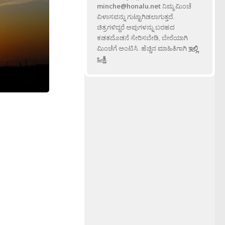
minche@honalu.net
ನಿಮ್ಮ ಮಿಂಚೆ
ವಿಳಾಸವನ್ನು ಗುಟ್ಟಾಗಿಡಲಾಗುತ್ತದೆ.
ಚಿತ್ರಗಳಿದ್ದರೆ ಅವುಗಳನ್ನು ಬರಹದ
ಕಡತದೊಡನೆ ಸೇರಿಸಬೇಡಿ, ಬೇರೆಯಾಗಿ
ಮಿಂಚೆಗೆ ಅಂಟಿಸಿ. ಹೆಚ್ಚಿನ ಮಾಹಿತಿಗಾಗಿ
ಇಲ್ಲಿ
ಒತ್ತಿ
.