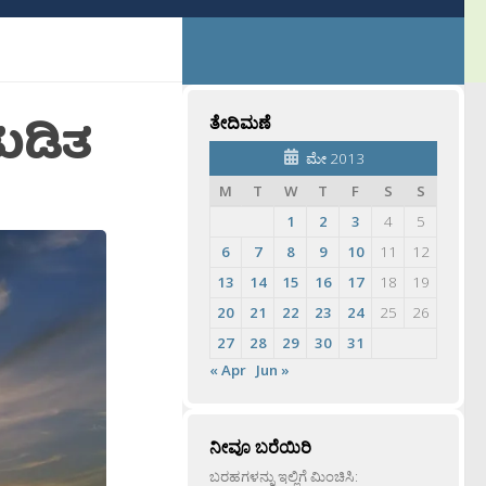
ುಡಿತ
ತೇದಿಮಣೆ
ಮೇ 2013
M
T
W
T
F
S
S
1
2
3
4
5
6
7
8
9
10
11
12
13
14
15
16
17
18
19
20
21
22
23
24
25
26
27
28
29
30
31
« Apr
Jun »
ನೀವೂ ಬರೆಯಿರಿ
ಬರಹಗಳನ್ನು ಇಲ್ಲಿಗೆ ಮಿಂಚಿಸಿ: