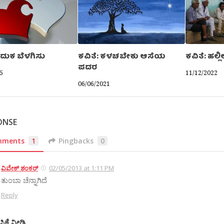
ಬದುಕ ಬೆಳಗಿಸು
ಕವಿತೆ: ಕಳಚಬೇಕು ಆಸೆಯ
ಕವಿತೆ: ಹಲ್ಲ
ಪದರ
5
11/12/2022
06/06/2021
ONSE
mments
1
Pingbacks
0
ವಿವೇಕ್ ಶಂಕರ್
02/05/2013 at 1:11 PM
ತುಂಬಾ ಚೆನ್ನಾಗಿದೆ
Reply
ಸಿಕೆ ನೀಡಿ