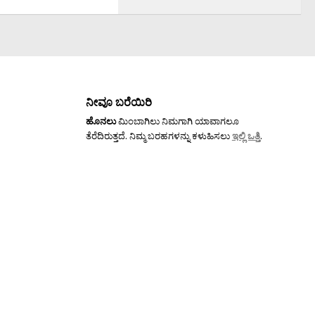
ನೀವೂ ಬರೆಯಿರಿ
ಹೊನಲು
ಮಿಂಬಾಗಿಲು ನಿಮಗಾಗಿ ಯಾವಾಗಲೂ
ತೆರೆದಿರುತ್ತದೆ. ನಿಮ್ಮ ಬರಹಗಳನ್ನು ಕಳುಹಿಸಲು
ಇಲ್ಲಿ ಒತ್ತಿ
.