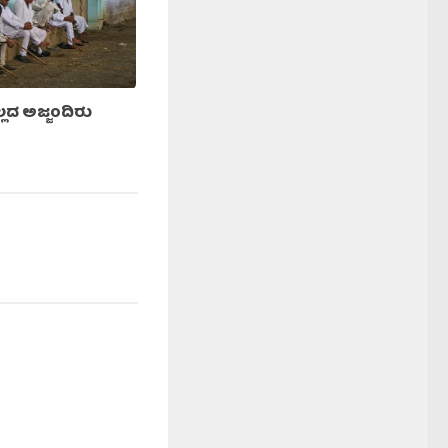
ಿಲ್ಲದ ಅಜ್ಜಂದಿರು