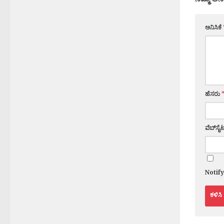
ಅನಿಸಿಕೆ
ಹೆಸರು
ವೆಬ್‌ಸೈಟ
Notif