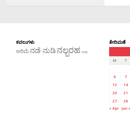
ಕವಲುಗಳು
ತೇದಿಮಣೆ
ನಲ್ಬರಹ
ನಡೆ-ನುಡಿ
ಅರಿಮೆ
ನಾಡು
M
T
6
7
13
14
20
21
27
28
« Apr
Jun 