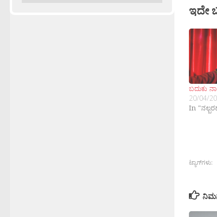
ಇದೇ 
ಬದುಕು ನ
20/04/2
In "ನಲ್ಬ
ಟ್ಯಾಗ್‌ಗಳು:
ನಿಮ