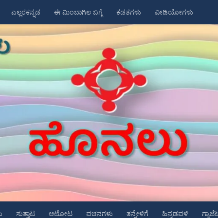
ಎಲ್ಲರಕನ್ನಡ
ಈ ಮಿಂಬಾಗಿಲ ಬಗ್ಗೆ
ಕಡತಗಳು
ವೀಡಿಯೋಗಳು
ು
ಸುತ್ತಾಟ
ಆಟೋಟ
ವಚನಗಳು
ತನ್ನೇಳಿಗೆ
ಹಿನ್ನಡವಳಿ
ಗ್ಯಾಜೆ