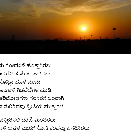
ದು ಗೋದೂಳಿ ಹೊತ್ತಾಗಿರಲು
ಿದ ರವಿ ತುಸು ತ೦ಪಾಗಿರಲು
 ಹೊನ್ನಿನ ಹೊಳೆ ಮೂಡಿ
 ತ೦ಗಾಳಿ ಗಿಡದೆಲೆಗಳ ದೂಡಿ
ದ ಕರಿಮೋಡಗಳು ಸರಸರನೆ ಒಂದಾಗಿ
 ಸುರಿಸಿದವು ಪ್ರೀತಿಯ ಮುತ್ತುಗಳ
ನ್ನೀರಿನಲಿ ದರಣಿ ಮಿಂದಿರಲು
ಗಾಳಿ ಅವಳ ಮಯ್ ಸೋಕಿ ಕಂಪನ್ನು ಪಸರಿಸಿರಲು