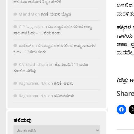
ಚಬನೂರ ಅಮೋಗ ಸಿದ್ದನ ಹೇಳಿಕೆ
ಬಳಲಿದ 
ಮರಳಿತು 
M âñd M
on
ಕವಿತೆ: ಜೀವನ ಜ್ಯೋತಿ
ಹಕ್ಕಿಗಳ
C.P.Nagaraja
on
ಬಸವಣ್ಣನ ವಚನಗಳಿಂದ ಆಯ್ದ
ಸಾಲುಗಳ ಓದು – 13ನೆಯ ಕಂತು
ಗಾಳಿಯ 
ಆಹಾ! ಪ್
ರಾಜೀವ್
on
ಬಸವಣ್ಣನ ವಚನಗಳಿಂದ ಆಯ್ದ ಸಾಲುಗಳ
ಮನವೇ, 
ಓದು – 13ನೆಯ ಕಂತು
K.V Shashidhara
on
ಹೊನಲುವಿಗೆ 11 ವರುಶ
ತುಂಬಿದ ನಲಿವು
(ಚಿತ್ರ
Raghuramu N.V.
on
ಕವಿತೆ: ಅವಳು
Share
Raghuramu N.V.
on
ಹನಿಗವನಗಳು
ಹಳೆಯವು
ಹಳೆಯವು