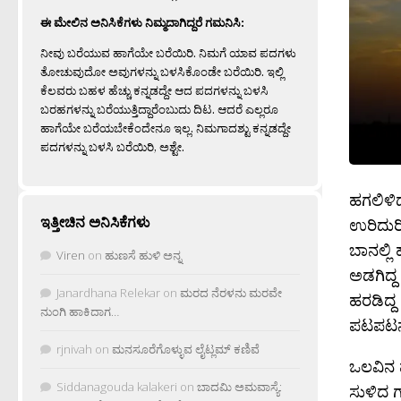
ಈ ಮೇಲಿನ ಅನಿಸಿಕೆಗಳು ನಿಮ್ಮದಾಗಿದ್ದರೆ ಗಮನಿಸಿ:
ನೀವು ಬರೆಯುವ ಹಾಗೆಯೇ ಬರೆಯಿರಿ. ನಿಮಗೆ ಯಾವ ಪದಗಳು
ತೋಚುವುದೋ ಅವುಗಳನ್ನು ಬಳಸಿಕೊಂಡೇ ಬರೆಯಿರಿ. ಇಲ್ಲಿ
ಕೆಲವರು ಬಹಳ ಹೆಚ್ಚು ಕನ್ನಡದ್ದೇ ಆದ ಪದಗಳನ್ನು ಬಳಸಿ
ಬರಹಗಳನ್ನು ಬರೆಯುತ್ತಿದ್ದಾರೆಂಬುದು ದಿಟ. ಆದರೆ ಎಲ್ಲರೂ
ಹಾಗೆಯೇ ಬರೆಯಬೇಕೆಂದೇನೂ ಇಲ್ಲ. ನಿಮಗಾದಶ್ಟು ಕನ್ನಡದ್ದೇ
ಪದಗಳನ್ನು ಬಳಸಿ ಬರೆಯಿರಿ, ಅಶ್ಟೇ.
ಹಗಲಿಳಿ
ಇತ್ತೀಚಿನ ಅನಿಸಿಕೆಗಳು
ಉರಿದುರ
ಬಾನಲ್ಲಿ
Viren
on
ಹುಣಸೆ ಹುಳಿ ಅನ್ನ
ಅಡಗಿದ್ದ
Janardhana Relekar
on
ಮರದ ನೆರಳನು ಮರವೇ
ಹರಡಿದ್
ನುಂಗಿ ಹಾಕಿದಾಗ…
ಪಟಪಟನೆ
rjnivah
on
ಮನಸೂರೆಗೊಳ್ಳುವ ಲೈಟ್ಲಮ್ ಕಣಿವೆ
ಒಲವಿನ ಪ
Siddanagouda kalakeri
on
ಬಾದಮಿ ಅಮವಾಸ್ಯೆ:
ಸುಳಿದ 