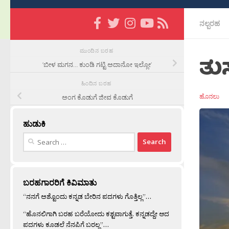
ನಲ್ಬರಹ
ಮುಂದಿನ ಬರಹ
ತು
’ಬೀಳ ಮಗನ… ಕುಂಡಿ ಗಟ್ಟಿ ಅದಾನೋ ಇಲ್ಲೋ’
ಹಿಂದಿನ ಬರಹ
ಹೊನಲು
ಅಂಗ ಕೊಡುಗೆ ಜೀವ ಕೊಡುಗೆ
ಹುಡುಕಿ
Search
for:
ಬರಹಗಾರರಿಗೆ ಕಿವಿಮಾತು
“ನನಗೆ ಅಶ್ಟೊಂದು ಕನ್ನಡ ಬೇರಿನ ಪದಗಳು ಗೊತ್ತಿಲ್ಲ”…
“ಹೊನಲಿಗಾಗಿ ಬರಹ ಬರೆಯೋದು ಕಶ್ಟವಾಗುತ್ತೆ. ಕನ್ನಡದ್ದೇ ಆದ
ಪದಗಳು ಕೂಡಲೆ ನೆನಪಿಗೆ ಬರಲ್ಲ”…