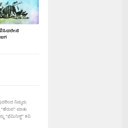
ಉಳಿಸಿದರೇನೆ
 ಜಗ
ುದರಿಂದ ನಿಮ್ಮದು
ಲಿ “ಹೆರುವ” ಮಾತು
ು “ಫೆಮಿನಿಸ್ಟ್” ಕವಿ