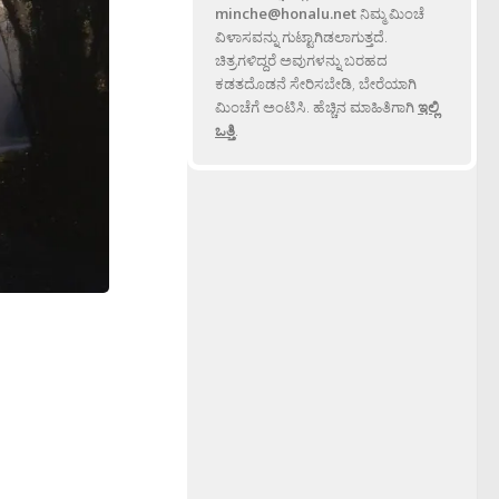
minche@honalu.net
ನಿಮ್ಮ ಮಿಂಚೆ
ವಿಳಾಸವನ್ನು ಗುಟ್ಟಾಗಿಡಲಾಗುತ್ತದೆ.
ಚಿತ್ರಗಳಿದ್ದರೆ ಅವುಗಳನ್ನು ಬರಹದ
ಕಡತದೊಡನೆ ಸೇರಿಸಬೇಡಿ, ಬೇರೆಯಾಗಿ
ಮಿಂಚೆಗೆ ಅಂಟಿಸಿ. ಹೆಚ್ಚಿನ ಮಾಹಿತಿಗಾಗಿ
ಇಲ್ಲಿ
ಒತ್ತಿ
.