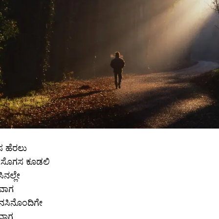
ನಸ ಹೆರಲು
ವ ಸೊಗಸ ಕೂಡಲಿ
ಸಿನಲ್ಲೇ
ುವಾಗ
ನಸಿನೊಂದಿಗೇ
ವಾಗ