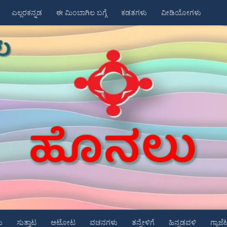
ಎಲ್ಲರಕನ್ನಡ
ಈ ಮಿಂಬಾಗಿಲ ಬಗ್ಗೆ
ಕಡತಗಳು
ವೀಡಿಯೋಗಳು
ು
ಸುತ್ತಾಟ
ಆಟೋಟ
ವಚನಗಳು
ತನ್ನೇಳಿಗೆ
ಹಿನ್ನಡವಳಿ
ಗ್ಯಾಜೆ