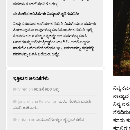
ಪದಗಳು ಕೂಡಲೆ ನೆನಪಿಗೆ ಬರಲ್ಲ”…
ಈ ಮೇಲಿನ ಅನಿಸಿಕೆಗಳು ನಿಮ್ಮದಾಗಿದ್ದರೆ ಗಮನಿಸಿ:
ನೀವು ಬರೆಯುವ ಹಾಗೆಯೇ ಬರೆಯಿರಿ. ನಿಮಗೆ ಯಾವ ಪದಗಳು
ತೋಚುವುದೋ ಅವುಗಳನ್ನು ಬಳಸಿಕೊಂಡೇ ಬರೆಯಿರಿ. ಇಲ್ಲಿ
ಕೆಲವರು ಬಹಳ ಹೆಚ್ಚು ಕನ್ನಡದ್ದೇ ಆದ ಪದಗಳನ್ನು ಬಳಸಿ
ಬರಹಗಳನ್ನು ಬರೆಯುತ್ತಿದ್ದಾರೆಂಬುದು ದಿಟ. ಆದರೆ ಎಲ್ಲರೂ
ಹಾಗೆಯೇ ಬರೆಯಬೇಕೆಂದೇನೂ ಇಲ್ಲ. ನಿಮಗಾದಶ್ಟು ಕನ್ನಡದ್ದೇ
ಪದಗಳನ್ನು ಬಳಸಿ ಬರೆಯಿರಿ, ಅಶ್ಟೇ.
ಇತ್ತೀಚಿನ ಅನಿಸಿಕೆಗಳು
ನಿನ್ನ ಕ
Viren
on
ಹುಣಸೆ ಹುಳಿ ಅನ್ನ
ನಾನ್ಯಾ
Janardhana Relekar
on
ಮರದ ನೆರಳನು ಮರವೇ
ನಿನ್ನ ನನ
ನುಂಗಿ ಹಾಕಿದಾಗ…
ನೆನೆದಿರ
ಕನಸು ಕ
rjnivah
on
ಮನಸೂರೆಗೊಳ್ಳುವ ಲೈಟ್ಲಮ್ ಕಣಿವೆ
ಕನಲಿರು