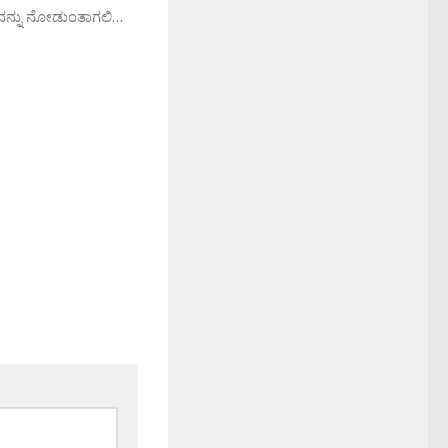
ವದನ್ನು ನೋಡುಂತಾಗಲಿ…