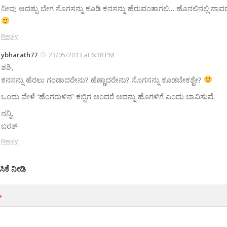
ನೀವು ಆದಶ್ಟು ಬೇಗ ಸೊಗಸನ್ನು ಕೂಡಿ ಕನಸನ್ನು ಹೆರುವಂತಾಗಲಿ… ಹೊನಲಿನಲ್ಲಿ ನಾ
Reply
ybharath77
23/05/2013 at 6:38 PM
ಶಶಿ,
ಕನಸನ್ನು ಹೆರಲು ಗಂಡಾದರೇನು? ಹೆಣ್ಣಾದರೇನು? ಸೊಗಸನ್ನು ಕೂಡಬೇಕಶ್ಟೇ?
ಒಂದು ವೇಳೆ ‘ಹೆಂಗರುಳಿನ’ ಕಬ್ಬಿಗ ಅಂದರೆ ಅದನ್ನು ಹೊಗಳಿಗೆ ಎಂದು ಬಾವಿಸುವೆ.
ನನ್ನಿ,
ಬರತ್
Reply
ಸಿಕೆ ನೀಡಿ
*