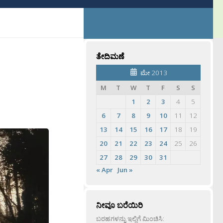
ತೇದಿಮಣೆ
ಮೇ 2013
M
T
W
T
F
S
S
1
2
3
4
5
6
7
8
9
10
11
12
13
14
15
16
17
18
19
20
21
22
23
24
25
26
27
28
29
30
31
« Apr
Jun »
ನೀವೂ ಬರೆಯಿರಿ
ಬರಹಗಳನ್ನು ಇಲ್ಲಿಗೆ ಮಿಂಚಿಸಿ: