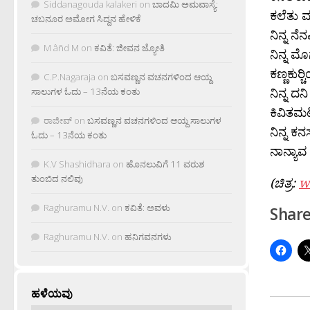
Siddanagouda kalakeri
on
ಬಾದಮಿ ಅಮವಾಸ್ಯೆ:
ಕಲೆತು 
ಚಬನೂರ ಅಮೋಗ ಸಿದ್ದನ ಹೇಳಿಕೆ
ನಿನ್ನ ನ
M âñd M
on
ಕವಿತೆ: ಜೀವನ ಜ್ಯೋತಿ
ನಿನ್ನ ಮ
ಕಣ್ಣಕುರ‍
C.P.Nagaraja
on
ಬಸವಣ್ಣನ ವಚನಗಳಿಂದ ಆಯ್ದ
ನಿನ್ನ ದನಿ
ಸಾಲುಗಳ ಓದು – 13ನೆಯ ಕಂತು
ಕಿವಿತಮಟ
ರಾಜೀವ್
on
ಬಸವಣ್ಣನ ವಚನಗಳಿಂದ ಆಯ್ದ ಸಾಲುಗಳ
ನಿನ್ನ ಕ
ಓದು – 13ನೆಯ ಕಂತು
ನಾನ್ಯಾ
K.V Shashidhara
on
ಹೊನಲುವಿಗೆ 11 ವರುಶ
ತುಂಬಿದ ನಲಿವು
(ಚಿತ್ರ:
w
Raghuramu N.V.
on
ಕವಿತೆ: ಅವಳು
Share
Raghuramu N.V.
on
ಹನಿಗವನಗಳು
ಹಳೆಯವು