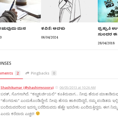
 ಗೀಚುವುದು ಮನ
ಕವಿತೆ: ಅವಳು
ಪ್ರಕ್ರುತಿ 
ಸುಂದರ ಈ
0
06/04/2024
28/04/2018
ONSES
mments
2
Pingbacks
0
Shashikumar (@shashimysooru)
06/05/2013 at 10:26 AM
ಬರತ್, ಸೊಗಸಾಗಿದೆ. “ಕಣ್ಣಕುರ್ಚಿಯಲಿ” ಕೂತಿರುವಾಗ… ನೀವು ಹೆರುವ ಮಾತಾಡಿರುವ
“ಹೆಂಗರುಳು” ಎಂದುಕೊಂಡಿದ್ದೇನೆ. ನೀವು ಹೆಸರು ಹಾಕಿರದಿದ್ದರೆ, ನಮ್ಮ ಪಂಡಿತರು ಇಲ್
ಬಂದಿರುವದರಿಂದ ಇದನ್ನು ಬರೆದಿರುವದು ಹೆಣ್ಣೇ ಇರಬೇಕು ಎಂದಿರುತ್ತಿದ್ದರು. ಈಗ ನಿಮ್ಮನ್ನ
ಎಂದು ಕರೆದಾರು ಎಚ್ಚರ!