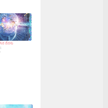
ಸಿನ ನೆನಸು
4
"