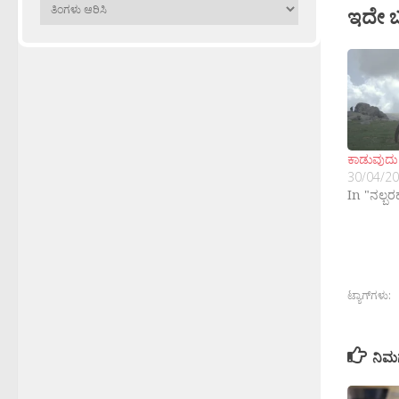
ಹಳೆಯವು
ಇದೇ 
ಕಾಡುವುದು 
30/04/2
In "ನಲ್ಬ
ಟ್ಯಾಗ್‌ಗಳು:
ನಿಮ