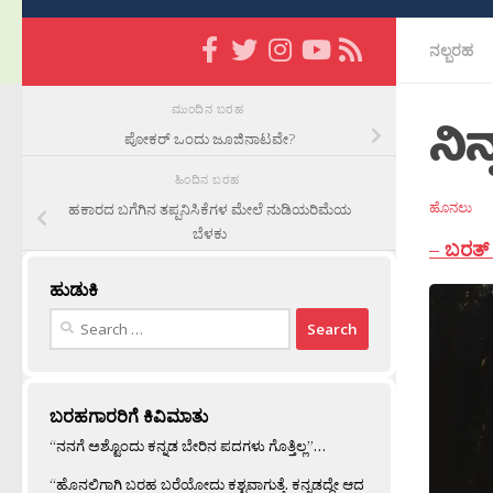
ನಲ್ಬರಹ
ಮುಂದಿನ ಬರಹ
ನಿನ
ಪೋಕರ್ ಒಂದು ಜೂಜಿನಾಟವೇ?
ಹಿಂದಿನ ಬರಹ
ಹೊನಲು
ಹಕಾರದ ಬಗೆಗಿನ ತಪ್ಪನಿಸಿಕೆಗಳ ಮೇಲೆ ನುಡಿಯರಿಮೆಯ
ಬೆಳಕು
–
ಬರತ್
ಹುಡುಕಿ
Search
for:
ಬರಹಗಾರರಿಗೆ ಕಿವಿಮಾತು
“ನನಗೆ ಅಶ್ಟೊಂದು ಕನ್ನಡ ಬೇರಿನ ಪದಗಳು ಗೊತ್ತಿಲ್ಲ”…
“ಹೊನಲಿಗಾಗಿ ಬರಹ ಬರೆಯೋದು ಕಶ್ಟವಾಗುತ್ತೆ. ಕನ್ನಡದ್ದೇ ಆದ