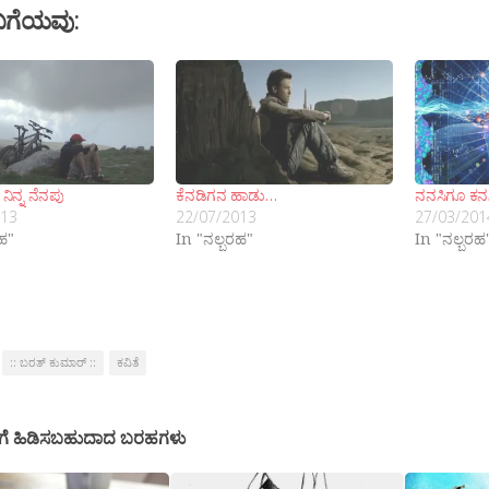
ಬಗೆಯವು:
ನಿನ್ನ ನೆನಪು
ಕೆನಡಿಗನ ಹಾಡು…
ನನಸಿಗೂ ಕನ
013
22/07/2013
27/03/201
ರಹ"
In "ನಲ್ಬರಹ"
In "ನಲ್ಬರಹ
:: ಬರತ್ ಕುಮಾರ್ ::
ಕವಿತೆ
ಗೆ ಹಿಡಿಸಬಹುದಾದ ಬರಹಗಳು