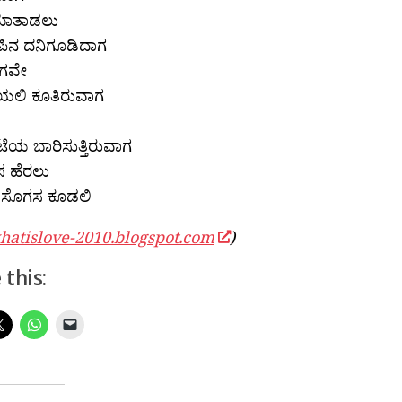
ಮಾತಾಡಲು
ೆನಪಿನ ದನಿಗೂಡಿದಾಗ
ೊಗವೇ
್ಚಿಯಲಿ ಕೂತಿರುವಾಗ
ೆಯ ಬಾರಿಸುತ್ತಿರುವಾಗ
ನಸ ಹೆರಲು
ವ ಸೊಗಸ ಕೂಡಲಿ
hatislove-2010.blogspot.com
)
 this: