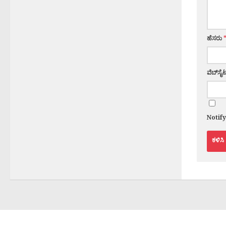
ಹೆಸರು
ವೆಬ್‌ಸೈಟ
Notif