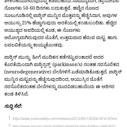
ಶೇಕರಣೆಯಾಗಿರುವುದನ್ನು ಕಾಣಬಹುದು.ಸಾಮಾನ್ಯವಾಗಿ, ಡ್ರಾಸೋಪಿಲ
ನೊಣಗಳು 50-60 ದಿನಗಳು ಬದುಕುತ್ತವೆ. ಹಣ್ಣಿನ ನೊಣದ
ಸೂಲುಗೂಡಿನಲ್ಲಿ ಪಾರ‍್ಕಿನ್ ಮುನ್ನಿನ ಮೊತ್ತವನ್ನು ಹೆಚ್ಚಿಸಿದಾಗ, ಅವುಗಳ
ಆಯುಸ್ಸು 25% ಹೆಚ್ಚಾಗುವುದು ಅರಕೆಯಲ್ಲಿ ಕಂಡುಬಂದಿತು. ಹೆಚ್ಚಿದ
ಆಯುಶ್ಯದ ಅವದಿಯಲ್ಲಿ ಕೂಡ, ಈ ನೊಣಗಳು
ಆರೋಗ್ಯವಾಗಿರುವುದರ ಜೊತೆಗೆ, ಉತ್ತಮವಾದ ಹೆರುವ ಮಟ್ಟ ಹಾಗು
ಲವಲವಿಕೆಯನ್ನು ಕಾಯ್ದುಕೊಂಡವು.
ಪಾರ‍್ಕಿನ್ ಮುನ್ನು ಹೀಗೆ ಮುದಿತನ ತಡೆಗಟ್ಟುವಂತಾದರೆ ಅದರ
ಕೊರತೆಯಿಂದಾಗಿ ಪಾರ‍್ಕಿನ್ಸನ್ಸ್ (parkinson’s) ನಂತಹ ನರಸೊರೆತದ
(neurodegenerative) ಬೇನೆಗಳಿಗೆ ಎಡೆಮಾಡಿಕೊಡುತ್ತದೆ. ಪಾರ‍್ಕಿನ್
ಮುನ್ನಿನ ಮಟ್ಟವನ್ನು ಹೆಚ್ಚಿಸುವುದರಿಂದ, ಆಯುಸ್ಸಿನ ಜೊತೆಗೆ
ನರಸೊರೆತದಂತಹ ಬೇನೆಗಳನ್ನು ದೂರವಿಡಬಹುದೆಂದು ಈ ಅರಿಗರ
ತಂಡ ತಿಳಿಸಿದೆ.
ಸುದ್ದಿ ಸೆಲೆ:
http://www.sciencedaily.com/releases/2013/05/130506181619.htm
http://www.nature.com/scitable/content/protein-folding-14463077