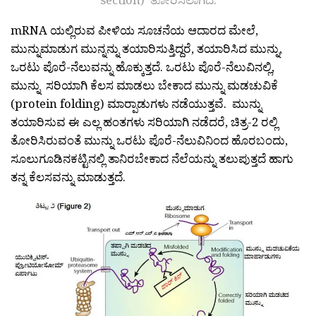
mRNA ಯಲ್ಲಿರುವ ಪೀಳಿಯ ಸೂಚನೆಯ ಆದಾರದ ಮೇಲೆ,
ಮುನ್ನುಮಾಡುಗ ಮುನ್ನನ್ನು ತಯಾರಿಸುತ್ತಿದ್ದರೆ, ತಯಾರಿಸಿದ ಮುನ್ನು,
ಒರಟು ಪೊರೆ-ನೆಲುವನ್ನು ಹೊಕ್ಕುತ್ತದೆ. ಒರಟು ಪೊರೆ-ನೆಲುವಿನಲ್ಲಿ,
ಮುನ್ನು ಸರಿಯಾಗಿ ಕೆಲಸ ಮಾಡಲು ಬೇಕಾದ ಮುನ್ನು ಮಡಚುವಿಕೆ
(protein folding) ಮಾರ‍್ಪಾಡುಗಳು ನಡೆಯುತ್ತವೆ. ಮುನ್ನು
ತಯಾರಿಸುವ ಈ ಎಲ್ಲ ಹಂತಗಳು ಸರಿಯಾಗಿ ನಡೆದರೆ, ಚಿತ್ರ-2 ರಲ್ಲಿ
ತೋರಿಸಿರುವಂತೆ ಮುನ್ನು ಒರಟು ಪೊರೆ-ನೆಲುವಿನಿಂದ ಹೊರಬಂದು,
ಸೂಲುಗೂಡಿನಕಟ್ಟಿನಲ್ಲಿ ತಾನಿರಬೇಕಾದ ನೆಲೆಯನ್ನು ತಲುಪುತ್ತದೆ ಹಾಗು
ತನ್ನ ಕೆಲಸವನ್ನು ಮಾಡುತ್ತದೆ.