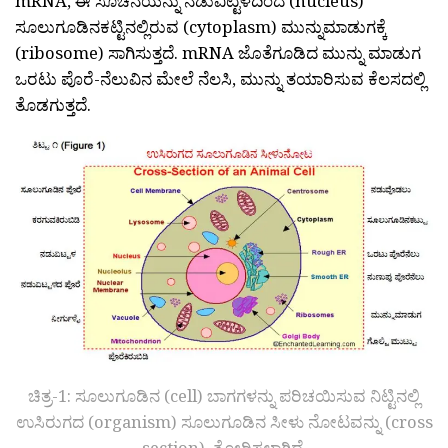
mRNA, ಈ ಸೂಚನೆಯನ್ನು ನಡುವಿಟ್ಟಳದಿಂದ (nucleus)
ಸೂಲುಗೂಡಿನಕಟ್ಟಿನಲ್ಲಿರುವ (cytoplasm) ಮುನ್ನುಮಾಡುಗಕ್ಕೆ
(ribosome) ಸಾಗಿಸುತ್ತದೆ. mRNA ಜೊತೆಗೂಡಿದ ಮುನ್ನು ಮಾಡುಗ
ಒರಟು ಪೊರೆ-ನೆಲುವಿನ ಮೇಲೆ ನೆಲಸಿ, ಮುನ್ನು ತಯಾರಿಸುವ ಕೆಲಸದಲ್ಲಿ
ತೊಡಗುತ್ತದೆ.
ಚಿತ್ರ-1: ಸೂಲುಗೂಡಿನ (cell) ಬಾಗಗಳನ್ನು ಪರಿಚಯಿಸುವ ನಿಟ್ಟಿನಲ್ಲಿ
ಉಸಿರುಗದ (organism) ಸೂಲುಗೂಡಿನ ಸೀಳು ನೋಟವನ್ನು (cross
section) ತೋರಿಸಲಾಗಿದೆ.