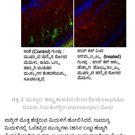
ಚಿತ್ರ-4: ಮುಪ್ಪಾದ ಹಣ್ಣು ಹುಳುವಿನ (fruit fly/drosophila)
ಮಿದುಳು ಸೀರುತೋರ‍್ಪಿನ (microscopic) ನೋಟ
ಪಾರ‍್ಕಿನ್ ಮೊತ್ತ ಹೆಚ್ಚಿರುವ ಮಿದುಳಿಗೆ ಹೋಲಿಸಿದರೆ, ಸಾಮಾನ್ಯ
ಮಿದುಳಿನಲ್ಲಿ ಓಜೆತಪ್ಪಿದ ಮುನ್ನುಗಳು (ಹಸಿರ ಬಣ್ಣ) ಹೆಚ್ಚಾಗಿ