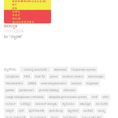
ದಿಟಗನ್ನಡ
17/11/2014
In "ನಲ್ಬರಹ"
ಟ್ಯಾಗ್‌ಗಳು:
:: ಯಶವನ್ತ ಬಾಣಸವಾಡಿ ::
abnormal
Chaperone system
cytoplasm
DNA
fruit fly
genes
medical science
microscopic
mitochondria
mRNA
neurodegenerative
nucleus
organism
parkin
parkinson’s
protein folding
ribosome
rough endoplasmic reticulum
ubiquitin-proteasome system
ಅರಕೆ
ಅರಿಗ
ಉಸಿರುಗ
ಓಜೆತಪ್ಪಿದ
ಚಾಪಿರಾನ್ ಮಾರ‍್ಪಾಡು
ಡ್ರಾಸೋಪಿಲ
ನಡುವಿಟ್ಟಳ
ನರ ಸೊರೆತ
ಪಾರ‍್ಕಿನ್
ಪೀಳಿ
ಪೊರೆ-ಕಿರುಬಿಡಿ
ಪೊರೆ-ನೆಲುವು
ಪ್ರೋಟೀನ್
ಮುದಿತನ
ಮುನ್ನು
ಮುನ್ನು ಮಡಚುವಿಕೆ
ಮುನ್ನುಮಾಡುಗ
ಮುಪ್ಪು
ಸೀರುತೋರ‍್ಪು
ಸೂಲುಗೂಡಿನ ಕಟ್ಟು