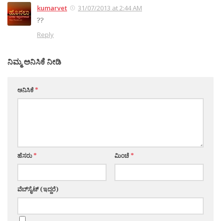
kumarvet
31/07/2013 at 2:44 AM
??
Reply
ನಿಮ್ಮ ಅನಿಸಿಕೆ ನೀಡಿ
ಅನಿಸಿಕೆ
*
ಹೆಸರು
*
ಮಿಂಚೆ
*
ವೆಬ್‌ಸೈಟ್ (ಇದ್ದರೆ)