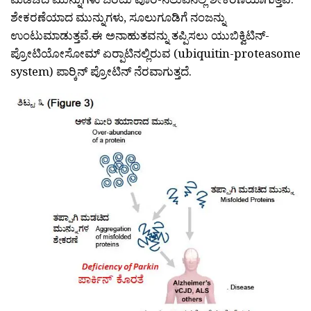
ಶೇಕರಣೆಯಾದ ಮುನ್ನುಗಳು, ಸೂಲುಗೂಡಿಗೆ ನಂಜನ್ನು
ಉಂಟುಮಾಡುತ್ತವೆ.ಈ ಅನಾಹುತವನ್ನು ತಪ್ಪಿಸಲು ಯುಬಿಕ್ವಿಟಿನ್-
ಪ್ರೋಟಿಯೋಸೋಮ್ ಏರ‍್ಪಾಟಿನಲ್ಲಿರುವ (ubiquitin-proteasome
system) ಪಾರ‍್ಕಿನ್ ಪ್ರೋಟಿನ್ ನೆರವಾಗುತ್ತದೆ.