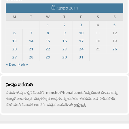
ಜನವರಿ 2014
M
T
W
T
F
S
S
1
2
3
4
5
6
7
8
9
10
11
12
13
14
15
16
17
18
19
20
21
22
23
24
25
26
27
28
29
30
31
« Dec
Feb »
ನೀವೂ ಬರೆಯಿರಿ
ಬರಹಗಳನ್ನು ಇಲ್ಲಿಗೆ ಮಿಂಚಿಸಿ:
minche@honalu.net
ನಿಮ್ಮ ಮಿಂಚೆ ವಿಳಾಸವನ್ನು
ಗುಟ್ಟಾಗಿಡಲಾಗುತ್ತದೆ. ಚಿತ್ರಗಳಿದ್ದರೆ ಅವುಗಳನ್ನು ಬರಹದ ಕಡತದೊಡನೆ ಸೇರಿಸಬೇಡಿ,
ಬೇರೆಯಾಗಿ ಮಿಂಚೆಗೆ ಅಂಟಿಸಿ. ಹೆಚ್ಚಿನ ಮಾಹಿತಿಗಾಗಿ
ಇಲ್ಲಿ ಒತ್ತಿ
.