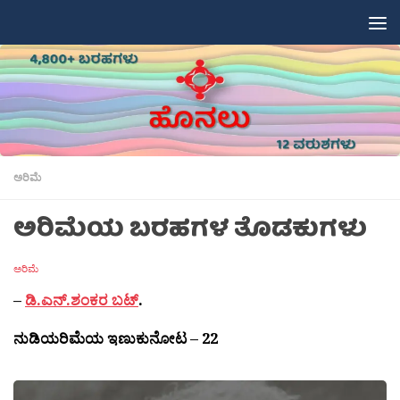
Skip to content
ಅರಿಮೆ
ಅರಿಮೆಯ ಬರಹಗಳ ತೊಡಕುಗಳು
ಅರಿಮೆ
–
ಡಿ.ಎನ್.ಶಂಕರ ಬಟ್
.
ನುಡಿಯರಿಮೆಯ ಇಣುಕುನೋಟ – 22