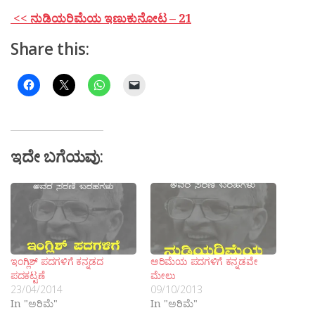
<< ನುಡಿಯರಿಮೆಯ ಇಣುಕುನೋಟ – 21
Share this:
ಇದೇ ಬಗೆಯವು:
ಇಂಗ್ಲಿಶ್ ಪದಗಳಿಗೆ ಕನ್ನಡದ
ಅರಿಮೆಯ ಪದಗಳಿಗೆ ಕನ್ನಡವೇ
ಪದಕಟ್ಟಣೆ
ಮೇಲು
23/04/2014
09/10/2013
In "ಅರಿಮೆ"
In "ಅರಿಮೆ"