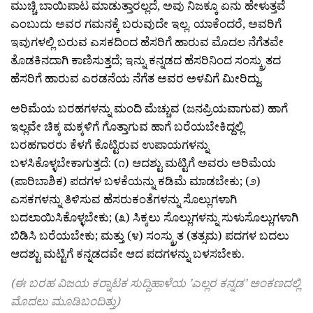
ಮುಚ್ಚಿ ಬಾಯಿಪಾಟ ಮಾಡುತ್ತಾರಲ್ಲದೆ, ಅವು ನಿಜಕ್ಕೂ ಏನು ಹೇಳುತ್ತವೆ
ಎಂಬುದು ಅವರ ಗಮನಕ್ಕೆ ಬರುವುದೇ ಇಲ್ಲ. ಯಾಕೆಂದರೆ, ಅವರಿಗೆ
ಇವುಗಳಲ್ಲಿ ಬರುವ ಎಸಕದಿಂದ ಹೆಸರಿಗೆ ಹಾರುವ ಮೊದಲ ನೆಗೆತವೇ
ತೊಡಕಿನದಾಗಿ ಕಾಣಿಸುತ್ತದೆ; ಇನ್ನು ಕನ್ನಡದ ಹೆಸರಿನಿಂದ ಸಂಸ್ಕ್ರುತದ
ಹೆಸರಿಗೆ ಹಾರುವ ಎರಡನೆಯ ನೆಗೆತ ಅವರ ಅಳವಿಗೆ ಮೀರಿದ್ದು.
ಅರಿಮೆಯ ಬರಹಗಳನ್ನು ಮಂದಿ ಮೆಚ್ಚುವ (ಜನಪ್ರಿಯವಾಗುವ) ಹಾಗೆ
ಇಲ್ಲವೇ ಚಿಕ್ಕ ಮಕ್ಕಳಿಗೆ ಗೊತ್ತಾಗುವ ಹಾಗೆ ಬರೆಯಬೇಕಿದ್ದಲ್ಲಿ
ಬರಹಗಾರರು ಕೆಳಗೆ ಕೊಟ್ಟಿರುವ ಉಪಾಯಗಳನ್ನು
ಬಳಸಿಕೊಳ್ಳಬೇಕಾಗುತ್ತದೆ: (೧) ಆದಶ್ಟು ಮಟ್ಟಿಗೆ ಅವರು ಅರಿಮೆಯ
(ಪಾರಿಬಾಶಿಕ) ಪದಗಳ ಬಳಕೆಯನ್ನು ಕಡಿಮೆ ಮಾಡಬೇಕು; (೨)
ಎಸಕಗಳನ್ನು ತಿಳಿಸುವ ಹೆಸರುಕಂತೆಗಳನ್ನು ಸೊಲ್ಲುಗಳಾಗಿ
ಬದಲಾಯಿಸಿಕೊಳ್ಳಬೇಕು; (೩) ಸಿಕ್ಕಲು ಸೊಲ್ಲುಗಳನ್ನು ಸುಳುಸೊಲ್ಲುಗಳಾಗಿ
ಬಿಡಿಸಿ ಬರೆಯಬೇಕು; ಮತ್ತು (೪) ಸಂಸ್ಕ್ರುತ (ತತ್ಸಮ) ಪದಗಳ ಬದಲು
ಆದಶ್ಟು ಮಟ್ಟಿಗೆ ಕನ್ನಡದವೇ ಆದ ಪದಗಳನ್ನು ಬಳಸಬೇಕು.
(ಈ ಬರಹ ವಿಜಯ ಕರ‍್ನಾಟಕ ಸುದ್ದಿಹಾಳೆಯ ’ಎಲ್ಲರ ಕನ್ನಡ’ ಅಂಕಣದಲ್ಲಿ
ಮೊದಲು ಮೂಡಿಬಂದಿತ್ತು)