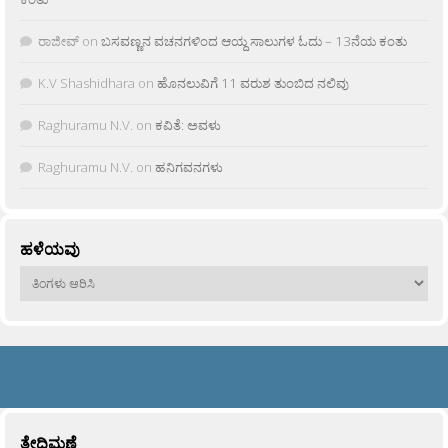
ರಾಜೀವ್
on
ಬಸವಣ್ಣನ ವಚನಗಳಿಂದ ಆಯ್ದ ಸಾಲುಗಳ ಓದು – 13ನೆಯ ಕಂತು
K.V Shashidhara
on
ಹೊನಲುವಿಗೆ 11 ವರುಶ ತುಂಬಿದ ನಲಿವು
Raghuramu N.V.
on
ಕವಿತೆ: ಅವಳು
Raghuramu N.V.
on
ಹನಿಗವನಗಳು
ಹಳೆಯವು
ಹಳೆಯವು
ತೇದಿಮಣೆ