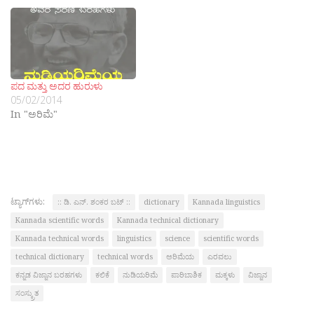
ಪದ ಮತ್ತು ಅದರ ಹುರುಳು
05/02/2014
In "ಅರಿಮೆ"
ಟ್ಯಾಗ್‌ಗಳು:
:: ಡಿ. ಎನ್. ಶಂಕರ ಬಟ್ ::
dictionary
Kannada linguistics
Kannada scientific words
Kannada technical dictionary
Kannada technical words
linguistics
science
scientific words
technical dictionary
technical words
ಅರಿಮೆಯ
ಎರವಲು
ಕನ್ನಡ ವಿಜ್ನಾನ ಬರಹಗಳು
ಕಲಿಕೆ
ನುಡಿಯರಿಮೆ
ಪಾರಿಬಾಶಿಕ
ಮಕ್ಕಳು
ವಿಜ್ನಾನ
ಸಂಸ್ಕ್ರುತ