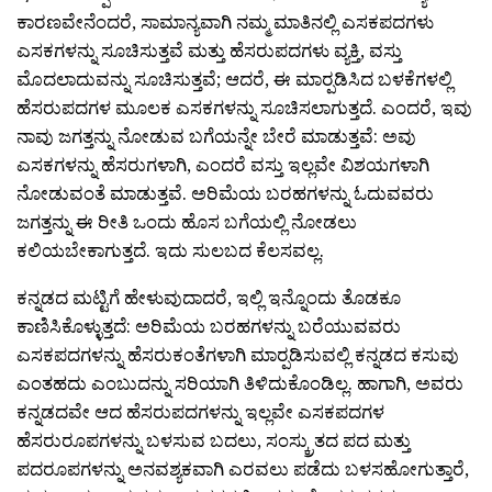
ಕಾರಣವೇನೆಂದರೆ, ಸಾಮಾನ್ಯವಾಗಿ ನಮ್ಮ ಮಾತಿನಲ್ಲಿ ಎಸಕಪದಗಳು
ಎಸಕಗಳನ್ನು ಸೂಚಿಸುತ್ತವೆ ಮತ್ತು ಹೆಸರುಪದಗಳು ವ್ಯಕ್ತಿ, ವಸ್ತು
ಮೊದಲಾದುವನ್ನು ಸೂಚಿಸುತ್ತವೆ; ಆದರೆ, ಈ ಮಾರ‍್ಪಡಿಸಿದ ಬಳಕೆಗಳಲ್ಲಿ
ಹೆಸರುಪದಗಳ ಮೂಲಕ ಎಸಕಗಳನ್ನು ಸೂಚಿಸಲಾಗುತ್ತದೆ. ಎಂದರೆ, ಇವು
ನಾವು ಜಗತ್ತನ್ನು ನೋಡುವ ಬಗೆಯನ್ನೇ ಬೇರೆ ಮಾಡುತ್ತವೆ: ಅವು
ಎಸಕಗಳನ್ನು ಹೆಸರುಗಳಾಗಿ, ಎಂದರೆ ವಸ್ತು ಇಲ್ಲವೇ ವಿಶಯಗಳಾಗಿ
ನೋಡುವಂತೆ ಮಾಡುತ್ತವೆ. ಅರಿಮೆಯ ಬರಹಗಳನ್ನು ಓದುವವರು
ಜಗತ್ತನ್ನು ಈ ರೀತಿ ಒಂದು ಹೊಸ ಬಗೆಯಲ್ಲಿ ನೋಡಲು
ಕಲಿಯಬೇಕಾಗುತ್ತದೆ. ಇದು ಸುಲಬದ ಕೆಲಸವಲ್ಲ.
ಕನ್ನಡದ ಮಟ್ಟಿಗೆ ಹೇಳುವುದಾದರೆ, ಇಲ್ಲಿ ಇನ್ನೊಂದು ತೊಡಕೂ
ಕಾಣಿಸಿಕೊಳ್ಳುತ್ತದೆ: ಅರಿಮೆಯ ಬರಹಗಳನ್ನು ಬರೆಯುವವರು
ಎಸಕಪದಗಳನ್ನು ಹೆಸರುಕಂತೆಗಳಾಗಿ ಮಾರ‍್ಪಡಿಸುವಲ್ಲಿ ಕನ್ನಡದ ಕಸುವು
ಎಂತಹದು ಎಂಬುದನ್ನು ಸರಿಯಾಗಿ ತಿಳಿದುಕೊಂಡಿಲ್ಲ. ಹಾಗಾಗಿ, ಅವರು
ಕನ್ನಡದವೇ ಆದ ಹೆಸರುಪದಗಳನ್ನು ಇಲ್ಲವೇ ಎಸಕಪದಗಳ
ಹೆಸರುರೂಪಗಳನ್ನು ಬಳಸುವ ಬದಲು, ಸಂಸ್ಕ್ರುತದ ಪದ ಮತ್ತು
ಪದರೂಪಗಳನ್ನು ಅನವಶ್ಯಕವಾಗಿ ಎರವಲು ಪಡೆದು ಬಳಸಹೋಗುತ್ತಾರೆ,