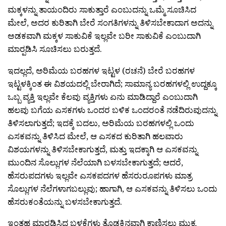
ಮಕ್ಕಳನ್ನು ತಾಯಂದಿರು ಸಾಕುತ್ತಾರೆ ಎಂಬುದನ್ನು ಒಮ್ಮೆ ಸೂಚಿಸಿದ
ಮೇಲೆ, ಅದರ ಕುರಿತಾಗಿ ಬೇರೆ ಸಂಗತಿಗಳನ್ನು ತಿಳಿಸಬೇಕಾದಾಗ ಅದನ್ನು
ಅಡಕವಾಗಿ ಮಕ್ಕಳ ಸಾಕುವಿಕೆ ಇಲ್ಲವೇ ಬರೀ ಸಾಕುವಿಕೆ ಎಂಬುದಾಗಿ
ಮಾರ‍್ಪಡಿಸಿ ಸೂಚಿಸಲು ಬರುತ್ತದೆ.
ಇದಲ್ಲದೆ, ಅರಿಮೆಯ ಬರಹಗಳ ಇಟ್ಟಳ (ರಚನೆ) ಬೇರೆ ಬರಹಗಳ
ಇಟ್ಟಳಕ್ಕಿಂತ ಈ ವಿಶಯದಲ್ಲಿ ಬೇರಾಗಿದೆ; ಸಾಮಾನ್ಯ ಬರಹಗಳಲ್ಲಿ ಉದ್ದಕ್ಕೂ
ಒಬ್ಬ ವ್ಯಕ್ತಿ ಇಲ್ಲವೇ ಕೆಲವು ವ್ಯಕ್ತಿಗಳು ಏನು ಮಾಡಿದ್ದಾರೆ ಎಂಬುದಾಗಿ
ಹಲವು ಬಗೆಯ ಎಸಕಗಳು ಒಂದರ ಬಳಿಕ ಒಂದರಂತೆ ನಡೆದಿರುವುದನ್ನು
ತಿಳಿಸಲಾಗುತ್ತದೆ; ಇದಕ್ಕೆ ಬದಲು, ಅರಿಮೆಯ ಬರಹಗಳಲ್ಲಿ ಒಂದು
ಎಸಕವನ್ನು ತಿಳಿಸಿದ ಮೇಲೆ, ಆ ಎಸಕದ ಕುರಿತಾಗಿ ಹಲವಾರು
ವಿಶಯಗಳನ್ನು ತಿಳಿಸಬೇಕಾಗುತ್ತದೆ, ಮತ್ತು ಇದಕ್ಕಾಗಿ ಆ ಎಸಕವನ್ನು
ಮುಂದಿನ ಸೊಲ್ಲುಗಳ ನೆಲೆಯಾಗಿ ಬಳಸಬೇಕಾಗುತ್ತದೆ; ಆದರೆ,
ಹೆಸರುಪದಗಳು ಇಲ್ಲವೇ ಎಸಕಪದಗಳ ಹೆಸರುರೂಪಗಳು ಮಾತ್ರ
ಸೊಲ್ಲುಗಳ ನೆಲೆಗಳಾಗಬಲ್ಲುವು; ಹಾಗಾಗಿ, ಆ ಎಸಕವನ್ನು ತಿಳಿಸಲು ಒಂದು
ಹೆಸರುಕಂತೆಯನ್ನು ಬಳಸಬೇಕಾಗುತ್ತದೆ.
ಇಂತಹ ಮಾರ‍್ಪಡಿಸಿದ ಬಳಕೆಗಳು ತೊಡಕಿನವಾಗಿ ಕಾಣಿಸಲು ಮುಕ್ಯ