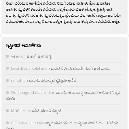
ನೀವು ಬರೆಯುವ ಹಾಗೆಯೇ ಬರೆಯಿರಿ. ನಿಮಗೆ ಯಾವ ಪದಗಳು ತೋಚುವುದೋ
ಅವುಗಳನ್ನು ಬಳಸಿಕೊಂಡೇ ಬರೆಯಿರಿ. ಇಲ್ಲಿ ಕೆಲವರು ಬಹಳ ಹೆಚ್ಚು ಕನ್ನಡದ್ದೇ ಆದ
ಪದಗಳನ್ನು ಬಳಸಿ ಬರಹಗಳನ್ನು ಬರೆಯುತ್ತಿದ್ದಾರೆಂಬುದು ದಿಟ. ಆದರೆ ಎಲ್ಲರೂ ಹಾಗೆಯೇ
ಬರೆಯಬೇಕೆಂದೇನೂ ಇಲ್ಲ. ನಿಮಗಾದಶ್ಟು ಕನ್ನಡದ್ದೇ ಪದಗಳನ್ನು ಬಳಸಿ ಬರೆಯಿರಿ, ಅಶ್ಟೇ.
ಇತ್ತೀಚಿನ ಅನಿಸಿಕೆಗಳು
Viren
on
ಹುಣಸೆ ಹುಳಿ ಅನ್ನ
Janardhana Relekar
on
ಮರದ ನೆರಳನು ಮರವೇ ನುಂಗಿ ಹಾಕಿದಾಗ…
rjnivah
on
ಮನಸೂರೆಗೊಳ್ಳುವ ಲೈಟ್ಲಮ್ ಕಣಿವೆ
Siddanagouda kalakeri
on
ಬಾದಮಿ ಅಮವಾಸ್ಯೆ: ಚಬನೂರ ಅಮೋಗ ಸಿದ್ದನ
ಹೇಳಿಕೆ
M âñd M
on
ಕವಿತೆ: ಜೀವನ ಜ್ಯೋತಿ
C.P.Nagaraja
on
ಬಸವಣ್ಣನ ವಚನಗಳಿಂದ ಆಯ್ದ ಸಾಲುಗಳ ಓದು – 13ನೆಯ
ಕಂತು