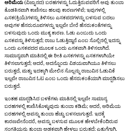
ಅರಿಮೆಯ
(ವಿಜ್ನಾನದ) ಬರಹಗಳನ್ನು ಓದುತ್ತಿರುವವರಿಗೆ ಅವು ತುಂಬಾ
ತೊಡಕಿನವಾಗಿ ಕಾಣಿಸಲು ಹಲವು ಕಾರಣಗಳಿವೆ; ಇವುಗಳಲ್ಲಿ
ಎಸಕ(ಕ್ರಿಯೆ)ಗಳನ್ನು ತಿಳಿಸಲು ಎಸಕಪದಗಳನ್ನು ಬಳಸುವ ಬದಲು
ಅವುಗಳ ಹೆಸರುರೂಪಗಳನ್ನು ಇಲ್ಲವೇ ಬೇರೆ ಹೆಸರುಕಂತೆಗಳನ್ನು
ಬಳಸುವುದು ಒಂದು ಮುಕ್ಯ ಕಾರಣ. ಓಡು ಎಂಬುದು ಒಂದು
ಎಸಕವನ್ನು ತಿಳಿಸುತ್ತದೆ; ರಾಜು ಓಡುತ್ತಿದ್ದಾನೆ ಎಂಬ ಸೊಲ್ಲಿನಲ್ಲಿ ಇದನ್ನು
ಒಂದು ಎಸಕಪದದ ಮೂಲಕ ಒಂದು ಎಸಕವಾಗಿ ತಿಳಿಸಲಾಗಿದೆ.
ಸಾಮಾನ್ಯವಾಗಿ ಮಾತಿನಲ್ಲಿ ಈ ರೀತಿ ಎಸಕಗಳನ್ನು ಎಸಕಗಳಾಗಿಯೇ
ತಿಳಿಸಲಾಗುತ್ತದೆ; ಆದರೆ, ಅದನ್ನೊಂದು ವಿಶಯವಾಗಿಯೂ ತಿಳಿಸಲು
ಬರುತ್ತದೆ, ಮತ್ತು ಇದಕ್ಕಾಗಿ ಮೇಲಿನ ಸೊಲ್ಲನ್ನು ರಾಜುವಿನ ಓಡುವಿಕೆ
ಇಲ್ಲವೇ ರಾಜುವಿನ ಓಟ ಎಂಬ ಒಂದು ಹೆಸರುಕಂತೆಯಾಗಿ ಮಾರ‍್ಪಡಿಸಲು
ಬರುತ್ತದೆ.
ಇಂತಹ ಮಾರ‍್ಪಡಿಸಿದ ಬಳಕೆಗಳು ಮಾತಿನಲ್ಲಿ ಇಲ್ಲವೇ ಸಾಮಾನ್ಯ
ಬರಹಗಳಲ್ಲಿ ಕಾಣಿಸಿಕೊಳ್ಳುವುದು ತುಂಬಾ ಕಡಿಮೆ; ಆದರೆ, ಅರಿಮೆಯ
ಬರಹಗಳಲ್ಲಿ ಅವನ್ನು ತುಂಬಾ ಹೆಚ್ಚು ಬಳಸಲಾಗುತ್ತದೆ. ಇದಕ್ಕೆ
ಕಾರಣವೇನೆಂದರೆ, ಅವನ್ನು ಬಳಸುವ ಮೂಲಕ ಹೇಳಬೇಕೆಂದಿರುವ
ಸಂಗತಿಯನ್ನು ತುಂಬಾ ಅಡಕವಾಗಿ ಹೇಳಲು ಬರುತ್ತದೆ; ಎತ್ತುಗೆಗಾಗಿ,