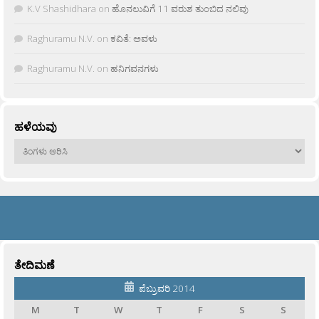
K.V Shashidhara
on
ಹೊನಲುವಿಗೆ 11 ವರುಶ ತುಂಬಿದ ನಲಿವು
Raghuramu N.V.
on
ಕವಿತೆ: ಅವಳು
Raghuramu N.V.
on
ಹನಿಗವನಗಳು
ಹಳೆಯವು
ಹಳೆಯವು
ತೇದಿಮಣೆ
ಪೆಬ್ರುವರಿ 2014
M
T
W
T
F
S
S