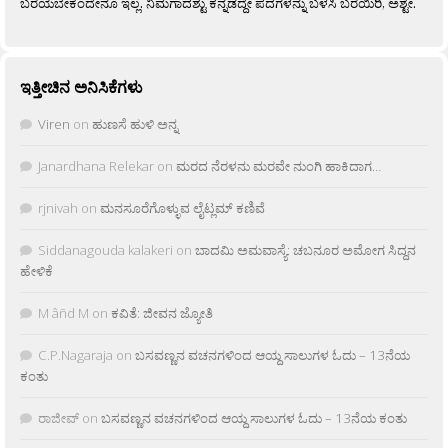
ಬರೆಯಬೇಕೆಂದೇನೂ ಇಲ್ಲ. ನಿಮಗಾದಶ್ಟು ಕನ್ನಡದ್ದೇ ಪದಗಳನ್ನು ಬಳಸಿ ಬರೆಯಿರಿ, ಅಶ್ಟೇ.
ಇತ್ತೀಚಿನ ಅನಿಸಿಕೆಗಳು
Viren
on
ಹುಣಸೆ ಹುಳಿ ಅನ್ನ
Janardhana Relekar
on
ಮರದ ನೆರಳನು ಮರವೇ ನುಂಗಿ ಹಾಕಿದಾಗ…
rjnivah
on
ಮನಸೂರೆಗೊಳ್ಳುವ ಲೈಟ್ಲಮ್ ಕಣಿವೆ
Siddanagouda kalakeri
on
ಬಾದಮಿ ಅಮವಾಸ್ಯೆ: ಚಬನೂರ ಅಮೋಗ ಸಿದ್ದನ
ಹೇಳಿಕೆ
M âñd M
on
ಕವಿತೆ: ಜೀವನ ಜ್ಯೋತಿ
C.P.Nagaraja
on
ಬಸವಣ್ಣನ ವಚನಗಳಿಂದ ಆಯ್ದ ಸಾಲುಗಳ ಓದು – 13ನೆಯ
ಕಂತು
ರಾಜೀವ್
on
ಬಸವಣ್ಣನ ವಚನಗಳಿಂದ ಆಯ್ದ ಸಾಲುಗಳ ಓದು – 13ನೆಯ ಕಂತು