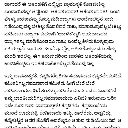
ಹಾಗಾದರೆ ಈ ಅಕಂಡತೆಗೆ ಎಲ್ಲಿಲ್ಲದ ಪ್ರಾಮುಕ್ಯತೆ ಕೊಡಬೇಕಿಲ್ಲ
ಎಂದಾಯಿತಲ್ಲ? ಆದ್ದರಿಂದ ’ಅಕಂಡ ಬಾರತ! ಅಕಂಡ ಬಾರತ!’ ಎಂಬ
ಪೊಳ್ಳು ಕಾರಣವನ್ನು ಕೊಟ್ಟು ನುಡಿರಾಜ್ಯಗಳು ಅಂಬೆಗಾಲಿಟ್ಟರೆ ಸಾಕು,
ನಡೆಯುವುದೆಲ್ಲ ಬೇಕಿಲ್ಲ; ತೊದಲಿದರೆ ಸಾಕು, ಮಾತಾಡುವುದೆಲ್ಲ ಬೇಕಿಲ್ಲ;
ನುಡಿವಾರು ರಾಜ್ಯಗಳ ಬದಲಾಗಿ ’ಆಡಳಿತ’ಕ್ಕಾಗಿ ಆಯತಾಕಾರದ
ರಾಜ್ಯಗಳನ್ನು ಮಾಡಿಕೊಂಡರೂ ಸಾಕು; ಎಂದೆಲ್ಲ ತಿಳಿದುಕೊಳ್ಳುವುದು
ಸರಿಯಲ್ಲವೆಂದಾಯಿತು. ಹಿಂದೆ ಇದನ್ನೆಲ್ಲ ಅರಿತುಕೊಳ್ಳುವವರು ಹೆಚ್ಚು
ಮಂದಿ ಇರಲಿಲ್ಲ. ಈಗ ಇರುವುದರಿಂದ ಬಾರತದ ಅಕಂಡತೆಯನ್ನು
ಉಳಿಸಿಕೊಳ್ಳಲು ಇಂತಹ ನಾಟಕಗಳೆಲ್ಲ ನಡೆಯುವುದಿಲ್ಲ.
ಇನ್ನು ಬಾವನಾತ್ಮಕತೆ. ಕನ್ನಡಿಗರೆಲ್ಲರಿಗೂ ಸಮಾನವಾದ ಕನ್ನಡವೆಂಬುದಿದೆ.
ತಮಿಳರಿಗೆಲ್ಲ ಸಮಾನವಾದ ತಮಿಳಿದೆ. ಹೀಗೆ ಬೇರೆ ಬೇರೆ
ನುಡಿಜನಾಂಗದವರಿಗೆ ತಂತಮ್ಮ ನುಡಿಯೆಂಬುದು ಸಮಾನವಾದುದಿದೆ.
ಇನ್ನು ಬಾರತೀಯರಿಗೆಲ್ಲ ಸಮಾನವಾದುದು ಏನಿದೆ? ಇರುವುದು ಬರೀ
ಇದೇ ಸುಡುಗಾಡು ಬಾವನಾತ್ಮಕತೆ! ಕನ್ನಡಿಗರು ’ಕನ್ನಡಾಂಬೆ’ಯ
ಮುಂದೆ ಊದುಬತ್ತಿ, ತೆಂಗಿನಕಾಯಿ ಇಟ್ಟು, ಹಾಲೆರೆದು, ಅಡ್ಡಬಿದ್ದು
ಕಣ್ಣೀರಿಟ್ಟರೆ ಅದರ ಜೊತೆಗೆ ಅವರೆಲ್ಲರೂ ಆಡುವ ನುಡಿಯೆಂಬುದಿದೆ, ಆ
ನುಡಿಯಿಂದಲೇ ಅವರೆಲ್ಲರ ಕಲಿಕೆ, ದುಡಿಮೆ, ಒಗ್ಗಟ್ಟು ಮತ್ತು ಏಳಿಗೆಗಳು