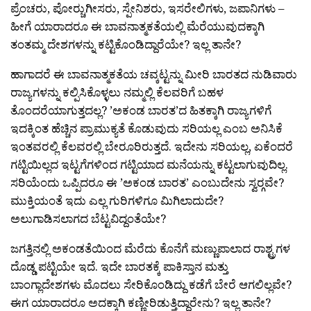
ಪ್ರೆಂಚರು, ಪೋರ‍್ಚುಗೀಸರು, ಸ್ಪೇನಿಶರು, ಇಸರೇಲಿಗಳು, ಜಪಾನಿಗಳು –
ಹೀಗೆ ಯಾರಾದರೂ ಈ ಬಾವನಾತ್ಮಕತೆಯಲ್ಲಿ ಮೆರೆಯುವುದಕ್ಕಾಗಿ
ತಂತಮ್ಮ ದೇಶಗಳನ್ನು ಕಟ್ಟಿಕೊಂಡಿದ್ದಾರೆಯೇ? ಇಲ್ಲ ತಾನೇ?
ಹಾಗಾದರೆ ಈ ಬಾವನಾತ್ಮಕತೆಯ ಚವ್ಕಟ್ಟನ್ನು ಮೀರಿ ಬಾರತದ ನುಡಿವಾರು
ರಾಜ್ಯಗಳನ್ನು ಕಲ್ಪಿಸಿಕೊಳ್ಳಲು ನಮ್ಮಲ್ಲಿ ಕೆಲವರಿಗೆ ಬಹಳ
ತೊಂದರೆಯಾಗುತ್ತದಲ್ಲ? ’ಅಕಂಡ ಬಾರತ’ದ ಹಿತಕ್ಕಾಗಿ ರಾಜ್ಯಗಳಿಗೆ
ಇದಕ್ಕಿಂತ ಹೆಚ್ಚಿನ ಪ್ರಾಮುಕ್ಯತೆ ಕೊಡುವುದು ಸರಿಯಲ್ಲ ಎಂಬ ಅನಿಸಿಕೆ
ಇಂತವರಲ್ಲಿ ಕೆಲವರಲ್ಲಿ ಬೇರೂರಿರುತ್ತದೆ. ಇದೇನು ಸರಿಯಲ್ಲ, ಏಕೆಂದರೆ
ಗಟ್ಟಿಯಿಲ್ಲದ ಇಟ್ಟಗೆಗಳಿಂದ ಗಟ್ಟಿಯಾದ ಮನೆಯನ್ನು ಕಟ್ಟಲಾಗುವುದಿಲ್ಲ.
ಸರಿಯೆಂದು ಒಪ್ಪಿದರೂ ಈ ’ಅಕಂಡ ಬಾರತ’ ಎಂಬುದೇನು ಸ್ವರ‍್ಗವೇ?
ಮುಕ್ತಿಯಂತೆ ಇದು ಎಲ್ಲ ಗುರಿಗಳಿಗೂ ಮಿಗಿಲಾದುದೇ?
ಅಲುಗಾಡಿಸಲಾಗದ ಬೆಟ್ಟವಿದ್ದಂತೆಯೇ?
ಜಗತ್ತಿನಲ್ಲಿ ಅಕಂಡತೆಯಿಂದ ಮೆರೆದು ಕೊನೆಗೆ ಮಣ್ಣುಪಾಲಾದ ರಾಶ್ಟ್ರಗಳ
ದೊಡ್ಡ ಪಟ್ಟಿಯೇ ಇದೆ. ಇದೇ ಬಾರತಕ್ಕೆ ಪಾಕಿಸ್ತಾನ ಮತ್ತು
ಬಾಂಗ್ಲಾದೇಶಗಳು ಮೊದಲು ಸೇರಿಕೊಂಡಿದ್ದು ಕಡೆಗೆ ಬೇರೆ ಆಗಲಿಲ್ಲವೇ?
ಈಗ ಯಾರಾದರೂ ಅದಕ್ಕಾಗಿ ಕಣ್ಣೀರಿಡುತ್ತಿದ್ದಾರೇನು? ಇಲ್ಲ ತಾನೇ?