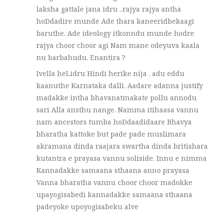
laksha gattale jana idru ..rajya rajya antha
hoDdadire munde Ade thara kaneeridbekaagi
baruthe. Ade ideology itkonndu munde hodre
rajya choor choor agi Nam mane odeyuva kaala
nu barbahudu. Enantira ?
Ivella heLidru Hindi herike nija . adu eddu
kaanuthe Karnataka dalli. Aadare adanna justify
madakke intha bhavanatmakate pollu annodu
sari Alla ansthu nange. Namma itihaasa vannu
nam ancestors tumba hoDdaadidaare Bhavya
bharatha kattoke but pade pade muslimara
akramana dinda raajara swartha dinda britishara
kutantra e prayasa vannu soliside. Innu e nimma
Kannadakke samaana sthaana anno prayasa
Vanna bharatha vannu choor choor madokke
upayogisabedi kannadakke samaana sthaana
padeyoke upoyogisabeku alve