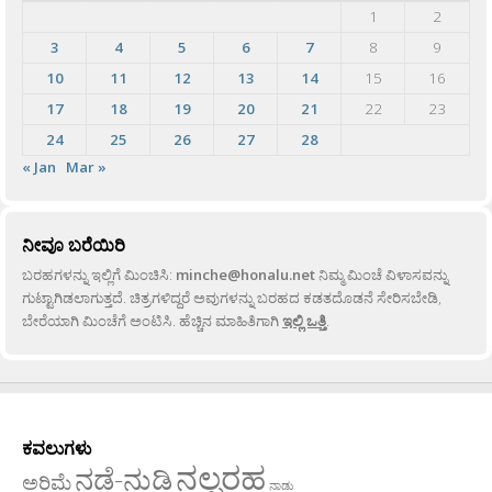
1
2
3
4
5
6
7
8
9
10
11
12
13
14
15
16
17
18
19
20
21
22
23
24
25
26
27
28
« Jan
Mar »
ನೀವೂ ಬರೆಯಿರಿ
ಬರಹಗಳನ್ನು ಇಲ್ಲಿಗೆ ಮಿಂಚಿಸಿ:
minche@honalu.net
ನಿಮ್ಮ ಮಿಂಚೆ ವಿಳಾಸವನ್ನು
ಗುಟ್ಟಾಗಿಡಲಾಗುತ್ತದೆ. ಚಿತ್ರಗಳಿದ್ದರೆ ಅವುಗಳನ್ನು ಬರಹದ ಕಡತದೊಡನೆ ಸೇರಿಸಬೇಡಿ,
ಬೇರೆಯಾಗಿ ಮಿಂಚೆಗೆ ಅಂಟಿಸಿ. ಹೆಚ್ಚಿನ ಮಾಹಿತಿಗಾಗಿ
ಇಲ್ಲಿ ಒತ್ತಿ
.
ಕವಲುಗಳು
ನಲ್ಬರಹ
ನಡೆ-ನುಡಿ
ಅರಿಮೆ
ನಾಡು