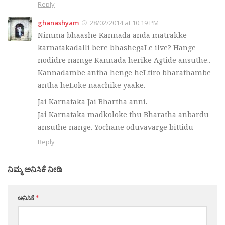
Reply
ghanashyam
28/02/2014 at 10:19 PM
Nimma bhaashe Kannada anda matrakke
karnatakadalli bere bhashegaLe ilve? Hange
nodidre namge Kannada herike Agtide ansuthe..
Kannadambe antha henge heLtiro bharathambe
antha heLoke naachike yaake.
Jai Karnataka Jai Bhartha anni.
Jai Karnataka madkoloke thu Bharatha anbardu
ansuthe nange. Yochane oduvavarge bittidu
Reply
ನಿಮ್ಮ ಅನಿಸಿಕೆ ನೀಡಿ
ಅನಿಸಿಕೆ
*