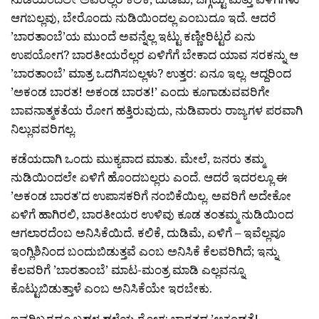
ಆಗಬಲ್ಲವು, ಬೇರೊಂದು ನುಡಿಯಿಂದಲ್ಲ ಎಂಬುದೂ ಇದೆ. ಆದರೆ
’ಬಾರತಾಂಬೆ’ಯ ಮುಂದೆ ಅವನ್ನೆಲ್ಲ ಇಟ್ಟು ಕಣ್ಣೀರಿಟ್ಟರೆ ಏನು
ಉಪಯೋಗ? ಬಾರತೀಯರೆಲ್ಲರ ಏಳಿಗೆಗೆ ಬೇಕಾದ ಯಾವ ಸರಕನ್ನು ಆ
’ಬಾರತಾಂಬೆ’ ಮಾತ್ರ ಒದಗಿಸಬಲ್ಲಳು? ಉತ್ತರ: ಏನೂ ಇಲ್ಲ. ಆದ್ದರಿಂದ
’ಅಕಂಡ ಬಾರತ! ಅಕಂಡ ಬಾರತ!’ ಎಂದು ಕೂಗಾಡುವವರಿಗೇ
ಬಾವನಾತ್ಮಕತೆಯ ರೋಗ ಹತ್ತಿರುವುದು, ನುಡಿವಾರು ರಾಜ್ಯಗಳ ಪರವಾಗಿ
ನಿಲ್ಲುವವರಿಗಲ್ಲ.
ಕಡೆಯದಾಗಿ ಒಂದು ಮುಕ್ಯವಾದ ಮಾತು. ಮೇಲೆ, ಜನರು ತಮ್ಮ
ನುಡಿಯಿಂದಲೇ ಏಳಿಗೆ ಹೊಂದಬಲ್ಲರು ಎಂದೆ. ಆದರೆ ಇದರಲ್ಲೂ ಈ
’ಅಕಂಡ ಬಾರತ’ದ ಉಪಾಸಕರಿಗೆ ನಂಬಿಕೆಯಿಲ್ಲ. ಅವರಿಗೆ ಅದೇಕೋ
ಏಳಿಗೆ ಹಾಗಿರಲಿ, ಬಾರತೀಯರ ಉಳಿವು ಕೂಡ ತಂತಮ್ಮ ನುಡಿಯಿಂದ
ಆಗಲಾರದೆಂಬ ಅನಿಸಿಕೆಯಿದೆ. ಕಲಿಕೆ, ದುಡಿಮೆ, ಏಳಿಗೆ – ಇವೆಲ್ಲವೂ
ಇಂಗ್ಲಿಶಿನಿಂದ ಬಂದುಬಿಡುತ್ತವೆ ಎಂಬ ಅನಿಸಿಕೆ ಕೆಲವರಿಗಿದೆ; ಇನ್ನು
ಕೆಲವರಿಗೆ ’ಬಾರತಾಂಬೆ’ ಮಾಟ-ಮಂತ್ರ ಮಾಡಿ ಎಲ್ಲವನ್ನೂ
ಕೊಟ್ಟುಬಿಡುತ್ತಾಳೆ ಎಂಬ ಅನಿಸಿಕೆಯೇ ಇರಬೇಕು.
ಇವರಿಬ್ಬರದೂ ಬಹಳ ಹಳೆಯ ರೋಗ: ಬಾರತದ ’ಅಕಂಡತೆ!