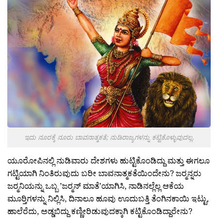
ಇದು ನೂರಕ್ಕೆ ನೂರು ಬಾವನಾತ್ಮಕತೆ; ನುಡಿರಾಜ್ಯಗಳನ್ನು ಕಟ್ಟಿಕೊಳ್ಳುವುದಲ್ಲ.
ಯೂರೋಪಿನಲ್ಲಿ ನುಡಿವಾರು ದೇಶಗಳು ಹುಟ್ಟಿಕೊಂಡಿದ್ದು ಮತ್ತು ಈಗಲೂ
ಗಟ್ಟಿಯಾಗಿ ನಿಂತಿರುವುದು ಬರೀ ಬಾವನಾತ್ಮಕತೆಯಿಂದೇನು? ಜರ‍್ಮನ್ನರು
ಜರ‍್ಮನಿಯನ್ನು ಒಬ್ಬ ’ಜರ‍್ಮನ್ ಮಾತೆ’ಯಾಗಿಸಿ, ನಾಡಿನಲ್ಲೆಲ್ಲ ಆಕೆಯ
ಮೂರ‍್ತಿಗಳನ್ನು ನಿಲ್ಲಿಸಿ, ದಿನಾಲೂ ಹೂವು ಊದುಬತ್ತಿ ತೆಂಗಿನಕಾಯಿ ಇಟ್ಟು,
ಹಾಲೆರೆದು, ಅಡ್ಡಬಿದ್ದು ಕಣ್ಣೀರಿಡುವುದಕ್ಕಾಗಿ ಕಟ್ಟಿಕೊಂಡಿದ್ದಾರೇನು?