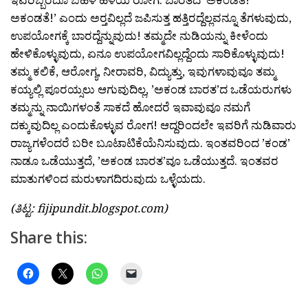
ಅಕಂಡತೆ!’ ಎಂದು ಅರ‍್ತವಿಲ್ಲದೆ ಜಪಿಸುತ್ತ ಹತ್ತಿರದ್ದೆಲ್ಲವನ್ನೂ ತೆಗಳುವುದು,
ಉಪಯೋಗಕ್ಕೆ ಬಾರದ್ದೆನ್ನುವುದು! ತಮ್ಮದೇ ನುಡಿಯನ್ನು ಕೀಳೆಂದು
ಹೇಳಿಕೊಳ್ಳುವುದು, ಏನೂ ಉಪಯೋಗವಿಲ್ಲದ್ದೆಂದು ಸಾರಿಕೊಳ್ಳುವುದು!
ತಮ್ಮ ಕಲಿಕೆ, ಆರೋಗ್ಯ, ನೀರಾವರಿ, ವಿದ್ಯುತ್ತು, ಇವುಗಳಾವುವೂ ತಮ್ಮ
ಕಯ್ಯಲ್ಲಿ ಪೂರಯ್ಸಲು ಆಗುವುದಿಲ್ಲ, ’ಅಕಂಡ ಬಾರತ’ದ ಒಡೆಯರುಗಳು
ತಮ್ಮನ್ನು ನಾಯಿಗಳಂತೆ ಸಾಕದೆ ಹೋದರೆ ಇವಾವುವೂ ನಮಗೆ
ದಕ್ಕುವುದಿಲ್ಲ ಎಂದುಕೊಳ್ಳುವ ರೋಗ! ಆದ್ದರಿಂದಲೇ ಇವರಿಗೆ ನುಡಿವಾರು
ರಾಜ್ಯಗಳೆಂದರೆ ಬರೀ ಬೂಟಾಟಿಕೆಯೆನಿಸುವುದು. ಇಂತವರಿಂದ ’ಕಂಡ’
ನಾಡೂ ಒಡೆಯುತ್ತದೆ, ’ಅಕಂಡ ಬಾರತ’ವೂ ಒಡೆಯುತ್ತದೆ. ಇಂತವರ
ಮಾತುಗಳಿಂದ ಮರುಳಾಗದಿರುವುದು ಒಳ್ಳೆಯದು.
(ತಿಟ್ಟ: fijipundit.blogspot.com)
Share this: