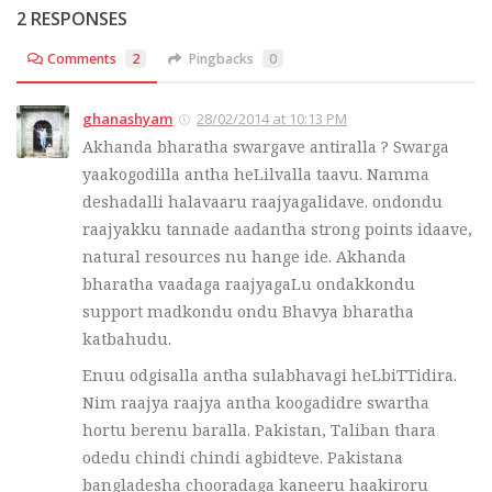
2 RESPONSES
Comments
2
Pingbacks
0
ghanashyam
28/02/2014 at 10:13 PM
Akhanda bharatha swargave antiralla ? Swarga
yaakogodilla antha heLilvalla taavu. Namma
deshadalli halavaaru raajyagalidave. ondondu
raajyakku tannade aadantha strong points idaave,
natural resources nu hange ide. Akhanda
bharatha vaadaga raajyagaLu ondakkondu
support madkondu ondu Bhavya bharatha
katbahudu.
Enuu odgisalla antha sulabhavagi heLbiTTidira.
Nim raajya raajya antha koogadidre swartha
hortu berenu baralla. Pakistan, Taliban thara
odedu chindi chindi agbidteve. Pakistana
bangladesha chooradaga kaneeru haakiroru