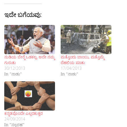
ಇದೇ ಬಗೆಯವು:
ನುಡಿಯ ಬೇರ್‍ಮೆ ಒಡಕಲ್ಲ, ಅದೇ ನಮ್ಮ
ಮತ್ತೊಂದು ಬಾಂಬು, ಮತ್ತೊಮ್ಮೆ
ಗುರುತು
ದೆಹಲಿಯ ಮಾತು
30/12/2013
17/04/2013
In "ನಾಡು"
In "ನಾಡು"
ಕನ್ನಡವೊಂದೇ ಎಲ್ಲದಕುತ್ತರ
24/09/2014
In "ನಲ್ಬರಹ"