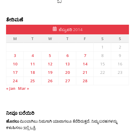
ತೇದಿಮಣೆ
ಪೆಬ್ರುವರಿ 2014
M
T
W
T
F
S
S
1
2
3
4
5
6
7
8
9
10
11
12
13
14
15
16
17
18
19
20
21
22
23
24
25
26
27
28
« Jan
Mar »
ನೀವೂ ಬರೆಯಿರಿ
ಹೊನಲು
ಮಿಂಬಾಗಿಲು ನಿಮಗಾಗಿ ಯಾವಾಗಲೂ ತೆರೆದಿರುತ್ತದೆ. ನಿಮ್ಮ ಬರಹಗಳನ್ನು
ಕಳುಹಿಸಲು
ಇಲ್ಲಿ ಒತ್ತಿ
.