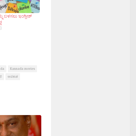
ು ಬಳಸಲು ಇಂಗ್ಲೀಶ್
ಲ!
3
ada
Kannada movies
ಿ
ಅವಕಾಶ