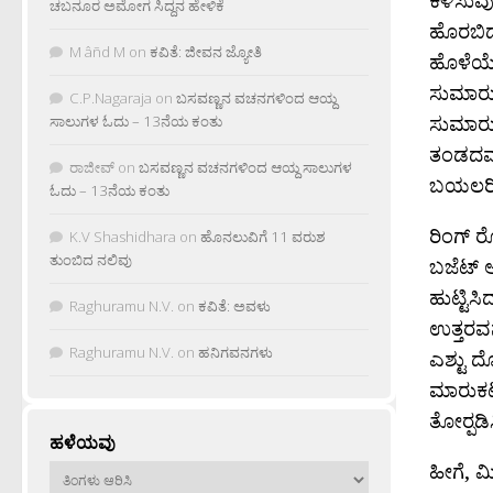
ಚಬನೂರ ಅಮೋಗ ಸಿದ್ದನ ಹೇಳಿಕೆ
ಹೊರಬಿದ್
M âñd M
on
ಕವಿತೆ: ಜೀವನ ಜ್ಯೋತಿ
ಹೊಳೆಯೇ 
ಸುಮಾರು 
C.P.Nagaraja
on
ಬಸವಣ್ಣನ ವಚನಗಳಿಂದ ಆಯ್ದ
ಸುಮಾರು ಹ
ಸಾಲುಗಳ ಓದು – 13ನೆಯ ಕಂತು
ತಂಡದವರ
ರಾಜೀವ್
on
ಬಸವಣ್ಣನ ವಚನಗಳಿಂದ ಆಯ್ದ ಸಾಲುಗಳ
ಬಯಲರಿಕೆ
ಓದು – 13ನೆಯ ಕಂತು
ರಿಂಗ್ 
K.V Shashidhara
on
ಹೊನಲುವಿಗೆ 11 ವರುಶ
ತುಂಬಿದ ನಲಿವು
ಬಜೆಟ್ ಆಗ
ಹುಟ್ಟಿಸ
Raghuramu N.V.
on
ಕವಿತೆ: ಅವಳು
ಉತ್ತರವ
Raghuramu N.V.
on
ಹನಿಗವನಗಳು
ಎಶ್ಟು ದ
ಮಾರುಕಟ್
ತೋರ‍್ಪಡಿ
ಹಳೆಯವು
ಹೀಗೆ, ಮ
ಹಳೆಯವು