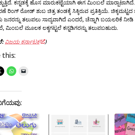
್ಚುತ್ತಿದೆ. ಕನ್ನಡಕ್ಕೆ ಹೊಸ ಮಾರುಕಟ್ಟೆಯಾಗಿ ಈಗ ಮಿಂಬಲೆ ಮಾರ‍್ಪಾಟಾಗಿದೆ
 ರಿಂಗ್ ರೋಡ್ ಶುಬ ಚಿತ್ರ ತಂಡಕ್ಕೆ ಸಿಕ್ಕಿರುವ ಪ್ರತಿಕ್ರಿಯೆ. ಚಿಕ್ಕಮ
ು ಜನರನ್ನು ತಲುಪಲು ಸಾದ್ಯವಾಗಿದೆ ಎಂದರೆ, ಚೆನ್ನಾಗಿ ಬಯಲರಿಕೆ ನೀಡ
ೆ, ಮಿಂಬಲೆ ಮೂಲಕ ಲಕ್ಶಗಟ್ಟಲೆ ಕನ್ನಡಿಗರನ್ನು ತಲುಪಬಹುದು.
ೆ:
ವಿಜಯ ಕರ್ನಾಟಕ
)
 this:
ಬಗೆಯವು: