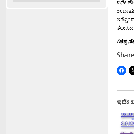
ದಿನೇ ಹೆಚ
ಉದಾಹರಣೆ
ಇಶ್ಟೊಂದ
ತಲುಪಿದರ
(ಚಿತ್ರ ಸೆಲ
Share
ಇದೇ 