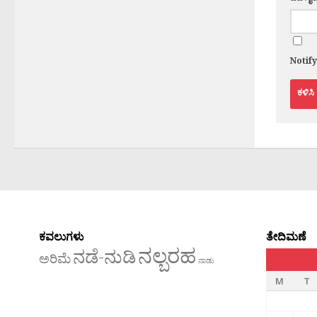
Notif
ಕವಲುಗಳು
ತೇದಿಮಣೆ
ನಲ್ಬರಹ
ನಡೆ-ನುಡಿ
ಅರಿಮೆ
ನಾಡು
M
T