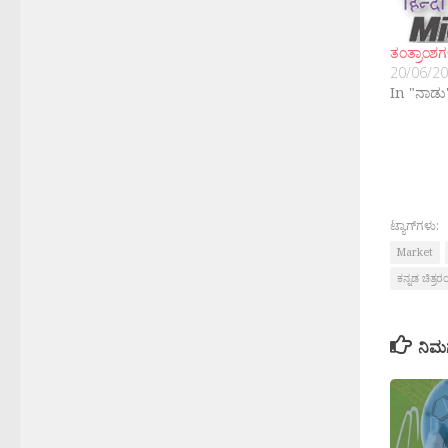
ತಂತ್ರಾಂಶಗ
20/06/2
In "ನಾಡು
ಟ್ಯಾಗ್‌ಗಳು:
Market
ಕನ್ನಡ ಚಿತ್ರರ
ನಿಮ