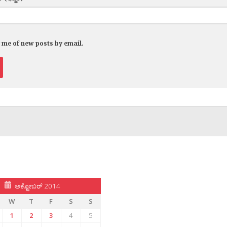
y me of new posts by email.
ಅಕ್ಟೋಬರ್ 2014
W
T
F
S
S
1
2
3
4
5