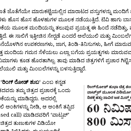
ತೆ ಜೊತೆಗೆಯೇ ಮಾರುಕಟ್ಟೆಯಲ್ಲಿನ ಮಾರಾಟದ ವಸ್ತುಗಳನ್ನು ಮಂದಿ
ನಗಳು ಹೊಸ ಹೊಸ ಹೊಳಹುಗಳ ಮೂಲಕ ನಡೆಯುತ್ತಿದೆ. ಟಿವಿ ಹಾಗು ಬಾನು
ೆಯ ಮೂಲಕ ಮಂದಿಯನ್ನು ತಲುಪುವ ಪ್ರಯತ್ನ ಈ ಹಿಂದೆ ನಡೆದಿತ್ತು, ಮತ
ತಿದೆ. ಈ ಸಾಲಿಗೆ ಇತ್ತೀಚಿನ ಸೇರ‍್ಪಡೆ ಎಂದರೆ ಅಲೆಯುಲಿ ಮತ್ತು ಮಿಂಬಲೆಗಳ
ನೆಯೊಳಗಿನ ಉಪಕರಣಗಳು, ಜಾಗ, ತಿಂಡಿ-ತಿನಿಸುಗಳು, ಹೀಗೆ ಮಾರುವ ವ
ತ್ತ ಮಂದಿಯ ಗಮನ ಸೆಳೆಯಲು ಎಲ್ಲಾ ಬಗೆಯ ಪ್ರಯತ್ನಗಳು ಮಾರುವವರಿ
ಸಿನಿಮಾಗಳು ಕೂಡ ಹೊರತಾಗಿಲ್ಲ. ತಾವು ಮಾಡಿದ ಚಿತ್ರಗಳಿಗೆ ಪ್ರಚಾರ ಗಿಟ್
ಯುಲಿ ಮತ್ತು ಮಿಂಬಲೆಗಳನ್ನು ಬಳಸುತ್ತಿದ್ದಾರೆ.
 ‘
ರಿಂಗ್ ರೋಡ್ ಶುಬ
‘ ಎಂಬ ಕನ್ನಡ
ಡದವರು ತಮ್ಮ ಚಿತ್ರದ ಪ್ರಚಾರಕ್ಕೆ ಒಂದು
ಯನ್ನು ಮಾಡಿದ್ದರು. ಅದರಲ್ಲಿ
 ಅಂಕಿಗಳನ್ನು ನೀಡಿ, ಆ ಅಂಕಿಗೆ ತಪ್ಪಿದ
sed call) ಮಾಡಿದವರಿಗೆ ‘ವಾಟ್ಸಪ್’
ಿತ್ರದ ತುಣುಕುಗಳ ವಿಡಿಯೋ
ದಾಗಿ ತಿಳಿಸಿದ್ದರು. ಈ ಬಯಲರಿಕೆ