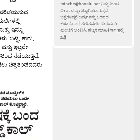
minche@honalu.net
ನಿಮ್ಮ ಮಿಂಚೆ
ವಿಳಾಸವನ್ನು ಗುಟ್ಟಾಗಿಡಲಾಗುತ್ತದೆ.
ಗೆ ಪರಿಚಯಸುವ
ಚಿತ್ರಗಳಿದ್ದರೆ ಅವುಗಳನ್ನು ಬರಹದ
ಲಿಗಳಲ್ಲಿ
ಕಡತದೊಡನೆ ಸೇರಿಸಬೇಡಿ, ಬೇರೆಯಾಗಿ
್ತು ಇನ್ನೂ
ಮಿಂಚೆಗೆ ಅಂಟಿಸಿ. ಹೆಚ್ಚಿನ ಮಾಹಿತಿಗಾಗಿ
ಇಲ್ಲಿ
ಒತ್ತಿ
.
ು. ಬಟ್ಟೆ, ಕಾರು,
ಸ್ತು ಇಲ್ಲವೇ
ಂದ ನಡೆಯುತ್ತಿದೆ.
ಟಿಸಲು ಚಿತ್ರತಂಡದವರು