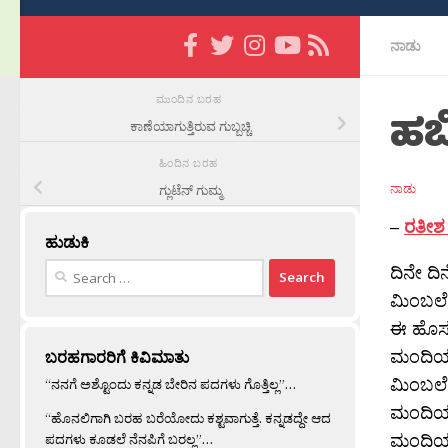
ನಾಡು
ಮುಂದಿನ ಬರಹ
ಹಬ್
ಕಾಣೆಯಾಗುತ್ತಿರುವ ಗುಬ್ಬಚ್ಚಿ
ಹಿಂದಿನ ಬರಹ
ನಾಡು
ಗ್ಲುಟೆನ್ ಗುಮ್ಮ
–
ರತೀಶ 
ಹುಡುಕಿ
Search
ದಿನೇ ದಿ
for:
ಮಿಂಬಲೆ
ಈ ಹೊಸ ಚ
ಮಂದಿಯೂ 
ಬರಹಗಾರರಿಗೆ ಕಿವಿಮಾತು
ಮಿಂಬಲೆ
“ನನಗೆ ಅಶ್ಟೊಂದು ಕನ್ನಡ ಬೇರಿನ ಪದಗಳು ಗೊತ್ತಿಲ್ಲ”…
ಮಂದಿಯ 
“ಹೊನಲಿಗಾಗಿ ಬರಹ ಬರೆಯೋದು ಕಶ್ಟವಾಗುತ್ತೆ. ಕನ್ನಡದ್ದೇ ಆದ
ಮಂದಿಯ 
ಪದಗಳು ಕೂಡಲೆ ನೆನಪಿಗೆ ಬರಲ್ಲ”…