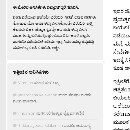
ಈ ಮೇಲಿನ ಅನಿಸಿಕೆಗಳು ನಿಮ್ಮದಾಗಿದ್ದರೆ ಗಮನಿಸಿ:
ಇದರ ಜೊ
ನೀವು ಬರೆಯುವ ಹಾಗೆಯೇ ಬರೆಯಿರಿ. ನಿಮಗೆ ಯಾವ ಪದಗಳು
ಪ್ರಯತ್
ತೋಚುವುದೋ ಅವುಗಳನ್ನು ಬಳಸಿಕೊಂಡೇ ಬರೆಯಿರಿ. ಇಲ್ಲಿ
ಬಯಲರಿಕ
ಕೆಲವರು ಬಹಳ ಹೆಚ್ಚು ಕನ್ನಡದ್ದೇ ಆದ ಪದಗಳನ್ನು ಬಳಸಿ
ನಡೆಯುತ್
ಬರಹಗಳನ್ನು ಬರೆಯುತ್ತಿದ್ದಾರೆಂಬುದು ದಿಟ. ಆದರೆ ಎಲ್ಲರೂ
ಹಾಗೆಯೇ ಬರೆಯಬೇಕೆಂದೇನೂ ಇಲ್ಲ. ನಿಮಗಾದಶ್ಟು ಕನ್ನಡದ್ದೇ
ಮನೆ, ಮ
ಪದಗಳನ್ನು ಬಳಸಿ ಬರೆಯಿರಿ, ಅಶ್ಟೇ.
ಸೇವೆಗಳ
ಇದಕ್ಕೆ 
ಕೂಡ ಅಲೆ
ಇತ್ತೀಚಿನ ಅನಿಸಿಕೆಗಳು
ಇತ್ತೀಚೆಗೆ
Viren
on
ಹುಣಸೆ ಹುಳಿ ಅನ್ನ
ಚಿತ್ರತಂ
Janardhana Relekar
on
ಮರದ ನೆರಳನು ಮರವೇ
ಬಯಲರಿಕೆ
ನುಂಗಿ ಹಾಕಿದಾಗ…
ಅಲೆಯುಲಿ
ಕರೆ(mis
rjnivah
on
ಮನಸೂರೆಗೊಳ್ಳುವ ಲೈಟ್ಲಮ್ ಕಣಿವೆ
ಮೂಲಕ ಚ
Siddanagouda kalakeri
on
ಬಾದಮಿ ಅಮವಾಸ್ಯೆ:
ಕಳಿಸುವು