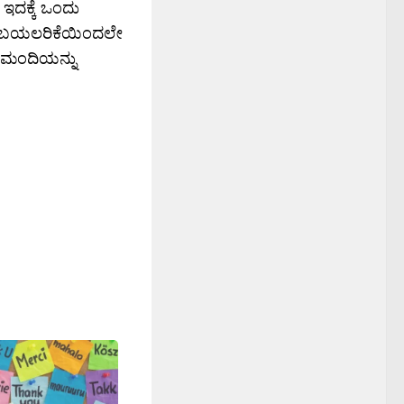
. ಇದಕ್ಕೆ ಒಂದು
ಟ್ಟದ ಬಯಲರಿಕೆಯಿಂದಲೇ
ಿ ಮಂದಿಯನ್ನು