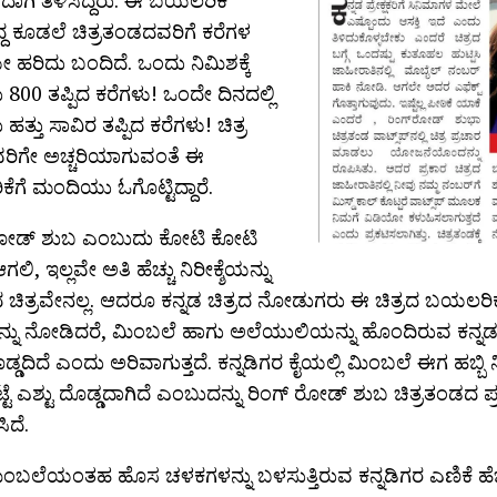
ದ ಕೂಡಲೆ ಚಿತ್ರತಂಡದವರಿಗೆ ಕರೆಗಳ
ಹರಿದು ಬಂದಿದೆ. ಒಂದು ನಿಮಿಶಕ್ಕೆ
800 ತಪ್ಪಿದ ಕರೆಗಳು! ಒಂದೇ ದಿನದಲ್ಲಿ
ತ್ತು ಸಾವಿರ ತಪ್ಪಿದ ಕರೆಗಳು! ಚಿತ್ರ
ಿಗೇ ಅಚ್ಚರಿಯಾಗುವಂತೆ ಈ
ಗೆ ಮಂದಿಯು ಓಗೊಟ್ಟಿದ್ದಾರೆ.
ರೋಡ್ ಶುಬ ಎಂಬುದು ಕೋಟಿ ಕೋಟಿ
ಲಿ, ಇಲ್ಲವೇ ಅತಿ ಹೆಚ್ಚು ನಿರೀಕ್ಶೆಯನ್ನು
ಿದ ಚಿತ್ರವೇನಲ್ಲ. ಆದರೂ ಕನ್ನಡ ಚಿತ್ರದ ನೋಡುಗರು ಈ ಚಿತ್ರದ ಬಯಲರಿಕ
ನ್ನು ನೋಡಿದರೆ, ಮಿಂಬಲೆ ಹಾಗು ಅಲೆಯುಲಿಯನ್ನು ಹೊಂದಿರುವ ಕನ್ನಡ
ೊಡ್ಡದಿದೆ ಎಂದು ಅರಿವಾಗುತ್ತದೆ. ಕನ್ನಡಿಗರ ಕೈಯಲ್ಲಿ ಮಿಂಬಲೆ ಈಗ ಹಬ್ಬಿ
ಟೆ ಎಶ್ಟು ದೊಡ್ಡದಾಗಿದೆ ಎಂಬುದನ್ನು ರಿಂಗ್ ರೋಡ್ ಶುಬ ಚಿತ್ರತಂಡದ
ಸಿದೆ.
ಿಂಬಲೆಯಂತಹ ಹೊಸ ಚಳಕಗಳನ್ನು ಬಳಸುತ್ತಿರುವ ಕನ್ನಡಿಗರ ಎಣಿಕೆ ಹೆಚ್ಚ