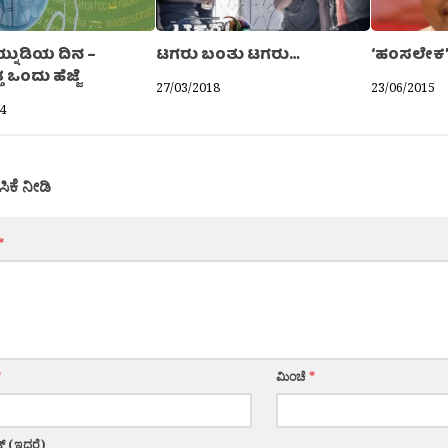
ಾಯ್ನುಡಿಯ ದಿನ –
ಟಗರು ಬಂತು ಟಗರು…
‘ಹಂಸಲೇಕ’ –
್ತ ಒಂದು ಹೆಜ್ಜೆ
27/03/2018
23/06/2015
4
ಸಿಕೆ ನೀಡಿ
*
*
ಮಿಂಚೆ
*
್ (ಇದ್ದರೆ)