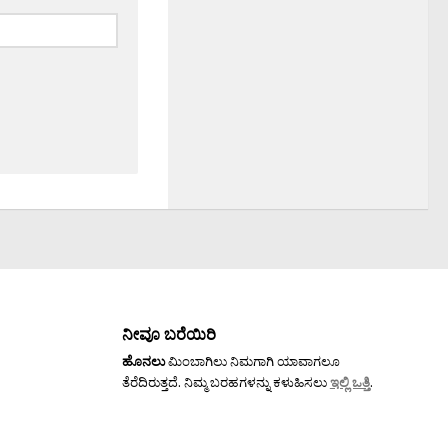
ನೀವೂ ಬರೆಯಿರಿ
ಹೊನಲು
ಮಿಂಬಾಗಿಲು ನಿಮಗಾಗಿ ಯಾವಾಗಲೂ
ತೆರೆದಿರುತ್ತದೆ. ನಿಮ್ಮ ಬರಹಗಳನ್ನು ಕಳುಹಿಸಲು
ಇಲ್ಲಿ ಒತ್ತಿ
.