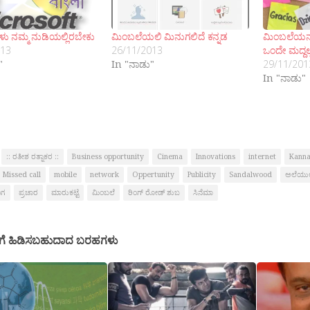
ಳು ನಮ್ಮ ನುಡಿಯಲ್ಲಿರಬೇಕು
ಮಿಂಬಲೆಯಲಿ ಮಿನುಗಲಿದೆ ಕನ್ನಡ
ಮಿಂಬಲೆಯನ್ನ
013
26/11/2013
ಒಂದೇ ಮದ್ದಲ್
"
In "ನಾಡು"
29/11/201
In "ನಾಡು"
:: ರತೀಶ ರತ್ನಾಕರ ::
Business opportunity
Cinema
Innovations
internet
Kann
Missed call
mobile
network
Oppertunity
Publicity
Sandalwood
ಅಲೆಯುಲ
ಂಗ
ಪ್ರಚಾರ
ಮಾರುಕಟ್ಟೆ
ಮಿಂಬಲೆ
ರಿಂಗ್ ರೋಡ್ ಶುಬ
ಸಿನೆಮಾ
ಗೆ ಹಿಡಿಸಬಹುದಾದ ಬರಹಗಳು