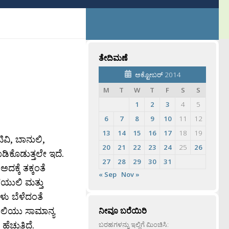
ತೇದಿಮಣೆ
ಅಕ್ಟೋಬರ್ 2014
M
T
W
T
F
S
S
1
2
3
4
5
6
7
8
9
10
11
12
13
14
15
16
17
18
19
ಿವಿ, ಬಾನುಲಿ,
20
21
22
23
24
25
26
ಿಕೊಡುತ್ತಲೇ ಇದೆ.
27
28
29
30
31
ಕ್ಕೆ ತಕ್ಕಂತೆ
« Sep
Nov »
ಲೆಯುಲಿ ಮತ್ತು
ಳು ಬೆಳೆದಂತೆ
ುಲಿಯು ಸಾಮಾನ್ಯ
ನೀವೂ ಬರೆಯಿರಿ
ುತ್ತಿದೆ.
ಬರಹಗಳನ್ನು ಇಲ್ಲಿಗೆ ಮಿಂಚಿಸಿ: