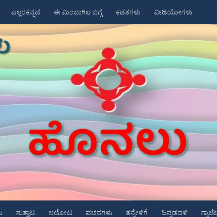
ಎಲ್ಲರಕನ್ನಡ
ಈ ಮಿಂಬಾಗಿಲ ಬಗ್ಗೆ
ಕಡತಗಳು
ವೀಡಿಯೋಗಳು
ು
ಸುತ್ತಾಟ
ಆಟೋಟ
ವಚನಗಳು
ತನ್ನೇಳಿಗೆ
ಹಿನ್ನಡವಳಿ
ಗ್ಯಾಜೆ