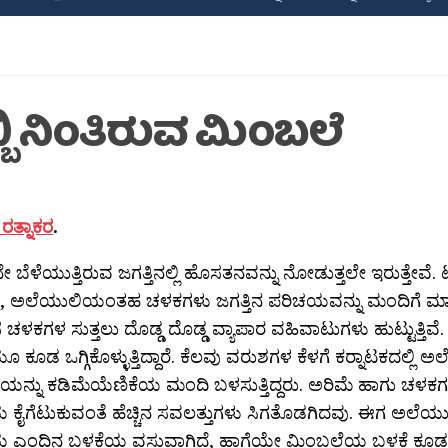
ಬಿ ನಿಂತಿರುವ ಮಿಂಬಲೆ
ರತ್ನಾಕರ
.
ನೇ ಬೆಳೆಯುತ್ತಿರುವ ಜಗತ್ತಿನಲ್ಲಿ ಹೊಸತನವನ್ನು ನೋಡುತ್ತಲೇ ಇರುತ್ತೇವೆ. ಟ
, ಅಲೆಯುಲಿಯಂತಹ ಚಳಕಗಳು ಜಗತ್ತಿನ ಪರಿಚಯವನ್ನು ಮಂದಿಗೆ ಮಾಡ
ಳಕಗಳ ಸುತ್ತಲು ದೊಡ್ಡ ದೊಡ್ಡ ವ್ಯಾಪಾರ ವಹಿವಾಟುಗಳು ಹುಟ್ಟುತ್ತಿವೆ. ಅದ
ಕೂಡ ಒಗ್ಗಿಕೊಳ್ಳುತ್ತಿದ್ದಾರೆ. ಕೆಲವು ವರುಶಗಳ ಕೆಳಗೆ ಕರ‍್ನಾಟಕದಲ್ಲಿ ಅ
ಯನ್ನು ಕಡಿಮೆಯೆಣಿಕೆಯ ಮಂದಿ ಬಳಸುತ್ತಿದ್ದರು. ಅರಿಮೆ ಹಾಗು ಚಳಕಗ
ಕೈಗೆಟುಕುವಂತೆ ಹೆಚ್ಚಿನ ಸವಲತ್ತುಗಳು ಸಿಗತೊಡಗಿದವು. ಈಗ ಅಲೆಯ
ಎಂದಿನ ಬಳಕೆಯ ವಸ್ತುವಾಗಿದೆ, ಹಾಗೆಯೇ ಮಿಂಬಲೆಯ ಬಳಕೆ ಕೂಡ ಹೆಚ್ಚ