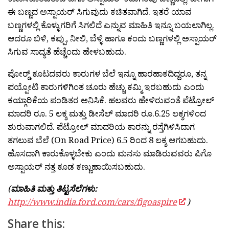
ಈ ಬಣ್ಣದ ಅಸ್ಪಾಯರ್ ಸಿಗುವುದು ಕಚಿತವಾಗಿದೆ. ಇತರೆ ಯಾವ
ಬಣ್ಣಗಳಲ್ಲಿ ಕೊಳ್ಳುಗರಿಗೆ ಸಿಗಲಿದೆ ಎನ್ನುವ ಮಾಹಿತಿ ಇನ್ನೂ ಬಯಲಾಗಿಲ್ಲ.
ಆದರೂ ಬಿಳಿ, ಕಪ್ಪು, ನೀಲಿ, ಬೆಳ್ಳಿ ಹಾಗೂ ಕಂದು ಬಣ್ಣಗಳಲ್ಲಿ ಅಸ್ಪಾಯರ್
ಸಿಗುವ ಸಾದ್ಯತೆ ಹೆಚ್ಚೆಂದು ಹೇಳಬಹುದು.
ಪೋರ‍್ಡ್ ಕೂಟದವರು ಕಾರುಗಳ ಬೆಲೆ ಇನ್ನೂ ಹಾರಹಾಕದಿದ್ದರೂ, ತನ್ನ
ಪಯ್ಪೋಟಿ ಕಾರುಗಳಿಗಿಂತ ಚೂರು ಹೆಚ್ಚು ಕಮ್ಮಿ ಇರಬಹುದು ಎಂದು
ಕಯ್ಗಾರಿಕೆಯ ಪಂಡಿತರ ಅನಿಸಿಕೆ. ಹಲವರು ಹೇಳಿರುವಂತೆ ಪೆಟ್ರೋಲ್
ಮಾದರಿ ರೂ. 5 ಲಕ್ಶ ಮತ್ತು ಡೀಸೆಲ್ ಮಾದರಿ ರೂ.6.25 ಲಕ್ಶಗಳಿಂದ
ಶುರುವಾಗಲಿದೆ. ಪೆಟ್ರೋಲ್ ಮಾದರಿಯ ಕಾರನ್ನು ರಸ್ತೆಗಿಳಿಸಿದಾಗ
ತಗಲುವ ಬೆಲೆ (On Road Price) 6.5 ರಿಂದ 8 ಲಕ್ಶ ಆಗಬಹುದು.
ಹೊಸದಾಗಿ ಕಾರುಕೊಳ್ಳಬೇಕು ಎಂದು ಮನಸು ಮಾಡಿರುವವರು ಪಿಗೊ
ಅಸ್ಪಾಯರ್ ನತ್ತ ಕೂಡ ಕಣ್ಣುಹಾಯಿಸಬಹುದು.
(
ಮಾಹಿತಿ ಮತ್ತು ತಿಟ್ಟಸೆಲೆಗಳು:
http://www.india.ford.com/cars/figoaspire
)
Share this: