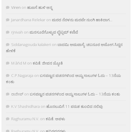
Viren
on
ಹುಣಸೆ ಹುಳಿ ಅನ್ನ
Janardhana Relekar
on
ಮರದ ನೆರಳನು ಮರವೇ ನುಂಗಿ ಹಾಕಿದಾಗ…
rjnivah
on
ಮನಸೂರೆಗೊಳ್ಳುವ ಲೈಟ್ಲಮ್ ಕಣಿವೆ
Siddanagouda kalakeri
on
ಬಾದಮಿ ಅಮವಾಸ್ಯೆ: ಚಬನೂರ ಅಮೋಗ ಸಿದ್ದನ
ಹೇಳಿಕೆ
M âñd M
on
ಕವಿತೆ: ಜೀವನ ಜ್ಯೋತಿ
C.P.Nagaraja
on
ಬಸವಣ್ಣನ ವಚನಗಳಿಂದ ಆಯ್ದ ಸಾಲುಗಳ ಓದು – 13ನೆಯ
ಕಂತು
ರಾಜೀವ್
on
ಬಸವಣ್ಣನ ವಚನಗಳಿಂದ ಆಯ್ದ ಸಾಲುಗಳ ಓದು – 13ನೆಯ ಕಂತು
K.V Shashidhara
on
ಹೊನಲುವಿಗೆ 11 ವರುಶ ತುಂಬಿದ ನಲಿವು
Raghuramu N.V.
on
ಕವಿತೆ: ಅವಳು
Raghuramu N.V.
on
ಹನಿಗವನಗಳು