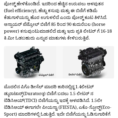
ಪೋರ‍್ಡ್ ಹೇಳಿಕೊಂಡಿದೆ. ಇದರಿಂದ ಹೆಚ್ಚಿನ ಉರುವಲು ಅಳವುತನ
(fuel efficiency), ಹೆಚ್ಚು ಕಸುವು ಮತ್ತು ಈ ಬಿಣಿಗೆ ಕಡಿಮೆ
ಕೆಡುಗಾಳಿಯನ್ನು ಹೊರ ಉಗುಳಲಿದೆ ಎಂದು ಪೋರ‍್ಡ್ ಕೂಟ ತಿಳಿಸಿದೆ.
ಅಸ್ಪಾಯರ್ ಪೆಟ್ರ‍ೋಲ್ ಬಿಣಿಗೆ 85 ರಿಂದ 90 ಕುದುರೆಬಲ (horse
power) ಕಸುವುಂಟುಮಾಡಲಿದೆ ಮತ್ತು ಇದು ಪ್ರತಿ ಲೀಟರ್ ಗೆ 16-18
ಕಿ.ಮೀ ಓಡಬಹುದು ಎನ್ನುವ ಮಾತುಗಳು ಕೇಳಿಬರುತ್ತಿವೆ.
ಮೊದಲಿನ ಪಿಗೊ ಡೀಸೆಲ್ ಮಾದರಿ ಕಾರಿನಲ್ಲಿದ್ದ 1.4ಲೀಟರ್
ಡ್ಯುರಾಟಾರ‍್ಕ್(Duratorq) ಬಿಣಿಗೆ ಬದಲು 1.5 ಲೀಟರ್ ನ
ಟಿಡಿಸಿಆಯ್(TDCI) ಬಿಣಿಗೆಯನ್ನು ಇದಕ್ಕೆ ಅಳವಡಿಸಿದೆ. 1.5ಲೀ
ಟಿಡಿಸಿಆಯ್ ಈಗಾಗಲೇ ಪೀಯಸ್ಟಾ (FIESTA), ಎಕೊ-ಸ್ಪೋರ‍್ಟ್(Eco-
Sport) ಮಾದರಿಗಳಲ್ಲಿ ಓಡುತ್ತಿದೆ. ಇದೇ ಬಿಣಿಗೆಯನ್ನು ಓಡಿಸುಗಾರಿಕೆಗೆ