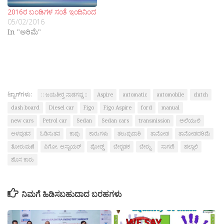
2016ರ ಬಂಡಿಗಳ ಸಂತೆ ಇಂದಿನಿಂದ
05/02/2016
In "ಅರಿಮೆ"
ಟ್ಯಾಗ್‌ಗಳು:
:: ಜಯತೀರ‍್ತ ನಾಡಗವ್ಡ ::
Aspire
automatic
automobile
clutch
dash board
Diesel car
Figo
Figo Aspire
ford
manual
new cars
Petrol car
Sedan
Sedan cars
transmission
ಅಲೆಯುಲಿ
ಅಳವುತನ
ಓಡಿಸುತನ
ಕಾಪು
ಕಾರುಗಳು
ತಲುಪುದಾರಿ
ತಾನೋಡ
ತಾನೋಡದರಿಮೆ
ತೋರುಮಣೆ
ಪಿಗೋ. ಅಸ್ಪಾಯರ್
ಪೋರ‍್ಡ್
ಬೇರ‍್ಪಡಕ
ಬೇರ‍್ಪು
ಸಾಗಣಿ
ಹಲ್ಗಾಲಿ
ಹೊಸ ಕಾರು
ನಿಮಗೆ ಹಿಡಿಸಬಹುದಾದ ಬರಹಗಳು