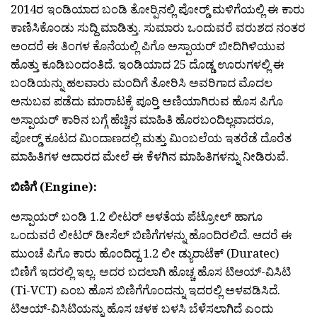
2014ರ ಇಂಡಿಯಾದ ಬಂಡಿ ತೋರ‍್ಪಿನಲ್ಲಿ ಪೋರ‍್ಡ್ ಮಳಿಗೆಯಲ್ಲಿ ಈ ಕಾರು
ಕಾಣಿಸಿಕೊಂಡು ಸುದ್ದಿ ಮಾಡಿತ್ತು. ಸುಮಾರು ಒಂದುವರೆ ವರುಶದ ನಂತರ
ಅಂದರೆ ಈ ತಿಂಗಳ ಕೊನೆಯಲ್ಲಿ ಪಿಗೊ ಅಸ್ಪಾಯರ್ ಬೀದಿಗಿಳಿಯುವ
ಹೊತ್ತು ಕೂಡಿಬಂದಂತಿದೆ. ಇಂಡಿಯಾದ 25 ದೊಡ್ಡ ಊರುಗಳಲ್ಲಿ ಈ
ಬಂಡಿಯನ್ನು ಹಲವಾರು ಮಂದಿಗೆ ತೋರಿಸಿ ಅವರಿಗಾದ ಮೊದಲ
ಅನುಬವ ಪಡೆದು ಮಾರಾಟಕ್ಕೆ ಪೂರ‍್ತಿ ಅಣಿಯಾಗಿರುವ ಹೊಸ ಪಿಗೊ
ಅಸ್ಪಾಯರ್ ಕಾರಿನ ಬಗ್ಗೆ ಹೆಚ್ಚಿನ ಮಾಹಿತಿ ಹೊರಬಂದಿಲ್ಲವಾದರೂ,
ಪೋರ‍್ಡ್ ಕೂಟದ ಮಿಂದಾಣದಲ್ಲಿ ಮತ್ತು ಮಿಂಬಲೆಯ ಇತರೆಡೆ ದೊರೆತ
ಮಾಹಿತಿಗಳ ಆದಾರದ ಮೇಲೆ ಈ ಕೆಳಗಿನ ಮಾಹಿತಿಗಳನ್ನು ನೀಡಿರುವೆ.
ಬಿಣಿಗೆ (Engine):
ಅಸ್ಪಾಯರ್ ಬಂಡಿ 1.2 ಲೀಟರ್ ಅಳತೆಯ ಪೆಟ್ರ‍ೋಲ್ ಹಾಗೂ
ಒಂದುವರೆ ಲೀಟರ್ ಡೀಸೆಲ್ ಬಿಣಿಗೆಗಳನ್ನು ಹೊಂದಿರಲಿದೆ. ಆದರೆ ಈ
ಮುಂಚೆ ಪಿಗೊ ಕಾರು ಹೊಂದಿದ್ದ 1.2 ಲೀ ಡ್ಯುರಾಟೆಕ್ (Duratec)
ಬಿಣಿಗೆ ಇದರಲ್ಲಿ ಇಲ್ಲ. ಅದರ ಬದಲಾಗಿ ಹೊಚ್ಚ ಹೊಸ ಟಿಆಯ್-ವಿಸಿಟಿ
(Ti-VCT) ಎಂಬ ಹೊಸ ಬಿಣಿಗೆಗೊಂದನ್ನು ಇದರಲ್ಲಿ ಅಳವಡಿಸಿದೆ.
ಟಿಆಯ್-ವಿಸಿಟಿಯನ್ನು ಹೊಸ ಚಳಕ ಬಳಸಿ ಬೆಳೆಸಲಾಗಿದೆ ಎಂದು