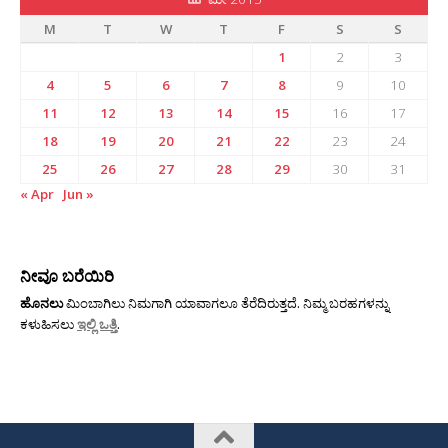
M
T
W
T
F
S
S
1
2
3
4
5
6
7
8
9
10
11
12
13
14
15
16
17
18
19
20
21
22
23
24
25
26
27
28
29
30
31
« Apr
Jun »
ನೀವೂ ಬರೆಯಿರಿ
ಹೊನಲು
ಮಿಂಬಾಗಿಲು ನಿಮಗಾಗಿ ಯಾವಾಗಲೂ ತೆರೆದಿರುತ್ತದೆ. ನಿಮ್ಮ ಬರಹಗಳನ್ನು
ಕಳುಹಿಸಲು
ಇಲ್ಲಿ ಒತ್ತಿ
.