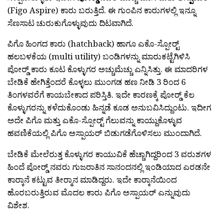
(Figo Aspire) ಕಾರು ಬರುತ್ತಿದೆ. ಈ ಗುಂಪಿನ ಕಾರುಗಳಲ್ಲಿ ಇನ್ನೂ
ಸೆಣಸಾಟ ಚುರುಕುಗೊಳ್ಳುವುದು ದಿಟವಾಗಿದೆ.
ಪಿಗೊ ಹಿಂಗದ ಕಾರು (hatchback) ಹಾಗೂ ಎಕೊ-ಸ್ಪೋರ‍್ಟ್
ಹಲಬಳಕೆಯ (multi utility) ಬಂಡಿಗಳನ್ನು ಮಾರುಕಟ್ಟೆಗಿಳಿಸಿ
ಪೋರ‍್ಡ್ ಕಾರು ಕೂಟ ಕೊಳ್ಳುಗರ ಅಚ್ಚುಮೆಚ್ಚು ಎನ್ನಿಸಿತ್ತು. ಈ ಮಾದರಿಗಳ
ಬೇಡಿಕೆ ಹೇಗಿತ್ತೆಂದರೆ ಕೊಳ್ಳಲು ಮುಂಗಡ ಹಣ ನೀಡಿ 3 ರಿಂದ 6
ತಿಂಗಳವರೆಗೆ ಕಾಯಬೇಕಾದ ಪರಿಸ್ತಿತಿ. ಇದೇ ಕಾರಣಕ್ಕೆ ಪೋರ‍್ಡ್ ಕೆಲ
ಕೊಳ್ಳುಗರನ್ನು ಕಳೆದುಕೊಂಡು ಹಿನ್ನಡೆ ಕೂಡ ಅನುಬವಿಸಿದ್ದುಂಟು. ಇದೀಗ
ಅದೇ ಪಿಗೊ ಮತ್ತು ಎಕೊ-ಸ್ಪೋರ‍್ಟ್ ಗೆಲುವನ್ನು ಕಾಯ್ದುಕೊಳ್ಳುವ
ಹವಣಿಕೆಯಲ್ಲಿ ಪಿಗೊ ಅಸ್ಪಾಯರ್ ಬಿಡುಗಡೆಗೊಳಿಸಲು ಮುಂದಾಗಿದೆ.
ಬೇಡಿಕೆ ಮೇಲೆರುತ್ತ ಕೊಳ್ಳುಗರ ಕಾಯುವಿಕೆ ಹೆಚ್ಚಾಗಿದ್ದರಿಂದ 3 ವರುಶಗಳ
ಹಿಂದೆ ಪೋರ‍್ಡ್ ನವರು ಗುಜರಾತಿನ ಸಾನಂದನಲ್ಲಿ ಇಂಡಿಯಾದ ಎರಡನೇ
ಕಾರ‍್ಕಾನೆ ಕಟ್ಟುವ ತೀರ‍್ಮಾನ ಮಾಡಿದ್ದರು. ಇದೇ ಕಾರ‍್ಕಾನೆಯಿಂದ
ಹೊರಬರುತ್ತಿರುವ ಮೊದಲ ಕಾರು ಪಿಗೊ ಅಸ್ಪಾಯರ್ ಎನ್ನುವುದು
ವಿಶೇಶ.