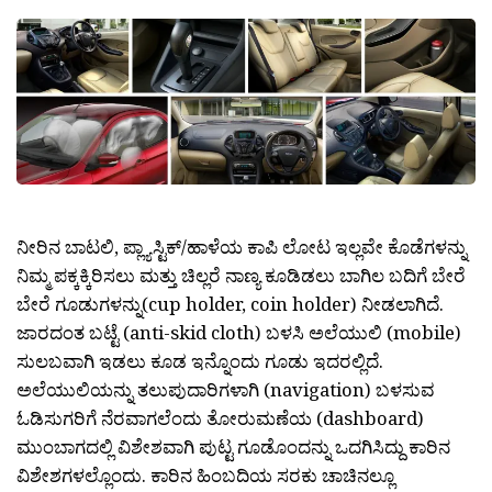
ನೀರಿನ ಬಾಟಲಿ, ಪ್ಲ್ಯಾಸ್ಟಿಕ್/ಹಾಳೆಯ ಕಾಪಿ ಲೋಟ ಇಲ್ಲವೇ ಕೊಡೆಗಳನ್ನು
ನಿಮ್ಮ ಪಕ್ಕಕ್ಕಿರಿಸಲು ಮತ್ತು ಚಿಲ್ಲರೆ ನಾಣ್ಯ ಕೂಡಿಡಲು ಬಾಗಿಲ ಬದಿಗೆ ಬೇರೆ
ಬೇರೆ ಗೂಡುಗಳನ್ನು(cup holder, coin holder) ನೀಡಲಾಗಿದೆ.
ಜಾರದಂತ ಬಟ್ಟೆ (anti-skid cloth) ಬಳಸಿ ಅಲೆಯುಲಿ (mobile)
ಸುಲಬವಾಗಿ ಇಡಲು ಕೂಡ ಇನ್ನೊಂದು ಗೂಡು ಇದರಲ್ಲಿದೆ.
ಅಲೆಯುಲಿಯನ್ನು ತಲುಪುದಾರಿಗಳಾಗಿ (navigation) ಬಳಸುವ
ಓಡಿಸುಗರಿಗೆ ನೆರವಾಗಲೆಂದು ತೋರುಮಣೆಯ (dashboard)
ಮುಂಬಾಗದಲ್ಲಿ ವಿಶೇಶವಾಗಿ ಪುಟ್ಟ ಗೂಡೊಂದನ್ನು ಒದಗಿಸಿದ್ದು ಕಾರಿನ
ವಿಶೇಶಗಳಲ್ಲೊಂದು. ಕಾರಿನ ಹಿಂಬದಿಯ ಸರಕು ಚಾಚಿನಲ್ಲೂ