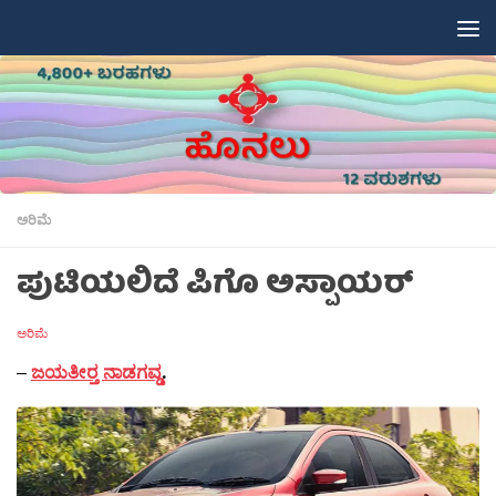
Skip to content
ಅರಿಮೆ
ಪುಟಿಯಲಿದೆ ಪಿಗೊ ಅಸ್ಪಾಯರ್
ಅರಿಮೆ
–
ಜಯತೀರ‍್ತ ನಾಡಗವ್ಡ
.