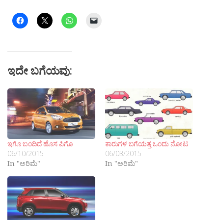
ಇದೇ ಬಗೆಯವು:
ಇಗೊ ಬಂದಿದೆ ಹೊಸ ಪಿಗೊ
ಕಾರುಗಳ ಬಗೆಯತ್ತ ಒಂದು ನೋಟ
06/10/2015
06/03/2015
In "ಅರಿಮೆ"
In "ಅರಿಮೆ"