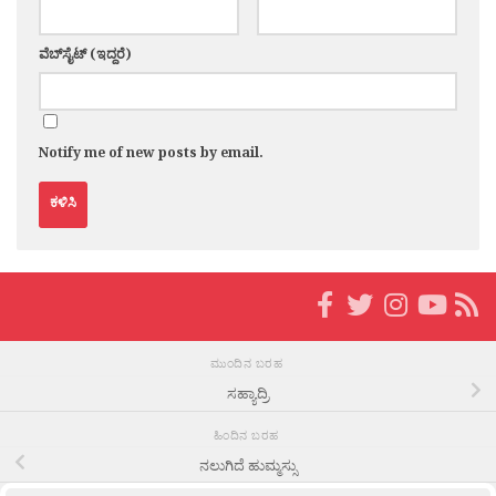
ವೆಬ್‌ಸೈಟ್ (ಇದ್ದರೆ)
Notify me of new posts by email.
ಮುಂದಿನ ಬರಹ
ಸಹ್ಯಾದ್ರಿ
ಹಿಂದಿನ ಬರಹ
ನಲುಗಿದೆ ಹುಮ್ಮಸ್ಸು