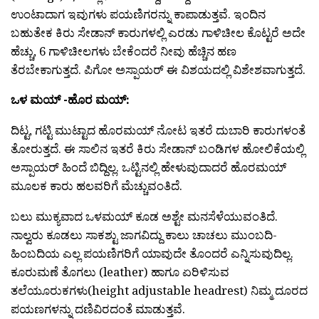
ಉಂಟಾದಾಗ ಇವುಗಳು ಪಯಣಿಗರನ್ನು ಕಾಪಾಡುತ್ತವೆ. ಇಂದಿನ
ಬಹುತೇಕ ಕಿರು ಸೇಡಾನ್ ಕಾರುಗಳಲ್ಲಿ ಎರಡು ಗಾಳಿಚೀಲ ಕೊಟ್ಟರೆ ಅದೇ
ಹೆಚ್ಚು, 6 ಗಾಳಿಚೀಲಗಳು ಬೇಕೆಂದರೆ ನೀವು ಹೆಚ್ಚಿನ ಹಣ
ತೆರಬೇಕಾಗುತ್ತದೆ. ಪಿಗೋ ಅಸ್ಪಾಯರ್ ಈ ವಿಶಯದಲ್ಲಿ ವಿಶೇಶವಾಗುತ್ತದೆ.
ಒಳ ಮಯ್ -ಹೊರ ಮಯ್:
ದಿಟ್ಟ, ಗಟ್ಟಿ ಮುಟ್ಟಾದ ಹೊರಮಯ್ ನೋಟ ಇತರೆ ದುಬಾರಿ ಕಾರುಗಳಂತೆ
ತೋರುತ್ತದೆ. ಈ ಸಾಲಿನ ಇತರೆ ಕಿರು ಸೇಡಾನ್ ಬಂಡಿಗಳ ಹೋಲಿಕೆಯಲ್ಲಿ
ಅಸ್ಪಾಯರ್ ಹಿಂದೆ ಬಿದ್ದಿಲ್ಲ. ಒಟ್ಟಿನಲ್ಲಿ ಹೇಳುವುದಾದರೆ ಹೊರಮಯ್
ಮೂಲಕ ಕಾರು ಹಲವರಿಗೆ ಮೆಚ್ಚುವಂತಿದೆ.
ಬಲು ಮುಕ್ಯವಾದ ಒಳಮಯ್ ಕೂಡ ಅಶ್ಟೇ ಮನಸೆಳೆಯುವಂತಿದೆ.
ನಾಲ್ವರು ಕೂಡಲು ಸಾಕಶ್ಟು ಜಾಗವಿದ್ದು ಕಾಲು ಚಾಚಲು ಮುಂಬದಿ-
ಹಿಂಬದಿಯ ಎಲ್ಲ ಪಯಣಿಗರಿಗೆ ಯಾವುದೇ ತೊಂದರೆ ಎನ್ನಿಸುವುದಿಲ್ಲ.
ಕೂರುಮಣೆ ತೊಗಲು (leather) ಹಾಗೂ ಏರಿಳಿಸುವ
ತಲೆಯೂರುಕಗಳು(height adjustable headrest) ನಿಮ್ಮ ದೂರದ
ಪಯಣಗಳನ್ನು ದಣಿವಿರದಂತೆ ಮಾಡುತ್ತವೆ.