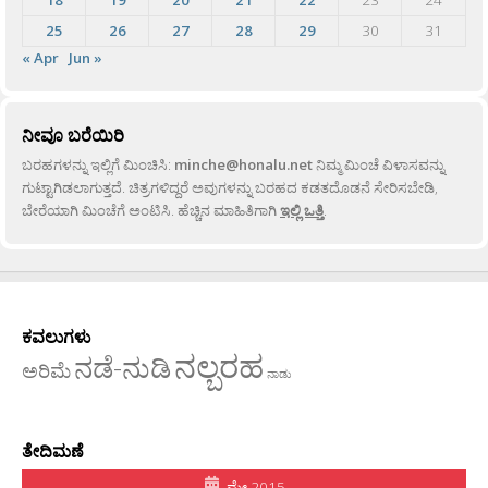
25
26
27
28
29
30
31
« Apr
Jun »
ನೀವೂ ಬರೆಯಿರಿ
ಬರಹಗಳನ್ನು ಇಲ್ಲಿಗೆ ಮಿಂಚಿಸಿ:
minche@honalu.net
ನಿಮ್ಮ ಮಿಂಚೆ ವಿಳಾಸವನ್ನು
ಗುಟ್ಟಾಗಿಡಲಾಗುತ್ತದೆ. ಚಿತ್ರಗಳಿದ್ದರೆ ಅವುಗಳನ್ನು ಬರಹದ ಕಡತದೊಡನೆ ಸೇರಿಸಬೇಡಿ,
ಬೇರೆಯಾಗಿ ಮಿಂಚೆಗೆ ಅಂಟಿಸಿ. ಹೆಚ್ಚಿನ ಮಾಹಿತಿಗಾಗಿ
ಇಲ್ಲಿ ಒತ್ತಿ
.
ಕವಲುಗಳು
ನಲ್ಬರಹ
ನಡೆ-ನುಡಿ
ಅರಿಮೆ
ನಾಡು
ತೇದಿಮಣೆ
ಮೇ 2015