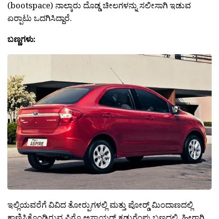
(bootspace) ನಾಲ್ಕಾರು ದೊಡ್ಡ ಚೀಲಗಳನ್ನು ಸಲೀಸಾಗಿ ಇಡುವ
ಏರ‍್ಪಾಟು ಒದಗಿಸಿದ್ದಾರೆ.
ಬಣ್ಣಗಳು:
ಇಲ್ಲಿಯವರೆಗೆ ವಿವಿದ ತೋರ‍್ಪುಗಳಲ್ಲಿ ಮತ್ತು ಪೋರ‍್ಡ್ ಮಿಂದಾಣದಲ್ಲಿ
ಕಾಣಿಸಿಕೊಂಡಿರುವ ಪಿಗೊ ಅಸ್ಪಾಯರ್ ಕಡುಗೆಂಪು ಬಣ್ಣದಲ್ಲಿ. ಹೀಗಾಗಿ