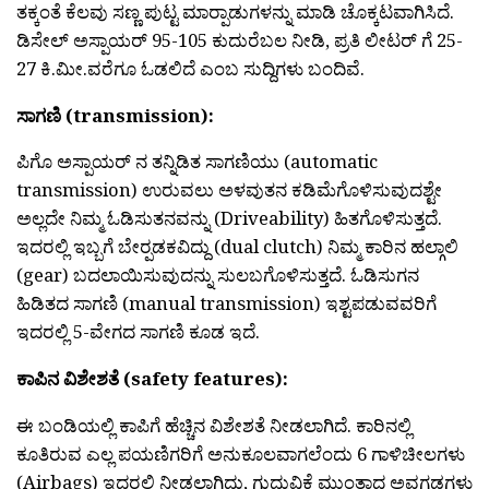
ತಕ್ಕಂತೆ ಕೆಲವು ಸಣ್ಣ ಪುಟ್ಟ ಮಾರ‍್ಪಾಡುಗಳನ್ನು ಮಾಡಿ ಚೊಕ್ಕಟವಾಗಿಸಿದೆ.
ಡಿಸೇಲ್ ಅಸ್ಪಾಯರ್ 95-105 ಕುದುರೆಬಲ ನೀಡಿ, ಪ್ರತಿ ಲೀಟರ್ ಗೆ 25-
27 ಕಿ.ಮೀ.ವರೆಗೂ ಓಡಲಿದೆ ಎಂಬ ಸುದ್ದಿಗಳು ಬಂದಿವೆ.
ಸಾಗಣಿ (transmission):
ಪಿಗೊ ಅಸ್ಪಾಯರ್ ನ ತನ್ನಿಡಿತ ಸಾಗಣಿಯು (automatic
transmission) ಉರುವಲು ಅಳವುತನ ಕಡಿಮೆಗೊಳಿಸುವುದಶ್ಟೇ
ಅಲ್ಲದೇ ನಿಮ್ಮ ಓಡಿಸುತನವನ್ನು (Driveability) ಹಿತಗೊಳಿಸುತ್ತದೆ.
ಇದರಲ್ಲಿ ಇಬ್ಬಗೆ ಬೇರ‍್ಪಡಕವಿದ್ದು (dual clutch) ನಿಮ್ಮ ಕಾರಿನ ಹಲ್ಗಾಲಿ
(gear) ಬದಲಾಯಿಸುವುದನ್ನು ಸುಲಬಗೊಳಿಸುತ್ತದೆ. ಓಡಿಸುಗನ
ಹಿಡಿತದ ಸಾಗಣಿ (manual transmission) ಇಶ್ಟಪಡುವವರಿಗೆ
ಇದರಲ್ಲಿ 5-ವೇಗದ ಸಾಗಣಿ ಕೂಡ ಇದೆ.
ಕಾಪಿನ ವಿಶೇಶತೆ (safety features):
ಈ ಬಂಡಿಯಲ್ಲಿ ಕಾಪಿಗೆ ಹೆಚ್ಚಿನ ವಿಶೇಶತೆ ನೀಡಲಾಗಿದೆ. ಕಾರಿನಲ್ಲಿ
ಕೂತಿರುವ ಎಲ್ಲ ಪಯಣಿಗರಿಗೆ ಅನುಕೂಲವಾಗಲೆಂದು 6 ಗಾಳಿಚೀಲಗಳು
(Airbags) ಇದರಲ್ಲಿ ನೀಡಲಾಗಿದ್ದು, ಗುದ್ದುವಿಕೆ ಮುಂತಾದ ಅವಗಡಗಳು