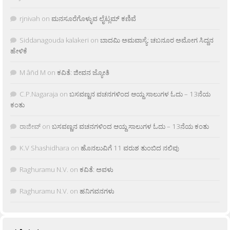
rjnivah
on
ಮನಸೂರೆಗೊಳ್ಳುವ ಲೈಟ್ಲಮ್ ಕಣಿವೆ
Siddanagouda kalakeri
on
ಬಾದಮಿ ಅಮವಾಸ್ಯೆ: ಚಬನೂರ ಅಮೋಗ ಸಿದ್ದನ
ಹೇಳಿಕೆ
M âñd M
on
ಕವಿತೆ: ಜೀವನ ಜ್ಯೋತಿ
C.P.Nagaraja
on
ಬಸವಣ್ಣನ ವಚನಗಳಿಂದ ಆಯ್ದ ಸಾಲುಗಳ ಓದು – 13ನೆಯ
ಕಂತು
ರಾಜೀವ್
on
ಬಸವಣ್ಣನ ವಚನಗಳಿಂದ ಆಯ್ದ ಸಾಲುಗಳ ಓದು – 13ನೆಯ ಕಂತು
K.V Shashidhara
on
ಹೊನಲುವಿಗೆ 11 ವರುಶ ತುಂಬಿದ ನಲಿವು
Raghuramu N.V.
on
ಕವಿತೆ: ಅವಳು
Raghuramu N.V.
on
ಹನಿಗವನಗಳು