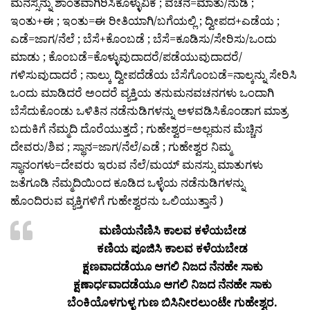
ಮನಸ್ಸನ್ನು ಶಾಂತವಾಗಿರಿಸಿಕೊಳ್ಳುವಿಕೆ ; ವಚನ=ಮಾತು/ನುಡಿ ;
ಇಂತು+ಈ ; ಇಂತು=ಈ ರೀತಿಯಾಗಿ/ಬಗೆಯಲ್ಲಿ ; ದ್ವೀಪದ+ಎಡೆಯ ;
ಎಡೆ=ಜಾಗ/ನೆಲೆ ; ಬೆಸೆ+ಕೊಂಬಡೆ ; ಬೆಸೆ=ಕೂಡಿಸು/ಸೇರಿಸು/ಒಂದು
ಮಾಡು ; ಕೊಂಬಡೆ=ಕೊಳ್ಳುವುದಾದರೆ/ಪಡೆಯುವುದಾದರೆ/
ಗಳಿಸುವುದಾದರೆ ; ನಾಲ್ಕು ದ್ವೀಪದೆಡೆಯ ಬೆಸೆಗೊಂಬಡೆ=ನಾಲ್ಕನ್ನು ಸೇರಿಸಿ
ಒಂದು ಮಾಡಿದರೆ ಅಂದರೆ ವ್ಯಕ್ತಿಯ ತನುಮನವಚನಗಳು ಒಂದಾಗಿ
ಬೆಸೆದುಕೊಂಡು ಒಳಿತಿನ ನಡೆನುಡಿಗಳನ್ನು ಅಳವಡಿಸಿಕೊಂಡಾಗ ಮಾತ್ರ
ಬದುಕಿಗೆ ನೆಮ್ಮದಿ ದೊರೆಯುತ್ತದೆ ; ಗುಹೇಶ್ವರ=ಅಲ್ಲಮನ ಮೆಚ್ಚಿನ
ದೇವರು/ಶಿವ ; ಸ್ಥಾನ=ಜಾಗ/ನೆಲೆ/ಎಡೆ ; ಗುಹೇಶ್ವರ ನಿಮ್ಮ
ಸ್ಥಾನಂಗಳು=ದೇವರು ಇರುವ ನೆಲೆ/ಮಯ್ ಮನಸ್ಸು ಮಾತುಗಳು
ಜತೆಗೂಡಿ ನೆಮ್ಮದಿಯಿಂದ ಕೂಡಿದ ಒಳ್ಳೆಯ ನಡೆನುಡಿಗಳನ್ನು
ಹೊಂದಿರುವ ವ್ಯಕ್ತಿಗಳಿಗೆ ಗುಹೇಶ್ವರನು ಒಲಿಯುತ್ತಾನೆ )
ಮಣಿಯನೆಣಿಸಿ ಕಾಲವ ಕಳೆಯಬೇಡ
ಕಣಿಯ ಪೂಜಿಸಿ ಕಾಲವ ಕಳೆಯಬೇಡ
ಕ್ಷಣವಾದಡೆಯೂ ಆಗಲಿ ನಿಜದ ನೆನಹೇ ಸಾಕು
ಕ್ಷಣಾರ್ಧವಾದಡೆಯೂ ಆಗಲಿ ನಿಜದ ನೆನಹೇ ಸಾಕು
ಬೆಂಕಿಯೊಳಗುಳ್ಳ ಗುಣ ಬಿಸಿನೀರಲುಂಟೇ ಗುಹೇಶ್ವರ.