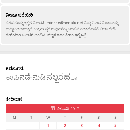
ನೀವೂ ಬರೆಯಿರಿ
ಬರಹಗಳನ್ನು ಇಲ್ಲಿಗೆ ಮಿಂಚಿಸಿ:
minche@honalu.net
ನಿಮ್ಮ ಮಿಂಚೆ ವಿಳಾಸವನ್ನು
ಗುಟ್ಟಾಗಿಡಲಾಗುತ್ತದೆ. ಚಿತ್ರಗಳಿದ್ದರೆ ಅವುಗಳನ್ನು ಬರಹದ ಕಡತದೊಡನೆ ಸೇರಿಸಬೇಡಿ,
ಬೇರೆಯಾಗಿ ಮಿಂಚೆಗೆ ಅಂಟಿಸಿ. ಹೆಚ್ಚಿನ ಮಾಹಿತಿಗಾಗಿ
ಇಲ್ಲಿ ಒತ್ತಿ
.
ಕವಲುಗಳು
ನಲ್ಬರಹ
ನಡೆ-ನುಡಿ
ಅರಿಮೆ
ನಾಡು
ತೇದಿಮಣೆ
ಪೆಬ್ರುವರಿ 2017
M
T
W
T
F
S
S
1
2
3
4
5