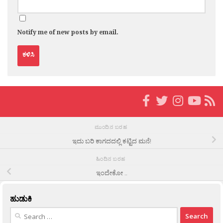
Notify me of new posts by email.
ಮುಂದಿನ ಬರಹ
ಇದು ಬರಿ ಕಾಗದದಲ್ಲಿ ಕಟ್ಟಿದ ಮನೆ!
ಹಿಂದಿನ ಬರಹ
ಇಂದೇಕೋ ..
ಹುಡುಕಿ
Search
for: