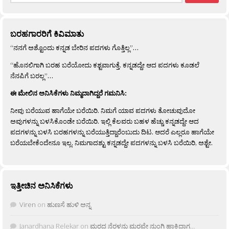
ಬರಹಗಾರರಿಗೆ ಕಿವಿಮಾತು
“ನನಗೆ ಅಶ್ಟೊಂದು ಕನ್ನಡ ಬೇರಿನ ಪದಗಳು ಗೊತ್ತಿಲ್ಲ”…
“ಹೊನಲಿಗಾಗಿ ಬರಹ ಬರೆಯೋದು ಕಶ್ಟವಾಗುತ್ತೆ. ಕನ್ನಡದ್ದೇ ಆದ ಪದಗಳು ಕೂಡಲೆ
ನೆನಪಿಗೆ ಬರಲ್ಲ”…
ಈ ಮೇಲಿನ ಅನಿಸಿಕೆಗಳು ನಿಮ್ಮದಾಗಿದ್ದರೆ ಗಮನಿಸಿ:
ನೀವು ಬರೆಯುವ ಹಾಗೆಯೇ ಬರೆಯಿರಿ. ನಿಮಗೆ ಯಾವ ಪದಗಳು ತೋಚುವುದೋ
ಅವುಗಳನ್ನು ಬಳಸಿಕೊಂಡೇ ಬರೆಯಿರಿ. ಇಲ್ಲಿ ಕೆಲವರು ಬಹಳ ಹೆಚ್ಚು ಕನ್ನಡದ್ದೇ ಆದ
ಪದಗಳನ್ನು ಬಳಸಿ ಬರಹಗಳನ್ನು ಬರೆಯುತ್ತಿದ್ದಾರೆಂಬುದು ದಿಟ. ಆದರೆ ಎಲ್ಲರೂ ಹಾಗೆಯೇ
ಬರೆಯಬೇಕೆಂದೇನೂ ಇಲ್ಲ. ನಿಮಗಾದಶ್ಟು ಕನ್ನಡದ್ದೇ ಪದಗಳನ್ನು ಬಳಸಿ ಬರೆಯಿರಿ, ಅಶ್ಟೇ.
ಇತ್ತೀಚಿನ ಅನಿಸಿಕೆಗಳು
Viren
on
ಹುಣಸೆ ಹುಳಿ ಅನ್ನ
Janardhana Relekar
on
ಮರದ ನೆರಳನು ಮರವೇ ನುಂಗಿ ಹಾಕಿದಾಗ…