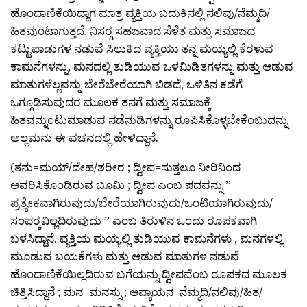
ಹೊಂದಾಣಿಕೆಯಿದ್ದಾಗ ಮಾತ್ರ ವ್ಯಕ್ತಿಯ ಬದುಕಿನಲ್ಲಿ ನಲಿವು/ನೆಮ್ಮದಿ/
ಹಿತವುಂಟಾಗುತ್ತದೆ. ನಿಸರ‍್ಗ ಸಹಜವಾದ ಸೆಳೆತ ಮತ್ತು ಸಮಾಜದ
ಕಟ್ಟುಪಾಡುಗಳ ನಡುವೆ ಸಿಲುಕಿದ ವ್ಯಕ್ತಿಯು ತನ್ನ ಮಯ್ಯಲ್ಲಿ ಕೆರಳುವ
ಕಾಮನೆಗಳನ್ನು, ಮನದಲ್ಲಿ ತುಡಿಯುವ ಒಳಮಿಡಿತಗಳನ್ನು ಮತ್ತು ಆಡುವ
ಮಾತುಗಳೆಲ್ಲವನ್ನು ಬೇರೆಬೇರೆಯಾಗಿ ಬಿಡದೆ, ಒಳಿತಿನ ಕಡೆಗೆ
ಒಗ್ಗೂಡಿಸುವುದರ ಮೂಲಕ ತನಗೆ ಮತ್ತು ಸಮಾಜಕ್ಕೆ
ಹಿತವನ್ನುಂಟುಮಾಡುವ ನಡೆನುಡಿಗಳನ್ನು ರೂಪಿಸಿಕೊಳ್ಳಬೇಕೆಂಬುದನ್ನು
ಅಲ್ಲಮನು ಈ ವಚನದಲ್ಲಿ ಹೇಳಿದ್ದಾನೆ.
(ತನು=ಮಯ್/ದೇಹ/ಶರೀರ ; ದ್ವೀಪ=ಸುತ್ತಲೂ ನೀರಿನಿಂದ
ಆವರಿಸಿಕೊಂಡಿರುವ ಬೂಮಿ ; ದ್ವೀಪ ಎಂಬ ಪದವನ್ನು ”
ಪ್ರತ್ಯೇಕವಾಗಿರುವುದು/ಬೇರೆಯಾಗಿರುವುದು/ಒಂಟಿಯಾಗಿರುವುದು/
ಸಂಪರ‍್ಕವಿಲ್ಲದಿರುವುದು ” ಎಂಬ ತಿರುಳಿನ ಒಂದು ರೂಪಕವಾಗಿ
ಬಳಸಿದ್ದಾನೆ. ವ್ಯಕ್ತಿಯ ಮಯ್ಯಲ್ಲಿ ತುಡಿಯುವ ಕಾಮನೆಗಳು , ಮನಗಳಲ್ಲಿ
ಮೂಡುವ ಬಯಕೆಗಳು ಮತ್ತು ಆಡುವ ಮಾತುಗಳ ನಡುವೆ
ಹೊಂದಾಣಿಕೆಯಿಲ್ಲದಿರುವ ಬಗೆಯನ್ನು ದ್ವೀಪವೆಂಬ ರೂಪಕದ ಮೂಲಕ
ಚಿತ್ರಿಸಿದ್ದಾನೆ ; ಮನ=ಮನಸ್ಸು ; ಆಪ್ಯಾಯನ=ನೆಮ್ಮದಿ/ನಲಿವು/ಹಿತ/