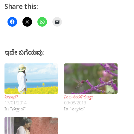
Share this:
ಇದೇ ಬಗೆಯವು:
ನೀನ್ಯಾರೆ?
ನೀಲ ನೇರಳೆ ಚಿತ್ತಾರ
17/01/2014
09/08/2013
In "ನಲ್ಬರಹ"
In "ನಲ್ಬರಹ"