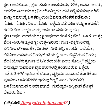
ಕ್ಷಣ+ಆದಡೆಯೂ ; ಕ್ಷಣ=ತುಸು ಕಾಲ/ಸಮಯ/ಗಳಿಗೆ ; ಆದಡೆ=ಆದರೆ ;
ಆದಡೆಯೂ=ಆದರೂ ; ನಿಜ=ದಿನನಿತ್ಯದ ಬದುಕಿನಲ್ಲಿ ಸಹಮಾನವರಿಗೆ
ಮತ್ತು ಸಮಾಜಕ್ಕೆ ಒಳಿತನ್ನು ಉಂಟುಮಾಡುವಂತಹ ನಡೆನುಡಿ ;
ನೆನಹು=ನೆನಪು ; ನಿಜದ ನೆನಹು=ಒಳ್ಳೆಯ ನಡೆನುಡಿಗಳನ್ನು ಆಚರಣೆಗೆ
ತರಬೇಕೆಂಬ ಎಚ್ಚರ ಮತ್ತು ಅದರಂತೆ ನಡೆಯುವುದು ;
ಕ್ಷಣ+ಅರ್ಧ+ಆದಡೆಯೂ ; ಕ್ಷಣಾರ್ಧ=ಅರೆಗಳಿಗೆ ; ಬೆಂಕಿ+ಒಳಗೆ+ಉಳ್ಳ ;
ಬೆಂಕಿ=ಉರಿ/ಕಿಚ್ಚು/ಅಗ್ನಿ ; ಉಳ್ಳ=ಇರುವ ; ಗುಣ=ಶಕ್ತಿ/ಬಲ/ಸತ್ವ ;
ಬಿಸಿನೀರಲ್+ಉಂಟೇ ; ನೀರಲ್=ನೀರಿನಲ್ಲಿ ; ಉಂಟೇ=ಇದೆಯೇ ;
ಬಿಸಿನೀರು=ಸುಡುವ ನೀರು/ಬೆಂಕಿಯಲ್ಲಿ ಕಾದು ಬೆಚ್ಚಗಿರುವ ನೀರು ;
ಬೆಂಕಿಯೊಳಗುಳ್ಳ ಗುಣ ಬಿಸಿನೀರಲುಂಟೇ ಎಂಬ ಸೊಲ್ಲು ” ವ್ಯಕ್ತಿಯ
ದಿನನಿತ್ಯದ ಸಾಮಾಜಿಕ ವ್ಯವಹಾರಗಳಲ್ಲಿ ಕಂಡುಬರುವ ಒಳ್ಳೆಯ
ನಡೆನುಡಿಗಳಿಗೆ ಇರುವ ಬೆಲೆಯು , ವ್ಯಕ್ತಿಯು ಮಾಡುವ ತೋರಿಕೆಯ
ಪೂಜೆಯ ಆಚರಣೆಗಳಿಗೆ ಇರುವುದಿಲ್ಲ ” ಎಂಬ ತಿರುಳಿನಲ್ಲಿ
ಬಳಕೆಯಾಗಿರುವ ರೂಪಕವಾಗಿದೆ ; ಗುಹೇಶ್ವರ=ಅಲ್ಲಮನ ಮೆಚ್ಚಿನ
ದೇವರು/ಶಿವ )
( ಚಿತ್ರ ಸೆಲೆ:
lingayatreligion.com
)