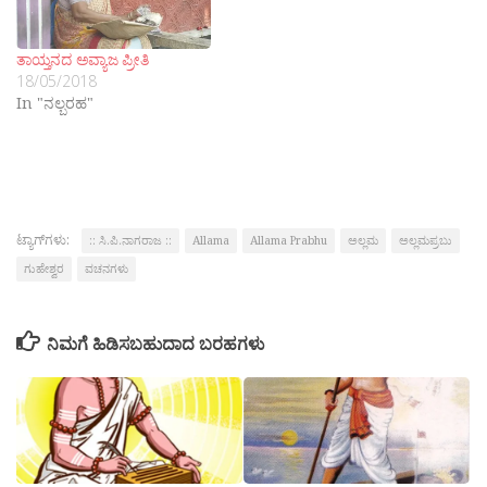
ತಾಯ್ತನದ ಅವ್ಯಾಜ ಪ್ರೀತಿ
18/05/2018
In "ನಲ್ಬರಹ"
ಟ್ಯಾಗ್‌ಗಳು:
:: ಸಿ.ಪಿ.ನಾಗರಾಜ ::
Allama
Allama Prabhu
ಅಲ್ಲಮ
ಅಲ್ಲಮಪ್ರಬು
ಗುಹೇಶ್ವರ
ವಚನಗಳು
ನಿಮಗೆ ಹಿಡಿಸಬಹುದಾದ ಬರಹಗಳು