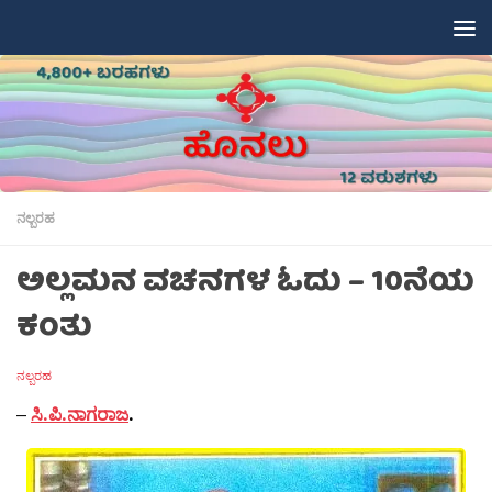
Skip to content
ನಲ್ಬರಹ
ಅಲ್ಲಮನ ವಚನಗಳ ಓದು – 10ನೆಯ
ಕಂತು
ನಲ್ಬರಹ
–
ಸಿ.ಪಿ.ನಾಗರಾಜ
.