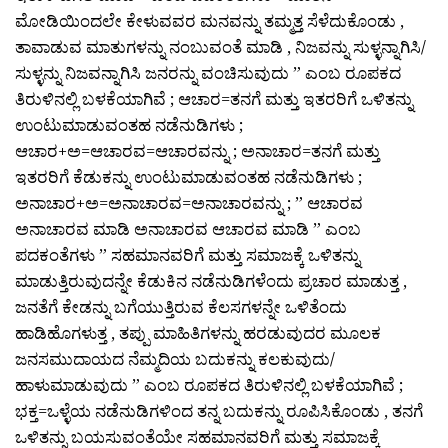
ಮೋಡಿಯಿಂದಲೇ ಕೇಳುವವರ ಮನವನ್ನು ತಮ್ಮತ್ತ ಸೆಳೆದುಕೊಂಡು ,
ತಾವಾಡುವ ಮಾತುಗಳನ್ನು ನಂಬುವಂತೆ ಮಾಡಿ , ನಿಜವನ್ನು ಸುಳ್ಳನ್ನಾಗಿಸಿ/
ಸುಳ್ಳನ್ನು ನಿಜವನ್ನಾಗಿಸಿ ಜನರನ್ನು ವಂಚಿಸುವುದು ” ಎಂಬ ರೂಪಕದ
ತಿರುಳಿನಲ್ಲಿ ಬಳಕೆಯಾಗಿವೆ ; ಆಚಾರ=ತನಗೆ ಮತ್ತು ಇತರರಿಗೆ ಒಳಿತನ್ನು
ಉಂಟುಮಾಡುವಂತಹ ನಡೆನುಡಿಗಳು ;
ಆಚಾರ+ಅ=ಆಚಾರವ=ಆಚಾರವನ್ನು ; ಅನಾಚಾರ=ತನಗೆ ಮತ್ತು
ಇತರರಿಗೆ ಕೆಡುಕನ್ನು ಉಂಟುಮಾಡುವಂತಹ ನಡೆನುಡಿಗಳು ;
ಅನಾಚಾರ+ಅ=ಅನಾಚಾರವ=ಅನಾಚಾರವನ್ನು ; ” ಆಚಾರವ
ಅನಾಚಾರವ ಮಾಡಿ ಅನಾಚಾರವ ಆಚಾರವ ಮಾಡಿ ” ಎಂಬ
ಪದಕಂತೆಗಳು ” ಸಹಮಾನವರಿಗೆ ಮತ್ತು ಸಮಾಜಕ್ಕೆ ಒಳಿತನ್ನು
ಮಾಡುತ್ತಿರುವುದನ್ನೇ ಕೆಡುಕಿನ ನಡೆನುಡಿಗಳೆಂದು ಪ್ರಚಾರ ಮಾಡುತ್ತ ,
ಜನತೆಗೆ ಕೇಡನ್ನು ಬಗೆಯುತ್ತಿರುವ ಕೆಲಸಗಳನ್ನೇ ಒಳಿತೆಂದು
ಹಾಡಿಹೊಗಳುತ್ತ , ತಪ್ಪು ಮಾಹಿತಿಗಳನ್ನು ಹರಡುವುದರ ಮೂಲಕ
ಜನಸಮುದಾಯದ ನೆಮ್ಮದಿಯ ಬದುಕನ್ನು ಕಲಕುವುದು/
ಹಾಳುಮಾಡುವುದು ” ಎಂಬ ರೂಪಕದ ತಿರುಳಿನಲ್ಲಿ ಬಳಕೆಯಾಗಿವೆ ;
ಭಕ್ತ=ಒಳ್ಳೆಯ ನಡೆನುಡಿಗಳಿಂದ ತನ್ನ ಬದುಕನ್ನು ರೂಪಿಸಿಕೊಂಡು , ತನಗೆ
ಒಳಿತನ್ನು ಬಯಸುವಂತೆಯೇ ಸಹಮಾನವರಿಗೆ ಮತ್ತು ಸಮಾಜಕ್ಕೆ