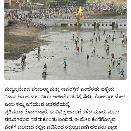
ಮದ್ಯಪ್ರದೇಶದ ಪಂದುರ‍್ನಾ ಮತ್ತು ಸಾವರ‍್ಗೌನ್ ಎಂಬೆರಡು ಹಳ್ಳಿಯ
ನಿವಾಸಿಗಳು ಜಾಮ್ ನದಿಯ ಆಚೀಚೆ ದಡದಲ್ಲಿ ಸೇರಿ, ‘ಗೋಟ್ಮಾರ್ ಮೇಳ’
ಎಂಬ ಕಲ್ಲು ಎಸೆಯುವ ಆಚರಣೆಯಲ್ಲಿ
ಪ್ರತಿವರುಶ ತೊಡಗುತ್ತಾರೆ. ಈ ವಿಚಿತ್ರ ಆಚರಣೆ ಕಳೆದ ಮೂರು ನೂರು
ವರುಶಗಳಿಂದ ನಡೆದುಕೊಂಡು ಬಂದಿದೆ. ಈ ಮೇಳ ಕೊನೆಗೊಳ್ಳುವ
ವೇಳೆಗೆ ಬಲವಾದ ಕಲ್ಲಿನ ಏಟಿನಿಂದ ರಕ್ತಸ್ರಾವವಾಗಿ ಹಲವರು ಪ್ರಾಣ