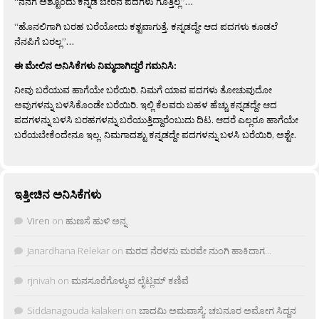
“ನನಗೆ ಅಶ್ಟೊಂದು ಕನ್ನಡ ಬೇರಿನ ಪದಗಳು ಗೊತ್ತಿಲ್ಲ”…
“ಹೊನಲಿಗಾಗಿ ಬರಹ ಬರೆಯೋದು ಕಶ್ಟವಾಗುತ್ತೆ. ಕನ್ನಡದ್ದೇ ಆದ ಪದಗಳು ಕೂಡಲೆ
ನೆನಪಿಗೆ ಬರಲ್ಲ”…
ಈ ಮೇಲಿನ ಅನಿಸಿಕೆಗಳು ನಿಮ್ಮದಾಗಿದ್ದರೆ ಗಮನಿಸಿ:
ನೀವು ಬರೆಯುವ ಹಾಗೆಯೇ ಬರೆಯಿರಿ. ನಿಮಗೆ ಯಾವ ಪದಗಳು ತೋಚುವುದೋ
ಅವುಗಳನ್ನು ಬಳಸಿಕೊಂಡೇ ಬರೆಯಿರಿ. ಇಲ್ಲಿ ಕೆಲವರು ಬಹಳ ಹೆಚ್ಚು ಕನ್ನಡದ್ದೇ ಆದ
ಪದಗಳನ್ನು ಬಳಸಿ ಬರಹಗಳನ್ನು ಬರೆಯುತ್ತಿದ್ದಾರೆಂಬುದು ದಿಟ. ಆದರೆ ಎಲ್ಲರೂ ಹಾಗೆಯೇ
ಬರೆಯಬೇಕೆಂದೇನೂ ಇಲ್ಲ. ನಿಮಗಾದಶ್ಟು ಕನ್ನಡದ್ದೇ ಪದಗಳನ್ನು ಬಳಸಿ ಬರೆಯಿರಿ, ಅಶ್ಟೇ.
ಇತ್ತೀಚಿನ ಅನಿಸಿಕೆಗಳು
Viren
on
ಹುಣಸೆ ಹುಳಿ ಅನ್ನ
Janardhana Relekar
on
ಮರದ ನೆರಳನು ಮರವೇ ನುಂಗಿ ಹಾಕಿದಾಗ…
rjnivah
on
ಮನಸೂರೆಗೊಳ್ಳುವ ಲೈಟ್ಲಮ್ ಕಣಿವೆ
Siddanagouda kalakeri
on
ಬಾದಮಿ ಅಮವಾಸ್ಯೆ: ಚಬನೂರ ಅಮೋಗ ಸಿದ್ದನ