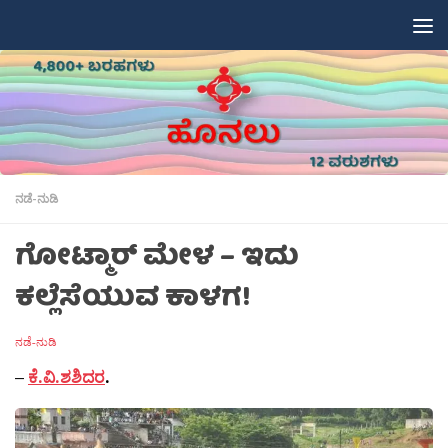
Skip to content
ನಡೆ-ನುಡಿ
ಗೋಟ್ಮಾರ್ ಮೇಳ – ಇದು
ಕಲ್ಲೆಸೆಯುವ ಕಾಳಗ!
ನಡೆ-ನುಡಿ
–
ಕೆ.ವಿ.ಶಶಿದರ
.