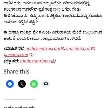
ದಾವಿಸಿದರು. ಅವರು ಕೂಡ ತಮ್ಮ ಕಡೆಯ ನದಿಯ ದಡದಲ್ಲಿದ್ದ
ಕಲ್ಲುಗಳಿಂದ ಸಾವರ‍್ಗೌನ್ ಪ್ರಜೆಗಳತ್ತ ಬೀಸಿ ಒಗೆದು ಸೇಡು
ತೀರಿಸಿಕೊಂಡರು. ತಮ್ಮ ರಾಜ ಸುರಕ್ಶಿತವಾಗಿ ಅರಮನೆಯನ್ನು ತಲುಪಲು
ಅವಕಾಶ ಕಲ್ಪಿಸಿಕೊಟ್ಟರು.
ಈ ದಿನಕ್ಕೂ ಗಾಟ್ಮಾರ ಮೇಳ ಎಂಬ ಎದುರಾಳಿಯ ಮೇಲೆ ಕಲ್ಲು ಬೀಸುವ
ಆಚರಣೆ ಒಂದು ರೀತಿಯ ಸಂಪ್ರಾದಾಯವಾಗಿ ಉಳಿದಿದೆ.
(
ಮಾಹಿತಿ ಸೆಲೆ:
odditycentral.com
,
indiatoday.in
,
jansatta.com
)
(
ಚಿತ್ರ ಸೆಲೆ:
hindustantimes
)
Share this: