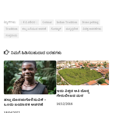
ಟ್ಯಾಗ್‌ಗಳು:
:: ಕೆ.ವಿ.ಶಶಿದರ ::
Gotmar
Indian Tradition
Stone pelting
Tradition
ಕಲ್ಲು ಎಸೆಯುವ ಆಚರಣೆ
ಗೋಟ್ಮಾರ್
ಮದ್ಯಪ್ರದೇಶ
ವಿಚಿತ್ರ ಆಚರಣೆಗಳು
ಸಂಪ್ರದಾಯ
ನಿಮಗೆ ಹಿಡಿಸಬಹುದಾದ ಬರಹಗಳು
ಇದು ವಿಶ್ವದ ಅತಿ ದೊಡ್ಡ
ಗೇರುಬೀಜದ ಮರ
ಹಲ್ಲು ಮೊನಚುಗೊಳಿಸುವಿಕೆ –
16/12/2016
ಒಂದು ಬಯಾನಕ ಆಚರಣೆ
18/04/2022