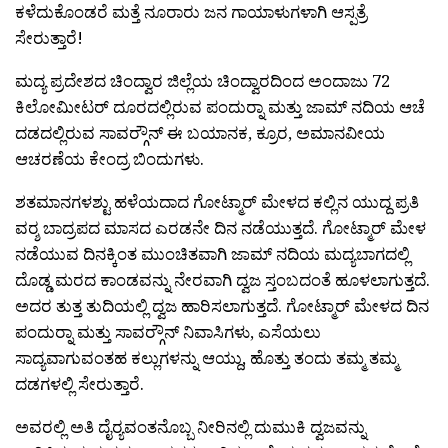
ಕಳೆದುಕೊಂಡರೆ ಮತ್ತೆ ನೂರಾರು ಜನ ಗಾಯಾಳುಗಳಾಗಿ ಆಸ್ಪತ್ರೆ
ಸೇರುತ್ತಾರೆ!
ಮದ್ಯ ಪ್ರದೇಶದ ಚಿಂದ್ವಾರ ಜಿಲ್ಲೆಯ ಚಿಂದ್ವಾರದಿಂದ ಅಂದಾಜು 72
ಕಿಲೋಮೀಟರ್ ದೂರದಲ್ಲಿರುವ ಪಂದುರ‍್ನಾ ಮತ್ತು ಜಾಮ್ ನದಿಯ ಆಚೆ
ದಡದಲ್ಲಿರುವ ಸಾವರ‍್ಗೌನ್ ಈ ಬಯಾನಕ, ಕ್ರೂರ, ಅಮಾನವೀಯ
ಆಚರಣೆಯ ಕೇಂದ್ರ ಬಿಂದುಗಳು.
ಶತಮಾನಗಳಶ್ಟು ಹಳೆಯದಾದ ಗೋಟ್ಮಾರ್ ಮೇಳದ ಕಲ್ಲಿನ ಯುದ್ದ ಪ್ರತಿ
ವರ‍್ಶ ಬಾದ್ರಪದ ಮಾಸದ ಎರಡನೇ ದಿನ ನಡೆಯುತ್ತದೆ. ಗೋಟ್ಮಾರ್ ಮೇಳ
ನಡೆಯುವ ದಿನಕ್ಕಿಂತ ಮುಂಚಿತವಾಗಿ ಜಾಮ್ ನದಿಯ ಮದ್ಯಬಾಗದಲ್ಲಿ
ದೊಡ್ಡ ಮರದ ಕಾಂಡವನ್ನು ನೇರವಾಗಿ ದ್ವಜ ಸ್ತಂಬದಂತೆ ಹೂಳಲಾಗುತ್ತದೆ.
ಅದರ ತುತ್ತ ತುದಿಯಲ್ಲಿ ದ್ವಜ ಹಾರಿಸಲಾಗುತ್ತದೆ. ಗೋಟ್ಮಾರ್ ಮೇಳದ ದಿನ
ಪಂದುರ‍್ನಾ ಮತ್ತು ಸಾವರ‍್ಗೌನ್ ನಿವಾಸಿಗಳು, ಎಸೆಯಲು
ಸಾದ್ಯವಾಗುವಂತಹ ಕಲ್ಲುಗಳನ್ನು ಆಯ್ದು, ಹೊತ್ತು ತಂದು ತಮ್ಮ ತಮ್ಮ
ದಡಗಳಲ್ಲಿ ಸೇರುತ್ತಾರೆ.
ಅವರಲ್ಲಿ ಅತಿ ದೈರ‍್ಯವಂತನೊಬ್ಬ ನೀರಿನಲ್ಲಿ ದುಮುಕಿ ದ್ವಜವನ್ನು