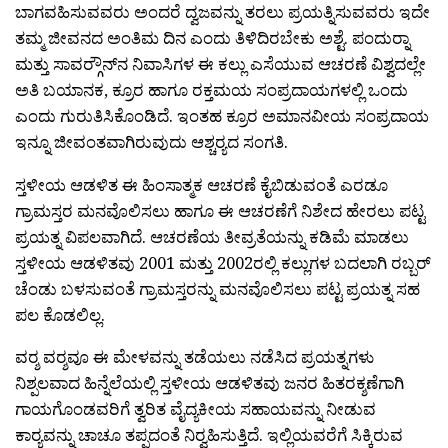
ಬಾಗವಹಿಸುವವರು ಅಂದರೆ ದ್ವಜವನ್ನು ತರಲು ಪ್ರಯತ್ನಿಸುವವರು ಇದೇ
ತಮ್ಮ ಜೀವನದ ಅಂತಿಮ ದಿನ ಎಂದು ತಿಳಿದಿರಬೇಕು ಅಶ್ಟೆ. ಪಂದುರ‍್ನಾ
ಮತ್ತು ಸಾವರ‍್ಗೌನ್‍ನ ನಿವಾಸಿಗಳ ಈ ಕಲ್ಲು ಎಸೆಯುವ ಆಚರಣೆ ವಿಶ್ವದಲ್ಲೇ
ಅತಿ ಬಯಾನಕ, ಕ್ರೂರ ಹಾಗೂ ರಕ್ತಮಯ ಸಂಪ್ರದಾಯಗಳಲ್ಲಿ ಒಂದು
ಎಂದು ಗುರುತಿಸಿಕೊಂಡಿದೆ. ಇಂತಹ ಕ್ರೂರ ಅಮಾನವೀಯ ಸಂಪ್ರದಾಯ
ಇನ್ನೂ ಜೀವಂತವಾಗಿರುವುದು ಆಶ್ಚರ‍್ಯದ ಸಂಗತಿ.
ಸ್ತಳೀಯ ಆಡಳಿತ ಈ ಹಿಂಸಾತ್ಮಕ ಆಚರಣೆ ಕೈಬಿಡುವಂತೆ ಎರಡೂ
ಗ್ರಾಮಸ್ತರ ಮನವೊಲಿಸಲು ಹಾಗೂ ಈ ಆಚರಣೆಗೆ ನಿಶೇದ ಹೇರಲು ಪಟ್ಟ
ಪ್ರಯತ್ನ ವಿಪಲವಾಗಿದೆ. ಆಚರಣೆಯ ತೀವ್ರತೆಯನ್ನು ಕಡಿಮೆ ಮಾಡಲು
ಸ್ತಳೀಯ ಆಡಳಿತವು 2001 ಮತ್ತು 2002ರಲ್ಲಿ ಕಲ್ಲುಗಳ ಬದಲಾಗಿ ರಬ್ಬರ್
ಚೆಂಡು ಬಳಸುವಂತೆ ಗ್ರಾಮಸ್ತರನ್ನು ಮನವೊಲಿಸಲು ಪಟ್ಟ ಪ್ರಯತ್ನ ಸಹ
ಪಲ ಕೊಡಲಿಲ್ಲ.
ವರ‍್ಶ ವರ‍್ಶವೂ ಈ ಮೇಳವನ್ನು ತಡೆಯಲು ನಡೆಸಿದ ಪ್ರಯತ್ನಗಳು
ನಿಶ್ಪಲವಾದ ಹಿನ್ನೆಲೆಯಲ್ಲಿ ಸ್ತಳೀಯ ಆಡಳಿತವು ಜನರ ಹಿತರಕ್ಶಣೆಗಾಗಿ
ಗಾಯಗೊಂಡವರಿಗೆ ತ್ವರಿತ ವೈದ್ಯಕೀಯ ಸಹಾಯವನ್ನು ನೀಡುವ
ಕಾರ‍್ಯವನ್ನು ಚಾಚೂ ತಪ್ಪದಂತೆ ನಿರ‍್ವಹಿಸುತ್ತಿದೆ. ಇಲ್ಲಿಯವರೆಗೆ ಸಿಕ್ಕಿರುವ