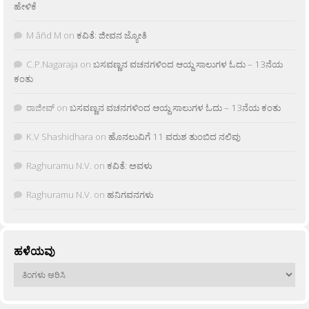
ಹೇಳಿಕೆ
M âñd M
on
ಕವಿತೆ: ಜೀವನ ಜ್ಯೋತಿ
C.P.Nagaraja
on
ಬಸವಣ್ಣನ ವಚನಗಳಿಂದ ಆಯ್ದ ಸಾಲುಗಳ ಓದು – 13ನೆಯ
ಕಂತು
ರಾಜೀವ್
on
ಬಸವಣ್ಣನ ವಚನಗಳಿಂದ ಆಯ್ದ ಸಾಲುಗಳ ಓದು – 13ನೆಯ ಕಂತು
K.V Shashidhara
on
ಹೊನಲುವಿಗೆ 11 ವರುಶ ತುಂಬಿದ ನಲಿವು
Raghuramu N.V.
on
ಕವಿತೆ: ಅವಳು
Raghuramu N.V.
on
ಹನಿಗವನಗಳು
ಹಳೆಯವು
ಹಳೆಯವು