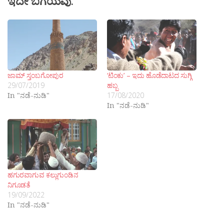
ಇದೇ ಬಗೆಯವು:
ಜಾಮ್ ಸ್ತಂಬಗೋಪುರ
‘ಟಿಂಕು’ – ಇದು ಹೊಡೆದಾಟದ ಸುಗ್ಗಿ
29/07/2019
ಹಬ್ಬ
In "ನಡೆ-ನುಡಿ"
17/08/2020
In "ನಡೆ-ನುಡಿ"
ಹಗುರವಾಗುವ ಕಲ್ಲುಗುಂಡಿನ
ನಿಗೂಡತೆ
19/09/2022
In "ನಡೆ-ನುಡಿ"