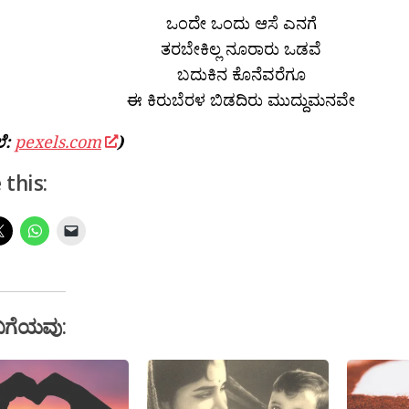
ಒಂದೇ ಒಂದು ಆಸೆ ಎನಗೆ
ತರಬೇಕಿಲ್ಲ ನೂರಾರು ಒಡವೆ
ಬದುಕಿನ ಕೊನೆವರೆಗೂ
ಈ ಕಿರುಬೆರಳ ಬಿಡದಿರು ಮುದ್ದುಮನವೇ
ಲೆ:
pexels.com
)
 this:
ಬಗೆಯವು: