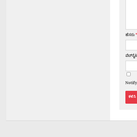
ಹೆಸರು
ವೆಬ್‌ಸೈಟ
Notif