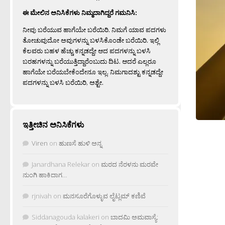
ಈ ಮೇಲಿನ ಅನಿಸಿಕೆಗಳು ನಿಮ್ಮದಾಗಿದ್ದರೆ ಗಮನಿಸಿ:
ನೀವು ಬರೆಯುವ ಹಾಗೆಯೇ ಬರೆಯಿರಿ. ನಿಮಗೆ ಯಾವ ಪದಗಳು
ತೋಚುವುದೋ ಅವುಗಳನ್ನು ಬಳಸಿಕೊಂಡೇ ಬರೆಯಿರಿ. ಇಲ್ಲಿ
ಕೆಲವರು ಬಹಳ ಹೆಚ್ಚು ಕನ್ನಡದ್ದೇ ಆದ ಪದಗಳನ್ನು ಬಳಸಿ
ಬರಹಗಳನ್ನು ಬರೆಯುತ್ತಿದ್ದಾರೆಂಬುದು ದಿಟ. ಆದರೆ ಎಲ್ಲರೂ
ಹಾಗೆಯೇ ಬರೆಯಬೇಕೆಂದೇನೂ ಇಲ್ಲ. ನಿಮಗಾದಶ್ಟು ಕನ್ನಡದ್ದೇ
ಪದಗಳನ್ನು ಬಳಸಿ ಬರೆಯಿರಿ, ಅಶ್ಟೇ.
ಇತ್ತೀಚಿನ ಅನಿಸಿಕೆಗಳು
Viren
on
ಹುಣಸೆ ಹುಳಿ ಅನ್ನ
Janardhana Relekar
on
ಮರದ ನೆರಳನು ಮರವೇ
ನುಂಗಿ ಹಾಕಿದಾಗ…
rjnivah
on
ಮನಸೂರೆಗೊಳ್ಳುವ ಲೈಟ್ಲಮ್ ಕಣಿವೆ
Siddanagouda kalakeri
on
ಬಾದಮಿ ಅಮವಾಸ್ಯೆ: