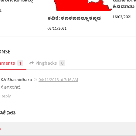
ಅವರಿಗೇನು ಗೊತ್ತು
ಯುವ ಪೀಳಿ
ಕಿವಿಮಾತು
1
16/03/2021
ಕವಿತೆ: ಕಣಕಣದಲ್ಲೂ ಕನ್ನಡ
02/11/2021
ONSE
mments
1
Pingbacks
0
K.V Shashidhara
04/11/2018 at 7:16 AM
ಸೊಗಸಾಗಿದೆ.
Reply
ಸಿಕೆ ನೀಡಿ
*