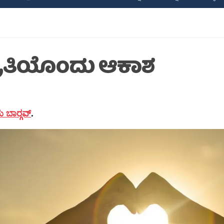
ರೀತಿಯೊಂದು ಆಕಾಶ
 ಬಾರ‍್ಗವ್
.