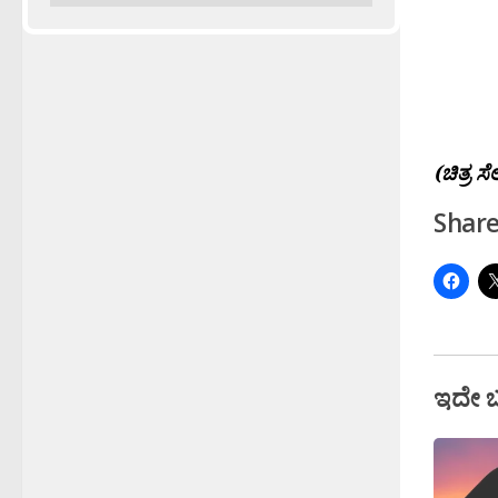
(ಚಿತ್ರ ಸೆ
Share
ಇದೇ 