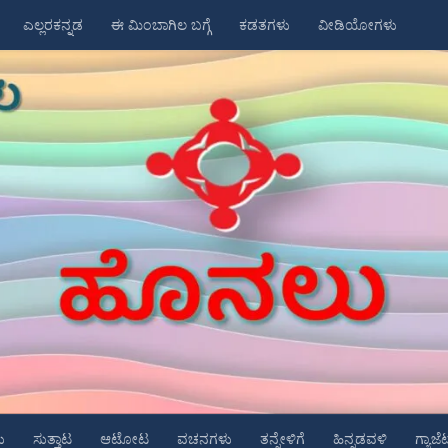
ಎಲ್ಲರಕನ್ನಡ
ಈ ಮಿಂಬಾಗಿಲ ಬಗ್ಗೆ
ಕಡತಗಳು
ವೀಡಿಯೋಗಳು
ು
ಸುತ್ತಾಟ
ಆಟೋಟ
ವಚನಗಳು
ತನ್ನೇಳಿಗೆ
ಹಿನ್ನಡವಳಿ
ಗ್ಯಾಜೆ