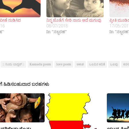
ವೀಣೆ ನುಡಿಸಿದ
ನಿನ್ನ ಜೊತೆಗೆ ಸೇರಿ ನಾನು ಆದೆ ಮಗುವು
ಪ್ರೀತಿ ಮೂಡಿ
016
08/07/2018
17/05/201
ರಹ"
In "ನಲ್ಬರಹ"
In "ನಲ್ಬರಹ
:: ಸಿಂದು ಬಾರ‍್ಗವ್ ::
Kannada poem
love poem
ಆಕಾಶ
ಒಲವಿನ ಕವಿತೆ
ಒಲವು
ಕನಸ
ಗೆ ಹಿಡಿಸಬಹುದಾದ ಬರಹಗಳು