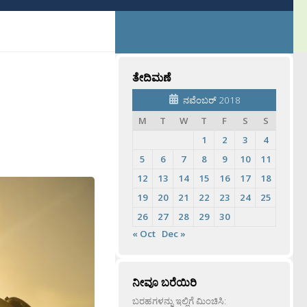
ತೇದಿಮಣೆ
ನವೆಂಬರ್ 2018
M
T
W
T
F
S
S
1
2
3
4
5
6
7
8
9
10
11
12
13
14
15
16
17
18
19
20
21
22
23
24
25
26
27
28
29
30
« Oct
Dec »
ನೀವೂ ಬರೆಯಿರಿ
ಬರಹಗಳನ್ನು ಇಲ್ಲಿಗೆ ಮಿಂಚಿಸಿ: