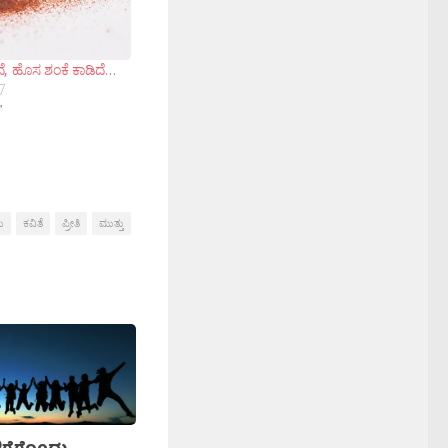
ದೆ, ಹೊಸ ಶಂಕೆ ಕಾಡಿದೆ…
7
"
ು
ಕವಿತೆ
ಪ್ರೀತಿ
ಮುತ್ತು