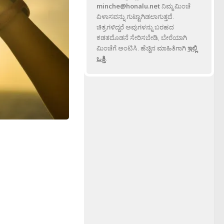
minche@honalu.net
ನಿಮ್ಮ ಮಿಂಚೆ
ವಿಳಾಸವನ್ನು ಗುಟ್ಟಾಗಿಡಲಾಗುತ್ತದೆ.
ಚಿತ್ರಗಳಿದ್ದರೆ ಅವುಗಳನ್ನು ಬರಹದ
ಕಡತದೊಡನೆ ಸೇರಿಸಬೇಡಿ, ಬೇರೆಯಾಗಿ
ಮಿಂಚೆಗೆ ಅಂಟಿಸಿ. ಹೆಚ್ಚಿನ ಮಾಹಿತಿಗಾಗಿ
ಇಲ್ಲಿ
ಒತ್ತಿ
.