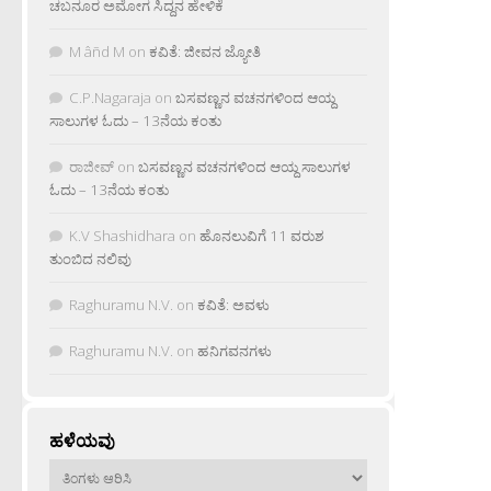
ಚಬನೂರ ಅಮೋಗ ಸಿದ್ದನ ಹೇಳಿಕೆ
M âñd M
on
ಕವಿತೆ: ಜೀವನ ಜ್ಯೋತಿ
C.P.Nagaraja
on
ಬಸವಣ್ಣನ ವಚನಗಳಿಂದ ಆಯ್ದ
ಸಾಲುಗಳ ಓದು – 13ನೆಯ ಕಂತು
ರಾಜೀವ್
on
ಬಸವಣ್ಣನ ವಚನಗಳಿಂದ ಆಯ್ದ ಸಾಲುಗಳ
ಓದು – 13ನೆಯ ಕಂತು
K.V Shashidhara
on
ಹೊನಲುವಿಗೆ 11 ವರುಶ
ತುಂಬಿದ ನಲಿವು
Raghuramu N.V.
on
ಕವಿತೆ: ಅವಳು
Raghuramu N.V.
on
ಹನಿಗವನಗಳು
ಹಳೆಯವು
ಹಳೆಯವು