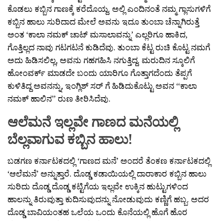
ಕೊಡಲು ಕಬ್ಬಿನ ಗಾಣಕ್ಕೆ ಕರೆದೊಯ್ದ. ಅಲ್ಲಿ ಎಂದಿನಂತೆ ನಮ್ಮ‌ ಗ್ಲಾಸುಗಳಿಗೆ
ಕಬ್ಬಿನ ಹಾಲು ಸುರಿದಾದ ಮೇಲೆ ಅವನು ಇದೂ ತುಂಬಾ ಚೆನ್ನಾಗಿರುತ್ತೆ
ಅಂತ ‘ಕಾಲಾ ನಮಕ್ ಚಾಟ್ ಮಸಾಲಾವನ್ನು’ ಎಲ್ಲರಿಗೂ ಹಾಕಿದ,
ಗೊತ್ತಿಲ್ಲದ ನಾವು ಗಟಗಟನೆ ಕುಡಿದೆವು. ತುಂಬಾ ಕೆಟ್ಟ ರುಚಿ ಕೊಟ್ಟ ನಮಗೆ
ಅದು ಹಿಡಿಸಲಿಲ್ಲ, ಅವನು ಗಹಗಹಿಸಿ ನಗುತ್ತಿದ್ದ. ಮರುದಿನ ಸ್ಕೂಲಿಗೆ
ಹೋಂವರ್ಕ್ ಮಾಡದೇ ಬಂದು ಯಾರಿಗೂ ಗೊತ್ತಾಗದೆಂದು ತೆಪ್ಪಗೆ
ಕುಳಿತಿದ್ದ ಅವನನ್ನು, ಇಂಗ್ಲಿಶ್ ಸರ್ ಗೆ ಹಿಡಿದುಕೊಟ್ಟು ಅವನ “ಕಾಲಾ
ನಮಕ್ ಹಾಲಿನ” ರುಣ ತೀರಿಸಿದೆವು.
ಆಲೆಮನೆ ಇಲ್ಲವೇ ಗಾಣದ ಮನೆಯಲ್ಲಿ
ಬೆಲ್ಲವಾಗುವ ಕಬ್ಬಿನ ಹಾಲು!
ಬಡಗಣ ಕರ್ನಾಟಕದಲ್ಲಿ ‘ಗಾಣದ ಮನೆ’ ಅಂದರೆ ತೆಂಕಣ ಕರ್ನಾಟಕದಲ್ಲಿ
‘ಆಲೆಮನೆ’ ಅನ್ನುತ್ತಾರೆ. ದೊಡ್ಡ ಕಡಾಯಿಯಲ್ಲಿ ದಾರಾಕಾರ ಕಬ್ಬಿನ ಹಾಲು
ಸುರಿದು ದೊಡ್ಡ ದೊಡ್ಡ ಕಟ್ಟಿಗೆಯ ಇಲ್ಲವೇ ಉಕ್ಕಿನ ಹುಟ್ಟುಗಳಿಂದ
ಹಾಲನ್ನು ತಿರುವುತ್ತಾ ಕುದಿಸುವುದನ್ನು ನೋಡುವುದು ಕಣ್ಣಿಗೆ ಹಬ್ಬ. ಅದರ
ದೊಡ್ಡ ಬಾವಿಯಂತಹ ಒಲೆಯ ಒಂದು ಕೊನೆಯಲ್ಲಿ ಹೊಗೆ ಹೊರ