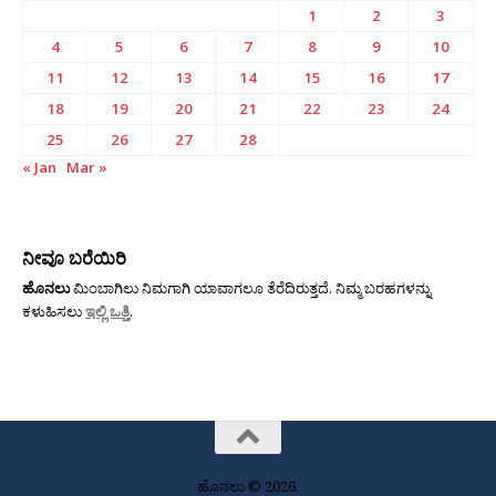
1
2
3
4
5
6
7
8
9
10
11
12
13
14
15
16
17
18
19
20
21
22
23
24
25
26
27
28
« Jan
Mar »
ನೀವೂ ಬರೆಯಿರಿ
ಹೊನಲು
ಮಿಂಬಾಗಿಲು ನಿಮಗಾಗಿ ಯಾವಾಗಲೂ ತೆರೆದಿರುತ್ತದೆ. ನಿಮ್ಮ ಬರಹಗಳನ್ನು
ಕಳುಹಿಸಲು
ಇಲ್ಲಿ ಒತ್ತಿ
.
ಹೊನಲು © 2026.