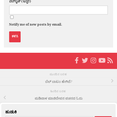
ವೆಬ್‌ಸೈಟ್ (ಇದ್ದರೆ)
Notify me of new posts by email.
ಮುಂದಿನ ಬರಹ
ಬೆಲ್ ಬಾಟಂ ಹೇಗಿದೆ?
ಹಿಂದಿನ ಬರಹ
ಮಡಿವಾಳ ಮಾಚಿದೇವನ ವಚನದ ಓದು
ಹುಡುಕಿ