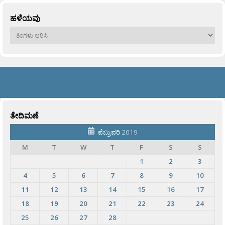
ಹಳೆಯವು
ಹಳೆಯವು
ತೇದಿಮಣೆ
ಪೆಬ್ರುವರಿ 2019
M
T
W
T
F
S
S
1
2
3
4
5
6
7
8
9
10
11
12
13
14
15
16
17
18
19
20
21
22
23
24
25
26
27
28