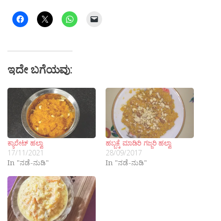
ಇದೇ ಬಗೆಯವು:
ಕ್ಯಾರೇಟ್ ಹಲ್ವಾ
ಹಬ್ಬಕ್ಕೆ ಮಾಡಿರಿ ಗಜ್ಜರಿ ಹಲ್ವಾ
17/11/2021
28/09/2017
In "ನಡೆ-ನುಡಿ"
In "ನಡೆ-ನುಡಿ"