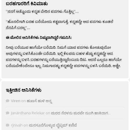
ಬರಹಗಾರರಿಗೆ ಕಿವಿಮಾತು
“ನನಗೆ ಅಶ್ಟೊಂದು ಕನ್ನಡ ಬೇರಿನ ಪದಗಳು ಗೊತ್ತಿಲ್ಲ”…
“ಹೊನಲಿಗಾಗಿ ಬರಹ ಬರೆಯೋದು ಕಶ್ಟವಾಗುತ್ತೆ. ಕನ್ನಡದ್ದೇ ಆದ ಪದಗಳು ಕೂಡಲೆ
ನೆನಪಿಗೆ ಬರಲ್ಲ”…
ಈ ಮೇಲಿನ ಅನಿಸಿಕೆಗಳು ನಿಮ್ಮದಾಗಿದ್ದರೆ ಗಮನಿಸಿ:
ನೀವು ಬರೆಯುವ ಹಾಗೆಯೇ ಬರೆಯಿರಿ. ನಿಮಗೆ ಯಾವ ಪದಗಳು ತೋಚುವುದೋ
ಅವುಗಳನ್ನು ಬಳಸಿಕೊಂಡೇ ಬರೆಯಿರಿ. ಇಲ್ಲಿ ಕೆಲವರು ಬಹಳ ಹೆಚ್ಚು ಕನ್ನಡದ್ದೇ ಆದ
ಪದಗಳನ್ನು ಬಳಸಿ ಬರಹಗಳನ್ನು ಬರೆಯುತ್ತಿದ್ದಾರೆಂಬುದು ದಿಟ. ಆದರೆ ಎಲ್ಲರೂ ಹಾಗೆಯೇ
ಬರೆಯಬೇಕೆಂದೇನೂ ಇಲ್ಲ. ನಿಮಗಾದಶ್ಟು ಕನ್ನಡದ್ದೇ ಪದಗಳನ್ನು ಬಳಸಿ ಬರೆಯಿರಿ, ಅಶ್ಟೇ.
ಇತ್ತೀಚಿನ ಅನಿಸಿಕೆಗಳು
Viren
on
ಹುಣಸೆ ಹುಳಿ ಅನ್ನ
Janardhana Relekar
on
ಮರದ ನೆರಳನು ಮರವೇ ನುಂಗಿ ಹಾಕಿದಾಗ…
rjnivah
on
ಮನಸೂರೆಗೊಳ್ಳುವ ಲೈಟ್ಲಮ್ ಕಣಿವೆ