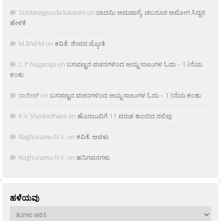
Siddanagouda kalakeri
on
ಬಾದಮಿ ಅಮವಾಸ್ಯೆ: ಚಬನೂರ ಅಮೋಗ ಸಿದ್ದನ
ಹೇಳಿಕೆ
M âñd M
on
ಕವಿತೆ: ಜೀವನ ಜ್ಯೋತಿ
C.P.Nagaraja
on
ಬಸವಣ್ಣನ ವಚನಗಳಿಂದ ಆಯ್ದ ಸಾಲುಗಳ ಓದು – 13ನೆಯ
ಕಂತು
ರಾಜೀವ್
on
ಬಸವಣ್ಣನ ವಚನಗಳಿಂದ ಆಯ್ದ ಸಾಲುಗಳ ಓದು – 13ನೆಯ ಕಂತು
K.V Shashidhara
on
ಹೊನಲುವಿಗೆ 11 ವರುಶ ತುಂಬಿದ ನಲಿವು
Raghuramu N.V.
on
ಕವಿತೆ: ಅವಳು
Raghuramu N.V.
on
ಹನಿಗವನಗಳು
ಹಳೆಯವು
ಹಳೆಯವು