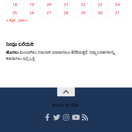
18
19
20
21
22
23
24
25
26
27
28
29
30
31
« Apr
Jun »
ನೀವೂ ಬರೆಯಿರಿ
ಹೊನಲು
ಮಿಂಬಾಗಿಲು ನಿಮಗಾಗಿ ಯಾವಾಗಲೂ ತೆರೆದಿರುತ್ತದೆ. ನಿಮ್ಮ ಬರಹಗಳನ್ನು
ಕಳುಹಿಸಲು
ಇಲ್ಲಿ ಒತ್ತಿ
.
ಹೊನಲು © 2026.