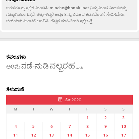
ಬರಹಗಳನ್ನು ಇಲ್ಲಿಗೆ ಮಿಂಚಿಸಿ:
minche@honalu.net
ನಿಮ್ಮ ಮಿಂಚೆ ವಿಳಾಸವನ್ನು
ಗುಟ್ಟಾಗಿಡಲಾಗುತ್ತದೆ. ಚಿತ್ರಗಳಿದ್ದರೆ ಅವುಗಳನ್ನು ಬರಹದ ಕಡತದೊಡನೆ ಸೇರಿಸಬೇಡಿ,
ಬೇರೆಯಾಗಿ ಮಿಂಚೆಗೆ ಅಂಟಿಸಿ. ಹೆಚ್ಚಿನ ಮಾಹಿತಿಗಾಗಿ
ಇಲ್ಲಿ ಒತ್ತಿ
.
ಕವಲುಗಳು
ನಲ್ಬರಹ
ನಡೆ-ನುಡಿ
ಅರಿಮೆ
ನಾಡು
ತೇದಿಮಣೆ
ಮೇ 2020
M
T
W
T
F
S
S
1
2
3
4
5
6
7
8
9
10
11
12
13
14
15
16
17