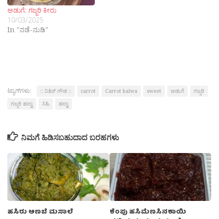
ಅಡುಗೆ: ಗಜ್ಜರಿ ಕೀರು
10/03/2025
In "ನಡೆ-ನುಡಿ"
ಟ್ಯಾಗ್‌ಗಳು:
:: ನಿತಿನ್ ಗೌಡ ::
carrot
Carrot halwa
sweet
ಅಡುಗೆ
ಗಜ್ಜರಿ
ಗಜ್ಜರಿ ಹಲ್ವಾ
ಸಿಹಿ
ಹಲ್ವಾ
ನಿಮಗೆ ಹಿಡಿಸಬಹುದಾದ ಬರಹಗಳು
ಕೆಂಪು ಹಸಿಮೆಣಸಿನಕಾಯಿ
ಹಸಿರು ಅಣಬೆ ಮಸಾಲೆ