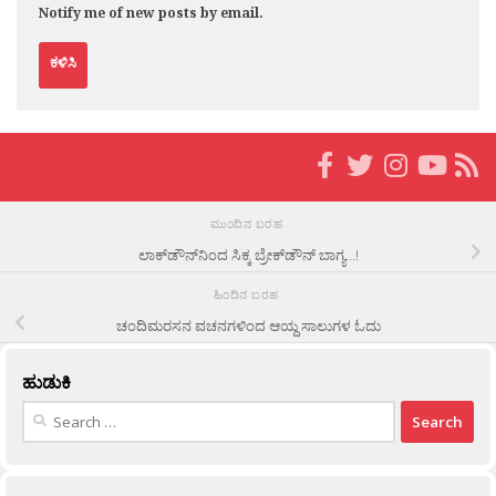
Notify me of new posts by email.
ಮುಂದಿನ ಬರಹ
ಲಾಕ್‌ಡೌನ್‌ನಿಂದ ಸಿಕ್ಕ ಬ್ರೇಕ್‌ಡೌನ್ ಬಾಗ್ಯ…!
ಹಿಂದಿನ ಬರಹ
ಚಂದಿಮರಸನ ವಚನಗಳಿಂದ ಆಯ್ದ ಸಾಲುಗಳ ಓದು
ಹುಡುಕಿ
Search
for: