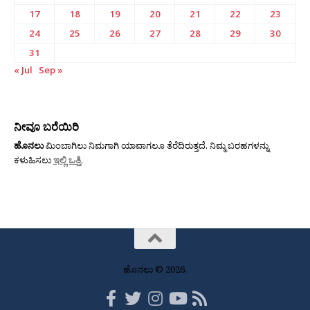
17
18
19
20
21
22
23
24
25
26
27
28
29
30
31
« Jul
Sep »
ನೀವೂ ಬರೆಯಿರಿ
ಹೊನಲು
ಮಿಂಬಾಗಿಲು ನಿಮಗಾಗಿ ಯಾವಾಗಲೂ ತೆರೆದಿರುತ್ತದೆ. ನಿಮ್ಮ ಬರಹಗಳನ್ನು
ಕಳುಹಿಸಲು
ಇಲ್ಲಿ ಒತ್ತಿ
.
ಹೊನಲು © 2026.