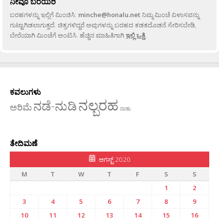
ನೀವೂ ಬರೆಯಿರಿ
ಬರಹಗಳನ್ನು ಇಲ್ಲಿಗೆ ಮಿಂಚಿಸಿ:
minche@honalu.net
ನಿಮ್ಮ ಮಿಂಚೆ ವಿಳಾಸವನ್ನು
ಗುಟ್ಟಾಗಿಡಲಾಗುತ್ತದೆ. ಚಿತ್ರಗಳಿದ್ದರೆ ಅವುಗಳನ್ನು ಬರಹದ ಕಡತದೊಡನೆ ಸೇರಿಸಬೇಡಿ,
ಬೇರೆಯಾಗಿ ಮಿಂಚೆಗೆ ಅಂಟಿಸಿ. ಹೆಚ್ಚಿನ ಮಾಹಿತಿಗಾಗಿ
ಇಲ್ಲಿ ಒತ್ತಿ
.
ಕವಲುಗಳು
ನಲ್ಬರಹ
ನಡೆ-ನುಡಿ
ಅರಿಮೆ
ನಾಡು
ತೇದಿಮಣೆ
ಆಗಸ್ಟ್ 2020
M
T
W
T
F
S
S
1
2
3
4
5
6
7
8
9
10
11
12
13
14
15
16