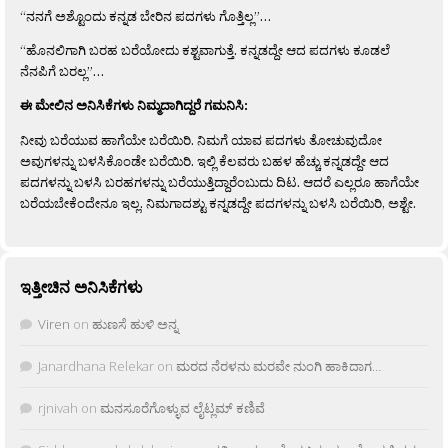
“ನನಗೆ ಅಶ್ಟೊಂದು ಕನ್ನಡ ಬೇರಿನ ಪದಗಳು ಗೊತ್ತಿಲ್ಲ”…
“ಹೊನಲಿಗಾಗಿ ಬರಹ ಬರೆಯೋದು ಕಶ್ಟವಾಗುತ್ತೆ. ಕನ್ನಡದ್ದೇ ಆದ ಪದಗಳು ಕೂಡಲೆ
ನೆನಪಿಗೆ ಬರಲ್ಲ”…
ಈ ಮೇಲಿನ ಅನಿಸಿಕೆಗಳು ನಿಮ್ಮದಾಗಿದ್ದರೆ ಗಮನಿಸಿ:
ನೀವು ಬರೆಯುವ ಹಾಗೆಯೇ ಬರೆಯಿರಿ. ನಿಮಗೆ ಯಾವ ಪದಗಳು ತೋಚುವುದೋ
ಅವುಗಳನ್ನು ಬಳಸಿಕೊಂಡೇ ಬರೆಯಿರಿ. ಇಲ್ಲಿ ಕೆಲವರು ಬಹಳ ಹೆಚ್ಚು ಕನ್ನಡದ್ದೇ ಆದ
ಪದಗಳನ್ನು ಬಳಸಿ ಬರಹಗಳನ್ನು ಬರೆಯುತ್ತಿದ್ದಾರೆಂಬುದು ದಿಟ. ಆದರೆ ಎಲ್ಲರೂ ಹಾಗೆಯೇ
ಬರೆಯಬೇಕೆಂದೇನೂ ಇಲ್ಲ. ನಿಮಗಾದಶ್ಟು ಕನ್ನಡದ್ದೇ ಪದಗಳನ್ನು ಬಳಸಿ ಬರೆಯಿರಿ, ಅಶ್ಟೇ.
ಇತ್ತೀಚಿನ ಅನಿಸಿಕೆಗಳು
Viren
on
ಹುಣಸೆ ಹುಳಿ ಅನ್ನ
Janardhana Relekar
on
ಮರದ ನೆರಳನು ಮರವೇ ನುಂಗಿ ಹಾಕಿದಾಗ…
rjnivah
on
ಮನಸೂರೆಗೊಳ್ಳುವ ಲೈಟ್ಲಮ್ ಕಣಿವೆ