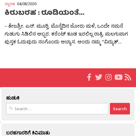
ನಲ್ಬರಹ
04/08/2020
ಕಿರುಬರಹ : ರೂಡಿಯಂತೆ…
– ತೇಜಶ್ರೀ. ಎನ್. ಮೂರ‍್ತಿ. ಮೊನ್ನೆದಿನ ಜೋರು ಮಳೆ, ಒಂದೇ ಸಮನೆ
ಗುಡುಗು ಸಿಡಿಲಿನ ಅಬ್ಬರ. ಕರೆಂಟ್ ಕೂಡ ಇರಲಿಲ್ಲ ರಾತ್ರಿ. ಮಲಗುವಾಗ
ಪುಸ್ತಕ ಓದುವುದು ನಂಗೊಂದು ಅಬ್ಯಾಸ. ಅಂದು ನಮ್ಮ “ವಿದ್ಯುತ್...
ಹುಡುಕಿ
Search
for:
ಬರಹಗಾರರಿಗೆ ಕಿವಿಮಾತು