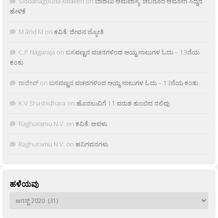
Siddanagouda kalakeri
on
ಬಾದಮಿ ಅಮವಾಸ್ಯೆ: ಚಬನೂರ ಅಮೋಗ ಸಿದ್ದನ
ಹೇಳಿಕೆ
M âñd M
on
ಕವಿತೆ: ಜೀವನ ಜ್ಯೋತಿ
C.P.Nagaraja
on
ಬಸವಣ್ಣನ ವಚನಗಳಿಂದ ಆಯ್ದ ಸಾಲುಗಳ ಓದು – 13ನೆಯ
ಕಂತು
ರಾಜೀವ್
on
ಬಸವಣ್ಣನ ವಚನಗಳಿಂದ ಆಯ್ದ ಸಾಲುಗಳ ಓದು – 13ನೆಯ ಕಂತು
K.V Shashidhara
on
ಹೊನಲುವಿಗೆ 11 ವರುಶ ತುಂಬಿದ ನಲಿವು
Raghuramu N.V.
on
ಕವಿತೆ: ಅವಳು
Raghuramu N.V.
on
ಹನಿಗವನಗಳು
ಹಳೆಯವು
ಹಳೆಯವು