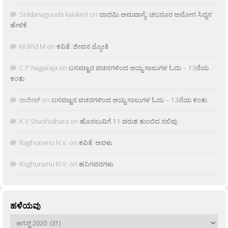
Siddanagouda kalakeri
on
ಬಾದಮಿ ಅಮವಾಸ್ಯೆ: ಚಬನೂರ ಅಮೋಗ ಸಿದ್ದನ
ಹೇಳಿಕೆ
M âñd M
on
ಕವಿತೆ: ಜೀವನ ಜ್ಯೋತಿ
C.P.Nagaraja
on
ಬಸವಣ್ಣನ ವಚನಗಳಿಂದ ಆಯ್ದ ಸಾಲುಗಳ ಓದು – 13ನೆಯ
ಕಂತು
ರಾಜೀವ್
on
ಬಸವಣ್ಣನ ವಚನಗಳಿಂದ ಆಯ್ದ ಸಾಲುಗಳ ಓದು – 13ನೆಯ ಕಂತು
K.V Shashidhara
on
ಹೊನಲುವಿಗೆ 11 ವರುಶ ತುಂಬಿದ ನಲಿವು
Raghuramu N.V.
on
ಕವಿತೆ: ಅವಳು
Raghuramu N.V.
on
ಹನಿಗವನಗಳು
ಹಳೆಯವು
ಹಳೆಯವು