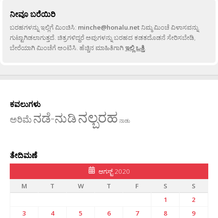
ನೀವೂ ಬರೆಯಿರಿ
ಬರಹಗಳನ್ನು ಇಲ್ಲಿಗೆ ಮಿಂಚಿಸಿ:
minche@honalu.net
ನಿಮ್ಮ ಮಿಂಚೆ ವಿಳಾಸವನ್ನು
ಗುಟ್ಟಾಗಿಡಲಾಗುತ್ತದೆ. ಚಿತ್ರಗಳಿದ್ದರೆ ಅವುಗಳನ್ನು ಬರಹದ ಕಡತದೊಡನೆ ಸೇರಿಸಬೇಡಿ,
ಬೇರೆಯಾಗಿ ಮಿಂಚೆಗೆ ಅಂಟಿಸಿ. ಹೆಚ್ಚಿನ ಮಾಹಿತಿಗಾಗಿ
ಇಲ್ಲಿ ಒತ್ತಿ
.
ಕವಲುಗಳು
ನಲ್ಬರಹ
ನಡೆ-ನುಡಿ
ಅರಿಮೆ
ನಾಡು
ತೇದಿಮಣೆ
ಆಗಸ್ಟ್ 2020
M
T
W
T
F
S
S
1
2
3
4
5
6
7
8
9