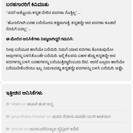
ಬರಹಗಾರರಿಗೆ ಕಿವಿಮಾತು
“ನನಗೆ ಅಶ್ಟೊಂದು ಕನ್ನಡ ಬೇರಿನ ಪದಗಳು ಗೊತ್ತಿಲ್ಲ”…
“ಹೊನಲಿಗಾಗಿ ಬರಹ ಬರೆಯೋದು ಕಶ್ಟವಾಗುತ್ತೆ. ಕನ್ನಡದ್ದೇ ಆದ ಪದಗಳು ಕೂಡಲೆ
ನೆನಪಿಗೆ ಬರಲ್ಲ”…
ಈ ಮೇಲಿನ ಅನಿಸಿಕೆಗಳು ನಿಮ್ಮದಾಗಿದ್ದರೆ ಗಮನಿಸಿ:
ನೀವು ಬರೆಯುವ ಹಾಗೆಯೇ ಬರೆಯಿರಿ. ನಿಮಗೆ ಯಾವ ಪದಗಳು ತೋಚುವುದೋ
ಅವುಗಳನ್ನು ಬಳಸಿಕೊಂಡೇ ಬರೆಯಿರಿ. ಇಲ್ಲಿ ಕೆಲವರು ಬಹಳ ಹೆಚ್ಚು ಕನ್ನಡದ್ದೇ ಆದ
ಪದಗಳನ್ನು ಬಳಸಿ ಬರಹಗಳನ್ನು ಬರೆಯುತ್ತಿದ್ದಾರೆಂಬುದು ದಿಟ. ಆದರೆ ಎಲ್ಲರೂ ಹಾಗೆಯೇ
ಬರೆಯಬೇಕೆಂದೇನೂ ಇಲ್ಲ. ನಿಮಗಾದಶ್ಟು ಕನ್ನಡದ್ದೇ ಪದಗಳನ್ನು ಬಳಸಿ ಬರೆಯಿರಿ, ಅಶ್ಟೇ.
ಇತ್ತೀಚಿನ ಅನಿಸಿಕೆಗಳು
Viren
on
ಹುಣಸೆ ಹುಳಿ ಅನ್ನ
Janardhana Relekar
on
ಮರದ ನೆರಳನು ಮರವೇ ನುಂಗಿ ಹಾಕಿದಾಗ…
rjnivah
on
ಮನಸೂರೆಗೊಳ್ಳುವ ಲೈಟ್ಲಮ್ ಕಣಿವೆ