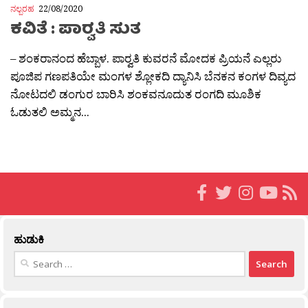
ನಲ್ಬರಹ
22/08/2020
ಕವಿತೆ : ಪಾರ‍್ವತಿ ಸುತ
– ಶಂಕರಾನಂದ ಹೆಬ್ಬಾಳ. ಪಾರ‍್ವತಿ ಕುವರನೆ ಮೋದಕ ಪ್ರಿಯನೆ ಎಲ್ಲರು
ಪೂಜಿಪ ಗಣಪತಿಯೇ ಮಂಗಳ ಶ್ಲೋಕದಿ ದ್ಯಾನಿಸಿ ಬೆನಕನ ಕಂಗಳ ದಿವ್ಯದ
ನೋಟದಲಿ ಡಂಗುರ ಬಾರಿಸಿ ಶಂಕವನೂದುತ ರಂಗದಿ ಮೂಶಿಕ
ಓಡುತಲಿ ಅಮ್ಮನ...
ಹುಡುಕಿ
Search
for: