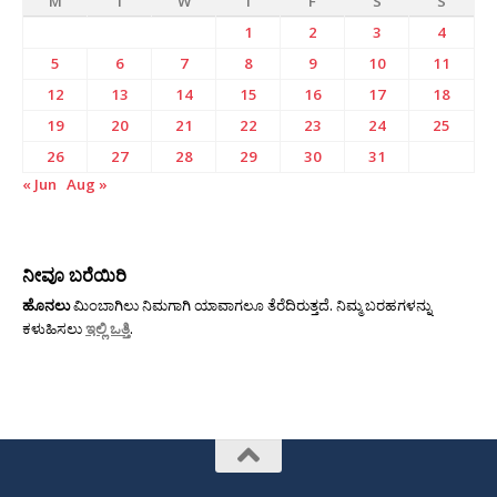
M
T
W
T
F
S
S
1
2
3
4
5
6
7
8
9
10
11
12
13
14
15
16
17
18
19
20
21
22
23
24
25
26
27
28
29
30
31
« Jun
Aug »
ನೀವೂ ಬರೆಯಿರಿ
ಹೊನಲು
ಮಿಂಬಾಗಿಲು ನಿಮಗಾಗಿ ಯಾವಾಗಲೂ ತೆರೆದಿರುತ್ತದೆ. ನಿಮ್ಮ ಬರಹಗಳನ್ನು
ಕಳುಹಿಸಲು
ಇಲ್ಲಿ ಒತ್ತಿ
.