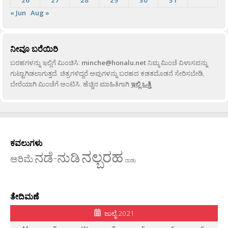
26
27
28
29
30
31
« Jun
Aug »
ನೀವೂ ಬರೆಯಿರಿ
ಬರಹಗಳನ್ನು ಇಲ್ಲಿಗೆ ಮಿಂಚಿಸಿ:
minche@honalu.net
ನಿಮ್ಮ ಮಿಂಚೆ ವಿಳಾಸವನ್ನು
ಗುಟ್ಟಾಗಿಡಲಾಗುತ್ತದೆ. ಚಿತ್ರಗಳಿದ್ದರೆ ಅವುಗಳನ್ನು ಬರಹದ ಕಡತದೊಡನೆ ಸೇರಿಸಬೇಡಿ,
ಬೇರೆಯಾಗಿ ಮಿಂಚೆಗೆ ಅಂಟಿಸಿ. ಹೆಚ್ಚಿನ ಮಾಹಿತಿಗಾಗಿ
ಇಲ್ಲಿ ಒತ್ತಿ
.
ಕವಲುಗಳು
ನಲ್ಬರಹ
ನಡೆ-ನುಡಿ
ಅರಿಮೆ
ನಾಡು
ತೇದಿಮಣೆ
ಜುಲೈ 2021