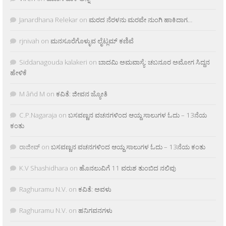
Janardhana Relekar
on
ಮರದ ನೆರಳನು ಮರವೇ ನುಂಗಿ ಹಾಕಿದಾಗ…
rjnivah
on
ಮನಸೂರೆಗೊಳ್ಳುವ ಲೈಟ್ಲಮ್ ಕಣಿವೆ
Siddanagouda kalakeri
on
ಬಾದಮಿ ಅಮವಾಸ್ಯೆ: ಚಬನೂರ ಅಮೋಗ ಸಿದ್ದನ
ಹೇಳಿಕೆ
M âñd M
on
ಕವಿತೆ: ಜೀವನ ಜ್ಯೋತಿ
C.P.Nagaraja
on
ಬಸವಣ್ಣನ ವಚನಗಳಿಂದ ಆಯ್ದ ಸಾಲುಗಳ ಓದು – 13ನೆಯ
ಕಂತು
ರಾಜೀವ್
on
ಬಸವಣ್ಣನ ವಚನಗಳಿಂದ ಆಯ್ದ ಸಾಲುಗಳ ಓದು – 13ನೆಯ ಕಂತು
K.V Shashidhara
on
ಹೊನಲುವಿಗೆ 11 ವರುಶ ತುಂಬಿದ ನಲಿವು
Raghuramu N.V.
on
ಕವಿತೆ: ಅವಳು
Raghuramu N.V.
on
ಹನಿಗವನಗಳು