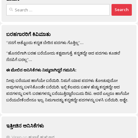
Search
for:
ಬರಹಗಾರರಿಗೆ ಕಿವಿಮಾತು
“ನನಗೆ ಅಶ್ಟೊಂದು ಕನ್ನಡ ಬೇರಿನ ಪದಗಳು ಗೊತ್ತಿಲ್ಲ”…
“ಹೊನಲಿಗಾಗಿ ಬರಹ ಬರೆಯೋದು ಕಶ್ಟವಾಗುತ್ತೆ. ಕನ್ನಡದ್ದೇ ಆದ ಪದಗಳು ಕೂಡಲೆ
ನೆನಪಿಗೆ ಬರಲ್ಲ”…
ಈ ಮೇಲಿನ ಅನಿಸಿಕೆಗಳು ನಿಮ್ಮದಾಗಿದ್ದರೆ ಗಮನಿಸಿ:
ನೀವು ಬರೆಯುವ ಹಾಗೆಯೇ ಬರೆಯಿರಿ. ನಿಮಗೆ ಯಾವ ಪದಗಳು ತೋಚುವುದೋ
ಅವುಗಳನ್ನು ಬಳಸಿಕೊಂಡೇ ಬರೆಯಿರಿ. ಇಲ್ಲಿ ಕೆಲವರು ಬಹಳ ಹೆಚ್ಚು ಕನ್ನಡದ್ದೇ ಆದ
ಪದಗಳನ್ನು ಬಳಸಿ ಬರಹಗಳನ್ನು ಬರೆಯುತ್ತಿದ್ದಾರೆಂಬುದು ದಿಟ. ಆದರೆ ಎಲ್ಲರೂ ಹಾಗೆಯೇ
ಬರೆಯಬೇಕೆಂದೇನೂ ಇಲ್ಲ. ನಿಮಗಾದಶ್ಟು ಕನ್ನಡದ್ದೇ ಪದಗಳನ್ನು ಬಳಸಿ ಬರೆಯಿರಿ, ಅಶ್ಟೇ.
ಇತ್ತೀಚಿನ ಅನಿಸಿಕೆಗಳು
Viren
on
ಹುಣಸೆ ಹುಳಿ ಅನ್ನ