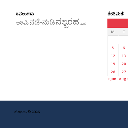
ಕವಲುಗಳು
ತೇದಿಮಣೆ
ನಲ್ಬರಹ
ನಡೆ-ನುಡಿ
ಅರಿಮೆ
ನಾಡು
M
T
5
6
12
13
19
20
26
27
« Jun
Aug 
ಹೊನಲು © 2026.