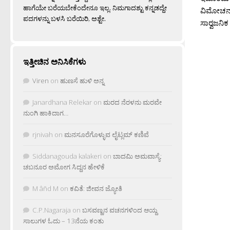
ಹಾಗೆಯೇ ಬರೆಯಬೇಕೆಂದೇನೂ ಇಲ್ಲ. ನಿಮಗಾದಶ್ಟು ಕನ್ನಡದ್ದೇ
ವಿಮೋಚನಾ 
ಪದಗಳನ್ನು ಬಳಸಿ ಬರೆಯಿರಿ, ಅಶ್ಟೇ.
ಸಾರ‍್ವಜನಿ
ಇತ್ತೀಚಿನ ಅನಿಸಿಕೆಗಳು
Viren
on
ಹುಣಸೆ ಹುಳಿ ಅನ್ನ
Janardhana Relekar
on
ಮರದ ನೆರಳನು ಮರವೇ
ನುಂಗಿ ಹಾಕಿದಾಗ…
rjnivah
on
ಮನಸೂರೆಗೊಳ್ಳುವ ಲೈಟ್ಲಮ್ ಕಣಿವೆ
Siddanagouda kalakeri
on
ಬಾದಮಿ ಅಮವಾಸ್ಯೆ:
ಚಬನೂರ ಅಮೋಗ ಸಿದ್ದನ ಹೇಳಿಕೆ
M âñd M
on
ಕವಿತೆ: ಜೀವನ ಜ್ಯೋತಿ
C.P.Nagaraja
on
ಬಸವಣ್ಣನ ವಚನಗಳಿಂದ ಆಯ್ದ
ಸಾಲುಗಳ ಓದು – 13ನೆಯ ಕಂತು