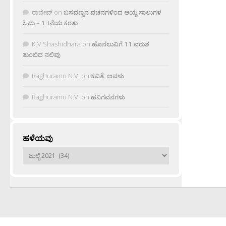
ರಾಜೀವ್
on
ಬಸವಣ್ಣನ ವಚನಗಳಿಂದ ಆಯ್ದ ಸಾಲುಗಳ
ಓದು – 13ನೆಯ ಕಂತು
K.V Shashidhara
on
ಹೊನಲುವಿಗೆ 11 ವರುಶ
ತುಂಬಿದ ನಲಿವು
Raghuramu N.V.
on
ಕವಿತೆ: ಅವಳು
Raghuramu N.V.
on
ಹನಿಗವನಗಳು
ಹಳೆಯವು
ಹಳೆಯವು