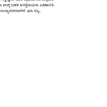
ಪಾರ‍್ಕ್ ಬಹಳ ಆಸಕ್ತಿದಾಯಕ, ಐತಿಹಾಸಿಕ,
ಕ ಉದ್ಯಾನವನವಾಗಿದೆ. ಇದು ನ್ಯೂ...