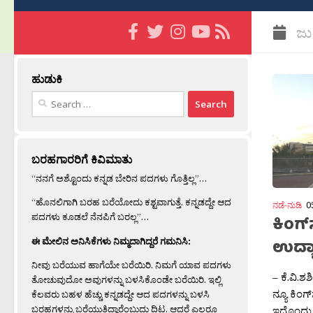
ಜು
ಹುಡುಕಿ
Search
for:
ಬರಹಗಾರರಿಗೆ ಕಿವಿಮಾತು
“ನನಗೆ ಅಶ್ಟೊಂದು ಕನ್ನಡ ಬೇರಿನ ಪದಗಳು ಗೊತ್ತಿಲ್ಲ”…
“ಹೊನಲಿಗಾಗಿ ಬರಹ ಬರೆಯೋದು ಕಶ್ಟವಾಗುತ್ತೆ. ಕನ್ನಡದ್ದೇ ಆದ
ನಡೆ-ನುಡಿ
0
ಪದಗಳು ಕೂಡಲೆ ನೆನಪಿಗೆ ಬರಲ್ಲ”…
ಕಿಂಗ್
ಈ ಮೇಲಿನ ಅನಿಸಿಕೆಗಳು ನಿಮ್ಮದಾಗಿದ್ದರೆ ಗಮನಿಸಿ:
ಉದ್
ನೀವು ಬರೆಯುವ ಹಾಗೆಯೇ ಬರೆಯಿರಿ. ನಿಮಗೆ ಯಾವ ಪದಗಳು
– ಕೆ.ವಿ.ಶ
ತೋಚುವುದೋ ಅವುಗಳನ್ನು ಬಳಸಿಕೊಂಡೇ ಬರೆಯಿರಿ. ಇಲ್ಲಿ
ನ್ಯೂ ಕಿಂಗ
ಕೆಲವರು ಬಹಳ ಹೆಚ್ಚು ಕನ್ನಡದ್ದೇ ಆದ ಪದಗಳನ್ನು ಬಳಸಿ
ಬರಹಗಳನ್ನು ಬರೆಯುತ್ತಿದ್ದಾರೆಂಬುದು ದಿಟ. ಆದರೆ ಎಲ್ಲರೂ
ಇದೊಂದು ಸ