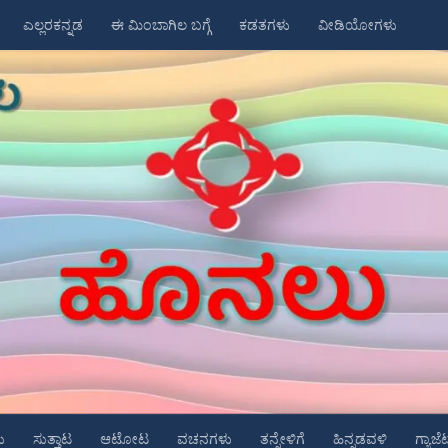
ಎಲ್ಲರಕನ್ನಡ
ಈ ಮಿಂಬಾಗಿಲ ಬಗ್ಗೆ
ಕಡತಗಳು
ವೀಡಿಯೋಗಳು
ು
ಸುತ್ತಾಟ
ಆಟೋಟ
ವಚನಗಳು
ತನ್ನೇಳಿಗೆ
ಹಿನ್ನಡವಳಿ
ಗ್ಯಾಜೆ