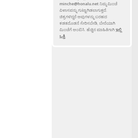
minche@honalu.net
ನಿಮ್ಮ ಮಿಂಚೆ
ವಿಳಾಸವನ್ನು ಗುಟ್ಟಾಗಿಡಲಾಗುತ್ತದೆ.
ಚಿತ್ರಗಳಿದ್ದರೆ ಅವುಗಳನ್ನು ಬರಹದ
ಕಡತದೊಡನೆ ಸೇರಿಸಬೇಡಿ, ಬೇರೆಯಾಗಿ
ಮಿಂಚೆಗೆ ಅಂಟಿಸಿ. ಹೆಚ್ಚಿನ ಮಾಹಿತಿಗಾಗಿ
ಇಲ್ಲಿ
ಒತ್ತಿ
.