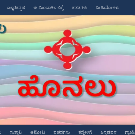
ಎಲ್ಲರಕನ್ನಡ
ಈ ಮಿಂಬಾಗಿಲ ಬಗ್ಗೆ
ಕಡತಗಳು
ವೀಡಿಯೋಗಳು
ು
ಸುತ್ತಾಟ
ಆಟೋಟ
ವಚನಗಳು
ತನ್ನೇಳಿಗೆ
ಹಿನ್ನಡವಳಿ
ಗ್ಯಾಜೆ