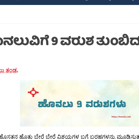
ನಲುವಿಗೆ 9 ವರುಶ ತುಂಬಿದ
ು ತಂಡ
.
ಹೊಸತನ ಹೊತ್ತು ಬೇರೆ ಬೇರೆ ವಿಶಯಗಳ ಬಗ್ಗೆ ಬರಹಗಳನ್ನು ಮೂಡಿಸು