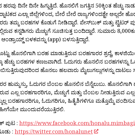
ಹರವು ದಿನೇ ದಿನೇ ಹಿಗ್ಗುತ್ತಿದೆ. ಹೊನಲಿಗೆ ಜಗತ್ತಿನ 50ಕ್ಕಿಂತ ಹೆಚ್ಚು 
 ಕರ್‍ನಾಟಕದ ಎಲ್ಲಾ ಜಿಲ್ಲೆಗಳಿಂದ, ಬೇರೆ ಬೇರೆ ರಾಜ್ಯಗಳಿಂದಶ್ಟೇ ಅಲ್ಲದೇ
ು ತಮ್ಮ ಬರಹಗಳ ಕೊಡುಗೆ ನೀಡಿದ್ದಾರೆ. ಪೇಸ್‌ಬುಕ್ ಮತ್ತು ಟ್ವಿಟರ್‌ ಪ
ಲಿರುವ ಕನ್ನಡಿಗರು ಮೆಚ್ಚುಗೆ ಸೂಚಿಸುತ್ತ ಬಂದಿದ್ದಾರೆ. ಸುಮಾರು 8,000ಕ್
ಂಡ್ರಾಯ್ಡ್ ಬಳಕವನ್ನು (app) ಬಳಸುತ್ತಿದ್ದಾರೆ.
ಕೊಟ್ಟು ಹೊನಲಿಗಾಗಿ ಬರಹ ಮಾಡುತ್ತಿರುವ ಬರಹಗಾರರ ಶ್ರದ್ದೆ, ಕಾಳಜ
್ಕೂ ಹೆಚ್ಚು ಬರಹಗಳ ಕಣಜವಾಗಿದೆ. ಓದುಗರು ಹೊನಲಿನ ಬರಹಗಳನ್ನು ಓದ
ಬಿಸುತ್ತಿರುವುದರಿಂದ ಹೊನಲು ಹಲವಾರು ಮೈಲುಗಲ್ಲುಗಳನ್ನು ದಾಟಲು ಸಾದ್
 ಹುಮ್ಮಸ್ಸು, ಓದುಗರ ಬೆಂಬಲ ಹೊನಲಿನ ಬೆನ್ನೆಲುಬು. ಹೊನಲಿಗಾಗಿ ಹ
ಿರುವ ಎಲ್ಲ ಬರಹಗಾರರಿಗೂ, ಮೆಚ್ಚುಗೆ ಮತ್ತು ಬೆಂಬಲ ನೀಡುತ್ತಿರುವ 
ನಮ್ಮೆಲ್ಲ ಬರಹಗಾರರಿಗೂ, ಓದುಗರಿಗೂ, ಹಿತೈಶಿಗಳಿಗೂ ಮತ್ತೊಮ್ಮೆ ವಂದಿಸುವ
ಹೀಗೆಯೇ ಮುಂದುವರೆಯುತ್ತಿರಲಿ.
ಕ್‌ ಪುಟ :
https://www.facebook.com/honalu.mimbagi
 ಗೂಡು :
https://twitter.com/honalunet