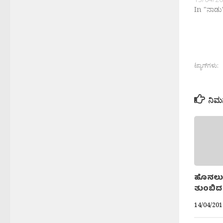
In "ನಾಡು
ಟ್ಯಾಗ್‌ಗಳು:
ನಿಮ
ಹೊನಲು 
ತುಂಬಿದ
14/04/201