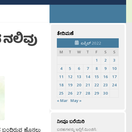
 ನಲಿವು
ತೇದಿಮಣೆ
ಏಪ್ರಿಲ್ 2022
M
T
W
T
F
S
S
1
2
3
4
5
6
7
8
9
10
11
12
13
14
15
16
17
18
19
20
21
22
23
24
25
26
27
28
29
30
« Mar
May »
ನೀವೂ ಬರೆಯಿರಿ
ತ್ತ ಬಂದಿರುವ ಹೊನಲು
ಬರಹಗಳನ್ನು ಇಲ್ಲಿಗೆ ಮಿಂಚಿಸಿ: