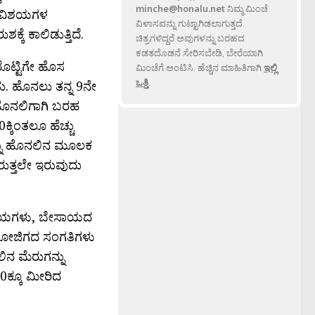
minche@honalu.net
ನಿಮ್ಮ ಮಿಂಚೆ
ು ವಿಶಯಗಳ
ವಿಳಾಸವನ್ನು ಗುಟ್ಟಾಗಿಡಲಾಗುತ್ತದೆ.
ಕೆ ಕಾಲಿಡುತ್ತಿದೆ.
ಚಿತ್ರಗಳಿದ್ದರೆ ಅವುಗಳನ್ನು ಬರಹದ
ಕಡತದೊಡನೆ ಸೇರಿಸಬೇಡಿ, ಬೇರೆಯಾಗಿ
ೊಟ್ಟಿಗೇ ಹೊಸ
ಮಿಂಚೆಗೆ ಅಂಟಿಸಿ. ಹೆಚ್ಚಿನ ಮಾಹಿತಿಗಾಗಿ
ಇಲ್ಲಿ
ಒತ್ತಿ
.
 ಹೊನಲು ತನ್ನ 9ನೇ
ರು ಹೊನಲಿಗಾಗಿ ಬರಹ
್ಕಿಂತಲೂ ಹೆಚ್ಚು
ಳನ್ನು ಹೊನಲಿನ ಮೂಲಕ
ುತ್ತಲೇ ಇರುವುದು
ವಿಶಯಗಳು, ಬೇಸಾಯದ
 ಸೋಜಿಗದ ಸಂಗತಿಗಳು
ನ ಮೆರುಗನ್ನು
0ಕ್ಕೂ ಮೀರಿದ