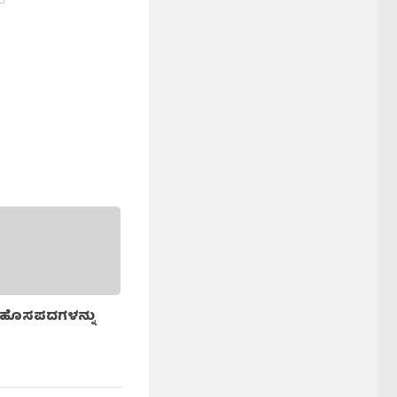
ೇ ಹೊಸಪದಗಳನ್ನು