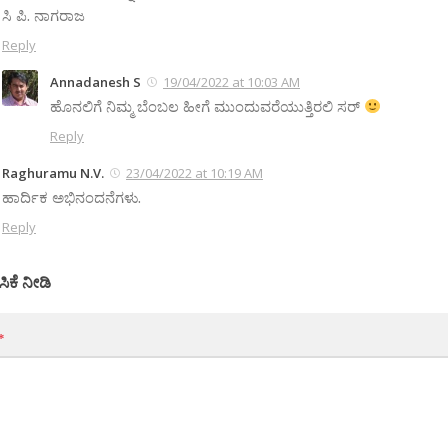
ಸಿ ಪಿ. ನಾಗರಾಜ
Reply
Annadanesh S
19/04/2022 at 10:03 AM
ಹೊನಲಿಗೆ ನಿಮ್ಮ ಬೆಂಬಲ ಹೀಗೆ ಮುಂದುವರೆಯುತ್ತಿರಲಿ ಸರ್
Reply
Raghuramu N.V.
23/04/2022 at 10:19 AM
ಹಾರ್ದಿಕ ಅಭಿನಂದನೆಗಳು.
Reply
ಸಿಕೆ ನೀಡಿ
*