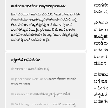
ಮಾಗಜೀನ
ಈ ಮೇಲಿನ ಅನಿಸಿಕೆಗಳು ನಿಮ್ಮದಾಗಿದ್ದರೆ ಗಮನಿಸಿ:
ಔತಣವನ್ನ
ನೀವು ಬರೆಯುವ ಹಾಗೆಯೇ ಬರೆಯಿರಿ. ನಿಮಗೆ ಯಾವ ಪದಗಳು
ತೋಚುವುದೋ ಅವುಗಳನ್ನು ಬಳಸಿಕೊಂಡೇ ಬರೆಯಿರಿ. ಇಲ್ಲಿ
ನುರಿತ 
ಕೆಲವರು ಬಹಳ ಹೆಚ್ಚು ಕನ್ನಡದ್ದೇ ಆದ ಪದಗಳನ್ನು ಬಳಸಿ
ಬರಹಗಾರ
ಬರಹಗಳನ್ನು ಬರೆಯುತ್ತಿದ್ದಾರೆಂಬುದು ದಿಟ. ಆದರೆ ಎಲ್ಲರೂ
ಹಾಗೆಯೇ ಬರೆಯಬೇಕೆಂದೇನೂ ಇಲ್ಲ. ನಿಮಗಾದಶ್ಟು ಕನ್ನಡದ್ದೇ
ಹುಟ್ಟುಹ
ಪದಗಳನ್ನು ಬಳಸಿ ಬರೆಯಿರಿ, ಅಶ್ಟೇ.
ಮಾಡಿರುವ
ಬರಹಗಳನ್
ಓದುಗರ 
ಇತ್ತೀಚಿನ ಅನಿಸಿಕೆಗಳು
ನಲಿವಿನ 
Viren
on
ಹುಣಸೆ ಹುಳಿ ಅನ್ನ
ಬಿಟ್‌ಕ
Janardhana Relekar
on
ಮರದ ನೆರಳನು ಮರವೇ
ಬಗ್ಗೆ 
ನುಂಗಿ ಹಾಕಿದಾಗ…
– ಹೀಗೆ
ಹೆಚ್ಚಿಸ
rjnivah
on
ಮನಸೂರೆಗೊಳ್ಳುವ ಲೈಟ್ಲಮ್ ಕಣಿವೆ
ಬರಹಗಳು 
Siddanagouda kalakeri
on
ಬಾದಮಿ ಅಮವಾಸ್ಯೆ: