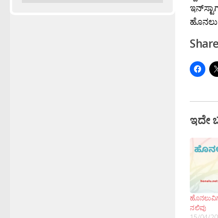
ಇನ್‌ಸ್ಟಾಗ
ಹೊನಲು
Share
ಇದೇ 
ಹೊನಲುವಿಗ
ನಲಿವು
15/04/2