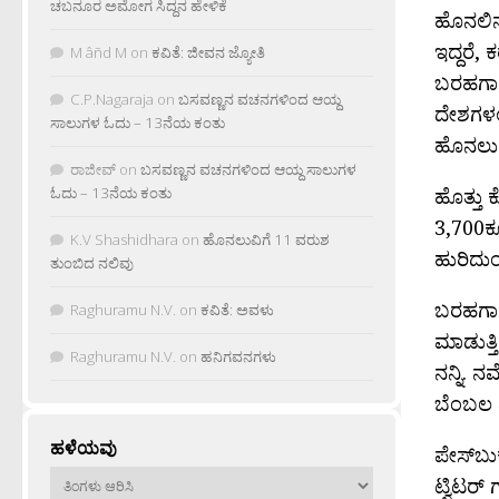
ಚಬನೂರ ಅಮೋಗ ಸಿದ್ದನ ಹೇಳಿಕೆ
ಹೊನಲಿನ 
ಇದ್ದರೆ,
M âñd M
on
ಕವಿತೆ: ಜೀವನ ಜ್ಯೋತಿ
ಬರಹಗಾರರ
C.P.Nagaraja
on
ಬಸವಣ್ಣನ ವಚನಗಳಿಂದ ಆಯ್ದ
ದೇಶಗಳಲ್
ಸಾಲುಗಳ ಓದು – 13ನೆಯ ಕಂತು
ಹೊನಲು ಆ
ರಾಜೀವ್
on
ಬಸವಣ್ಣನ ವಚನಗಳಿಂದ ಆಯ್ದ ಸಾಲುಗಳ
ಹೊತ್ತು 
ಓದು – 13ನೆಯ ಕಂತು
3,700ಕ
K.V Shashidhara
on
ಹೊನಲುವಿಗೆ 11 ವರುಶ
ಹುರಿದುಂ
ತುಂಬಿದ ನಲಿವು
ಬರಹಗಾರರ
Raghuramu N.V.
on
ಕವಿತೆ: ಅವಳು
ಮಾಡುತ್ತ
Raghuramu N.V.
on
ಹನಿಗವನಗಳು
ನನ್ನಿ. 
ಬೆಂಬಲ 
ಹಳೆಯವು
ಪೇಸ್‌ಬು
ಹಳೆಯವು
ಟ್ವಿಟರ್