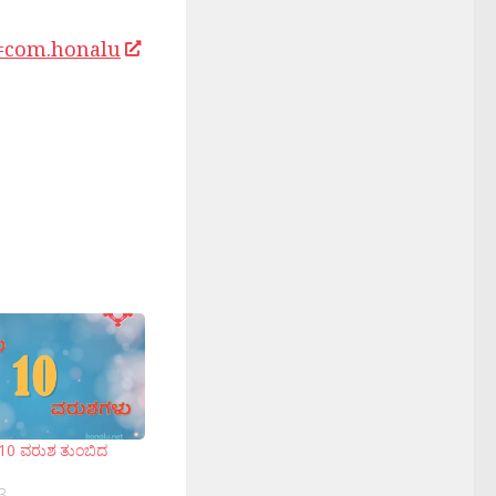
id=com.honalu
 10 ವರುಶ ತುಂಬಿದ
3