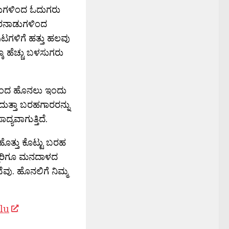
ನಾಡುಗಳಿಂದ ಓದುಗರು
 ಹೊರನಾಡುಗಳಿಂದ
ುಟಗಳಿಗೆ ಹತ್ತು ಹಲವು
ಕೂ ಹೆಚ್ಚು ಬಳಸುಗರು
ಿಯಿಂದ ಹೊನಲು ಇಂದು
ುತ್ತಾ ಬರಹಗಾರರನ್ನು
ಯವಾಗುತ್ತಿದೆ.
ೊತ್ತು ಕೊಟ್ಟು ಬರಹ
ಎಲ್ಲರಿಗೂ ಮನದಾಳದ
ೆವು. ಹೊನಲಿಗೆ ನಿಮ್ಮ
lu