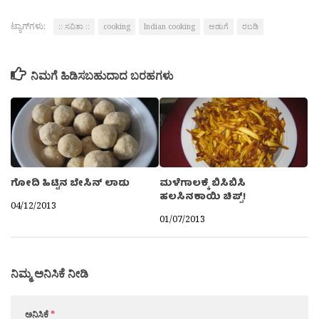
ಟ್ಯಾಗ್‌ಗಳು:
:: ಸವಿತಾ ::
cooking
Indian cooking
ಅಡುಗೆ
ರಬಡಿ
ನಿಮಗೆ ಹಿಡಿಸಬಹುದಾದ ಬರಹಗಳು
ಗೋದಿ ಹಿಟ್ಟಿನ ಬೇಸಿನ್ ಲಾಡು
ಮಳೆಗಾಲಕ್ಕೆ ಬಿಸಿಬಿಸಿ
ಹಲಸಿನಕಾಯಿ ಚಿಪ್ಸ್!
04/12/2013
01/07/2013
ನಿಮ್ಮ ಅನಿಸಿಕೆ ನೀಡಿ
ಅನಿಸಿಕೆ
*