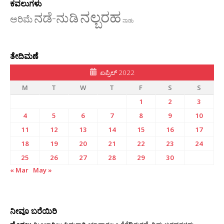
ಕವಲುಗಳು
ನಲ್ಬರಹ
ನಡೆ-ನುಡಿ
ಅರಿಮೆ
ನಾಡು
ತೇದಿಮಣೆ
ಏಪ್ರಿಲ್ 2022
M
T
W
T
F
S
S
1
2
3
4
5
6
7
8
9
10
11
12
13
14
15
16
17
18
19
20
21
22
23
24
25
26
27
28
29
30
« Mar
May »
ನೀವೂ ಬರೆಯಿರಿ