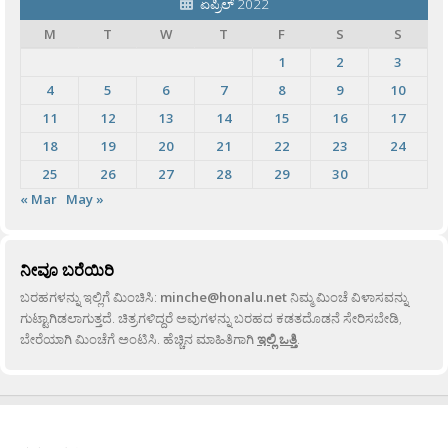
ಏಪ್ರಿಲ್ 2022
M
T
W
T
F
S
S
1
2
3
4
5
6
7
8
9
10
11
12
13
14
15
16
17
18
19
20
21
22
23
24
25
26
27
28
29
30
« Mar
May »
ನೀವೂ ಬರೆಯಿರಿ
ಬರಹಗಳನ್ನು ಇಲ್ಲಿಗೆ ಮಿಂಚಿಸಿ:
minche@honalu.net
ನಿಮ್ಮ ಮಿಂಚೆ ವಿಳಾಸವನ್ನು
ಗುಟ್ಟಾಗಿಡಲಾಗುತ್ತದೆ. ಚಿತ್ರಗಳಿದ್ದರೆ ಅವುಗಳನ್ನು ಬರಹದ ಕಡತದೊಡನೆ ಸೇರಿಸಬೇಡಿ,
ಬೇರೆಯಾಗಿ ಮಿಂಚೆಗೆ ಅಂಟಿಸಿ. ಹೆಚ್ಚಿನ ಮಾಹಿತಿಗಾಗಿ
ಇಲ್ಲಿ ಒತ್ತಿ
.