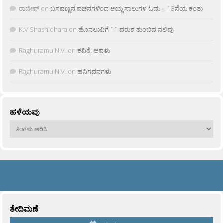
ರಾಜೀವ್
on
ಬಸವಣ್ಣನ ವಚನಗಳಿಂದ ಆಯ್ದ ಸಾಲುಗಳ ಓದು – 13ನೆಯ ಕಂತು
K.V Shashidhara
on
ಹೊನಲುವಿಗೆ 11 ವರುಶ ತುಂಬಿದ ನಲಿವು
Raghuramu N.V.
on
ಕವಿತೆ: ಅವಳು
Raghuramu N.V.
on
ಹನಿಗವನಗಳು
ಹಳೆಯವು
ಹಳೆಯವು
ತೇದಿಮಣೆ