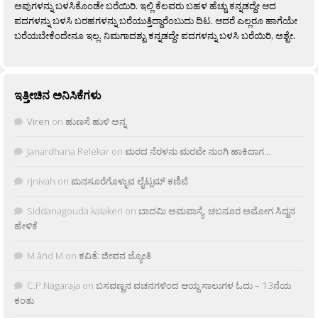
ಅವುಗಳನ್ನು ಬಳಸಿಕೊಂಡೇ ಬರೆಯಿರಿ. ಇಲ್ಲಿ ಕೆಲವರು ಬಹಳ ಹೆಚ್ಚು ಕನ್ನಡದ್ದೇ ಆದ
ಪದಗಳನ್ನು ಬಳಸಿ ಬರಹಗಳನ್ನು ಬರೆಯುತ್ತಿದ್ದಾರೆಂಬುದು ದಿಟ. ಆದರೆ ಎಲ್ಲರೂ ಹಾಗೆಯೇ
ಬರೆಯಬೇಕೆಂದೇನೂ ಇಲ್ಲ. ನಿಮಗಾದಶ್ಟು ಕನ್ನಡದ್ದೇ ಪದಗಳನ್ನು ಬಳಸಿ ಬರೆಯಿರಿ, ಅಶ್ಟೇ.
ಇತ್ತೀಚಿನ ಅನಿಸಿಕೆಗಳು
Viren
on
ಹುಣಸೆ ಹುಳಿ ಅನ್ನ
Janardhana Relekar
on
ಮರದ ನೆರಳನು ಮರವೇ ನುಂಗಿ ಹಾಕಿದಾಗ…
rjnivah
on
ಮನಸೂರೆಗೊಳ್ಳುವ ಲೈಟ್ಲಮ್ ಕಣಿವೆ
Siddanagouda kalakeri
on
ಬಾದಮಿ ಅಮವಾಸ್ಯೆ: ಚಬನೂರ ಅಮೋಗ ಸಿದ್ದನ
ಹೇಳಿಕೆ
M âñd M
on
ಕವಿತೆ: ಜೀವನ ಜ್ಯೋತಿ
C.P.Nagaraja
on
ಬಸವಣ್ಣನ ವಚನಗಳಿಂದ ಆಯ್ದ ಸಾಲುಗಳ ಓದು – 13ನೆಯ
ಕಂತು